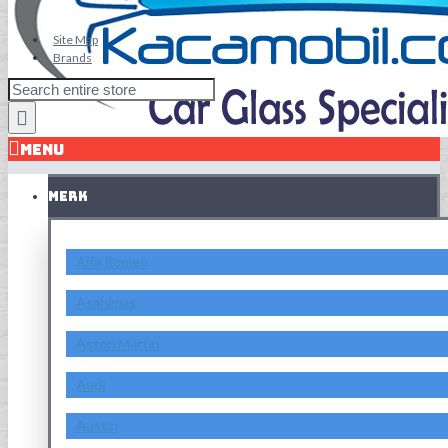
Site Map
Brands
MENU
MERK
Alfa Romeo
Asahimas
Aston Martin
Audi
Austin