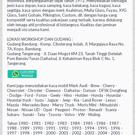
Indonesia. Berpengalaman sejak tahun 1972. Menyediakan berbagai
jenis kaca depan, kaca samping, kaca belakang, kaca bagasi, kaca
segitiga, kaca spion dengan merk Asahimas, Mulia Glass, Fuyao, XYG
Glass, Saint Gobain, Pilkington, Custom, dll. dengan harga yang
kompetitif serta kualitas pekerjaan yang terbaik, karena didukung
oleh tenaga ahli profesional di bidangnya. Kualitas dan jaminan
menjadi visi utama kami.
LOKASI WORKSHOP DAN GUDANG :
Gudang Bandung - Komp. Cibolerang Indah, Jl. Margajaya Raya No.
7A, Kopo, Bandung.
Gudang Tangerang - Jl. Daan Mogot KM 23, Tanah Tinggi (Setelah
Pom Bensin/Tunas Daihatsu) Jl. Kehakiman Raya Blok C No. 1,
Tangerang.
Kami juga menyediakan kaca mobil Merk Audi - Bmw - Cherry -
Chevrolet - Chrysler - Daewoo - Daihatsu - Datsun - DFSK Dongfeng
- Dodge - Ford - Foton - Geely - Hino - Holden - Honda - Hyundai -
Hyundai truck - Isuzu - Jaguar - Jeep - Kia - Land Rover - Lexus -
Mazda - Mercedes Benz - Mercy Truck - Moris Mini - Mitsubishi -
Nissan - Nissan UD - Opel - Peugeot - Proton - Renault - Scania -
Subaru - Suzuki - Tata - Toyota - Volvo - VW - Wuling.
Tahun 1980 - 1981 - 1982 - 1983 - 1984 - 1985 - 1986 - 1987 -
1988 - 1989 - 1990 - 1991 - 1992 - 1993 - 1994 - 1995 - 1996 -
1997 - 1998 - 1999 - 2000 - 2001 - 2002 - 2003 - 2004 - 2005 -