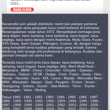
2022...
READ MORE
Kacamobil.com adalah distributor resmi dan pelopor pertama
pemasangan serta penjualan kaca mobil terbesar di Indonesia.
Berpengalaman sejak tahun 1972. Menyediakan berbagai jenis
kaca depan, kaca samping, kaca belakang, kaca bagasi, kaca
segitiga, kaca spion dengan merk Asahimas, Mulia Glass, Fuyao,
XYG Glass, Saint Gobain, Pilkington, Custom, dll. dengan harga
yang kompetitif serta kualitas pekerjaan yang terbaik, karena
didukung oleh tenaga ahli profesional di bidangnya. Kualitas dan
jaminan menjadi visi utama kami.
Tersedia kaca mobil jenis kaca depan, kaca belakang, kaca
samping, kaca bagasi, kaca segitiga, dlsb. Merk Mobil Audi -
Bimantara - BMW - Chery - Chevrolet - Chrysler - Daewoo -
Daihatsu - Datsun - DFSK - Dodge - Ford - Foton - Geely - Hino -
Honda - Hyundai - Isuzu - KIA - Lexus - Mazda - Mercedes Benz -
MINI - Mitsubishi - Nissan - Opel - Peugeot - Proton - Smart -
Ssangyong - Subaru - Suzuki - Tata Motors - Timor - Toyota -
Volkswagen - Volvo - Wuling.
Tahun 1980 - 1981 - 1982 - 1983 - 1984 - 1985 - 1986 - 1987 -
1988 - 1989 - 1990 - 1991 - 1992 - 1993 - 1994 - 1995 - 1996 -
1997 - 1998 - 1999 - 2000 - 2001 - 2002 - 2003 - 2004 - 2005 -
2006 - 2007 - 2008 - 2009 - 2010 - 2011 - 2012 - 2013 - 2014 -