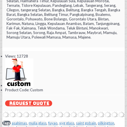
Selatan, Halmahera Timur, Kepulauan Sula, Kepulauan Morotai,
Ternate, Tidore Kepulauan, Pandeglang, Lebak, Tangerang, Serang,
Cilegon, tangerang Selatan, Bangka, Belitung, Bangka Tengah, Bangka
Barat, Bangka Selatan, Belitung Timur, Pangkalpinang, Boalemo,
Gorontalo, Pohuwato, Bone Bolango, Gorontalo Utara, Bintan,
Karimun, Natuna, Lingga, Kepulauan Anambas, Batam, Tanjungpinang,
Fak-Fak, Kaimana, Teluk Wondama, Teluk Bintuni, Manokwari,
Sorong Selatan, Sorong, Raja Ampat, Tambrauw, Maybrat, Mamuju,
Mamuju Utara, Polewali Mamasa, Mamasa, Majene.
Views: 12728
Product Code:
Custom
REQUEST QUOTE
Tags:
asahimas
,
mulia glass
,
fuyao
,
xyg glass
,
saint gobain
,
pilkington
,