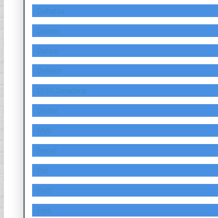
Daihatsu
Daimler
Datsun
Delivery
DFSK Dongfeng
Dodge
FAW
Ferrari
Fiat
Fiath
Ford