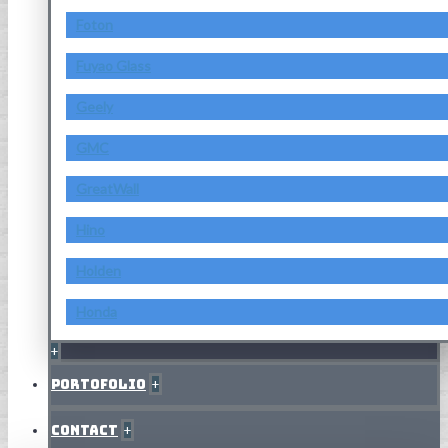
Foton
Fuyao Glass
Geely
GMC
GreatWall
Hino
Holden
Honda
+
Portofolio
+
Contact
+