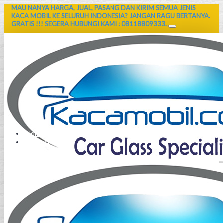
MAU NANYA HARGA, JUAL, PASANG DAN KIRIM SEMUA JENIS
KACA MOBIL KE SELURUH INDONESIA? JANGAN RAGU BERTANYA.
GRATIS !!! SEGERA HUBUNGI KAMI : 08118809333.
Home
Contact Us