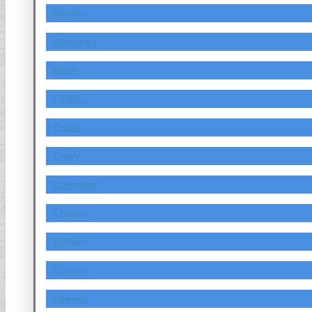
Bentley
Bimantara
BMW
Cadillac
Chana
Chery
Chevrolet
Chrysler
Citroen
Custom
Daewoo