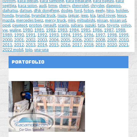
custom
,
kaca depan
,
kaca samping
,
kaca belakang
,
kaca bagasi
,
kaca
segitiga
,
kaca spion
,
audi
,
bmw
,
cherry
,
chevrolet
,
chrysler
,
daewoo
,
daihatsu
,
datsun
,
dfsk dongfeng
,
dodge
,
ford
,
foton
,
geely
,
hino
,
holden
,
honda
,
hyundai
,
hyundai truck
,
isuzu
,
jaguar
,
jeep
,
kia
,
land rover
,
lexus
,
mazda
,
mercedes benz
,
mercy truck
,
mini
,
mitsubishi
,
nissan
,
nissan ud
,
opel
,
peugeot
,
proton
,
renault
,
scania
,
subaru
,
suzuki
,
tata
,
toyota
,
volvo
,
vw
,
wuling
,
1980
,
1981
,
1982
,
1983
,
1984
,
1985
,
1986
,
1987
,
1988
,
1989
,
1990
,
1991
,
1992
,
1993
,
1994
,
1995
,
1996
,
1997
,
1998
,
1999
,
2000
,
2001
,
2002
,
2003
,
2004
,
2005
,
2006
,
2007
,
2008
,
2009
,
2010
,
2011
,
2012
,
2013
,
2014
,
2015
,
2016
,
2017
,
2018
,
2019
,
2020
,
2021
,
2022 mobil
,
tojo
,
una-una
Portofolio