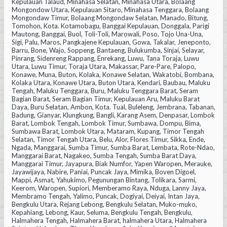
Kepulauan Talaud, Minahasa Selatan, Minahasa Utara, Bolaang
Mongondow Utara, Kepulauan Sitaro, Minahasa Tenggara, Bolaang
Mongondaw Timur, Bolaang Mongondaw Selatan, Manado, Bitung,
Tomohon, Kota. Kotamobagu, Banggai Kepulauan, Donggala, Parigi
Mautong, Banggai, Buol, Toli-Toli, Marowali, Poso, Tojo Una-Una,
Sigi, Palu, Maros, Pangkajene Kepulauan, Gowa, Takalar, Jeneponto,
Barru, Bone, Wajo, Soppeng, Bantaeng, Bulukumba, Sinjai, Selayar,
Pinrang, Sidenreng Rappang, Enrekang, Luwu, Tana Toraja, Luwu
Utara, Luwu Timur, Toraja Utara, Makassar, Pare-Pare, Palopo,
Konawe, Muna, Buton, Kolaka, Konawe Selatan, Wakatobi, Bombana,
Kolaka Utara, Konawe Utara, Buton Utara, Kendari, Baubau, Maluku
Tengah, Maluku Tenggara, Buru, Maluku Tenggara Barat, Seram
Bagian Barat, Seram Bagian Timur, Kepulauan Aru, Maluku Barat
Daya, Buru Selatan, Ambon, Kota. Tual, Buleleng, Jembrana, Tabanan,
Badung, Gianyar, Klungkung, Bangli, Karang Asem, Denpasar, Lombok
Barat, Lombok Tengah, Lombok Timur, Sumbawa, Dompu, Bima,
Sumbawa Barat, Lombok Utara, Mataram, Kupang, Timor Tengah
Selatan, Timor Tengah Utara, Belu, Alor, Flores Timur, Sikka, Ende,
Ngada, Manggarai, Sumba Timur, Sumba Barat, Lembata, Rote-Ndao,
Manggarai Barat, Nagakeo, Sumba Tengah, Sumba Barat Daya,
Manggarai Timur, Jayapura, Biak Numfor, Yapen Waropen, Merauke,
Jayawijaya, Nabire, Paniai, Puncak Jaya, Mimika, Boven Digoel,
Mappi, Asmat, Yahukimo, Pegunungan Bintang, Tolikara, Sarmi,
Keerom, Waropen, Supiori, Memberamo Raya, Nduga, Lanny Jaya,
Membramo Tengah, Yalimo, Puncak, Dogiyai, Deiyai, Intan Jaya,
Bengkulu Utara, Rejang Lebong, Bengkulu Selatan, Muko-muko,
Kepahiang, Lebong, Kaur, Seluma, Bengkulu Tengah, Bengkulu,
Halmahera Tengah, Halmahera Barat, halmahera Utara, Halmahera