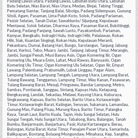
Padang Lawas utara, Padang Lawas, Labuhan Batu Utara, Labuhan
Batu Selatan, Nias Barat, Nias Utara, Medan, Binjai, Tebing Tinggi,
Pematang Siantar, Tanjung Balai, Sibolga, Padang Sidempuan, Gunung
Sitoli, Agam, Pasaman, Lima Puluh Koto, Solok, Padang Pariaman,
Pesisir Selatan, Tanah Datar, Sawahlunto/ Sijunjung, Kepulauan
Mentawai, Solok Selatan, Dharmas Raya, Pasaman Barat, Bukittinggi,
Padang, Padang Panjang, Sawah Lunto, Payakumbuh, Pariaman,
Kampar, Bengkalis, Indragiri Hulu, Indragiri Hilir, Pelalawan, Rokan
Hilir, Siak, Kuantan Singingi, Rokan Hulu, Kepulauan Meranti,
Pekanbaru, Dumai, Batang Hari, Bungo, Sarolangun, Tanjung Jabung
Barat, Kerinci, Tebo, Muaro Jambi, Tanjung Jabung Timur, Merangin,
Jambi, Sungai Penuh, Musi Banyu Asin, Ogan Komering Ilir, Ogan
Komering Ulu, Muara Enim, Lahat, Musi Rawas, Banyuasin, Ogan
Komering Ulu Timur, Ogan Komering Ulu Selatan, Ogan Ilir, Empat
Lawang, Palembang, Prabumulih, Lubuk Linggau, Pagar Alam,
Lampung Selatan, Lampung Tengah, Lampung Utara, Lampung Barat,
Tulang Bawang, Tenggamus, Lampung Timur, Way Kanan, Pasawaran,
Tulang Bawang Barat, Mesuji, Pringsewu, Bandar Lampung, Metro,
Sambas, Pontianak, Sanggau, Sintang, Kapuas Hulu, Ketapang,
Bengkayang, Landak, Sekadau, Melawi, Kayong Utara, Kuburaya,
Singkawang, Kapuas, Barito Selatan, Barito Utara, Kotawaringin
Timur, Kotawaringin Barat, Katingan, Seruyan, Sukamara, Lamandau,
Gunung Mas, Pulang Pisau, Murung Raya, Barito Timur, Palangka
Raya, Tanah Laut, Barito Kuala, Tapin, Hulu Sungai Selatan, Hulu
Sungai Tengah, Hulu Sungai Utara, Tabalong, Baru, Balangan, Tanah
Bumbu, Banjarmasin, Banjarbaru, Pasir, Kutai Kartanegara, Berau,
Bulongan, Kutai Barat, Kutai Timur, Penajam Paser Utara, Samarinda,
Balikpapan, Bontang, Bolaang Mongondaw, Minahasa, Kep. Sangihe,