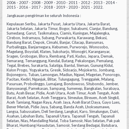
2006 - 2007 - 2008 - 2009 - 2010 - 2011 - 2012 - 2013 - 2014 -
2015 - 2016 - 2017 - 2018 - 2019 - 2020 - 2021 - 2022.
Jangkauan pengiriman ke seluruh Indonesia :
Kepulauan Seribu, Jakarta Pusat, Jakarta Utara, Jakarta Barat,
Jakarta Selatan, Jakarta Timur, Bogor, Sukabumi, Cianjur, Bandung,
Sumedang, Garut, Tasikmalaya, Ciamis, Kuningan, Majalengka,
Cirebon, Indramayu, Subang, Purwakarta, Karawang, Bekasi,
Bandung Barat, Depok, Cimahi, Banjar, Cilacap, Banyumas,
Purbalingga, Banjarnegara, Kebumen, Purworejo, Wonosobo,
Magelang, Boyolali, Klaten, Sukoharjo, Wonogiri, Karanganyar,
Sragen, Grobogan, Blora, Rembang, Pati, Kudus, Jepara, Demak,
Semarang, Temanggung, Kendal, Batang, Pekalongan, Pemalang,
Tegal, Brebes, Surakarta, Salatiga, Bantul, Sleman, Gunung Kidul,
Kulon Progo, Yogyakarta, Gresik, Sidoarjo, Mojokerto, Jombang,
Bojonegoro, Tuban, Lamongan, Madiun, Ngawi, Magetan, Ponorogo,
Pacitan, Kediri, Nganjuk, Blitar, Tulungagung, Trenggalek, Malang,
Pasuruan, Probolinggo, Lumajang, Bondowoso, Situbondo, Jember,
Banyuwangi, Pamekasan, Sampang, Sumenep, Bangkalan, Surabaya,
Batu, Aceh Besar, Pidie, Aceh Utara, Aceh Timur, Aceh Tengah, Aceh
Barat, Aceh Selatan, Aceh Tenggara, Simeulue, Bireuen, Aceh Singkil,
Aceh Tamiang, Nagan Raya, Aceh Jaya, Aceh Barat Daya, Gayo Lues,
Bener Meriah, Pidie Jaya, Sabang, Banda Aceh, Lhokseumawe,
Langsa, Sabussalam, Deli Serdang, Langkat, Karo, Simalungun, Dairi,
Asahan, Labuhan Batu, Tapanuli Utara, Tapanuli Tengah, Tapanuli
Selatan, Nias, Mandailing Natal, Toba Samosir, Nias Selatan, Pak pak
Bharat, Humbang Hasudutan, Samosir, Serdang Bedagai, Batubara,