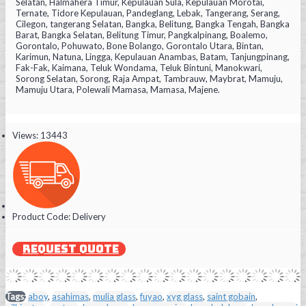
Selatan, Halmahera Timur, Kepulauan Sula, Kepulauan Morotai,
Ternate, Tidore Kepulauan, Pandeglang, Lebak, Tangerang, Serang,
Cilegon, tangerang Selatan, Bangka, Belitung, Bangka Tengah, Bangka
Barat, Bangka Selatan, Belitung Timur, Pangkalpinang, Boalemo,
Gorontalo, Pohuwato, Bone Bolango, Gorontalo Utara, Bintan,
Karimun, Natuna, Lingga, Kepulauan Anambas, Batam, Tanjungpinang,
Fak-Fak, Kaimana, Teluk Wondama, Teluk Bintuni, Manokwari,
Sorong Selatan, Sorong, Raja Ampat, Tambrauw, Maybrat, Mamuju,
Mamuju Utara, Polewali Mamasa, Mamasa, Majene.
Views: 13443
Product Code:
Delivery
REQUEST QUOTE
Tags:
aboy
,
asahimas
,
mulia glass
,
fuyao
,
xyg glass
,
saint gobain
,