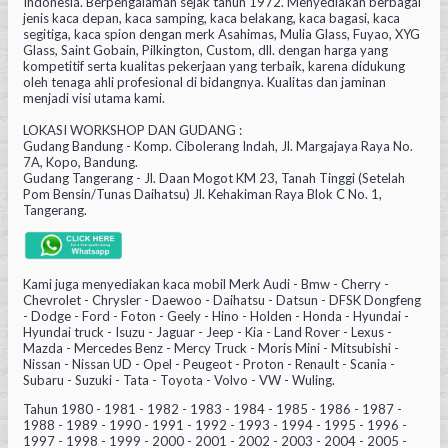
Indonesia. Berpengalaman sejak tahun 1972. Menyediakan berbagai
jenis kaca depan, kaca samping, kaca belakang, kaca bagasi, kaca
segitiga, kaca spion dengan merk Asahimas, Mulia Glass, Fuyao, XYG
Glass, Saint Gobain, Pilkington, Custom, dll. dengan harga yang
kompetitif serta kualitas pekerjaan yang terbaik, karena didukung
oleh tenaga ahli profesional di bidangnya. Kualitas dan jaminan
menjadi visi utama kami.
LOKASI WORKSHOP DAN GUDANG :
Gudang Bandung - Komp. Cibolerang Indah, Jl. Margajaya Raya No.
7A, Kopo, Bandung.
Gudang Tangerang - Jl. Daan Mogot KM 23, Tanah Tinggi (Setelah
Pom Bensin/Tunas Daihatsu) Jl. Kehakiman Raya Blok C No. 1,
Tangerang.
Kami juga menyediakan kaca mobil Merk Audi - Bmw - Cherry -
Chevrolet - Chrysler - Daewoo - Daihatsu - Datsun - DFSK Dongfeng
- Dodge - Ford - Foton - Geely - Hino - Holden - Honda - Hyundai -
Hyundai truck - Isuzu - Jaguar - Jeep - Kia - Land Rover - Lexus -
Mazda - Mercedes Benz - Mercy Truck - Moris Mini - Mitsubishi -
Nissan - Nissan UD - Opel - Peugeot - Proton - Renault - Scania -
Subaru - Suzuki - Tata - Toyota - Volvo - VW - Wuling.
Tahun 1980 - 1981 - 1982 - 1983 - 1984 - 1985 - 1986 - 1987 -
1988 - 1989 - 1990 - 1991 - 1992 - 1993 - 1994 - 1995 - 1996 -
1997 - 1998 - 1999 - 2000 - 2001 - 2002 - 2003 - 2004 - 2005 -