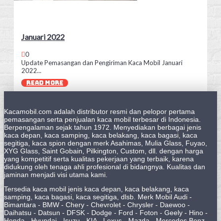
Januari 2022
0
Update Pemasangan dan Pengiriman Kaca Mobil Januari
2022...
READ MORE
Kacamobil.com adalah distributor resmi dan pelopor pertama
pemasangan serta penjualan kaca mobil terbesar di Indonesia.
Berpengalaman sejak tahun 1972. Menyediakan berbagai jenis
kaca depan, kaca samping, kaca belakang, kaca bagasi, kaca
segitiga, kaca spion dengan merk Asahimas, Mulia Glass, Fuyao,
XYG Glass, Saint Gobain, Pilkington, Custom, dll. dengan harga
yang kompetitif serta kualitas pekerjaan yang terbaik, karena
didukung oleh tenaga ahli profesional di bidangnya. Kualitas dan
jaminan menjadi visi utama kami.
Tersedia kaca mobil jenis kaca depan, kaca belakang, kaca
samping, kaca bagasi, kaca segitiga, dlsb. Merk Mobil Audi -
Bimantara - BMW - Chery - Chevrolet - Chrysler - Daewoo -
Daihatsu - Datsun - DFSK - Dodge - Ford - Foton - Geely - Hino -
Honda - Hyundai - Isuzu - KIA - Lexus - Mazda - Mercedes Benz -