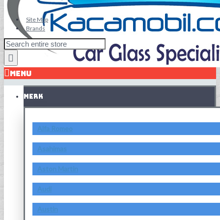
Site Map
Brands
MENU
MERK
Alfa Romeo
Asahimas
Aston Martin
Audi
Austin