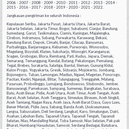
2006 - 2007 - 2008 - 2009 - 2010 - 2011 - 2012 - 2013 - 2014 -
2015 - 2016 - 2017 - 2018 - 2019 - 2020 - 2021 - 2022.
Jangkauan pengiriman ke seluruh Indonesia :
Kepulauan Seribu, Jakarta Pusat, Jakarta Utara, Jakarta Barat,
Jakarta Selatan, Jakarta Timur, Bogor, Sukabumi, Cianjur, Bandung,
Sumedang, Garut, Tasikmalaya, Ciamis, Kuningan, Majalengka,
Cirebon, Indramayu, Subang, Purwakarta, Karawang, Bekasi,
Bandung Barat, Depok, Cimahi, Banjar, Cilacap, Banyumas,
Purbalingga, Banjarnegara, Kebumen, Purworejo, Wonosobo,
Magelang, Boyolali, Klaten, Sukoharjo, Wonogiri, Karanganyar,
Sragen, Grobogan, Blora, Rembang, Pati, Kudus, Jepara, Demak,
Semarang, Temanggung, Kendal, Batang, Pekalongan, Pemalang,
Tegal, Brebes, Surakarta, Salatiga, Bantul, Sleman, Gunung Kidul,
Kulon Progo, Yogyakarta, Gresik, Sidoarjo, Mojokerto, Jombang,
Bojonegoro, Tuban, Lamongan, Madiun, Ngawi, Magetan, Ponorogo,
Pacitan, Kediri, Nganjuk, Blitar, Tulungagung, Trenggalek, Malang,
Pasuruan, Probolinggo, Lumajang, Bondowoso, Situbondo, Jember,
Banyuwangi, Pamekasan, Sampang, Sumenep, Bangkalan, Surabaya,
Batu, Aceh Besar, Pidie, Aceh Utara, Aceh Timur, Aceh Tengah, Aceh
Barat, Aceh Selatan, Aceh Tenggara, Simeulue, Bireuen, Aceh Singkil,
Aceh Tamiang, Nagan Raya, Aceh Jaya, Aceh Barat Daya, Gayo Lues,
Bener Meriah, Pidie Jaya, Sabang, Banda Aceh, Lhokseumawe,
Langsa, Sabussalam, Deli Serdang, Langkat, Karo, Simalungun, Dairi,
Asahan, Labuhan Batu, Tapanuli Utara, Tapanuli Tengah, Tapanuli
Selatan, Nias, Mandailing Natal, Toba Samosir, Nias Selatan, Pak pak
Bharat, Humbang Hasudutan, Samosir, Serdang Bedagai, Batubara,