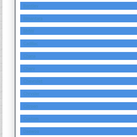
Bentley
Bimantara
BMW
Cadillac
Chana
Chery
Chevrolet
Chrysler
Citroen
Custom
Daewoo