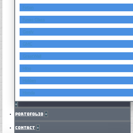
Foton
Fuyao Glass
Geely
GMC
GreatWall
Hino
Holden
Honda
+
Portofolio
+
Contact
+