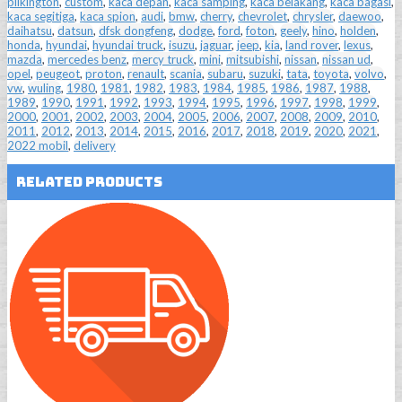
pilkington
,
custom
,
kaca depan
,
kaca samping
,
kaca belakang
,
kaca bagasi
,
kaca segitiga
,
kaca spion
,
audi
,
bmw
,
cherry
,
chevrolet
,
chrysler
,
daewoo
,
daihatsu
,
datsun
,
dfsk dongfeng
,
dodge
,
ford
,
foton
,
geely
,
hino
,
holden
,
honda
,
hyundai
,
hyundai truck
,
isuzu
,
jaguar
,
jeep
,
kia
,
land rover
,
lexus
,
mazda
,
mercedes benz
,
mercy truck
,
mini
,
mitsubishi
,
nissan
,
nissan ud
,
opel
,
peugeot
,
proton
,
renault
,
scania
,
subaru
,
suzuki
,
tata
,
toyota
,
volvo
,
vw
,
wuling
,
1980
,
1981
,
1982
,
1983
,
1984
,
1985
,
1986
,
1987
,
1988
,
1989
,
1990
,
1991
,
1992
,
1993
,
1994
,
1995
,
1996
,
1997
,
1998
,
1999
,
2000
,
2001
,
2002
,
2003
,
2004
,
2005
,
2006
,
2007
,
2008
,
2009
,
2010
,
2011
,
2012
,
2013
,
2014
,
2015
,
2016
,
2017
,
2018
,
2019
,
2020
,
2021
,
2022 mobil
,
delivery
Related Products