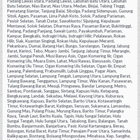
Padang Lawas utara, Padang Lawas, Labuhan Batu Utara, Labuhan
Batu Selatan, Nias Barat, Nias Utara, Medan, Binjai, Tebing Tinggi,
Pematang Siantar, Tanjung Balai, Sibolga, Padang Sidempuan, Gunung
Sitoli, Agam, Pasaman, Lima Puluh Koto, Solok, Padang Pariaman,
Pesisir Selatan, Tanah Datar, Sawahlunto/ Sijunjung, Kepulauan
Mentawai, Solok Selatan, Dharmas Raya, Pasaman Barat, Bukittinggi,
Padang, Padang Panjang, Sawah Lunto, Payakumbuh, Pariaman,
Kampar, Bengkalis, Indragiri Hulu, Indragiri Hilir, Pelalawan, Rokan
Hilir, Siak, Kuantan Singingi, Rokan Hulu, Kepulauan Meranti,
Pekanbaru, Dumai, Batang Hari, Bungo, Sarolangun, Tanjung Jabung
Barat, Kerinci, Tebo, Muaro Jambi, Tanjung Jabung Timur, Merangin,
Jambi, Sungai Penuh, Musi Banyu Asin, Ogan Komering Ilir, Ogan
Komering Ulu, Muara Enim, Lahat, Musi Rawas, Banyuasin, Ogan
Komering Ulu Timur, Ogan Komering Ulu Selatan, Ogan Ilir, Empat
Lawang, Palembang, Prabumulih, Lubuk Linggau, Pagar Alam,
Lampung Selatan, Lampung Tengah, Lampung Utara, Lampung Barat,
Tulang Bawang, Tenggamus, Lampung Timur, Way Kanan, Pasawaran,
Tulang Bawang Barat, Mesuji, Pringsewu, Bandar Lampung, Metro,
Sambas, Pontianak, Sanggau, Sintang, Kapuas Hulu, Ketapang,
Bengkayang, Landak, Sekadau, Melawi, Kayong Utara, Kuburaya,
Singkawang, Kapuas, Barito Selatan, Barito Utara, Kotawaringin
Timur, Kotawaringin Barat, Katingan, Seruyan, Sukamara, Lamandau,
Gunung Mas, Pulang Pisau, Murung Raya, Barito Timur, Palangka
Raya, Tanah Laut, Barito Kuala, Tapin, Hulu Sungai Selatan, Hulu
Sungai Tengah, Hulu Sungai Utara, Tabalong, Baru, Balangan, Tanah
Bumbu, Banjarmasin, Banjarbaru, Pasir, Kutai Kartanegara, Berau,
Bulongan, Kutai Barat, Kutai Timur, Penajam Paser Utara, Samarinda,
Balikpapan, Bontang, Bolaang Mongondaw, Minahasa, Kep. Sangihe,