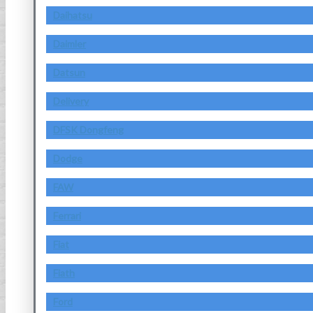
Daihatsu
Daimler
Datsun
Delivery
DFSK Dongfeng
Dodge
FAW
Ferrari
Fiat
Fiath
Ford