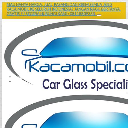
MAU NANYA HARGA, JUAL, PASANG DAN KIRIM SEMUA JENIS
KACA MOBIL KE SELURUH INDONESIA? JANGAN RAGU BERTANYA.
GRATIS !!! SEGERA HUBUNGI KAMI : 08118809333.
Home
Contact Us