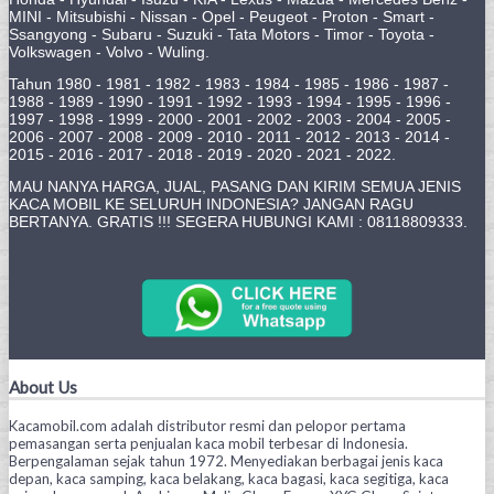
MINI - Mitsubishi - Nissan - Opel - Peugeot - Proton - Smart -
Ssangyong - Subaru - Suzuki - Tata Motors - Timor - Toyota -
Volkswagen - Volvo - Wuling.
Tahun 1980 - 1981 - 1982 - 1983 - 1984 - 1985 - 1986 - 1987 -
1988 - 1989 - 1990 - 1991 - 1992 - 1993 - 1994 - 1995 - 1996 -
1997 - 1998 - 1999 - 2000 - 2001 - 2002 - 2003 - 2004 - 2005 -
2006 - 2007 - 2008 - 2009 - 2010 - 2011 - 2012 - 2013 - 2014 -
2015 - 2016 - 2017 - 2018 - 2019 - 2020 - 2021 - 2022.
MAU NANYA HARGA, JUAL, PASANG DAN KIRIM SEMUA JENIS
KACA MOBIL KE SELURUH INDONESIA? JANGAN RAGU
BERTANYA. GRATIS !!! SEGERA HUBUNGI KAMI : 08118809333.
About Us
Kacamobil.com adalah distributor resmi dan pelopor pertama
pemasangan serta penjualan kaca mobil terbesar di Indonesia.
Berpengalaman sejak tahun 1972. Menyediakan berbagai jenis kaca
depan, kaca samping, kaca belakang, kaca bagasi, kaca segitiga, kaca