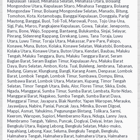
Kepulauan Talaud, Minahasa Selatan, Minahasa Utara, Bolaang
Mongondow Utara, Kepulauan Sitaro, Minahasa Tenggara, Bolaang
Mongondaw Timur, Bolaang Mongondaw Selatan, Manado, Bitung,
Tomohon, Kota. Kotamobagu, Banggai Kepulauan, Donggala, Parigi
Mautong, Banggai, Buol, Toli-Toli, Marowali, Poso, Tojo Una-Una,
Sigi, Palu, Maros, Pangkajene Kepulauan, Gowa, Takalar, Jeneponto,
Barru, Bone, Wajo, Soppeng, Bantaeng, Bulukumba, Sinjai, Selayar,
Pinrang, Sidenreng Rappang, Enrekang, Luwu, Tana Toraja, Luwu
Utara, Luwu Timur, Toraja Utara, Makassar, Pare-Pare, Palopo,
Konawe, Muna, Buton, Kolaka, Konawe Selatan, Wakatobi, Bombana,
Kolaka Utara, Konawe Utara, Buton Utara, Kendari, Baubau, Maluku
Tengah, Maluku Tenggara, Buru, Maluku Tenggara Barat, Seram
Bagian Barat, Seram Bagian Timur, Kepulauan Aru, Maluku Barat
Daya, Buru Selatan, Ambon, Kota. Tual, Buleleng, Jembrana, Tabanan,
Badung, Gianyar, Klungkung, Bangli, Karang Asem, Denpasar, Lombok
Barat, Lombok Tengah, Lombok Timur, Sumbawa, Dompu, Bima,
Sumbawa Barat, Lombok Utara, Mataram, Kupang, Timor Tengah
Selatan, Timor Tengah Utara, Belu, Alor, Flores Timur, Sikka, Ende,
Ngada, Manggarai, Sumba Timur, Sumba Barat, Lembata, Rote-Ndao,
Manggarai Barat, Nagakeo, Sumba Tengah, Sumba Barat Daya,
Manggarai Timur, Jayapura, Biak Numfor, Yapen Waropen, Merauke,
Jayawijaya, Nabire, Paniai, Puncak Jaya, Mimika, Boven Digoel,
Mappi, Asmat, Yahukimo, Pegunungan Bintang, Tolikara, Sarmi,
Keerom, Waropen, Supiori, Memberamo Raya, Nduga, Lanny Jaya,
Membramo Tengah, Yalimo, Puncak, Dogiyai, Deiyai, Intan Jaya,
Bengkulu Utara, Rejang Lebong, Bengkulu Selatan, Muko-muko,
Kepahiang, Lebong, Kaur, Seluma, Bengkulu Tengah, Bengkulu,
Halmahera Tengah, Halmahera Barat, halmahera Utara, Halmahera