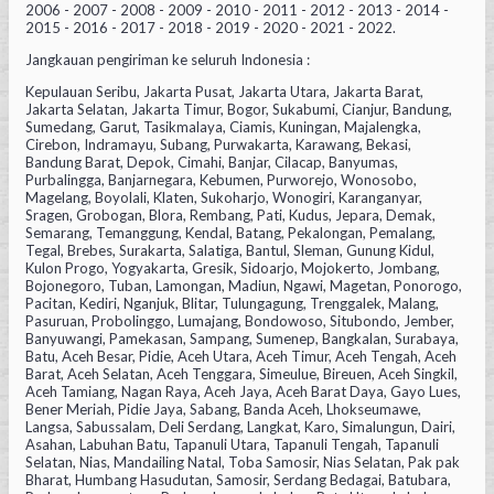
2006 - 2007 - 2008 - 2009 - 2010 - 2011 - 2012 - 2013 - 2014 -
2015 - 2016 - 2017 - 2018 - 2019 - 2020 - 2021 - 2022.
Jangkauan pengiriman ke seluruh Indonesia :
Kepulauan Seribu, Jakarta Pusat, Jakarta Utara, Jakarta Barat,
Jakarta Selatan, Jakarta Timur, Bogor, Sukabumi, Cianjur, Bandung,
Sumedang, Garut, Tasikmalaya, Ciamis, Kuningan, Majalengka,
Cirebon, Indramayu, Subang, Purwakarta, Karawang, Bekasi,
Bandung Barat, Depok, Cimahi, Banjar, Cilacap, Banyumas,
Purbalingga, Banjarnegara, Kebumen, Purworejo, Wonosobo,
Magelang, Boyolali, Klaten, Sukoharjo, Wonogiri, Karanganyar,
Sragen, Grobogan, Blora, Rembang, Pati, Kudus, Jepara, Demak,
Semarang, Temanggung, Kendal, Batang, Pekalongan, Pemalang,
Tegal, Brebes, Surakarta, Salatiga, Bantul, Sleman, Gunung Kidul,
Kulon Progo, Yogyakarta, Gresik, Sidoarjo, Mojokerto, Jombang,
Bojonegoro, Tuban, Lamongan, Madiun, Ngawi, Magetan, Ponorogo,
Pacitan, Kediri, Nganjuk, Blitar, Tulungagung, Trenggalek, Malang,
Pasuruan, Probolinggo, Lumajang, Bondowoso, Situbondo, Jember,
Banyuwangi, Pamekasan, Sampang, Sumenep, Bangkalan, Surabaya,
Batu, Aceh Besar, Pidie, Aceh Utara, Aceh Timur, Aceh Tengah, Aceh
Barat, Aceh Selatan, Aceh Tenggara, Simeulue, Bireuen, Aceh Singkil,
Aceh Tamiang, Nagan Raya, Aceh Jaya, Aceh Barat Daya, Gayo Lues,
Bener Meriah, Pidie Jaya, Sabang, Banda Aceh, Lhokseumawe,
Langsa, Sabussalam, Deli Serdang, Langkat, Karo, Simalungun, Dairi,
Asahan, Labuhan Batu, Tapanuli Utara, Tapanuli Tengah, Tapanuli
Selatan, Nias, Mandailing Natal, Toba Samosir, Nias Selatan, Pak pak
Bharat, Humbang Hasudutan, Samosir, Serdang Bedagai, Batubara,