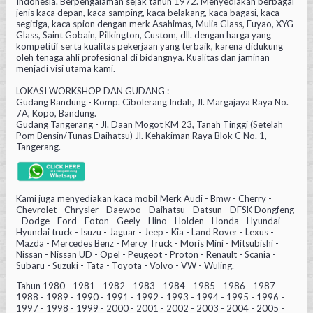
Indonesia. Berpengalaman sejak tahun 1972. Menyediakan berbagai
jenis kaca depan, kaca samping, kaca belakang, kaca bagasi, kaca
segitiga, kaca spion dengan merk Asahimas, Mulia Glass, Fuyao, XYG
Glass, Saint Gobain, Pilkington, Custom, dll. dengan harga yang
kompetitif serta kualitas pekerjaan yang terbaik, karena didukung
oleh tenaga ahli profesional di bidangnya. Kualitas dan jaminan
menjadi visi utama kami.
LOKASI WORKSHOP DAN GUDANG :
Gudang Bandung - Komp. Cibolerang Indah, Jl. Margajaya Raya No.
7A, Kopo, Bandung.
Gudang Tangerang - Jl. Daan Mogot KM 23, Tanah Tinggi (Setelah
Pom Bensin/Tunas Daihatsu) Jl. Kehakiman Raya Blok C No. 1,
Tangerang.
Kami juga menyediakan kaca mobil Merk Audi - Bmw - Cherry -
Chevrolet - Chrysler - Daewoo - Daihatsu - Datsun - DFSK Dongfeng
- Dodge - Ford - Foton - Geely - Hino - Holden - Honda - Hyundai -
Hyundai truck - Isuzu - Jaguar - Jeep - Kia - Land Rover - Lexus -
Mazda - Mercedes Benz - Mercy Truck - Moris Mini - Mitsubishi -
Nissan - Nissan UD - Opel - Peugeot - Proton - Renault - Scania -
Subaru - Suzuki - Tata - Toyota - Volvo - VW - Wuling.
Tahun 1980 - 1981 - 1982 - 1983 - 1984 - 1985 - 1986 - 1987 -
1988 - 1989 - 1990 - 1991 - 1992 - 1993 - 1994 - 1995 - 1996 -
1997 - 1998 - 1999 - 2000 - 2001 - 2002 - 2003 - 2004 - 2005 -