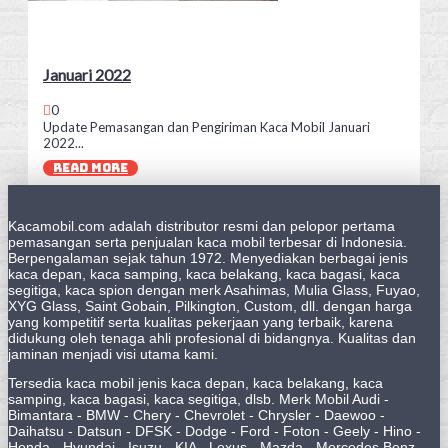
Januari 2022
0
Update Pemasangan dan Pengiriman Kaca Mobil Januari
2022...
READ MORE
Kacamobil.com adalah distributor resmi dan pelopor pertama
pemasangan serta penjualan kaca mobil terbesar di Indonesia.
Berpengalaman sejak tahun 1972. Menyediakan berbagai jenis
kaca depan, kaca samping, kaca belakang, kaca bagasi, kaca
segitiga, kaca spion dengan merk Asahimas, Mulia Glass, Fuyao,
XYG Glass, Saint Gobain, Pilkington, Custom, dll. dengan harga
yang kompetitif serta kualitas pekerjaan yang terbaik, karena
didukung oleh tenaga ahli profesional di bidangnya. Kualitas dan
jaminan menjadi visi utama kami.
Tersedia kaca mobil jenis kaca depan, kaca belakang, kaca
samping, kaca bagasi, kaca segitiga, dlsb. Merk Mobil Audi -
Bimantara - BMW - Chery - Chevrolet - Chrysler - Daewoo -
Daihatsu - Datsun - DFSK - Dodge - Ford - Foton - Geely - Hino -
Honda - Hyundai - Isuzu - KIA - Lexus - Mazda - Mercedes Benz -