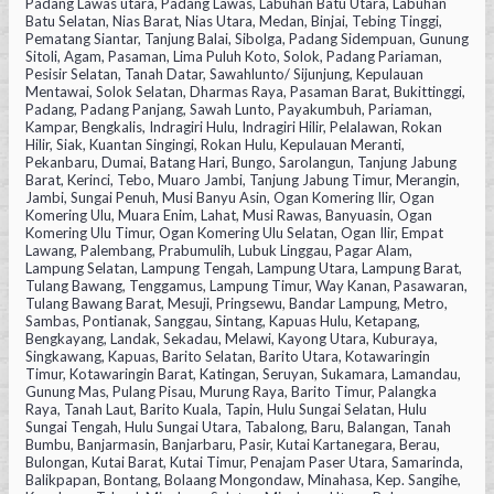
Padang Lawas utara, Padang Lawas, Labuhan Batu Utara, Labuhan
Batu Selatan, Nias Barat, Nias Utara, Medan, Binjai, Tebing Tinggi,
Pematang Siantar, Tanjung Balai, Sibolga, Padang Sidempuan, Gunung
Sitoli, Agam, Pasaman, Lima Puluh Koto, Solok, Padang Pariaman,
Pesisir Selatan, Tanah Datar, Sawahlunto/ Sijunjung, Kepulauan
Mentawai, Solok Selatan, Dharmas Raya, Pasaman Barat, Bukittinggi,
Padang, Padang Panjang, Sawah Lunto, Payakumbuh, Pariaman,
Kampar, Bengkalis, Indragiri Hulu, Indragiri Hilir, Pelalawan, Rokan
Hilir, Siak, Kuantan Singingi, Rokan Hulu, Kepulauan Meranti,
Pekanbaru, Dumai, Batang Hari, Bungo, Sarolangun, Tanjung Jabung
Barat, Kerinci, Tebo, Muaro Jambi, Tanjung Jabung Timur, Merangin,
Jambi, Sungai Penuh, Musi Banyu Asin, Ogan Komering Ilir, Ogan
Komering Ulu, Muara Enim, Lahat, Musi Rawas, Banyuasin, Ogan
Komering Ulu Timur, Ogan Komering Ulu Selatan, Ogan Ilir, Empat
Lawang, Palembang, Prabumulih, Lubuk Linggau, Pagar Alam,
Lampung Selatan, Lampung Tengah, Lampung Utara, Lampung Barat,
Tulang Bawang, Tenggamus, Lampung Timur, Way Kanan, Pasawaran,
Tulang Bawang Barat, Mesuji, Pringsewu, Bandar Lampung, Metro,
Sambas, Pontianak, Sanggau, Sintang, Kapuas Hulu, Ketapang,
Bengkayang, Landak, Sekadau, Melawi, Kayong Utara, Kuburaya,
Singkawang, Kapuas, Barito Selatan, Barito Utara, Kotawaringin
Timur, Kotawaringin Barat, Katingan, Seruyan, Sukamara, Lamandau,
Gunung Mas, Pulang Pisau, Murung Raya, Barito Timur, Palangka
Raya, Tanah Laut, Barito Kuala, Tapin, Hulu Sungai Selatan, Hulu
Sungai Tengah, Hulu Sungai Utara, Tabalong, Baru, Balangan, Tanah
Bumbu, Banjarmasin, Banjarbaru, Pasir, Kutai Kartanegara, Berau,
Bulongan, Kutai Barat, Kutai Timur, Penajam Paser Utara, Samarinda,
Balikpapan, Bontang, Bolaang Mongondaw, Minahasa, Kep. Sangihe,