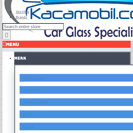
Site Map
Brands
MENU
MERK
Alfa Romeo
Asahimas
Aston Martin
Audi
Austin