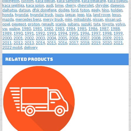
pilkington
,
custom
,
kaca depan
,
kaca samping
,
kaca belakang
,
kaca bagasi
,
kaca segitiga
,
kaca spion
,
audi
,
bmw
,
cherry
,
chevrolet
,
chrysler
,
daewoo
,
daihatsu
,
datsun
,
dfsk dongfeng
,
dodge
,
ford
,
foton
,
geely
,
hino
,
holden
,
honda
,
hyundai
,
hyundai truck
,
isuzu
,
jaguar
,
jeep
,
kia
,
land rover
,
lexus
,
mazda
,
mercedes benz
,
mercy truck
,
mini
,
mitsubishi
,
nissan
,
nissan ud
,
opel
,
peugeot
,
proton
,
renault
,
scania
,
subaru
,
suzuki
,
tata
,
toyota
,
volvo
,
vw
,
wuling
,
1980
,
1981
,
1982
,
1983
,
1984
,
1985
,
1986
,
1987
,
1988
,
1989
,
1990
,
1991
,
1992
,
1993
,
1994
,
1995
,
1996
,
1997
,
1998
,
1999
,
2000
,
2001
,
2002
,
2003
,
2004
,
2005
,
2006
,
2007
,
2008
,
2009
,
2010
,
2011
,
2012
,
2013
,
2014
,
2015
,
2016
,
2017
,
2018
,
2019
,
2020
,
2021
,
2022 mobil
,
delivery
Related Products