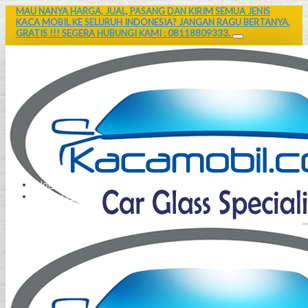
MAU NANYA HARGA, JUAL, PASANG DAN KIRIM SEMUA JENIS
KACA MOBIL KE SELURUH INDONESIA? JANGAN RAGU BERTANYA.
GRATIS !!! SEGERA HUBUNGI KAMI : 08118809333.
Home
Contact Us