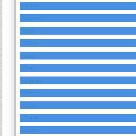
Bentley
Bimantara
BMW
Cadillac
Chana
Chery
Chevrolet
Chrysler
Citroen
Custom
Daewoo