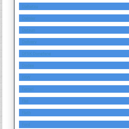
Daihatsu
Daimler
Datsun
Delivery
DFSK Dongfeng
Dodge
FAW
Ferrari
Fiat
Fiath
Ford