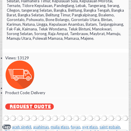
Selatan, Halmahera Timur, Kepulauan Sula, Kepulauan Morotai,
Ternate, Tidore Kepulauan, Pandeglang, Lebak, Tangerang, Serang,
Cilegon, tangerang Selatan, Bangka, Belitung, Bangka Tengah, Bangka
Barat, Bangka Selatan, Belitung Timur, Pangkalpinang, Boalemo,
Gorontalo, Pohuwato, Bone Bolango, Gorontalo Utara, Bintan,
Karimun, Natuna, Lingga, Kepulauan Anambas, Batam, Tanjungpinang,
Fak-Fak, Kaimana, Teluk Wondama, Teluk Bintuni, Manokwari,
Sorong Selatan, Sorong, Raja Ampat, Tambrauw, Maybrat, Mamuju,
Mamuju Utara, Polewali Mamasa, Mamasa, Majene.
Views: 13129
Product Code:
Delivery
REQUEST QUOTE
Tags:
aceh singkil
,
asahimas
,
mulia glass
,
fuyao
,
xyg glass
,
saint gobain
,