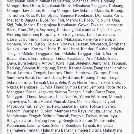
Kepulauan Talaud, Minahasa Selatan, Minahasa Utara, Bolaang
Mongondow Utara, Kepulauan Sitaro, Minahasa Tenggara, Bolaang
Mongondaw Timur, Bolaang Mongondaw Selatan, Manado, Bitung,
Tomohon, Kota. Kotamobagu, Banggai Kepulauan, Donggala, Parigi
Mautong, Banggai, Buol, Toli-Toli, Marowali, Poso, Tojo Una-Una,
Sigi, Palu, Maros, Pangkajene Kepulauan, Gowa, Takalar, Jeneponto,
Barru, Bone, Wajo, Soppeng, Bantaeng, Bulukumba, Sinjai, Selayar,
Pinrang, Sidenreng Rappang, Enrekang, Luwu, Tana Toraja, Luwu
Utara, Luwu Timur, Toraja Utara, Makassar, Pare-Pare, Palopo,
Konawe, Muna, Buton, Kolaka, Konawe Selatan, Wakatobi, Bombana,
Kolaka Utara, Konawe Utara, Buton Utara, Kendari, Baubau, Maluku
Tengah, Maluku Tenggara, Buru, Maluku Tenggara Barat, Seram
Bagian Barat, Seram Bagian Timur, Kepulauan Aru, Maluku Barat
Daya, Buru Selatan, Ambon, Kota. Tual, Buleleng, Jembrana, Tabanan,
Badung, Gianyar, Klungkung, Bangli, Karang Asem, Denpasar, Lombok
Barat, Lombok Tengah, Lombok Timur, Sumbawa, Dompu, Bima,
Sumbawa Barat, Lombok Utara, Mataram, Kupang, Timor Tengah
Selatan, Timor Tengah Utara, Belu, Alor, Flores Timur, Sikka, Ende,
Ngada, Manggarai, Sumba Timur, Sumba Barat, Lembata, Rote-Ndao,
Manggarai Barat, Nagakeo, Sumba Tengah, Sumba Barat Daya,
Manggarai Timur, Jayapura, Biak Numfor, Yapen Waropen, Merauke,
Jayawijaya, Nabire, Paniai, Puncak Jaya, Mimika, Boven Digoel,
Mappi, Asmat, Yahukimo, Pegunungan Bintang, Tolikara, Sarmi,
Keerom, Waropen, Supiori, Memberamo Raya, Nduga, Lanny Jaya,
Membramo Tengah, Yalimo, Puncak, Dogiyai, Deiyai, Intan Jaya,
Bengkulu Utara, Rejang Lebong, Bengkulu Selatan, Muko-muko,
Kepahiang, Lebong, Kaur, Seluma, Bengkulu Tengah, Bengkulu,
Halmahera Tengah, Halmahera Barat, halmahera Utara, Halmahera