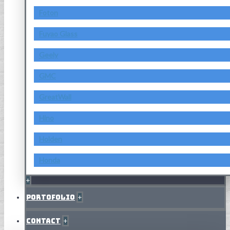
Foton
Fuyao Glass
Geely
GMC
GreatWall
Hino
Holden
Honda
+
Portofolio
+
Contact
+