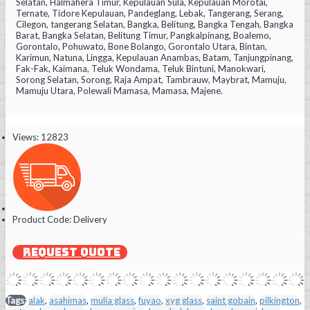
Selatan, Halmahera Timur, Kepulauan Sula, Kepulauan Morotai,
Ternate, Tidore Kepulauan, Pandeglang, Lebak, Tangerang, Serang,
Cilegon, tangerang Selatan, Bangka, Belitung, Bangka Tengah, Bangka
Barat, Bangka Selatan, Belitung Timur, Pangkalpinang, Boalemo,
Gorontalo, Pohuwato, Bone Bolango, Gorontalo Utara, Bintan,
Karimun, Natuna, Lingga, Kepulauan Anambas, Batam, Tanjungpinang,
Fak-Fak, Kaimana, Teluk Wondama, Teluk Bintuni, Manokwari,
Sorong Selatan, Sorong, Raja Ampat, Tambrauw, Maybrat, Mamuju,
Mamuju Utara, Polewali Mamasa, Mamasa, Majene.
Views: 12823
Product Code:
Delivery
REQUEST QUOTE
Tags:
alak
,
asahimas
,
mulia glass
,
fuyao
,
xyg glass
,
saint gobain
,
pilkington
,