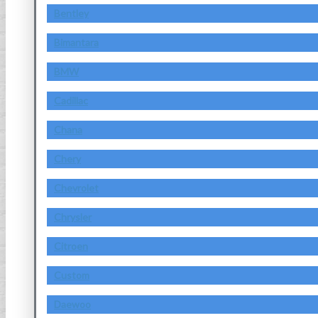
Bentley
Bimantara
BMW
Cadillac
Chana
Chery
Chevrolet
Chrysler
Citroen
Custom
Daewoo