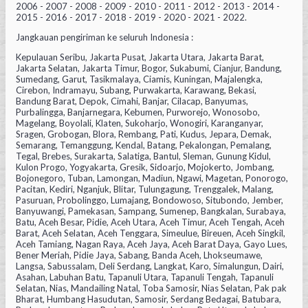
2006 - 2007 - 2008 - 2009 - 2010 - 2011 - 2012 - 2013 - 2014 -
2015 - 2016 - 2017 - 2018 - 2019 - 2020 - 2021 - 2022.
Jangkauan pengiriman ke seluruh Indonesia :
Kepulauan Seribu, Jakarta Pusat, Jakarta Utara, Jakarta Barat,
Jakarta Selatan, Jakarta Timur, Bogor, Sukabumi, Cianjur, Bandung,
Sumedang, Garut, Tasikmalaya, Ciamis, Kuningan, Majalengka,
Cirebon, Indramayu, Subang, Purwakarta, Karawang, Bekasi,
Bandung Barat, Depok, Cimahi, Banjar, Cilacap, Banyumas,
Purbalingga, Banjarnegara, Kebumen, Purworejo, Wonosobo,
Magelang, Boyolali, Klaten, Sukoharjo, Wonogiri, Karanganyar,
Sragen, Grobogan, Blora, Rembang, Pati, Kudus, Jepara, Demak,
Semarang, Temanggung, Kendal, Batang, Pekalongan, Pemalang,
Tegal, Brebes, Surakarta, Salatiga, Bantul, Sleman, Gunung Kidul,
Kulon Progo, Yogyakarta, Gresik, Sidoarjo, Mojokerto, Jombang,
Bojonegoro, Tuban, Lamongan, Madiun, Ngawi, Magetan, Ponorogo,
Pacitan, Kediri, Nganjuk, Blitar, Tulungagung, Trenggalek, Malang,
Pasuruan, Probolinggo, Lumajang, Bondowoso, Situbondo, Jember,
Banyuwangi, Pamekasan, Sampang, Sumenep, Bangkalan, Surabaya,
Batu, Aceh Besar, Pidie, Aceh Utara, Aceh Timur, Aceh Tengah, Aceh
Barat, Aceh Selatan, Aceh Tenggara, Simeulue, Bireuen, Aceh Singkil,
Aceh Tamiang, Nagan Raya, Aceh Jaya, Aceh Barat Daya, Gayo Lues,
Bener Meriah, Pidie Jaya, Sabang, Banda Aceh, Lhokseumawe,
Langsa, Sabussalam, Deli Serdang, Langkat, Karo, Simalungun, Dairi,
Asahan, Labuhan Batu, Tapanuli Utara, Tapanuli Tengah, Tapanuli
Selatan, Nias, Mandailing Natal, Toba Samosir, Nias Selatan, Pak pak
Bharat, Humbang Hasudutan, Samosir, Serdang Bedagai, Batubara,