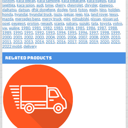
custom
,
kaca depan
,
kaca samping
,
kaca belakang
,
kaca bagasi
,
kaca
segitiga
,
kaca spion
,
audi
,
bmw
,
cherry
,
chevrolet
,
chrysler
,
daewoo
,
daihatsu
,
datsun
,
dfsk dongfeng
,
dodge
,
ford
,
foton
,
geely
,
hino
,
holden
,
honda
,
hyundai
,
hyundai truck
,
isuzu
,
jaguar
,
jeep
,
kia
,
land rover
,
lexus
,
mazda
,
mercedes benz
,
mercy truck
,
mini
,
mitsubishi
,
nissan
,
nissan ud
,
opel
,
peugeot
,
proton
,
renault
,
scania
,
subaru
,
suzuki
,
tata
,
toyota
,
volvo
,
vw
,
wuling
,
1980
,
1981
,
1982
,
1983
,
1984
,
1985
,
1986
,
1987
,
1988
,
1989
,
1990
,
1991
,
1992
,
1993
,
1994
,
1995
,
1996
,
1997
,
1998
,
1999
,
2000
,
2001
,
2002
,
2003
,
2004
,
2005
,
2006
,
2007
,
2008
,
2009
,
2010
,
2011
,
2012
,
2013
,
2014
,
2015
,
2016
,
2017
,
2018
,
2019
,
2020
,
2021
,
2022 mobil
,
delivery
Related Products