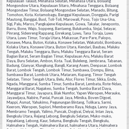
Kepulauan Talaud, Minahasa Selatan, Minahasa Utara, Bolaang
Mongondow Utara, Kepulauan Sitaro, Minahasa Tenggara, Bolaang
Mongondaw Timur, Bolaang Mongondaw Selatan, Manado, Bitung,
Tomohon, Kota. Kotamobagu, Banggai Kepulauan, Donggala, Parigi
Mautong, Banggai, Buol, Toli-Toli, Marowali, Poso, Tojo Una-Una,
Sigi, Palu, Maros, Pangkajene Kepulauan, Gowa, Takalar, Jeneponto,
Barru, Bone, Wajo, Soppeng, Bantaeng, Bulukumba, Sinjai, Selayar,
Pinrang, Sidenreng Rappang, Enrekang, Luwu, Tana Toraja, Luwu
Utara, Luwu Timur, Toraja Utara, Makassar, Pare-Pare, Palopo,
Konawe, Muna, Buton, Kolaka, Konawe Selatan, Wakatobi, Bombana,
Kolaka Utara, Konawe Utara, Buton Utara, Kendari, Baubau, Maluku
Tengah, Maluku Tenggara, Buru, Maluku Tenggara Barat, Seram
Bagian Barat, Seram Bagian Timur, Kepulauan Aru, Maluku Barat
Daya, Buru Selatan, Ambon, Kota. Tual, Buleleng, Jembrana, Tabanan,
Badung, Gianyar, Klungkung, Bangli, Karang Asem, Denpasar, Lombok
Barat, Lombok Tengah, Lombok Timur, Sumbawa, Dompu, Bima,
Sumbawa Barat, Lombok Utara, Mataram, Kupang, Timor Tengah
Selatan, Timor Tengah Utara, Belu, Alor, Flores Timur, Sikka, Ende,
Ngada, Manggarai, Sumba Timur, Sumba Barat, Lembata, Rote-Ndao,
Manggarai Barat, Nagakeo, Sumba Tengah, Sumba Barat Daya,
Manggarai Timur, Jayapura, Biak Numfor, Yapen Waropen, Merauke,
Jayawijaya, Nabire, Paniai, Puncak Jaya, Mimika, Boven Digoel,
Mappi, Asmat, Yahukimo, Pegunungan Bintang, Tolikara, Sarmi,
Keerom, Waropen, Supiori, Memberamo Raya, Nduga, Lanny Jaya,
Membramo Tengah, Yalimo, Puncak, Dogiyai, Deiyai, Intan Jaya,
Bengkulu Utara, Rejang Lebong, Bengkulu Selatan, Muko-muko,
Kepahiang, Lebong, Kaur, Seluma, Bengkulu Tengah, Bengkulu,
Halmahera Tengah, Halmahera Barat, halmahera Utara, Halmahera