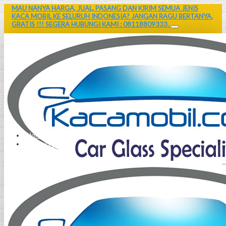
MAU NANYA HARGA, JUAL, PASANG DAN KIRIM SEMUA JENIS
KACA MOBIL KE SELURUH INDONESIA? JANGAN RAGU BERTANYA.
GRATIS !!! SEGERA HUBUNGI KAMI : 08118809333.
Home
Contact Us