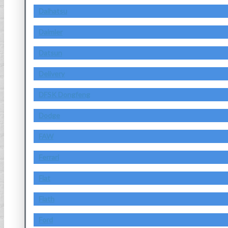
Daihatsu
Daimler
Datsun
Delivery
DFSK Dongfeng
Dodge
FAW
Ferrari
Fiat
Fiath
Ford