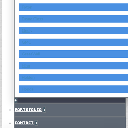
Foton
Fuyao Glass
Geely
GMC
GreatWall
Hino
Holden
Honda
+
Portofolio
+
Contact
+