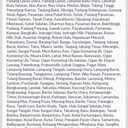
Padang Lawas utara, Padang Lawas, Labuhan Batu Utara, Labuhan
Batu Selatan, Nias Barat, Nias Utara, Medan, Binjai, Tebing Tinggi,
Pematang Siantar, Tanjung Balai, Sibolga, Padang Sidempuan, Gunung
Sitoli, Agam, Pasaman, Lima Puluh Koto, Solok, Padang Pariaman,
Pesisir Selatan, Tanah Datar, Sawahlunto/ Sijunjung, Kepulauan
Mentawai, Solok Selatan, Dharmas Raya, Pasaman Barat, Bukittinggi,
Padang, Padang Panjang, Sawah Lunto, Payakumbuh, Pariaman,
Kampar, Bengkalis, Indragiri Hulu, Indragiri Hilir, Pelalawan, Rokan
Hilir, Siak, Kuantan Singingi, Rokan Hulu, Kepulauan Meranti,
Pekanbaru, Dumai, Batang Hari, Bungo, Sarolangun, Tanjung Jabung
Barat, Kerinci, Tebo, Muaro Jambi, Tanjung Jabung Timur, Merangin,
Jambi, Sungai Penuh, Musi Banyu Asin, Ogan Komering Ilir, Ogan
Komering Ulu, Muara Enim, Lahat, Musi Rawas, Banyuasin, Ogan
Komering Ulu Timur, Ogan Komering Ulu Selatan, Ogan Ilir, Empat
Lawang, Palembang, Prabumulih, Lubuk Linggau, Pagar Alam,
Lampung Selatan, Lampung Tengah, Lampung Utara, Lampung Barat,
Tulang Bawang, Tenggamus, Lampung Timur, Way Kanan, Pasawaran,
Tulang Bawang Barat, Mesuji, Pringsewu, Bandar Lampung, Metro,
Sambas, Pontianak, Sanggau, Sintang, Kapuas Hulu, Ketapang,
Bengkayang, Landak, Sekadau, Melawi, Kayong Utara, Kuburaya,
Singkawang, Kapuas, Barito Selatan, Barito Utara, Kotawaringin
Timur, Kotawaringin Barat, Katingan, Seruyan, Sukamara, Lamandau,
Gunung Mas, Pulang Pisau, Murung Raya, Barito Timur, Palangka
Raya, Tanah Laut, Barito Kuala, Tapin, Hulu Sungai Selatan, Hulu
Sungai Tengah, Hulu Sungai Utara, Tabalong, Baru, Balangan, Tanah
Bumbu, Banjarmasin, Banjarbaru, Pasir, Kutai Kartanegara, Berau,
Bulongan, Kutai Barat, Kutai Timur, Penajam Paser Utara, Samarinda,
Balikpapan, Bontang, Bolaang Mongondaw, Minahasa, Kep. Sangihe,