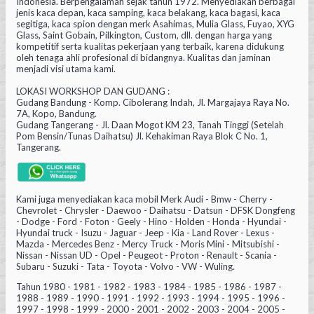
Indonesia. Berpengalaman sejak tahun 1972. Menyediakan berbagai
jenis kaca depan, kaca samping, kaca belakang, kaca bagasi, kaca
segitiga, kaca spion dengan merk Asahimas, Mulia Glass, Fuyao, XYG
Glass, Saint Gobain, Pilkington, Custom, dll. dengan harga yang
kompetitif serta kualitas pekerjaan yang terbaik, karena didukung
oleh tenaga ahli profesional di bidangnya. Kualitas dan jaminan
menjadi visi utama kami.
LOKASI WORKSHOP DAN GUDANG :
Gudang Bandung - Komp. Cibolerang Indah, Jl. Margajaya Raya No.
7A, Kopo, Bandung.
Gudang Tangerang - Jl. Daan Mogot KM 23, Tanah Tinggi (Setelah
Pom Bensin/Tunas Daihatsu) Jl. Kehakiman Raya Blok C No. 1,
Tangerang.
Kami juga menyediakan kaca mobil Merk Audi - Bmw - Cherry -
Chevrolet - Chrysler - Daewoo - Daihatsu - Datsun - DFSK Dongfeng
- Dodge - Ford - Foton - Geely - Hino - Holden - Honda - Hyundai -
Hyundai truck - Isuzu - Jaguar - Jeep - Kia - Land Rover - Lexus -
Mazda - Mercedes Benz - Mercy Truck - Moris Mini - Mitsubishi -
Nissan - Nissan UD - Opel - Peugeot - Proton - Renault - Scania -
Subaru - Suzuki - Tata - Toyota - Volvo - VW - Wuling.
Tahun 1980 - 1981 - 1982 - 1983 - 1984 - 1985 - 1986 - 1987 -
1988 - 1989 - 1990 - 1991 - 1992 - 1993 - 1994 - 1995 - 1996 -
1997 - 1998 - 1999 - 2000 - 2001 - 2002 - 2003 - 2004 - 2005 -