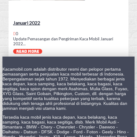
Januari 2022
0
Update Pemasangan dan Pengiriman Kaca Mobil Januari
2022...
READ MORE
Kacamobil.com adalah distributor resmi dan pelopor pertama
pemasangan serta penjualan kaca mobil terbesar di Indonesia.
Berpengalaman sejak tahun 1972. Menyediakan berbagai jenis
kaca depan, kaca samping, kaca belakang, kaca bagasi, kaca
segitiga, kaca spion dengan merk Asahimas, Mulia Glass, Fuyao,
XYG Glass, Saint Gobain, Pilkington, Custom, dll. dengan harga
yang kompetitif serta kualitas pekerjaan yang terbaik, karena
didukung oleh tenaga ahli profesional di bidangnya. Kualitas dan
jaminan menjadi visi utama kami.
Tersedia kaca mobil jenis kaca depan, kaca belakang, kaca
samping, kaca bagasi, kaca segitiga, dlsb. Merk Mobil Audi -
Bimantara - BMW - Chery - Chevrolet - Chrysler - Daewoo -
Daihatsu - Datsun - DFSK - Dodge - Ford - Foton - Geely - Hino -
Honda - Hyundai - Isuzu - KIA - Lexus - Mazda - Mercedes Benz -