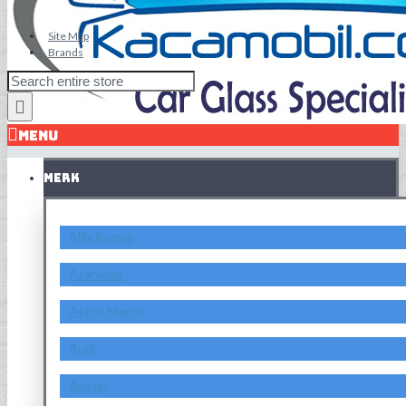
Site Map
Brands
MENU
MERK
Alfa Romeo
Asahimas
Aston Martin
Audi
Austin