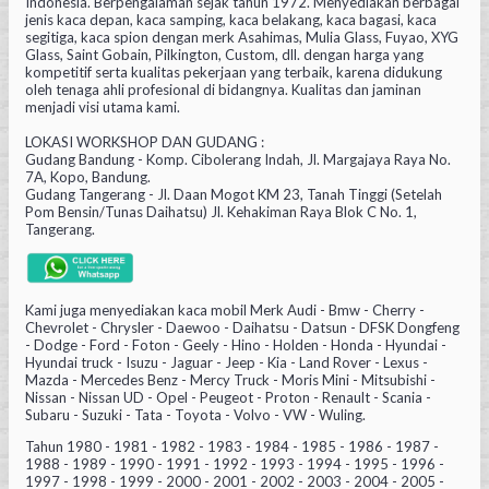
Indonesia. Berpengalaman sejak tahun 1972. Menyediakan berbagai
jenis kaca depan, kaca samping, kaca belakang, kaca bagasi, kaca
segitiga, kaca spion dengan merk Asahimas, Mulia Glass, Fuyao, XYG
Glass, Saint Gobain, Pilkington, Custom, dll. dengan harga yang
kompetitif serta kualitas pekerjaan yang terbaik, karena didukung
oleh tenaga ahli profesional di bidangnya. Kualitas dan jaminan
menjadi visi utama kami.
LOKASI WORKSHOP DAN GUDANG :
Gudang Bandung - Komp. Cibolerang Indah, Jl. Margajaya Raya No.
7A, Kopo, Bandung.
Gudang Tangerang - Jl. Daan Mogot KM 23, Tanah Tinggi (Setelah
Pom Bensin/Tunas Daihatsu) Jl. Kehakiman Raya Blok C No. 1,
Tangerang.
Kami juga menyediakan kaca mobil Merk Audi - Bmw - Cherry -
Chevrolet - Chrysler - Daewoo - Daihatsu - Datsun - DFSK Dongfeng
- Dodge - Ford - Foton - Geely - Hino - Holden - Honda - Hyundai -
Hyundai truck - Isuzu - Jaguar - Jeep - Kia - Land Rover - Lexus -
Mazda - Mercedes Benz - Mercy Truck - Moris Mini - Mitsubishi -
Nissan - Nissan UD - Opel - Peugeot - Proton - Renault - Scania -
Subaru - Suzuki - Tata - Toyota - Volvo - VW - Wuling.
Tahun 1980 - 1981 - 1982 - 1983 - 1984 - 1985 - 1986 - 1987 -
1988 - 1989 - 1990 - 1991 - 1992 - 1993 - 1994 - 1995 - 1996 -
1997 - 1998 - 1999 - 2000 - 2001 - 2002 - 2003 - 2004 - 2005 -