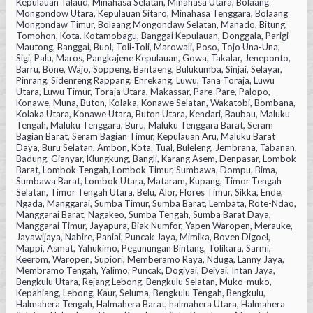
Kepulauan Talaud, Minahasa Selatan, Minahasa Utara, Bolaang
Mongondow Utara, Kepulauan Sitaro, Minahasa Tenggara, Bolaang
Mongondaw Timur, Bolaang Mongondaw Selatan, Manado, Bitung,
Tomohon, Kota. Kotamobagu, Banggai Kepulauan, Donggala, Parigi
Mautong, Banggai, Buol, Toli-Toli, Marowali, Poso, Tojo Una-Una,
Sigi, Palu, Maros, Pangkajene Kepulauan, Gowa, Takalar, Jeneponto,
Barru, Bone, Wajo, Soppeng, Bantaeng, Bulukumba, Sinjai, Selayar,
Pinrang, Sidenreng Rappang, Enrekang, Luwu, Tana Toraja, Luwu
Utara, Luwu Timur, Toraja Utara, Makassar, Pare-Pare, Palopo,
Konawe, Muna, Buton, Kolaka, Konawe Selatan, Wakatobi, Bombana,
Kolaka Utara, Konawe Utara, Buton Utara, Kendari, Baubau, Maluku
Tengah, Maluku Tenggara, Buru, Maluku Tenggara Barat, Seram
Bagian Barat, Seram Bagian Timur, Kepulauan Aru, Maluku Barat
Daya, Buru Selatan, Ambon, Kota. Tual, Buleleng, Jembrana, Tabanan,
Badung, Gianyar, Klungkung, Bangli, Karang Asem, Denpasar, Lombok
Barat, Lombok Tengah, Lombok Timur, Sumbawa, Dompu, Bima,
Sumbawa Barat, Lombok Utara, Mataram, Kupang, Timor Tengah
Selatan, Timor Tengah Utara, Belu, Alor, Flores Timur, Sikka, Ende,
Ngada, Manggarai, Sumba Timur, Sumba Barat, Lembata, Rote-Ndao,
Manggarai Barat, Nagakeo, Sumba Tengah, Sumba Barat Daya,
Manggarai Timur, Jayapura, Biak Numfor, Yapen Waropen, Merauke,
Jayawijaya, Nabire, Paniai, Puncak Jaya, Mimika, Boven Digoel,
Mappi, Asmat, Yahukimo, Pegunungan Bintang, Tolikara, Sarmi,
Keerom, Waropen, Supiori, Memberamo Raya, Nduga, Lanny Jaya,
Membramo Tengah, Yalimo, Puncak, Dogiyai, Deiyai, Intan Jaya,
Bengkulu Utara, Rejang Lebong, Bengkulu Selatan, Muko-muko,
Kepahiang, Lebong, Kaur, Seluma, Bengkulu Tengah, Bengkulu,
Halmahera Tengah, Halmahera Barat, halmahera Utara, Halmahera