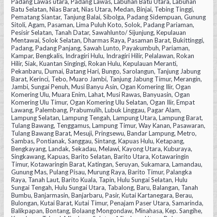
Padang Lawas utara, Padang Lawas, Labuhan Batu Utara, Labuhan
Batu Selatan, Nias Barat, Nias Utara, Medan, Binjai, Tebing Tinggi,
Pematang Siantar, Tanjung Balai, Sibolga, Padang Sidempuan, Gunung
Sitoli, Agam, Pasaman, Lima Puluh Koto, Solok, Padang Pariaman,
Pesisir Selatan, Tanah Datar, Sawahlunto/ Sijunjung, Kepulauan
Mentawai, Solok Selatan, Dharmas Raya, Pasaman Barat, Bukittinggi,
Padang, Padang Panjang, Sawah Lunto, Payakumbuh, Pariaman,
Kampar, Bengkalis, Indragiri Hulu, Indragiri Hilir, Pelalawan, Rokan
Hilir, Siak, Kuantan Singingi, Rokan Hulu, Kepulauan Meranti,
Pekanbaru, Dumai, Batang Hari, Bungo, Sarolangun, Tanjung Jabung
Barat, Kerinci, Tebo, Muaro Jambi, Tanjung Jabung Timur, Merangin,
Jambi, Sungai Penuh, Musi Banyu Asin, Ogan Komering Ilir, Ogan
Komering Ulu, Muara Enim, Lahat, Musi Rawas, Banyuasin, Ogan
Komering Ulu Timur, Ogan Komering Ulu Selatan, Ogan Ilir, Empat
Lawang, Palembang, Prabumulih, Lubuk Linggau, Pagar Alam,
Lampung Selatan, Lampung Tengah, Lampung Utara, Lampung Barat,
Tulang Bawang, Tenggamus, Lampung Timur, Way Kanan, Pasawaran,
Tulang Bawang Barat, Mesuji, Pringsewu, Bandar Lampung, Metro,
Sambas, Pontianak, Sanggau, Sintang, Kapuas Hulu, Ketapang,
Bengkayang, Landak, Sekadau, Melawi, Kayong Utara, Kuburaya,
Singkawang, Kapuas, Barito Selatan, Barito Utara, Kotawaringin
Timur, Kotawaringin Barat, Katingan, Seruyan, Sukamara, Lamandau,
Gunung Mas, Pulang Pisau, Murung Raya, Barito Timur, Palangka
Raya, Tanah Laut, Barito Kuala, Tapin, Hulu Sungai Selatan, Hulu
Sungai Tengah, Hulu Sungai Utara, Tabalong, Baru, Balangan, Tanah
Bumbu, Banjarmasin, Banjarbaru, Pasir, Kutai Kartanegara, Berau,
Bulongan, Kutai Barat, Kutai Timur, Penajam Paser Utara, Samarinda,
Balikpapan, Bontang, Bolaang Mongondaw, Minahasa, Kep. Sangihe,