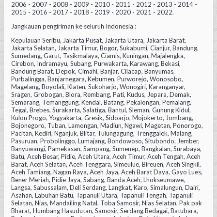
2006 - 2007 - 2008 - 2009 - 2010 - 2011 - 2012 - 2013 - 2014 -
2015 - 2016 - 2017 - 2018 - 2019 - 2020 - 2021 - 2022.
Jangkauan pengiriman ke seluruh Indonesia :
Kepulauan Seribu, Jakarta Pusat, Jakarta Utara, Jakarta Barat,
Jakarta Selatan, Jakarta Timur, Bogor, Sukabumi, Cianjur, Bandung,
Sumedang, Garut, Tasikmalaya, Ciamis, Kuningan, Majalengka,
Cirebon, Indramayu, Subang, Purwakarta, Karawang, Bekasi,
Bandung Barat, Depok, Cimahi, Banjar, Cilacap, Banyumas,
Purbalingga, Banjarnegara, Kebumen, Purworejo, Wonosobo,
Magelang, Boyolali, Klaten, Sukoharjo, Wonogiri, Karanganyar,
Sragen, Grobogan, Blora, Rembang, Pati, Kudus, Jepara, Demak,
Semarang, Temanggung, Kendal, Batang, Pekalongan, Pemalang,
Tegal, Brebes, Surakarta, Salatiga, Bantul, Sleman, Gunung Kidul,
Kulon Progo, Yogyakarta, Gresik, Sidoarjo, Mojokerto, Jombang,
Bojonegoro, Tuban, Lamongan, Madiun, Ngawi, Magetan, Ponorogo,
Pacitan, Kediri, Nganjuk, Blitar, Tulungagung, Trenggalek, Malang,
Pasuruan, Probolinggo, Lumajang, Bondowoso, Situbondo, Jember,
Banyuwangi, Pamekasan, Sampang, Sumenep, Bangkalan, Surabaya,
Batu, Aceh Besar, Pidie, Aceh Utara, Aceh Timur, Aceh Tengah, Aceh
Barat, Aceh Selatan, Aceh Tenggara, Simeulue, Bireuen, Aceh Singkil,
Aceh Tamiang, Nagan Raya, Aceh Jaya, Aceh Barat Daya, Gayo Lues,
Bener Meriah, Pidie Jaya, Sabang, Banda Aceh, Lhokseumawe,
Langsa, Sabussalam, Deli Serdang, Langkat, Karo, Simalungun, Dairi,
Asahan, Labuhan Batu, Tapanuli Utara, Tapanuli Tengah, Tapanuli
Selatan, Nias, Mandailing Natal, Toba Samosir, Nias Selatan, Pak pak
Bharat, Humbang Hasudutan, Samosir, Serdang Bedagai, Batubara,