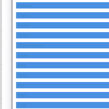
Daihatsu
Daimler
Datsun
Delivery
DFSK Dongfeng
Dodge
FAW
Ferrari
Fiat
Fiath
Ford