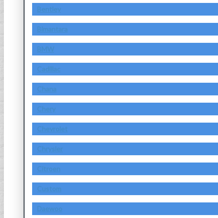
Bentley
Bimantara
BMW
Cadillac
Chana
Chery
Chevrolet
Chrysler
Citroen
Custom
Daewoo