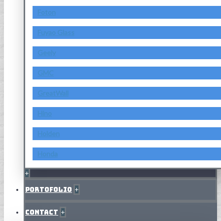
Foton
Fuyao Glass
Geely
GMC
GreatWall
Hino
Holden
Honda
+
Portofolio
+
Contact
+