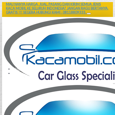
MAU NANYA HARGA, JUAL, PASANG DAN KIRIM SEMUA JENIS
KACA MOBIL KE SELURUH INDONESIA? JANGAN RAGU BERTANYA.
GRATIS !!! SEGERA HUBUNGI KAMI : 08118809333.
Home
Contact Us