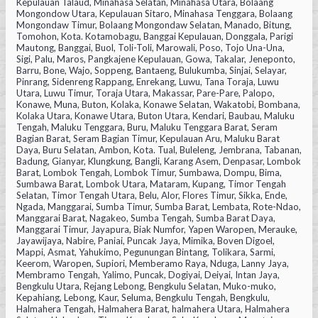
Kepulauan Talaud, Minahasa Selatan, Minahasa Utara, Bolaang
Mongondow Utara, Kepulauan Sitaro, Minahasa Tenggara, Bolaang
Mongondaw Timur, Bolaang Mongondaw Selatan, Manado, Bitung,
Tomohon, Kota. Kotamobagu, Banggai Kepulauan, Donggala, Parigi
Mautong, Banggai, Buol, Toli-Toli, Marowali, Poso, Tojo Una-Una,
Sigi, Palu, Maros, Pangkajene Kepulauan, Gowa, Takalar, Jeneponto,
Barru, Bone, Wajo, Soppeng, Bantaeng, Bulukumba, Sinjai, Selayar,
Pinrang, Sidenreng Rappang, Enrekang, Luwu, Tana Toraja, Luwu
Utara, Luwu Timur, Toraja Utara, Makassar, Pare-Pare, Palopo,
Konawe, Muna, Buton, Kolaka, Konawe Selatan, Wakatobi, Bombana,
Kolaka Utara, Konawe Utara, Buton Utara, Kendari, Baubau, Maluku
Tengah, Maluku Tenggara, Buru, Maluku Tenggara Barat, Seram
Bagian Barat, Seram Bagian Timur, Kepulauan Aru, Maluku Barat
Daya, Buru Selatan, Ambon, Kota. Tual, Buleleng, Jembrana, Tabanan,
Badung, Gianyar, Klungkung, Bangli, Karang Asem, Denpasar, Lombok
Barat, Lombok Tengah, Lombok Timur, Sumbawa, Dompu, Bima,
Sumbawa Barat, Lombok Utara, Mataram, Kupang, Timor Tengah
Selatan, Timor Tengah Utara, Belu, Alor, Flores Timur, Sikka, Ende,
Ngada, Manggarai, Sumba Timur, Sumba Barat, Lembata, Rote-Ndao,
Manggarai Barat, Nagakeo, Sumba Tengah, Sumba Barat Daya,
Manggarai Timur, Jayapura, Biak Numfor, Yapen Waropen, Merauke,
Jayawijaya, Nabire, Paniai, Puncak Jaya, Mimika, Boven Digoel,
Mappi, Asmat, Yahukimo, Pegunungan Bintang, Tolikara, Sarmi,
Keerom, Waropen, Supiori, Memberamo Raya, Nduga, Lanny Jaya,
Membramo Tengah, Yalimo, Puncak, Dogiyai, Deiyai, Intan Jaya,
Bengkulu Utara, Rejang Lebong, Bengkulu Selatan, Muko-muko,
Kepahiang, Lebong, Kaur, Seluma, Bengkulu Tengah, Bengkulu,
Halmahera Tengah, Halmahera Barat, halmahera Utara, Halmahera