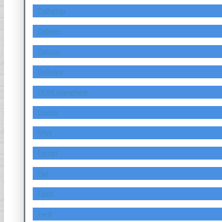
Daihatsu
Daimler
Datsun
Delivery
DFSK Dongfeng
Dodge
FAW
Ferrari
Fiat
Fiath
Ford