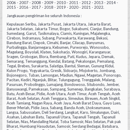
2006 - 2007 - 2008 - 2009 - 2010 - 2011 - 2012 - 2013 - 2014 -
2015 - 2016 - 2017 - 2018 - 2019 - 2020 - 2021 - 2022.
Jangkauan pengiriman ke seluruh Indonesia :
Kepulauan Seribu, Jakarta Pusat, Jakarta Utara, Jakarta Barat,
Jakarta Selatan, Jakarta Timur, Bogor, Sukabumi, Cianjur, Bandung,
Sumedang, Garut, Tasikmalaya, Ciamis, Kuningan, Majalengka,
Cirebon, Indramayu, Subang, Purwakarta, Karawang, Bekasi,
Bandung Barat, Depok, Cimahi, Banjar, Cilacap, Banyumas,
Purbalingga, Banjarnegara, Kebumen, Purworejo, Wonosobo,
Magelang, Boyolali, Klaten, Sukoharjo, Wonogiri, Karanganyar,
Sragen, Grobogan, Blora, Rembang, Pati, Kudus, Jepara, Demak,
Semarang, Temanggung, Kendal, Batang, Pekalongan, Pemalang,
Tegal, Brebes, Surakarta, Salatiga, Bantul, Sleman, Gunung Kidul,
Kulon Progo, Yogyakarta, Gresik, Sidoarjo, Mojokerto, Jombang,
Bojonegoro, Tuban, Lamongan, Madiun, Ngawi, Magetan, Ponorogo,
Pacitan, Kediri, Nganjuk, Blitar, Tulungagung, Trenggalek, Malang,
Pasuruan, Probolinggo, Lumajang, Bondowoso, Situbondo, Jember,
Banyuwangi, Pamekasan, Sampang, Sumenep, Bangkalan, Surabaya,
Batu, Aceh Besar, Pidie, Aceh Utara, Aceh Timur, Aceh Tengah, Aceh
Barat, Aceh Selatan, Aceh Tenggara, Simeulue, Bireuen, Aceh Singkil,
Aceh Tamiang, Nagan Raya, Aceh Jaya, Aceh Barat Daya, Gayo Lues,
Bener Meriah, Pidie Jaya, Sabang, Banda Aceh, Lhokseumawe,
Langsa, Sabussalam, Deli Serdang, Langkat, Karo, Simalungun, Dairi,
Asahan, Labuhan Batu, Tapanuli Utara, Tapanuli Tengah, Tapanuli
Selatan, Nias, Mandailing Natal, Toba Samosir, Nias Selatan, Pak pak
Bharat, Humbang Hasudutan, Samosir, Serdang Bedagai, Batubara,