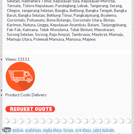
Selatan, Halmahera Timur, Kepulauan Sula, Kepulauan Morotai,
Ternate, Tidore Kepulauan, Pandeglang, Lebak, Tangerang, Serang,
Cilegon, tangerang Selatan, Bangka, Belitung, Bangka Tengah, Bangka
Barat, Bangka Selatan, Belitung Timur, Pangkalpinang, Boalemo,
Gorontalo, Pohuwato, Bone Bolango, Gorontalo Utara, Bintan,
Karimun, Natuna, Lingga, Kepulauan Anambas, Batam, Tanjungpinang,
Fak-Fak, Kaimana, Teluk Wondama, Teluk Bintuni, Manokwari,
Sorong Selatan, Sorong, Raja Ampat, Tambrauw, Maybrat, Mamuju,
Mamuju Utara, Polewali Mamasa, Mamasa, Majene.
Views: 13111
Product Code:
Delivery
REQUEST QUOTE
Tags:
ambal
,
asahimas
,
mulia glass
,
fuyao
,
xyg glass
,
saint gobain
,