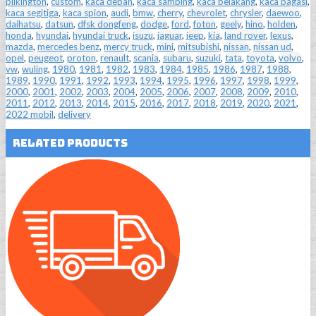
pilkington
,
custom
,
kaca depan
,
kaca samping
,
kaca belakang
,
kaca bagasi
,
kaca segitiga
,
kaca spion
,
audi
,
bmw
,
cherry
,
chevrolet
,
chrysler
,
daewoo
,
daihatsu
,
datsun
,
dfsk dongfeng
,
dodge
,
ford
,
foton
,
geely
,
hino
,
holden
,
honda
,
hyundai
,
hyundai truck
,
isuzu
,
jaguar
,
jeep
,
kia
,
land rover
,
lexus
,
mazda
,
mercedes benz
,
mercy truck
,
mini
,
mitsubishi
,
nissan
,
nissan ud
,
opel
,
peugeot
,
proton
,
renault
,
scania
,
subaru
,
suzuki
,
tata
,
toyota
,
volvo
,
vw
,
wuling
,
1980
,
1981
,
1982
,
1983
,
1984
,
1985
,
1986
,
1987
,
1988
,
1989
,
1990
,
1991
,
1992
,
1993
,
1994
,
1995
,
1996
,
1997
,
1998
,
1999
,
2000
,
2001
,
2002
,
2003
,
2004
,
2005
,
2006
,
2007
,
2008
,
2009
,
2010
,
2011
,
2012
,
2013
,
2014
,
2015
,
2016
,
2017
,
2018
,
2019
,
2020
,
2021
,
2022 mobil
,
delivery
Related Products