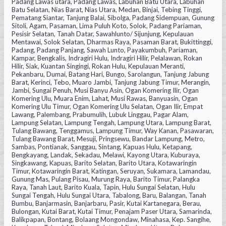
Padang Lawas utara, Padang Lawas, Labuhan Batu Utara, Labuhan
Batu Selatan, Nias Barat, Nias Utara, Medan, Binjai, Tebing Tinggi,
Pematang Siantar, Tanjung Balai, Sibolga, Padang Sidempuan, Gunung
Sitoli, Agam, Pasaman, Lima Puluh Koto, Solok, Padang Pariaman,
Pesisir Selatan, Tanah Datar, Sawahlunto/ Sijunjung, Kepulauan
Mentawai, Solok Selatan, Dharmas Raya, Pasaman Barat, Bukittinggi,
Padang, Padang Panjang, Sawah Lunto, Payakumbuh, Pariaman,
Kampar, Bengkalis, Indragiri Hulu, Indragiri Hilir, Pelalawan, Rokan
Hilir, Siak, Kuantan Singingi, Rokan Hulu, Kepulauan Meranti,
Pekanbaru, Dumai, Batang Hari, Bungo, Sarolangun, Tanjung Jabung
Barat, Kerinci, Tebo, Muaro Jambi, Tanjung Jabung Timur, Merangin,
Jambi, Sungai Penuh, Musi Banyu Asin, Ogan Komering Ilir, Ogan
Komering Ulu, Muara Enim, Lahat, Musi Rawas, Banyuasin, Ogan
Komering Ulu Timur, Ogan Komering Ulu Selatan, Ogan Ilir, Empat
Lawang, Palembang, Prabumulih, Lubuk Linggau, Pagar Alam,
Lampung Selatan, Lampung Tengah, Lampung Utara, Lampung Barat,
Tulang Bawang, Tenggamus, Lampung Timur, Way Kanan, Pasawaran,
Tulang Bawang Barat, Mesuji, Pringsewu, Bandar Lampung, Metro,
Sambas, Pontianak, Sanggau, Sintang, Kapuas Hulu, Ketapang,
Bengkayang, Landak, Sekadau, Melawi, Kayong Utara, Kuburaya,
Singkawang, Kapuas, Barito Selatan, Barito Utara, Kotawaringin
Timur, Kotawaringin Barat, Katingan, Seruyan, Sukamara, Lamandau,
Gunung Mas, Pulang Pisau, Murung Raya, Barito Timur, Palangka
Raya, Tanah Laut, Barito Kuala, Tapin, Hulu Sungai Selatan, Hulu
Sungai Tengah, Hulu Sungai Utara, Tabalong, Baru, Balangan, Tanah
Bumbu, Banjarmasin, Banjarbaru, Pasir, Kutai Kartanegara, Berau,
Bulongan, Kutai Barat, Kutai Timur, Penajam Paser Utara, Samarinda,
Balikpapan, Bontang, Bolaang Mongondaw, Minahasa, Kep. Sangihe,