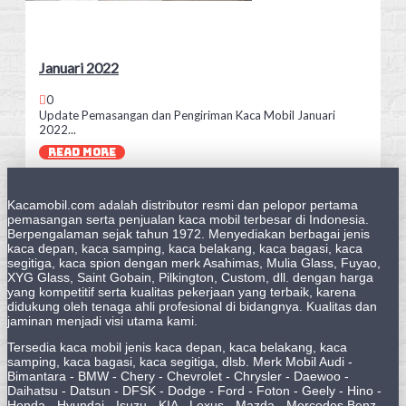
Januari 2022
0
Update Pemasangan dan Pengiriman Kaca Mobil Januari
2022...
READ MORE
Kacamobil.com adalah distributor resmi dan pelopor pertama
pemasangan serta penjualan kaca mobil terbesar di Indonesia.
Berpengalaman sejak tahun 1972. Menyediakan berbagai jenis
kaca depan, kaca samping, kaca belakang, kaca bagasi, kaca
segitiga, kaca spion dengan merk Asahimas, Mulia Glass, Fuyao,
XYG Glass, Saint Gobain, Pilkington, Custom, dll. dengan harga
yang kompetitif serta kualitas pekerjaan yang terbaik, karena
didukung oleh tenaga ahli profesional di bidangnya. Kualitas dan
jaminan menjadi visi utama kami.
Tersedia kaca mobil jenis kaca depan, kaca belakang, kaca
samping, kaca bagasi, kaca segitiga, dlsb. Merk Mobil Audi -
Bimantara - BMW - Chery - Chevrolet - Chrysler - Daewoo -
Daihatsu - Datsun - DFSK - Dodge - Ford - Foton - Geely - Hino -
Honda - Hyundai - Isuzu - KIA - Lexus - Mazda - Mercedes Benz -