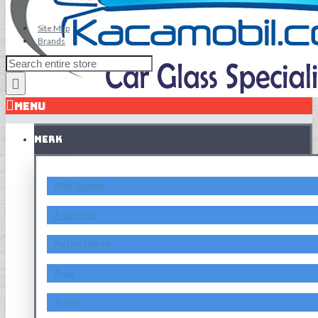
Site Map
Brands
MENU
MERK
Alfa Romeo
Asahimas
Aston Martin
Audi
Austin