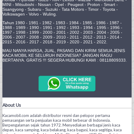
MINI - Mitsubishi - Nissan - Opel - Peugeot - Proton - Smart -
Ssangyong - Subaru - Suzuki - Tata Motors - Timor - Toyota -
Volkswagen - Volvo - Wuling.
Tahun 1980 - 1981 - 1982 - 1983 - 1984 - 1985 - 1986 - 1987 -
1988 - 1989 - 1990 - 1991 - 1992 - 1993 - 1994 - 1995 - 1996 -
1997 - 1998 - 1999 - 2000 - 2001 - 2002 - 2003 - 2004 - 2005 -
2006 - 2007 - 2008 - 2009 - 2010 - 2011 - 2012 - 2013 - 2014 -
2015 - 2016 - 2017 - 2018 - 2019 - 2020 - 2021 - 2022.
MAU NANYA HARGA, JUAL, PASANG DAN KIRIM SEMUA JENIS
KACA MOBIL KE SELURUH INDONESIA? JANGAN RAGU
BERTANYA. GRATIS !!! SEGERA HUBUNGI KAMI : 08118809333.
About Us
Kacamobil.com adalah distributor resmi dan pelopor pertama
pemasangan serta penjualan kaca mobil terbesar di Indonesia.
Berpengalaman sejak tahun 1972. Menyediakan berbagai jenis kaca
depan, kaca samping, kaca belakang, kaca bagasi, kaca segitiga, kaca