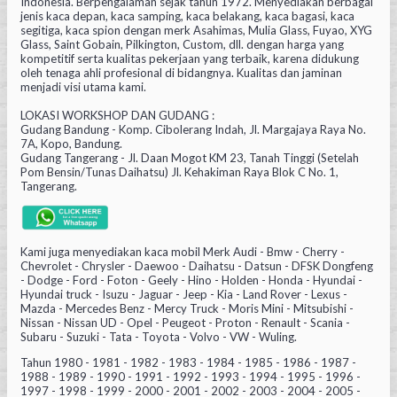
Indonesia. Berpengalaman sejak tahun 1972. Menyediakan berbagai
jenis kaca depan, kaca samping, kaca belakang, kaca bagasi, kaca
segitiga, kaca spion dengan merk Asahimas, Mulia Glass, Fuyao, XYG
Glass, Saint Gobain, Pilkington, Custom, dll. dengan harga yang
kompetitif serta kualitas pekerjaan yang terbaik, karena didukung
oleh tenaga ahli profesional di bidangnya. Kualitas dan jaminan
menjadi visi utama kami.
LOKASI WORKSHOP DAN GUDANG :
Gudang Bandung - Komp. Cibolerang Indah, Jl. Margajaya Raya No.
7A, Kopo, Bandung.
Gudang Tangerang - Jl. Daan Mogot KM 23, Tanah Tinggi (Setelah
Pom Bensin/Tunas Daihatsu) Jl. Kehakiman Raya Blok C No. 1,
Tangerang.
Kami juga menyediakan kaca mobil Merk Audi - Bmw - Cherry -
Chevrolet - Chrysler - Daewoo - Daihatsu - Datsun - DFSK Dongfeng
- Dodge - Ford - Foton - Geely - Hino - Holden - Honda - Hyundai -
Hyundai truck - Isuzu - Jaguar - Jeep - Kia - Land Rover - Lexus -
Mazda - Mercedes Benz - Mercy Truck - Moris Mini - Mitsubishi -
Nissan - Nissan UD - Opel - Peugeot - Proton - Renault - Scania -
Subaru - Suzuki - Tata - Toyota - Volvo - VW - Wuling.
Tahun 1980 - 1981 - 1982 - 1983 - 1984 - 1985 - 1986 - 1987 -
1988 - 1989 - 1990 - 1991 - 1992 - 1993 - 1994 - 1995 - 1996 -
1997 - 1998 - 1999 - 2000 - 2001 - 2002 - 2003 - 2004 - 2005 -