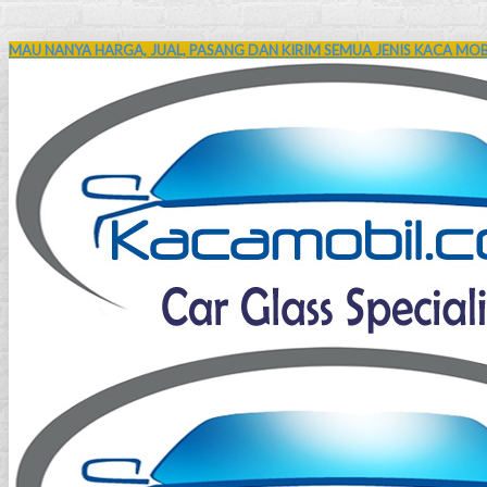
MAU NANYA HARGA, JUAL, PASANG DAN KIRIM SEMUA JENIS KACA MOBI