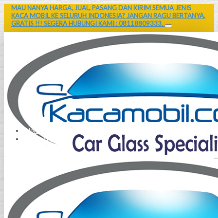
MAU NANYA HARGA, JUAL, PASANG DAN KIRIM SEMUA JENIS
KACA MOBIL KE SELURUH INDONESIA? JANGAN RAGU BERTANYA.
GRATIS !!! SEGERA HUBUNGI KAMI : 08118809333.
Home
Contact Us