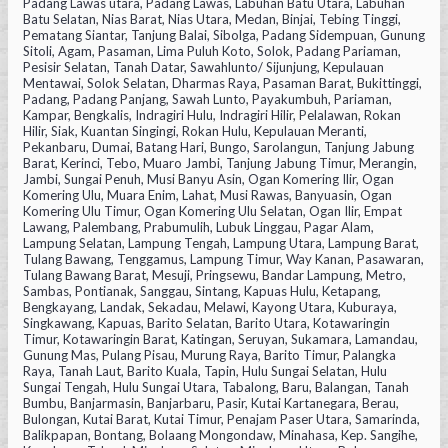
Padang Lawas utara, Padang Lawas, Labuhan Batu Utara, Labuhan
Batu Selatan, Nias Barat, Nias Utara, Medan, Binjai, Tebing Tinggi,
Pematang Siantar, Tanjung Balai, Sibolga, Padang Sidempuan, Gunung
Sitoli, Agam, Pasaman, Lima Puluh Koto, Solok, Padang Pariaman,
Pesisir Selatan, Tanah Datar, Sawahlunto/ Sijunjung, Kepulauan
Mentawai, Solok Selatan, Dharmas Raya, Pasaman Barat, Bukittinggi,
Padang, Padang Panjang, Sawah Lunto, Payakumbuh, Pariaman,
Kampar, Bengkalis, Indragiri Hulu, Indragiri Hilir, Pelalawan, Rokan
Hilir, Siak, Kuantan Singingi, Rokan Hulu, Kepulauan Meranti,
Pekanbaru, Dumai, Batang Hari, Bungo, Sarolangun, Tanjung Jabung
Barat, Kerinci, Tebo, Muaro Jambi, Tanjung Jabung Timur, Merangin,
Jambi, Sungai Penuh, Musi Banyu Asin, Ogan Komering Ilir, Ogan
Komering Ulu, Muara Enim, Lahat, Musi Rawas, Banyuasin, Ogan
Komering Ulu Timur, Ogan Komering Ulu Selatan, Ogan Ilir, Empat
Lawang, Palembang, Prabumulih, Lubuk Linggau, Pagar Alam,
Lampung Selatan, Lampung Tengah, Lampung Utara, Lampung Barat,
Tulang Bawang, Tenggamus, Lampung Timur, Way Kanan, Pasawaran,
Tulang Bawang Barat, Mesuji, Pringsewu, Bandar Lampung, Metro,
Sambas, Pontianak, Sanggau, Sintang, Kapuas Hulu, Ketapang,
Bengkayang, Landak, Sekadau, Melawi, Kayong Utara, Kuburaya,
Singkawang, Kapuas, Barito Selatan, Barito Utara, Kotawaringin
Timur, Kotawaringin Barat, Katingan, Seruyan, Sukamara, Lamandau,
Gunung Mas, Pulang Pisau, Murung Raya, Barito Timur, Palangka
Raya, Tanah Laut, Barito Kuala, Tapin, Hulu Sungai Selatan, Hulu
Sungai Tengah, Hulu Sungai Utara, Tabalong, Baru, Balangan, Tanah
Bumbu, Banjarmasin, Banjarbaru, Pasir, Kutai Kartanegara, Berau,
Bulongan, Kutai Barat, Kutai Timur, Penajam Paser Utara, Samarinda,
Balikpapan, Bontang, Bolaang Mongondaw, Minahasa, Kep. Sangihe,