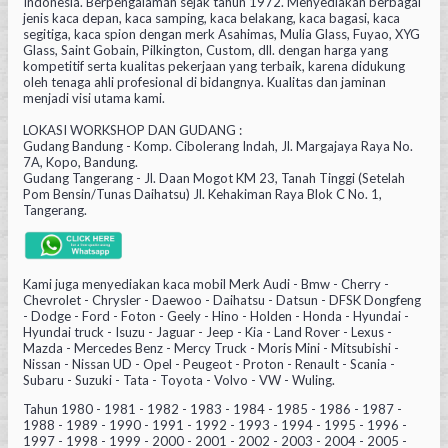
Indonesia. Berpengalaman sejak tahun 1972. Menyediakan berbagai
jenis kaca depan, kaca samping, kaca belakang, kaca bagasi, kaca
segitiga, kaca spion dengan merk Asahimas, Mulia Glass, Fuyao, XYG
Glass, Saint Gobain, Pilkington, Custom, dll. dengan harga yang
kompetitif serta kualitas pekerjaan yang terbaik, karena didukung
oleh tenaga ahli profesional di bidangnya. Kualitas dan jaminan
menjadi visi utama kami.
LOKASI WORKSHOP DAN GUDANG :
Gudang Bandung - Komp. Cibolerang Indah, Jl. Margajaya Raya No.
7A, Kopo, Bandung.
Gudang Tangerang - Jl. Daan Mogot KM 23, Tanah Tinggi (Setelah
Pom Bensin/Tunas Daihatsu) Jl. Kehakiman Raya Blok C No. 1,
Tangerang.
Kami juga menyediakan kaca mobil Merk Audi - Bmw - Cherry -
Chevrolet - Chrysler - Daewoo - Daihatsu - Datsun - DFSK Dongfeng
- Dodge - Ford - Foton - Geely - Hino - Holden - Honda - Hyundai -
Hyundai truck - Isuzu - Jaguar - Jeep - Kia - Land Rover - Lexus -
Mazda - Mercedes Benz - Mercy Truck - Moris Mini - Mitsubishi -
Nissan - Nissan UD - Opel - Peugeot - Proton - Renault - Scania -
Subaru - Suzuki - Tata - Toyota - Volvo - VW - Wuling.
Tahun 1980 - 1981 - 1982 - 1983 - 1984 - 1985 - 1986 - 1987 -
1988 - 1989 - 1990 - 1991 - 1992 - 1993 - 1994 - 1995 - 1996 -
1997 - 1998 - 1999 - 2000 - 2001 - 2002 - 2003 - 2004 - 2005 -