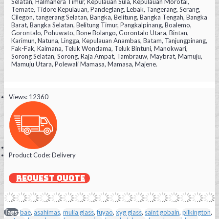
Selatan, Halmahera Timur, Kepulauan Sula, Kepulauan Morotai,
Ternate, Tidore Kepulauan, Pandeglang, Lebak, Tangerang, Serang,
Cilegon, tangerang Selatan, Bangka, Belitung, Bangka Tengah, Bangka
Barat, Bangka Selatan, Belitung Timur, Pangkalpinang, Boalemo,
Gorontalo, Pohuwato, Bone Bolango, Gorontalo Utara, Bintan,
Karimun, Natuna, Lingga, Kepulauan Anambas, Batam, Tanjungpinang,
Fak-Fak, Kaimana, Teluk Wondama, Teluk Bintuni, Manokwari,
Sorong Selatan, Sorong, Raja Ampat, Tambrauw, Maybrat, Mamuju,
Mamuju Utara, Polewali Mamasa, Mamasa, Majene.
Views: 12360
Product Code:
Delivery
REQUEST QUOTE
Tags:
bae
,
asahimas
,
mulia glass
,
fuyao
,
xyg glass
,
saint gobain
,
pilkington
,