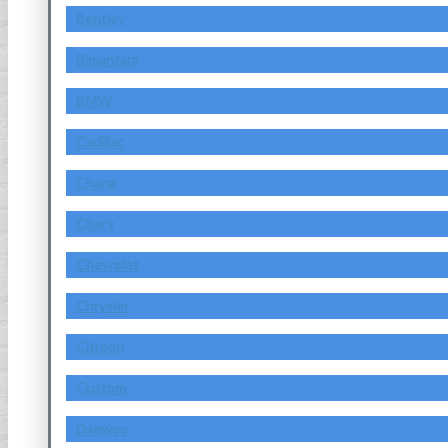
Bentley
Bimantara
BMW
Cadillac
Chana
Chery
Chevrolet
Chrysler
Citroen
Custom
Daewoo