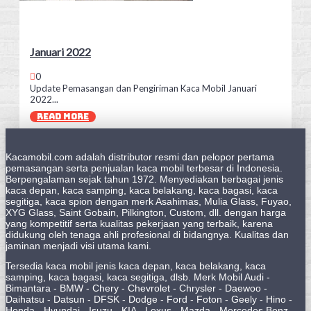
Januari 2022
0
Update Pemasangan dan Pengiriman Kaca Mobil Januari
2022...
READ MORE
Kacamobil.com adalah distributor resmi dan pelopor pertama
pemasangan serta penjualan kaca mobil terbesar di Indonesia.
Berpengalaman sejak tahun 1972. Menyediakan berbagai jenis
kaca depan, kaca samping, kaca belakang, kaca bagasi, kaca
segitiga, kaca spion dengan merk Asahimas, Mulia Glass, Fuyao,
XYG Glass, Saint Gobain, Pilkington, Custom, dll. dengan harga
yang kompetitif serta kualitas pekerjaan yang terbaik, karena
didukung oleh tenaga ahli profesional di bidangnya. Kualitas dan
jaminan menjadi visi utama kami.
Tersedia kaca mobil jenis kaca depan, kaca belakang, kaca
samping, kaca bagasi, kaca segitiga, dlsb. Merk Mobil Audi -
Bimantara - BMW - Chery - Chevrolet - Chrysler - Daewoo -
Daihatsu - Datsun - DFSK - Dodge - Ford - Foton - Geely - Hino -
Honda - Hyundai - Isuzu - KIA - Lexus - Mazda - Mercedes Benz -