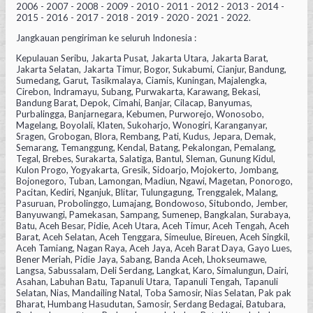
2006 - 2007 - 2008 - 2009 - 2010 - 2011 - 2012 - 2013 - 2014 -
2015 - 2016 - 2017 - 2018 - 2019 - 2020 - 2021 - 2022.
Jangkauan pengiriman ke seluruh Indonesia :
Kepulauan Seribu, Jakarta Pusat, Jakarta Utara, Jakarta Barat,
Jakarta Selatan, Jakarta Timur, Bogor, Sukabumi, Cianjur, Bandung,
Sumedang, Garut, Tasikmalaya, Ciamis, Kuningan, Majalengka,
Cirebon, Indramayu, Subang, Purwakarta, Karawang, Bekasi,
Bandung Barat, Depok, Cimahi, Banjar, Cilacap, Banyumas,
Purbalingga, Banjarnegara, Kebumen, Purworejo, Wonosobo,
Magelang, Boyolali, Klaten, Sukoharjo, Wonogiri, Karanganyar,
Sragen, Grobogan, Blora, Rembang, Pati, Kudus, Jepara, Demak,
Semarang, Temanggung, Kendal, Batang, Pekalongan, Pemalang,
Tegal, Brebes, Surakarta, Salatiga, Bantul, Sleman, Gunung Kidul,
Kulon Progo, Yogyakarta, Gresik, Sidoarjo, Mojokerto, Jombang,
Bojonegoro, Tuban, Lamongan, Madiun, Ngawi, Magetan, Ponorogo,
Pacitan, Kediri, Nganjuk, Blitar, Tulungagung, Trenggalek, Malang,
Pasuruan, Probolinggo, Lumajang, Bondowoso, Situbondo, Jember,
Banyuwangi, Pamekasan, Sampang, Sumenep, Bangkalan, Surabaya,
Batu, Aceh Besar, Pidie, Aceh Utara, Aceh Timur, Aceh Tengah, Aceh
Barat, Aceh Selatan, Aceh Tenggara, Simeulue, Bireuen, Aceh Singkil,
Aceh Tamiang, Nagan Raya, Aceh Jaya, Aceh Barat Daya, Gayo Lues,
Bener Meriah, Pidie Jaya, Sabang, Banda Aceh, Lhokseumawe,
Langsa, Sabussalam, Deli Serdang, Langkat, Karo, Simalungun, Dairi,
Asahan, Labuhan Batu, Tapanuli Utara, Tapanuli Tengah, Tapanuli
Selatan, Nias, Mandailing Natal, Toba Samosir, Nias Selatan, Pak pak
Bharat, Humbang Hasudutan, Samosir, Serdang Bedagai, Batubara,