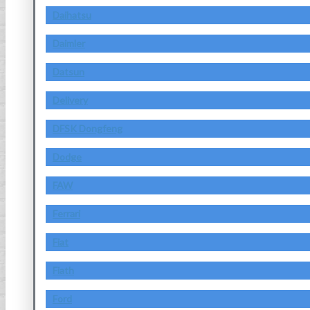
Daihatsu
Daimler
Datsun
Delivery
DFSK Dongfeng
Dodge
FAW
Ferrari
Fiat
Fiath
Ford