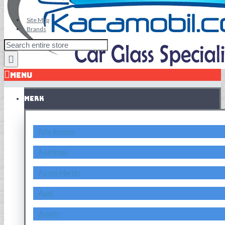
Site Map
Brands
MENU
MERK
Alfa Romeo
Asahimas
Aston Martin
Audi
Austin