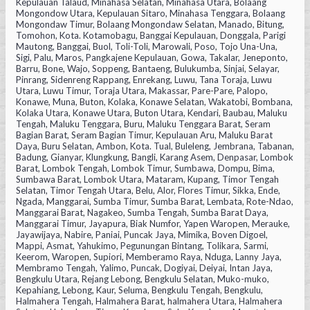
Kepulauan Talaud, Minahasa Selatan, Minahasa Utara, Bolaang
Mongondow Utara, Kepulauan Sitaro, Minahasa Tenggara, Bolaang
Mongondaw Timur, Bolaang Mongondaw Selatan, Manado, Bitung,
Tomohon, Kota. Kotamobagu, Banggai Kepulauan, Donggala, Parigi
Mautong, Banggai, Buol, Toli-Toli, Marowali, Poso, Tojo Una-Una,
Sigi, Palu, Maros, Pangkajene Kepulauan, Gowa, Takalar, Jeneponto,
Barru, Bone, Wajo, Soppeng, Bantaeng, Bulukumba, Sinjai, Selayar,
Pinrang, Sidenreng Rappang, Enrekang, Luwu, Tana Toraja, Luwu
Utara, Luwu Timur, Toraja Utara, Makassar, Pare-Pare, Palopo,
Konawe, Muna, Buton, Kolaka, Konawe Selatan, Wakatobi, Bombana,
Kolaka Utara, Konawe Utara, Buton Utara, Kendari, Baubau, Maluku
Tengah, Maluku Tenggara, Buru, Maluku Tenggara Barat, Seram
Bagian Barat, Seram Bagian Timur, Kepulauan Aru, Maluku Barat
Daya, Buru Selatan, Ambon, Kota. Tual, Buleleng, Jembrana, Tabanan,
Badung, Gianyar, Klungkung, Bangli, Karang Asem, Denpasar, Lombok
Barat, Lombok Tengah, Lombok Timur, Sumbawa, Dompu, Bima,
Sumbawa Barat, Lombok Utara, Mataram, Kupang, Timor Tengah
Selatan, Timor Tengah Utara, Belu, Alor, Flores Timur, Sikka, Ende,
Ngada, Manggarai, Sumba Timur, Sumba Barat, Lembata, Rote-Ndao,
Manggarai Barat, Nagakeo, Sumba Tengah, Sumba Barat Daya,
Manggarai Timur, Jayapura, Biak Numfor, Yapen Waropen, Merauke,
Jayawijaya, Nabire, Paniai, Puncak Jaya, Mimika, Boven Digoel,
Mappi, Asmat, Yahukimo, Pegunungan Bintang, Tolikara, Sarmi,
Keerom, Waropen, Supiori, Memberamo Raya, Nduga, Lanny Jaya,
Membramo Tengah, Yalimo, Puncak, Dogiyai, Deiyai, Intan Jaya,
Bengkulu Utara, Rejang Lebong, Bengkulu Selatan, Muko-muko,
Kepahiang, Lebong, Kaur, Seluma, Bengkulu Tengah, Bengkulu,
Halmahera Tengah, Halmahera Barat, halmahera Utara, Halmahera