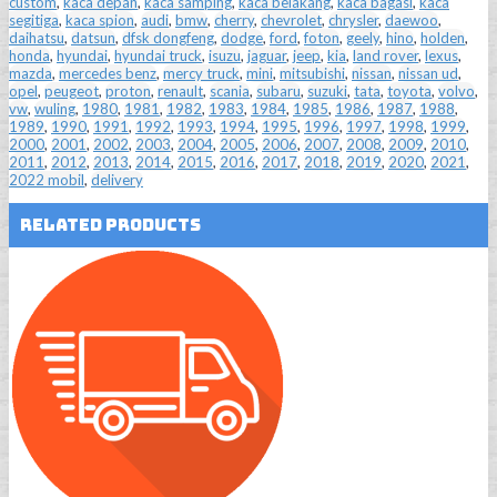
custom
,
kaca depan
,
kaca samping
,
kaca belakang
,
kaca bagasi
,
kaca
segitiga
,
kaca spion
,
audi
,
bmw
,
cherry
,
chevrolet
,
chrysler
,
daewoo
,
daihatsu
,
datsun
,
dfsk dongfeng
,
dodge
,
ford
,
foton
,
geely
,
hino
,
holden
,
honda
,
hyundai
,
hyundai truck
,
isuzu
,
jaguar
,
jeep
,
kia
,
land rover
,
lexus
,
mazda
,
mercedes benz
,
mercy truck
,
mini
,
mitsubishi
,
nissan
,
nissan ud
,
opel
,
peugeot
,
proton
,
renault
,
scania
,
subaru
,
suzuki
,
tata
,
toyota
,
volvo
,
vw
,
wuling
,
1980
,
1981
,
1982
,
1983
,
1984
,
1985
,
1986
,
1987
,
1988
,
1989
,
1990
,
1991
,
1992
,
1993
,
1994
,
1995
,
1996
,
1997
,
1998
,
1999
,
2000
,
2001
,
2002
,
2003
,
2004
,
2005
,
2006
,
2007
,
2008
,
2009
,
2010
,
2011
,
2012
,
2013
,
2014
,
2015
,
2016
,
2017
,
2018
,
2019
,
2020
,
2021
,
2022 mobil
,
delivery
Related Products