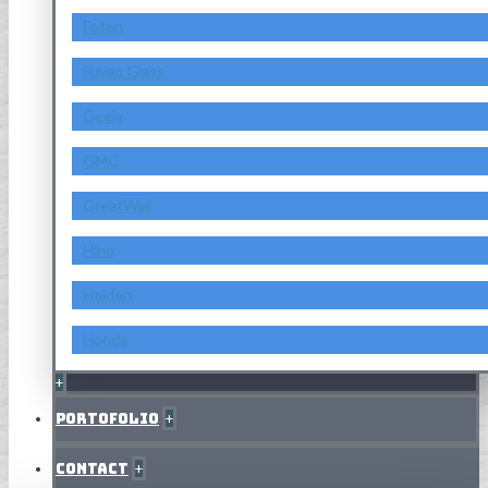
Foton
Fuyao Glass
Geely
GMC
GreatWall
Hino
Holden
Honda
+
Portofolio
+
Contact
+