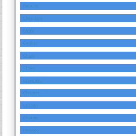
Bentley
Bimantara
BMW
Cadillac
Chana
Chery
Chevrolet
Chrysler
Citroen
Custom
Daewoo