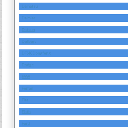
Daihatsu
Daimler
Datsun
Delivery
DFSK Dongfeng
Dodge
FAW
Ferrari
Fiat
Fiath
Ford