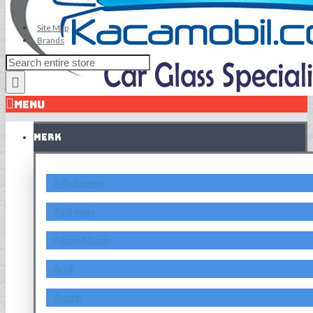
Site Map
Brands
MENU
MERK
Alfa Romeo
Asahimas
Aston Martin
Audi
Austin