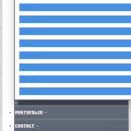
Foton
Fuyao Glass
Geely
GMC
GreatWall
Hino
Holden
Honda
+
Portofolio
+
Contact
+