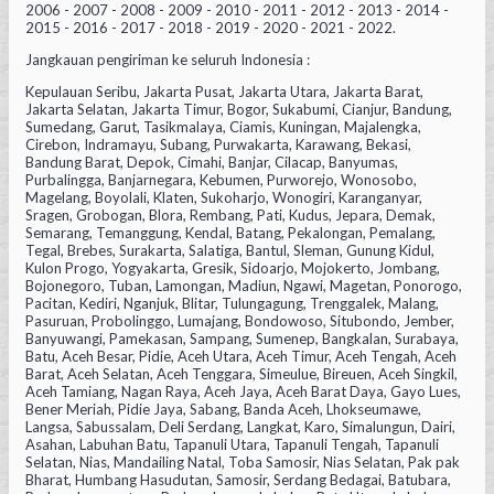
2006 - 2007 - 2008 - 2009 - 2010 - 2011 - 2012 - 2013 - 2014 -
2015 - 2016 - 2017 - 2018 - 2019 - 2020 - 2021 - 2022.
Jangkauan pengiriman ke seluruh Indonesia :
Kepulauan Seribu, Jakarta Pusat, Jakarta Utara, Jakarta Barat,
Jakarta Selatan, Jakarta Timur, Bogor, Sukabumi, Cianjur, Bandung,
Sumedang, Garut, Tasikmalaya, Ciamis, Kuningan, Majalengka,
Cirebon, Indramayu, Subang, Purwakarta, Karawang, Bekasi,
Bandung Barat, Depok, Cimahi, Banjar, Cilacap, Banyumas,
Purbalingga, Banjarnegara, Kebumen, Purworejo, Wonosobo,
Magelang, Boyolali, Klaten, Sukoharjo, Wonogiri, Karanganyar,
Sragen, Grobogan, Blora, Rembang, Pati, Kudus, Jepara, Demak,
Semarang, Temanggung, Kendal, Batang, Pekalongan, Pemalang,
Tegal, Brebes, Surakarta, Salatiga, Bantul, Sleman, Gunung Kidul,
Kulon Progo, Yogyakarta, Gresik, Sidoarjo, Mojokerto, Jombang,
Bojonegoro, Tuban, Lamongan, Madiun, Ngawi, Magetan, Ponorogo,
Pacitan, Kediri, Nganjuk, Blitar, Tulungagung, Trenggalek, Malang,
Pasuruan, Probolinggo, Lumajang, Bondowoso, Situbondo, Jember,
Banyuwangi, Pamekasan, Sampang, Sumenep, Bangkalan, Surabaya,
Batu, Aceh Besar, Pidie, Aceh Utara, Aceh Timur, Aceh Tengah, Aceh
Barat, Aceh Selatan, Aceh Tenggara, Simeulue, Bireuen, Aceh Singkil,
Aceh Tamiang, Nagan Raya, Aceh Jaya, Aceh Barat Daya, Gayo Lues,
Bener Meriah, Pidie Jaya, Sabang, Banda Aceh, Lhokseumawe,
Langsa, Sabussalam, Deli Serdang, Langkat, Karo, Simalungun, Dairi,
Asahan, Labuhan Batu, Tapanuli Utara, Tapanuli Tengah, Tapanuli
Selatan, Nias, Mandailing Natal, Toba Samosir, Nias Selatan, Pak pak
Bharat, Humbang Hasudutan, Samosir, Serdang Bedagai, Batubara,