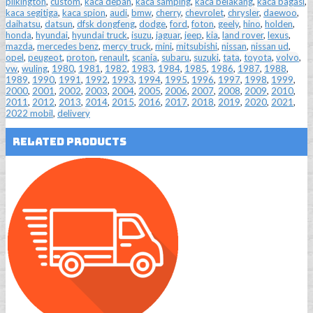
pilkington
,
custom
,
kaca depan
,
kaca samping
,
kaca belakang
,
kaca bagasi
,
kaca segitiga
,
kaca spion
,
audi
,
bmw
,
cherry
,
chevrolet
,
chrysler
,
daewoo
,
daihatsu
,
datsun
,
dfsk dongfeng
,
dodge
,
ford
,
foton
,
geely
,
hino
,
holden
,
honda
,
hyundai
,
hyundai truck
,
isuzu
,
jaguar
,
jeep
,
kia
,
land rover
,
lexus
,
mazda
,
mercedes benz
,
mercy truck
,
mini
,
mitsubishi
,
nissan
,
nissan ud
,
opel
,
peugeot
,
proton
,
renault
,
scania
,
subaru
,
suzuki
,
tata
,
toyota
,
volvo
,
vw
,
wuling
,
1980
,
1981
,
1982
,
1983
,
1984
,
1985
,
1986
,
1987
,
1988
,
1989
,
1990
,
1991
,
1992
,
1993
,
1994
,
1995
,
1996
,
1997
,
1998
,
1999
,
2000
,
2001
,
2002
,
2003
,
2004
,
2005
,
2006
,
2007
,
2008
,
2009
,
2010
,
2011
,
2012
,
2013
,
2014
,
2015
,
2016
,
2017
,
2018
,
2019
,
2020
,
2021
,
2022 mobil
,
delivery
Related Products