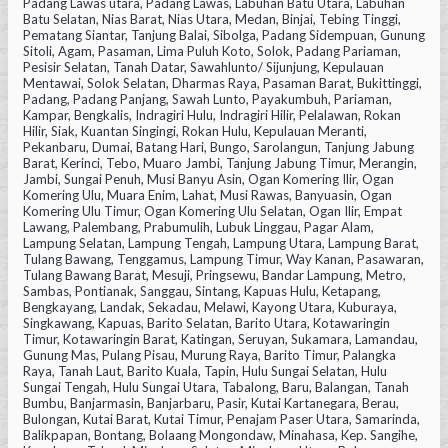
Padang Lawas utara, Padang Lawas, Labuhan Batu Utara, Labuhan
Batu Selatan, Nias Barat, Nias Utara, Medan, Binjai, Tebing Tinggi,
Pematang Siantar, Tanjung Balai, Sibolga, Padang Sidempuan, Gunung
Sitoli, Agam, Pasaman, Lima Puluh Koto, Solok, Padang Pariaman,
Pesisir Selatan, Tanah Datar, Sawahlunto/ Sijunjung, Kepulauan
Mentawai, Solok Selatan, Dharmas Raya, Pasaman Barat, Bukittinggi,
Padang, Padang Panjang, Sawah Lunto, Payakumbuh, Pariaman,
Kampar, Bengkalis, Indragiri Hulu, Indragiri Hilir, Pelalawan, Rokan
Hilir, Siak, Kuantan Singingi, Rokan Hulu, Kepulauan Meranti,
Pekanbaru, Dumai, Batang Hari, Bungo, Sarolangun, Tanjung Jabung
Barat, Kerinci, Tebo, Muaro Jambi, Tanjung Jabung Timur, Merangin,
Jambi, Sungai Penuh, Musi Banyu Asin, Ogan Komering Ilir, Ogan
Komering Ulu, Muara Enim, Lahat, Musi Rawas, Banyuasin, Ogan
Komering Ulu Timur, Ogan Komering Ulu Selatan, Ogan Ilir, Empat
Lawang, Palembang, Prabumulih, Lubuk Linggau, Pagar Alam,
Lampung Selatan, Lampung Tengah, Lampung Utara, Lampung Barat,
Tulang Bawang, Tenggamus, Lampung Timur, Way Kanan, Pasawaran,
Tulang Bawang Barat, Mesuji, Pringsewu, Bandar Lampung, Metro,
Sambas, Pontianak, Sanggau, Sintang, Kapuas Hulu, Ketapang,
Bengkayang, Landak, Sekadau, Melawi, Kayong Utara, Kuburaya,
Singkawang, Kapuas, Barito Selatan, Barito Utara, Kotawaringin
Timur, Kotawaringin Barat, Katingan, Seruyan, Sukamara, Lamandau,
Gunung Mas, Pulang Pisau, Murung Raya, Barito Timur, Palangka
Raya, Tanah Laut, Barito Kuala, Tapin, Hulu Sungai Selatan, Hulu
Sungai Tengah, Hulu Sungai Utara, Tabalong, Baru, Balangan, Tanah
Bumbu, Banjarmasin, Banjarbaru, Pasir, Kutai Kartanegara, Berau,
Bulongan, Kutai Barat, Kutai Timur, Penajam Paser Utara, Samarinda,
Balikpapan, Bontang, Bolaang Mongondaw, Minahasa, Kep. Sangihe,