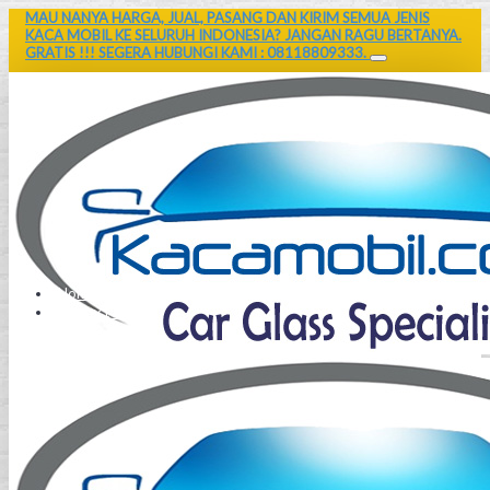
MAU NANYA HARGA, JUAL, PASANG DAN KIRIM SEMUA JENIS
KACA MOBIL KE SELURUH INDONESIA? JANGAN RAGU BERTANYA.
GRATIS !!! SEGERA HUBUNGI KAMI : 08118809333.
Home
Contact Us