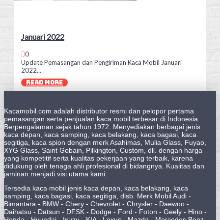
Januari 2022
0
Update Pemasangan dan Pengiriman Kaca Mobil Januari
2022...
READ MORE
Kacamobil.com adalah distributor resmi dan pelopor pertama
pemasangan serta penjualan kaca mobil terbesar di Indonesia.
Berpengalaman sejak tahun 1972. Menyediakan berbagai jenis
kaca depan, kaca samping, kaca belakang, kaca bagasi, kaca
segitiga, kaca spion dengan merk Asahimas, Mulia Glass, Fuyao,
XYG Glass, Saint Gobain, Pilkington, Custom, dll. dengan harga
yang kompetitif serta kualitas pekerjaan yang terbaik, karena
didukung oleh tenaga ahli profesional di bidangnya. Kualitas dan
jaminan menjadi visi utama kami.
Tersedia kaca mobil jenis kaca depan, kaca belakang, kaca
samping, kaca bagasi, kaca segitiga, dlsb. Merk Mobil Audi -
Bimantara - BMW - Chery - Chevrolet - Chrysler - Daewoo -
Daihatsu - Datsun - DFSK - Dodge - Ford - Foton - Geely - Hino -
Honda - Hyundai - Isuzu - KIA - Lexus - Mazda - Mercedes Benz -