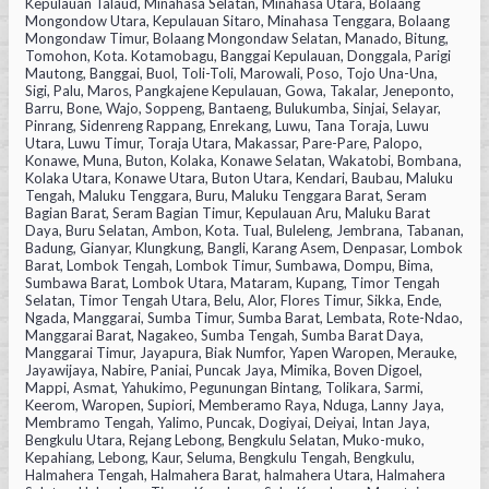
Kepulauan Talaud, Minahasa Selatan, Minahasa Utara, Bolaang
Mongondow Utara, Kepulauan Sitaro, Minahasa Tenggara, Bolaang
Mongondaw Timur, Bolaang Mongondaw Selatan, Manado, Bitung,
Tomohon, Kota. Kotamobagu, Banggai Kepulauan, Donggala, Parigi
Mautong, Banggai, Buol, Toli-Toli, Marowali, Poso, Tojo Una-Una,
Sigi, Palu, Maros, Pangkajene Kepulauan, Gowa, Takalar, Jeneponto,
Barru, Bone, Wajo, Soppeng, Bantaeng, Bulukumba, Sinjai, Selayar,
Pinrang, Sidenreng Rappang, Enrekang, Luwu, Tana Toraja, Luwu
Utara, Luwu Timur, Toraja Utara, Makassar, Pare-Pare, Palopo,
Konawe, Muna, Buton, Kolaka, Konawe Selatan, Wakatobi, Bombana,
Kolaka Utara, Konawe Utara, Buton Utara, Kendari, Baubau, Maluku
Tengah, Maluku Tenggara, Buru, Maluku Tenggara Barat, Seram
Bagian Barat, Seram Bagian Timur, Kepulauan Aru, Maluku Barat
Daya, Buru Selatan, Ambon, Kota. Tual, Buleleng, Jembrana, Tabanan,
Badung, Gianyar, Klungkung, Bangli, Karang Asem, Denpasar, Lombok
Barat, Lombok Tengah, Lombok Timur, Sumbawa, Dompu, Bima,
Sumbawa Barat, Lombok Utara, Mataram, Kupang, Timor Tengah
Selatan, Timor Tengah Utara, Belu, Alor, Flores Timur, Sikka, Ende,
Ngada, Manggarai, Sumba Timur, Sumba Barat, Lembata, Rote-Ndao,
Manggarai Barat, Nagakeo, Sumba Tengah, Sumba Barat Daya,
Manggarai Timur, Jayapura, Biak Numfor, Yapen Waropen, Merauke,
Jayawijaya, Nabire, Paniai, Puncak Jaya, Mimika, Boven Digoel,
Mappi, Asmat, Yahukimo, Pegunungan Bintang, Tolikara, Sarmi,
Keerom, Waropen, Supiori, Memberamo Raya, Nduga, Lanny Jaya,
Membramo Tengah, Yalimo, Puncak, Dogiyai, Deiyai, Intan Jaya,
Bengkulu Utara, Rejang Lebong, Bengkulu Selatan, Muko-muko,
Kepahiang, Lebong, Kaur, Seluma, Bengkulu Tengah, Bengkulu,
Halmahera Tengah, Halmahera Barat, halmahera Utara, Halmahera