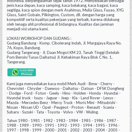
Indonesia. Berpengalaman sejak tahun 1972. Menyediakan berbagai
jenis kaca depan, kaca samping, kaca belakang, kaca bagasi, kaca
segitiga, kaca spion dengan merk Asahimas, Mulia Glass, Fuyao, XYG
Glass, Saint Gobain, Pilkington, Custom, dll. dengan harga yang
kompetitif serta kualitas pekerjaan yang terbaik, karena didukung
oleh tenaga ahli profesional di bidangnya. Kualitas dan jaminan
menjadi visi utama kami.
LOKASI WORKSHOP DAN GUDANG :
Gudang Bandung - Komp. Cibolerang Indah, Jl. Margajaya Raya No.
7A, Kopo, Bandung.
Gudang Tangerang - Jl. Daan Mogot KM 23, Tanah Tinggi (Setelah
Pom Bensin/Tunas Daihatsu) Jl. Kehakiman Raya Blok C No. 1,
Tangerang.
Kami juga menyediakan kaca mobil Merk Audi - Bmw - Cherry -
Chevrolet - Chrysler - Daewoo - Daihatsu - Datsun - DFSK Dongfeng
- Dodge - Ford - Foton - Geely - Hino - Holden - Honda - Hyundai -
Hyundai truck - Isuzu - Jaguar - Jeep - Kia - Land Rover - Lexus -
Mazda - Mercedes Benz - Mercy Truck - Moris Mini - Mitsubishi -
Nissan - Nissan UD - Opel - Peugeot - Proton - Renault - Scania -
Subaru - Suzuki - Tata - Toyota - Volvo - VW - Wuling.
Tahun 1980 - 1981 - 1982 - 1983 - 1984 - 1985 - 1986 - 1987 -
1988 - 1989 - 1990 - 1991 - 1992 - 1993 - 1994 - 1995 - 1996 -
1997 - 1998 - 1999 - 2000 - 2001 - 2002 - 2003 - 2004 - 2005 -