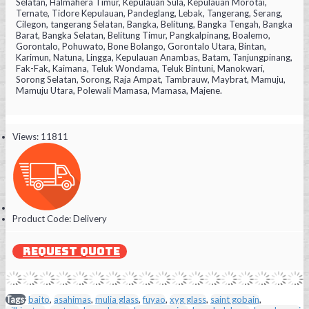
Selatan, Halmahera Timur, Kepulauan Sula, Kepulauan Morotai,
Ternate, Tidore Kepulauan, Pandeglang, Lebak, Tangerang, Serang,
Cilegon, tangerang Selatan, Bangka, Belitung, Bangka Tengah, Bangka
Barat, Bangka Selatan, Belitung Timur, Pangkalpinang, Boalemo,
Gorontalo, Pohuwato, Bone Bolango, Gorontalo Utara, Bintan,
Karimun, Natuna, Lingga, Kepulauan Anambas, Batam, Tanjungpinang,
Fak-Fak, Kaimana, Teluk Wondama, Teluk Bintuni, Manokwari,
Sorong Selatan, Sorong, Raja Ampat, Tambrauw, Maybrat, Mamuju,
Mamuju Utara, Polewali Mamasa, Mamasa, Majene.
Views: 11811
Product Code:
Delivery
REQUEST QUOTE
Tags:
baito
,
asahimas
,
mulia glass
,
fuyao
,
xyg glass
,
saint gobain
,