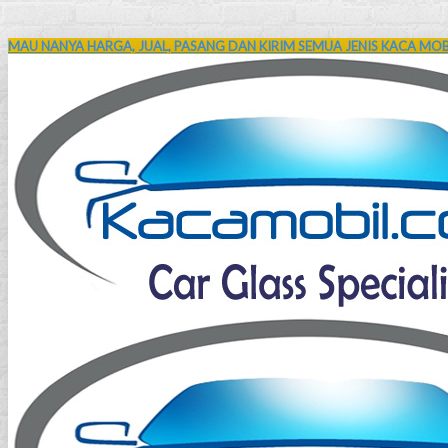
MAU NANYA HARGA, JUAL, PASANG DAN KIRIM SEMUA JENIS KACA MOBI