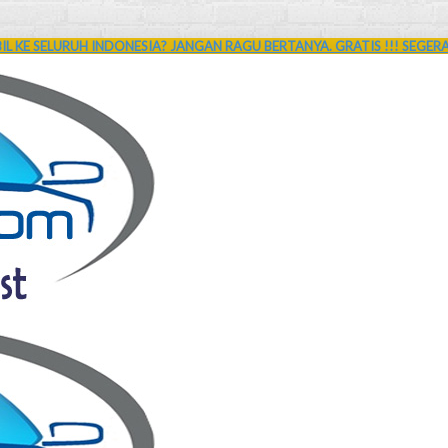
L KE SELURUH INDONESIA? JANGAN RAGU BERTANYA. GRATIS !!! SEGER