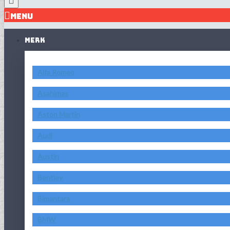
MENU
MERK
Alfa Romeo
Asahimas
Aston Martin
Audi
Austin
Bentley
Bimantara
BMW