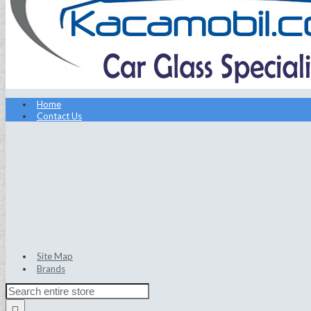
Home
Contact Us
Site Map
Brands