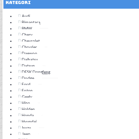
Kategori
Audi
Bimantara
BMW
Chery
Chevrolet
Chrysler
Daewoo
Daihatsu
Datsun
DFSK Dongfeng
Dodge
Ford
Foton
Geely
Hino
Holden
Honda
Hyundai
Isuzu
Jeep