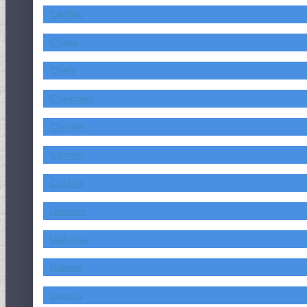
Cadillac
Chana
Chery
Chevrolet
Chrysler
Citroen
Custom
Daewoo
Daihatsu
Daimler
Datsun