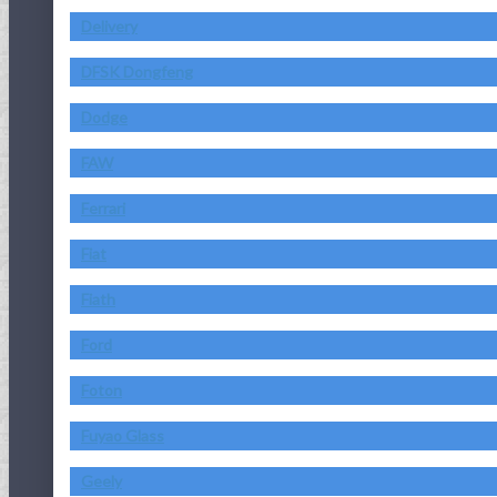
Delivery
DFSK Dongfeng
Dodge
FAW
Ferrari
Fiat
Fiath
Ford
Foton
Fuyao Glass
Geely