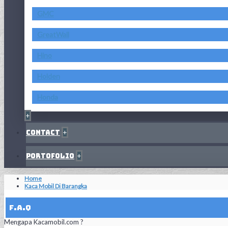
GMC
GreatWall
Hino
Holden
Honda
+
Contact
+
Portofolio
+
Home
Kaca Mobil Di Barangka
F.A.Q
Mengapa Kacamobil.com ?