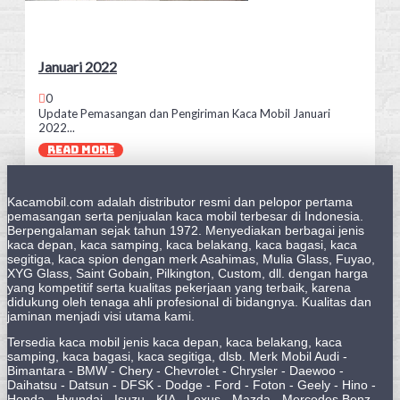
Januari 2022
0
Update Pemasangan dan Pengiriman Kaca Mobil Januari
2022...
READ MORE
Kacamobil.com adalah distributor resmi dan pelopor pertama
pemasangan serta penjualan kaca mobil terbesar di Indonesia.
Berpengalaman sejak tahun 1972. Menyediakan berbagai jenis
kaca depan, kaca samping, kaca belakang, kaca bagasi, kaca
segitiga, kaca spion dengan merk Asahimas, Mulia Glass, Fuyao,
XYG Glass, Saint Gobain, Pilkington, Custom, dll. dengan harga
yang kompetitif serta kualitas pekerjaan yang terbaik, karena
didukung oleh tenaga ahli profesional di bidangnya. Kualitas dan
jaminan menjadi visi utama kami.
Tersedia kaca mobil jenis kaca depan, kaca belakang, kaca
samping, kaca bagasi, kaca segitiga, dlsb. Merk Mobil Audi -
Bimantara - BMW - Chery - Chevrolet - Chrysler - Daewoo -
Daihatsu - Datsun - DFSK - Dodge - Ford - Foton - Geely - Hino -
Honda - Hyundai - Isuzu - KIA - Lexus - Mazda - Mercedes Benz -