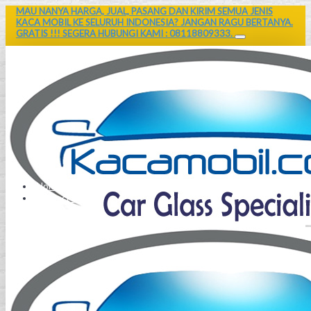
MAU NANYA HARGA, JUAL, PASANG DAN KIRIM SEMUA JENIS
KACA MOBIL KE SELURUH INDONESIA? JANGAN RAGU BERTANYA.
GRATIS !!! SEGERA HUBUNGI KAMI : 08118809333.
Home
Contact Us