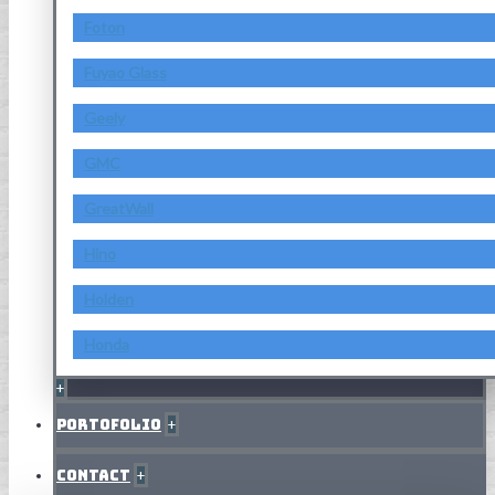
Foton
Fuyao Glass
Geely
GMC
GreatWall
Hino
Holden
Honda
+
Portofolio
+
Contact
+