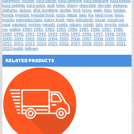
pilkington
,
custom
,
kaca depan
,
kaca samping
,
kaca belakang
,
kaca bagasi
,
kaca segitiga
,
kaca spion
,
audi
,
bmw
,
cherry
,
chevrolet
,
chrysler
,
daewoo
,
daihatsu
,
datsun
,
dfsk dongfeng
,
dodge
,
ford
,
foton
,
geely
,
hino
,
holden
,
honda
,
hyundai
,
hyundai truck
,
isuzu
,
jaguar
,
jeep
,
kia
,
land rover
,
lexus
,
mazda
,
mercedes benz
,
mercy truck
,
mini
,
mitsubishi
,
nissan
,
nissan ud
,
opel
,
peugeot
,
proton
,
renault
,
scania
,
subaru
,
suzuki
,
tata
,
toyota
,
volvo
,
vw
,
wuling
,
1980
,
1981
,
1982
,
1983
,
1984
,
1985
,
1986
,
1987
,
1988
,
1989
,
1990
,
1991
,
1992
,
1993
,
1994
,
1995
,
1996
,
1997
,
1998
,
1999
,
2000
,
2001
,
2002
,
2003
,
2004
,
2005
,
2006
,
2007
,
2008
,
2009
,
2010
,
2011
,
2012
,
2013
,
2014
,
2015
,
2016
,
2017
,
2018
,
2019
,
2020
,
2021
,
2022 mobil
,
delivery
Related Products