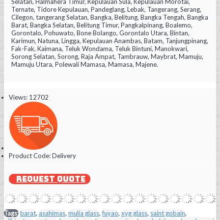
Selatan, Halmahera Timur, Kepulauan Sula, Kepulauan Morotai,
Ternate, Tidore Kepulauan, Pandeglang, Lebak, Tangerang, Serang,
Cilegon, tangerang Selatan, Bangka, Belitung, Bangka Tengah, Bangka
Barat, Bangka Selatan, Belitung Timur, Pangkalpinang, Boalemo,
Gorontalo, Pohuwato, Bone Bolango, Gorontalo Utara, Bintan,
Karimun, Natuna, Lingga, Kepulauan Anambas, Batam, Tanjungpinang,
Fak-Fak, Kaimana, Teluk Wondama, Teluk Bintuni, Manokwari,
Sorong Selatan, Sorong, Raja Ampat, Tambrauw, Maybrat, Mamuju,
Mamuju Utara, Polewali Mamasa, Mamasa, Majene.
Views: 12702
Product Code:
Delivery
REQUEST QUOTE
Tags:
barat
,
asahimas
,
mulia glass
,
fuyao
,
xyg glass
,
saint gobain
,