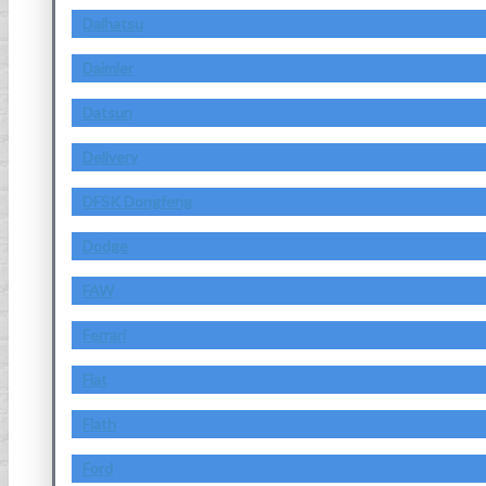
Daihatsu
Daimler
Datsun
Delivery
DFSK Dongfeng
Dodge
FAW
Ferrari
Fiat
Fiath
Ford