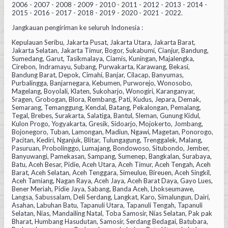
2006 - 2007 - 2008 - 2009 - 2010 - 2011 - 2012 - 2013 - 2014 -
2015 - 2016 - 2017 - 2018 - 2019 - 2020 - 2021 - 2022.
Jangkauan pengiriman ke seluruh Indonesia :
Kepulauan Seribu, Jakarta Pusat, Jakarta Utara, Jakarta Barat,
Jakarta Selatan, Jakarta Timur, Bogor, Sukabumi, Cianjur, Bandung,
Sumedang, Garut, Tasikmalaya, Ciamis, Kuningan, Majalengka,
Cirebon, Indramayu, Subang, Purwakarta, Karawang, Bekasi,
Bandung Barat, Depok, Cimahi, Banjar, Cilacap, Banyumas,
Purbalingga, Banjarnegara, Kebumen, Purworejo, Wonosobo,
Magelang, Boyolali, Klaten, Sukoharjo, Wonogiri, Karanganyar,
Sragen, Grobogan, Blora, Rembang, Pati, Kudus, Jepara, Demak,
Semarang, Temanggung, Kendal, Batang, Pekalongan, Pemalang,
Tegal, Brebes, Surakarta, Salatiga, Bantul, Sleman, Gunung Kidul,
Kulon Progo, Yogyakarta, Gresik, Sidoarjo, Mojokerto, Jombang,
Bojonegoro, Tuban, Lamongan, Madiun, Ngawi, Magetan, Ponorogo,
Pacitan, Kediri, Nganjuk, Blitar, Tulungagung, Trenggalek, Malang,
Pasuruan, Probolinggo, Lumajang, Bondowoso, Situbondo, Jember,
Banyuwangi, Pamekasan, Sampang, Sumenep, Bangkalan, Surabaya,
Batu, Aceh Besar, Pidie, Aceh Utara, Aceh Timur, Aceh Tengah, Aceh
Barat, Aceh Selatan, Aceh Tenggara, Simeulue, Bireuen, Aceh Singkil,
Aceh Tamiang, Nagan Raya, Aceh Jaya, Aceh Barat Daya, Gayo Lues,
Bener Meriah, Pidie Jaya, Sabang, Banda Aceh, Lhokseumawe,
Langsa, Sabussalam, Deli Serdang, Langkat, Karo, Simalungun, Dairi,
Asahan, Labuhan Batu, Tapanuli Utara, Tapanuli Tengah, Tapanuli
Selatan, Nias, Mandailing Natal, Toba Samosir, Nias Selatan, Pak pak
Bharat, Humbang Hasudutan, Samosir, Serdang Bedagai, Batubara,