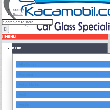
Site Map
Brands
MENU
MERK
Alfa Romeo
Asahimas
Aston Martin
Audi
Austin