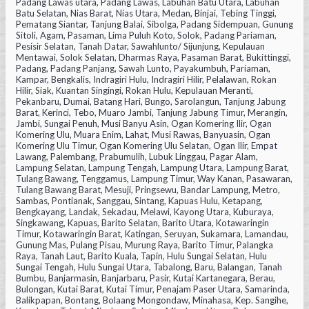
Padang Lawas utara, Padang Lawas, Labuhan Batu Utara, Labuhan
Batu Selatan, Nias Barat, Nias Utara, Medan, Binjai, Tebing Tinggi,
Pematang Siantar, Tanjung Balai, Sibolga, Padang Sidempuan, Gunung
Sitoli, Agam, Pasaman, Lima Puluh Koto, Solok, Padang Pariaman,
Pesisir Selatan, Tanah Datar, Sawahlunto/ Sijunjung, Kepulauan
Mentawai, Solok Selatan, Dharmas Raya, Pasaman Barat, Bukittinggi,
Padang, Padang Panjang, Sawah Lunto, Payakumbuh, Pariaman,
Kampar, Bengkalis, Indragiri Hulu, Indragiri Hilir, Pelalawan, Rokan
Hilir, Siak, Kuantan Singingi, Rokan Hulu, Kepulauan Meranti,
Pekanbaru, Dumai, Batang Hari, Bungo, Sarolangun, Tanjung Jabung
Barat, Kerinci, Tebo, Muaro Jambi, Tanjung Jabung Timur, Merangin,
Jambi, Sungai Penuh, Musi Banyu Asin, Ogan Komering Ilir, Ogan
Komering Ulu, Muara Enim, Lahat, Musi Rawas, Banyuasin, Ogan
Komering Ulu Timur, Ogan Komering Ulu Selatan, Ogan Ilir, Empat
Lawang, Palembang, Prabumulih, Lubuk Linggau, Pagar Alam,
Lampung Selatan, Lampung Tengah, Lampung Utara, Lampung Barat,
Tulang Bawang, Tenggamus, Lampung Timur, Way Kanan, Pasawaran,
Tulang Bawang Barat, Mesuji, Pringsewu, Bandar Lampung, Metro,
Sambas, Pontianak, Sanggau, Sintang, Kapuas Hulu, Ketapang,
Bengkayang, Landak, Sekadau, Melawi, Kayong Utara, Kuburaya,
Singkawang, Kapuas, Barito Selatan, Barito Utara, Kotawaringin
Timur, Kotawaringin Barat, Katingan, Seruyan, Sukamara, Lamandau,
Gunung Mas, Pulang Pisau, Murung Raya, Barito Timur, Palangka
Raya, Tanah Laut, Barito Kuala, Tapin, Hulu Sungai Selatan, Hulu
Sungai Tengah, Hulu Sungai Utara, Tabalong, Baru, Balangan, Tanah
Bumbu, Banjarmasin, Banjarbaru, Pasir, Kutai Kartanegara, Berau,
Bulongan, Kutai Barat, Kutai Timur, Penajam Paser Utara, Samarinda,
Balikpapan, Bontang, Bolaang Mongondaw, Minahasa, Kep. Sangihe,