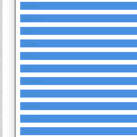
Bentley
Bimantara
BMW
Cadillac
Chana
Chery
Chevrolet
Chrysler
Citroen
Custom
Daewoo