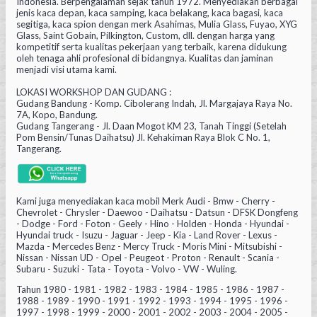
Indonesia. Berpengalaman sejak tahun 1972. Menyediakan berbagai
jenis kaca depan, kaca samping, kaca belakang, kaca bagasi, kaca
segitiga, kaca spion dengan merk Asahimas, Mulia Glass, Fuyao, XYG
Glass, Saint Gobain, Pilkington, Custom, dll. dengan harga yang
kompetitif serta kualitas pekerjaan yang terbaik, karena didukung
oleh tenaga ahli profesional di bidangnya. Kualitas dan jaminan
menjadi visi utama kami.
LOKASI WORKSHOP DAN GUDANG :
Gudang Bandung - Komp. Cibolerang Indah, Jl. Margajaya Raya No.
7A, Kopo, Bandung.
Gudang Tangerang - Jl. Daan Mogot KM 23, Tanah Tinggi (Setelah
Pom Bensin/Tunas Daihatsu) Jl. Kehakiman Raya Blok C No. 1,
Tangerang.
Kami juga menyediakan kaca mobil Merk Audi - Bmw - Cherry -
Chevrolet - Chrysler - Daewoo - Daihatsu - Datsun - DFSK Dongfeng
- Dodge - Ford - Foton - Geely - Hino - Holden - Honda - Hyundai -
Hyundai truck - Isuzu - Jaguar - Jeep - Kia - Land Rover - Lexus -
Mazda - Mercedes Benz - Mercy Truck - Moris Mini - Mitsubishi -
Nissan - Nissan UD - Opel - Peugeot - Proton - Renault - Scania -
Subaru - Suzuki - Tata - Toyota - Volvo - VW - Wuling.
Tahun 1980 - 1981 - 1982 - 1983 - 1984 - 1985 - 1986 - 1987 -
1988 - 1989 - 1990 - 1991 - 1992 - 1993 - 1994 - 1995 - 1996 -
1997 - 1998 - 1999 - 2000 - 2001 - 2002 - 2003 - 2004 - 2005 -