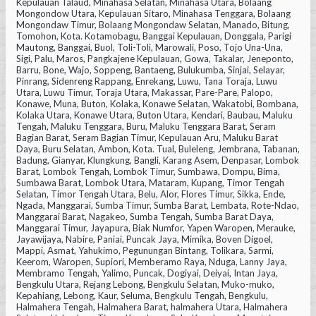
Kepulauan Talaud, Minahasa Selatan, Minahasa Utara, Bolaang
Mongondow Utara, Kepulauan Sitaro, Minahasa Tenggara, Bolaang
Mongondaw Timur, Bolaang Mongondaw Selatan, Manado, Bitung,
Tomohon, Kota. Kotamobagu, Banggai Kepulauan, Donggala, Parigi
Mautong, Banggai, Buol, Toli-Toli, Marowali, Poso, Tojo Una-Una,
Sigi, Palu, Maros, Pangkajene Kepulauan, Gowa, Takalar, Jeneponto,
Barru, Bone, Wajo, Soppeng, Bantaeng, Bulukumba, Sinjai, Selayar,
Pinrang, Sidenreng Rappang, Enrekang, Luwu, Tana Toraja, Luwu
Utara, Luwu Timur, Toraja Utara, Makassar, Pare-Pare, Palopo,
Konawe, Muna, Buton, Kolaka, Konawe Selatan, Wakatobi, Bombana,
Kolaka Utara, Konawe Utara, Buton Utara, Kendari, Baubau, Maluku
Tengah, Maluku Tenggara, Buru, Maluku Tenggara Barat, Seram
Bagian Barat, Seram Bagian Timur, Kepulauan Aru, Maluku Barat
Daya, Buru Selatan, Ambon, Kota. Tual, Buleleng, Jembrana, Tabanan,
Badung, Gianyar, Klungkung, Bangli, Karang Asem, Denpasar, Lombok
Barat, Lombok Tengah, Lombok Timur, Sumbawa, Dompu, Bima,
Sumbawa Barat, Lombok Utara, Mataram, Kupang, Timor Tengah
Selatan, Timor Tengah Utara, Belu, Alor, Flores Timur, Sikka, Ende,
Ngada, Manggarai, Sumba Timur, Sumba Barat, Lembata, Rote-Ndao,
Manggarai Barat, Nagakeo, Sumba Tengah, Sumba Barat Daya,
Manggarai Timur, Jayapura, Biak Numfor, Yapen Waropen, Merauke,
Jayawijaya, Nabire, Paniai, Puncak Jaya, Mimika, Boven Digoel,
Mappi, Asmat, Yahukimo, Pegunungan Bintang, Tolikara, Sarmi,
Keerom, Waropen, Supiori, Memberamo Raya, Nduga, Lanny Jaya,
Membramo Tengah, Yalimo, Puncak, Dogiyai, Deiyai, Intan Jaya,
Bengkulu Utara, Rejang Lebong, Bengkulu Selatan, Muko-muko,
Kepahiang, Lebong, Kaur, Seluma, Bengkulu Tengah, Bengkulu,
Halmahera Tengah, Halmahera Barat, halmahera Utara, Halmahera