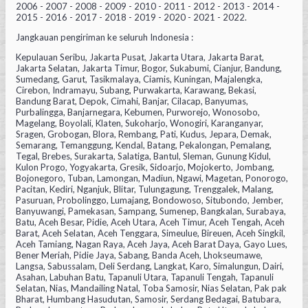
2006 - 2007 - 2008 - 2009 - 2010 - 2011 - 2012 - 2013 - 2014 -
2015 - 2016 - 2017 - 2018 - 2019 - 2020 - 2021 - 2022.
Jangkauan pengiriman ke seluruh Indonesia :
Kepulauan Seribu, Jakarta Pusat, Jakarta Utara, Jakarta Barat,
Jakarta Selatan, Jakarta Timur, Bogor, Sukabumi, Cianjur, Bandung,
Sumedang, Garut, Tasikmalaya, Ciamis, Kuningan, Majalengka,
Cirebon, Indramayu, Subang, Purwakarta, Karawang, Bekasi,
Bandung Barat, Depok, Cimahi, Banjar, Cilacap, Banyumas,
Purbalingga, Banjarnegara, Kebumen, Purworejo, Wonosobo,
Magelang, Boyolali, Klaten, Sukoharjo, Wonogiri, Karanganyar,
Sragen, Grobogan, Blora, Rembang, Pati, Kudus, Jepara, Demak,
Semarang, Temanggung, Kendal, Batang, Pekalongan, Pemalang,
Tegal, Brebes, Surakarta, Salatiga, Bantul, Sleman, Gunung Kidul,
Kulon Progo, Yogyakarta, Gresik, Sidoarjo, Mojokerto, Jombang,
Bojonegoro, Tuban, Lamongan, Madiun, Ngawi, Magetan, Ponorogo,
Pacitan, Kediri, Nganjuk, Blitar, Tulungagung, Trenggalek, Malang,
Pasuruan, Probolinggo, Lumajang, Bondowoso, Situbondo, Jember,
Banyuwangi, Pamekasan, Sampang, Sumenep, Bangkalan, Surabaya,
Batu, Aceh Besar, Pidie, Aceh Utara, Aceh Timur, Aceh Tengah, Aceh
Barat, Aceh Selatan, Aceh Tenggara, Simeulue, Bireuen, Aceh Singkil,
Aceh Tamiang, Nagan Raya, Aceh Jaya, Aceh Barat Daya, Gayo Lues,
Bener Meriah, Pidie Jaya, Sabang, Banda Aceh, Lhokseumawe,
Langsa, Sabussalam, Deli Serdang, Langkat, Karo, Simalungun, Dairi,
Asahan, Labuhan Batu, Tapanuli Utara, Tapanuli Tengah, Tapanuli
Selatan, Nias, Mandailing Natal, Toba Samosir, Nias Selatan, Pak pak
Bharat, Humbang Hasudutan, Samosir, Serdang Bedagai, Batubara,