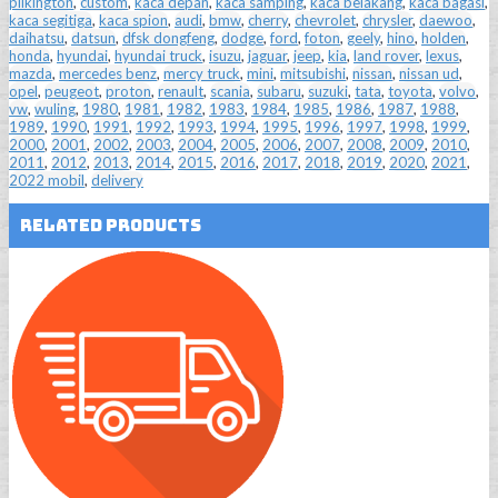
pilkington
,
custom
,
kaca depan
,
kaca samping
,
kaca belakang
,
kaca bagasi
,
kaca segitiga
,
kaca spion
,
audi
,
bmw
,
cherry
,
chevrolet
,
chrysler
,
daewoo
,
daihatsu
,
datsun
,
dfsk dongfeng
,
dodge
,
ford
,
foton
,
geely
,
hino
,
holden
,
honda
,
hyundai
,
hyundai truck
,
isuzu
,
jaguar
,
jeep
,
kia
,
land rover
,
lexus
,
mazda
,
mercedes benz
,
mercy truck
,
mini
,
mitsubishi
,
nissan
,
nissan ud
,
opel
,
peugeot
,
proton
,
renault
,
scania
,
subaru
,
suzuki
,
tata
,
toyota
,
volvo
,
vw
,
wuling
,
1980
,
1981
,
1982
,
1983
,
1984
,
1985
,
1986
,
1987
,
1988
,
1989
,
1990
,
1991
,
1992
,
1993
,
1994
,
1995
,
1996
,
1997
,
1998
,
1999
,
2000
,
2001
,
2002
,
2003
,
2004
,
2005
,
2006
,
2007
,
2008
,
2009
,
2010
,
2011
,
2012
,
2013
,
2014
,
2015
,
2016
,
2017
,
2018
,
2019
,
2020
,
2021
,
2022 mobil
,
delivery
Related Products