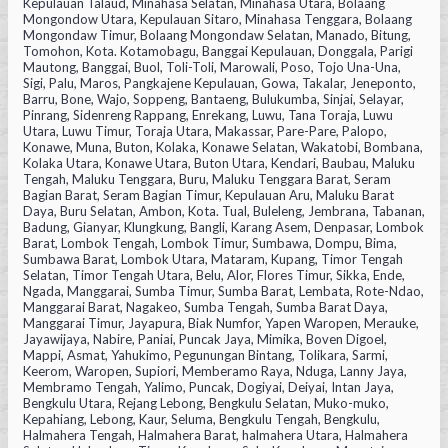
Kepulauan Talaud, Minahasa Selatan, Minahasa Utara, Bolaang
Mongondow Utara, Kepulauan Sitaro, Minahasa Tenggara, Bolaang
Mongondaw Timur, Bolaang Mongondaw Selatan, Manado, Bitung,
Tomohon, Kota. Kotamobagu, Banggai Kepulauan, Donggala, Parigi
Mautong, Banggai, Buol, Toli-Toli, Marowali, Poso, Tojo Una-Una,
Sigi, Palu, Maros, Pangkajene Kepulauan, Gowa, Takalar, Jeneponto,
Barru, Bone, Wajo, Soppeng, Bantaeng, Bulukumba, Sinjai, Selayar,
Pinrang, Sidenreng Rappang, Enrekang, Luwu, Tana Toraja, Luwu
Utara, Luwu Timur, Toraja Utara, Makassar, Pare-Pare, Palopo,
Konawe, Muna, Buton, Kolaka, Konawe Selatan, Wakatobi, Bombana,
Kolaka Utara, Konawe Utara, Buton Utara, Kendari, Baubau, Maluku
Tengah, Maluku Tenggara, Buru, Maluku Tenggara Barat, Seram
Bagian Barat, Seram Bagian Timur, Kepulauan Aru, Maluku Barat
Daya, Buru Selatan, Ambon, Kota. Tual, Buleleng, Jembrana, Tabanan,
Badung, Gianyar, Klungkung, Bangli, Karang Asem, Denpasar, Lombok
Barat, Lombok Tengah, Lombok Timur, Sumbawa, Dompu, Bima,
Sumbawa Barat, Lombok Utara, Mataram, Kupang, Timor Tengah
Selatan, Timor Tengah Utara, Belu, Alor, Flores Timur, Sikka, Ende,
Ngada, Manggarai, Sumba Timur, Sumba Barat, Lembata, Rote-Ndao,
Manggarai Barat, Nagakeo, Sumba Tengah, Sumba Barat Daya,
Manggarai Timur, Jayapura, Biak Numfor, Yapen Waropen, Merauke,
Jayawijaya, Nabire, Paniai, Puncak Jaya, Mimika, Boven Digoel,
Mappi, Asmat, Yahukimo, Pegunungan Bintang, Tolikara, Sarmi,
Keerom, Waropen, Supiori, Memberamo Raya, Nduga, Lanny Jaya,
Membramo Tengah, Yalimo, Puncak, Dogiyai, Deiyai, Intan Jaya,
Bengkulu Utara, Rejang Lebong, Bengkulu Selatan, Muko-muko,
Kepahiang, Lebong, Kaur, Seluma, Bengkulu Tengah, Bengkulu,
Halmahera Tengah, Halmahera Barat, halmahera Utara, Halmahera