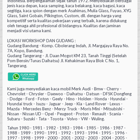
Indonesia. Berpengalaman sejak tahun 1972. Menyediakan berbagai
jenis kaca depan, kaca samping, kaca belakang, kaca bagasi, kaca
segitiga, kaca spion dengan merk Asahimas, Mulia Glass, Fuyao, XYG
Glass, Saint Gobain, Pilkington, Custom, dll. dengan harga yang
kompetitif serta kualitas pekerjaan yang terbaik, karena didukung
oleh tenaga ahli profesional di bidangnya. Kualitas dan jaminan
menjadi visi utama kami.
LOKASI WORKSHOP DAN GUDANG :
Gudang Bandung - Komp. Cibolerang Indah, Jl. Margajaya Raya No.
7A, Kopo, Bandung.
Gudang Tangerang - Jl. Daan Mogot KM 23, Tanah Tinggi (Setelah
Pom Bensin/Tunas Daihatsu) Jl. Kehakiman Raya Blok C No. 1,
Tangerang.
Kami juga menyediakan kaca mobil Merk Audi - Bmw - Cherry -
Chevrolet - Chrysler - Daewoo - Daihatsu - Datsun - DFSK Dongfeng
- Dodge - Ford - Foton - Geely - Hino - Holden - Honda - Hyundai -
Hyundai truck - Isuzu - Jaguar - Jeep - Kia - Land Rover - Lexus -
Mazda - Mercedes Benz - Mercy Truck - Moris Mini - Mitsubishi -
Nissan - Nissan UD - Opel - Peugeot - Proton - Renault - Scania -
Subaru - Suzuki - Tata - Toyota - Volvo - VW - Wuling.
Tahun 1980 - 1981 - 1982 - 1983 - 1984 - 1985 - 1986 - 1987 -
1988 - 1989 - 1990 - 1991 - 1992 - 1993 - 1994 - 1995 - 1996 -
1997 - 1998 - 1999 - 2000 - 2001 - 2002 - 2003 - 2004 - 2005 -