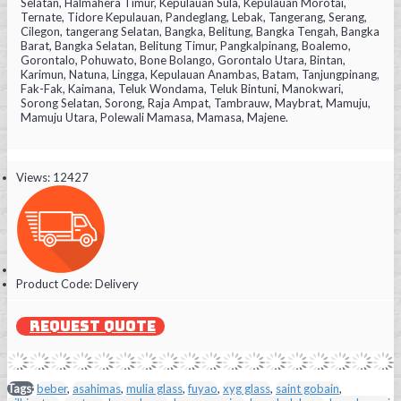
Selatan, Halmahera Timur, Kepulauan Sula, Kepulauan Morotai,
Ternate, Tidore Kepulauan, Pandeglang, Lebak, Tangerang, Serang,
Cilegon, tangerang Selatan, Bangka, Belitung, Bangka Tengah, Bangka
Barat, Bangka Selatan, Belitung Timur, Pangkalpinang, Boalemo,
Gorontalo, Pohuwato, Bone Bolango, Gorontalo Utara, Bintan,
Karimun, Natuna, Lingga, Kepulauan Anambas, Batam, Tanjungpinang,
Fak-Fak, Kaimana, Teluk Wondama, Teluk Bintuni, Manokwari,
Sorong Selatan, Sorong, Raja Ampat, Tambrauw, Maybrat, Mamuju,
Mamuju Utara, Polewali Mamasa, Mamasa, Majene.
Views: 12427
Product Code:
Delivery
REQUEST QUOTE
Tags:
beber
,
asahimas
,
mulia glass
,
fuyao
,
xyg glass
,
saint gobain
,