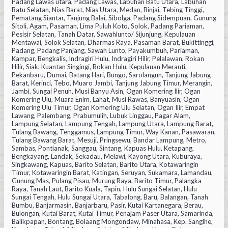
Padang Lawas utara, Padang Lawas, Labuhan Batu Utara, Labuhan
Batu Selatan, Nias Barat, Nias Utara, Medan, Binjai, Tebing Tinggi,
Pematang Siantar, Tanjung Balai, Sibolga, Padang Sidempuan, Gunung
Sitoli, Agam, Pasaman, Lima Puluh Koto, Solok, Padang Pariaman,
Pesisir Selatan, Tanah Datar, Sawahlunto/ Sijunjung, Kepulauan
Mentawai, Solok Selatan, Dharmas Raya, Pasaman Barat, Bukittinggi,
Padang, Padang Panjang, Sawah Lunto, Payakumbuh, Pariaman,
Kampar, Bengkalis, Indragiri Hulu, Indragiri Hilir, Pelalawan, Rokan
Hilir, Siak, Kuantan Singingi, Rokan Hulu, Kepulauan Meranti,
Pekanbaru, Dumai, Batang Hari, Bungo, Sarolangun, Tanjung Jabung
Barat, Kerinci, Tebo, Muaro Jambi, Tanjung Jabung Timur, Merangin,
Jambi, Sungai Penuh, Musi Banyu Asin, Ogan Komering Ilir, Ogan
Komering Ulu, Muara Enim, Lahat, Musi Rawas, Banyuasin, Ogan
Komering Ulu Timur, Ogan Komering Ulu Selatan, Ogan Ilir, Empat
Lawang, Palembang, Prabumulih, Lubuk Linggau, Pagar Alam,
Lampung Selatan, Lampung Tengah, Lampung Utara, Lampung Barat,
Tulang Bawang, Tenggamus, Lampung Timur, Way Kanan, Pasawaran,
Tulang Bawang Barat, Mesuji, Pringsewu, Bandar Lampung, Metro,
Sambas, Pontianak, Sanggau, Sintang, Kapuas Hulu, Ketapang,
Bengkayang, Landak, Sekadau, Melawi, Kayong Utara, Kuburaya,
Singkawang, Kapuas, Barito Selatan, Barito Utara, Kotawaringin
Timur, Kotawaringin Barat, Katingan, Seruyan, Sukamara, Lamandau,
Gunung Mas, Pulang Pisau, Murung Raya, Barito Timur, Palangka
Raya, Tanah Laut, Barito Kuala, Tapin, Hulu Sungai Selatan, Hulu
Sungai Tengah, Hulu Sungai Utara, Tabalong, Baru, Balangan, Tanah
Bumbu, Banjarmasin, Banjarbaru, Pasir, Kutai Kartanegara, Berau,
Bulongan, Kutai Barat, Kutai Timur, Penajam Paser Utara, Samarinda,
Balikpapan, Bontang, Bolaang Mongondaw, Minahasa, Kep. Sangihe,