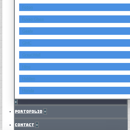
Foton
Fuyao Glass
Geely
GMC
GreatWall
Hino
Holden
Honda
+
Portofolio
+
Contact
+