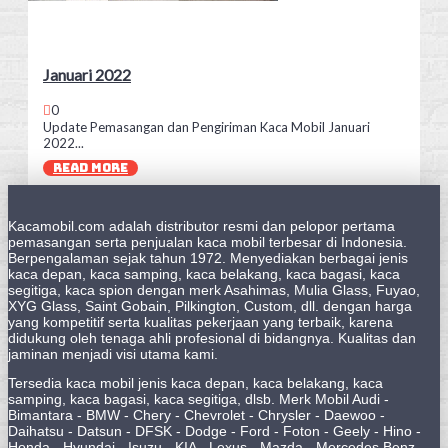
Januari 2022
0
Update Pemasangan dan Pengiriman Kaca Mobil Januari
2022...
READ MORE
Kacamobil.com adalah distributor resmi dan pelopor pertama
pemasangan serta penjualan kaca mobil terbesar di Indonesia.
Berpengalaman sejak tahun 1972. Menyediakan berbagai jenis
kaca depan, kaca samping, kaca belakang, kaca bagasi, kaca
segitiga, kaca spion dengan merk Asahimas, Mulia Glass, Fuyao,
XYG Glass, Saint Gobain, Pilkington, Custom, dll. dengan harga
yang kompetitif serta kualitas pekerjaan yang terbaik, karena
didukung oleh tenaga ahli profesional di bidangnya. Kualitas dan
jaminan menjadi visi utama kami.
Tersedia kaca mobil jenis kaca depan, kaca belakang, kaca
samping, kaca bagasi, kaca segitiga, dlsb. Merk Mobil Audi -
Bimantara - BMW - Chery - Chevrolet - Chrysler - Daewoo -
Daihatsu - Datsun - DFSK - Dodge - Ford - Foton - Geely - Hino -
Honda - Hyundai - Isuzu - KIA - Lexus - Mazda - Mercedes Benz -