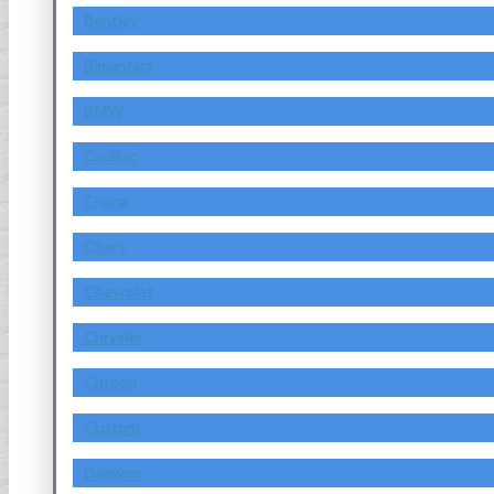
Bentley
Bimantara
BMW
Cadillac
Chana
Chery
Chevrolet
Chrysler
Citroen
Custom
Daewoo