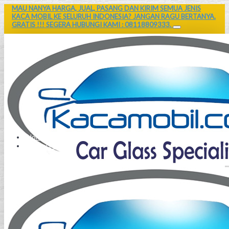
MAU NANYA HARGA, JUAL, PASANG DAN KIRIM SEMUA JENIS
KACA MOBIL KE SELURUH INDONESIA? JANGAN RAGU BERTANYA.
GRATIS !!! SEGERA HUBUNGI KAMI : 08118809333.
Home
Contact Us