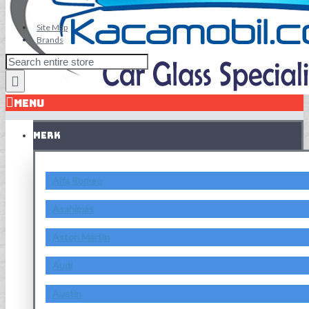
Site Map
Brands
MENU
MERK
Alfa Romeo
Asahimas
Aston Martin
Audi
Austin