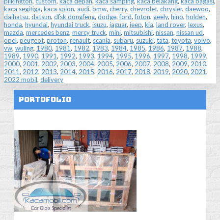
pilkington
,
custom
,
kaca depan
,
kaca samping
,
kaca belakang
,
kaca bagasi
,
kaca segitiga
,
kaca spion
,
audi
,
bmw
,
cherry
,
chevrolet
,
chrysler
,
daewoo
,
daihatsu
,
datsun
,
dfsk dongfeng
,
dodge
,
ford
,
foton
,
geely
,
hino
,
holden
,
honda
,
hyundai
,
hyundai truck
,
isuzu
,
jaguar
,
jeep
,
kia
,
land rover
,
lexus
,
mazda
,
mercedes benz
,
mercy truck
,
mini
,
mitsubishi
,
nissan
,
nissan ud
,
opel
,
peugeot
,
proton
,
renault
,
scania
,
subaru
,
suzuki
,
tata
,
toyota
,
volvo
,
vw
,
wuling
,
1980
,
1981
,
1982
,
1983
,
1984
,
1985
,
1986
,
1987
,
1988
,
1989
,
1990
,
1991
,
1992
,
1993
,
1994
,
1995
,
1996
,
1997
,
1998
,
1999
,
2000
,
2001
,
2002
,
2003
,
2004
,
2005
,
2006
,
2007
,
2008
,
2009
,
2010
,
2011
,
2012
,
2013
,
2014
,
2015
,
2016
,
2017
,
2018
,
2019
,
2020
,
2021
,
2022 mobil
,
delivery
Portofolio