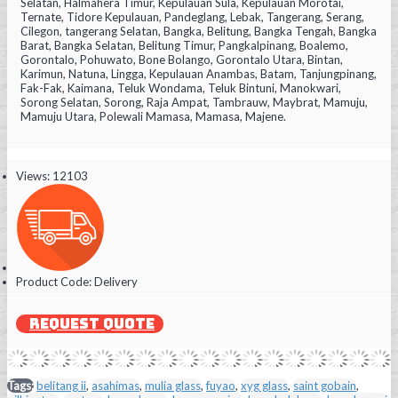
Selatan, Halmahera Timur, Kepulauan Sula, Kepulauan Morotai,
Ternate, Tidore Kepulauan, Pandeglang, Lebak, Tangerang, Serang,
Cilegon, tangerang Selatan, Bangka, Belitung, Bangka Tengah, Bangka
Barat, Bangka Selatan, Belitung Timur, Pangkalpinang, Boalemo,
Gorontalo, Pohuwato, Bone Bolango, Gorontalo Utara, Bintan,
Karimun, Natuna, Lingga, Kepulauan Anambas, Batam, Tanjungpinang,
Fak-Fak, Kaimana, Teluk Wondama, Teluk Bintuni, Manokwari,
Sorong Selatan, Sorong, Raja Ampat, Tambrauw, Maybrat, Mamuju,
Mamuju Utara, Polewali Mamasa, Mamasa, Majene.
Views: 12103
Product Code:
Delivery
REQUEST QUOTE
Tags:
belitang ii
,
asahimas
,
mulia glass
,
fuyao
,
xyg glass
,
saint gobain
,