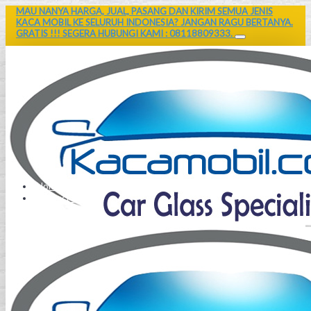
MAU NANYA HARGA, JUAL, PASANG DAN KIRIM SEMUA JENIS
KACA MOBIL KE SELURUH INDONESIA? JANGAN RAGU BERTANYA.
GRATIS !!! SEGERA HUBUNGI KAMI : 08118809333.
Home
Contact Us