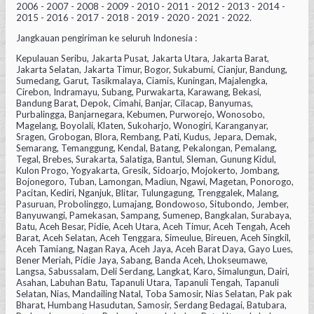
2006 - 2007 - 2008 - 2009 - 2010 - 2011 - 2012 - 2013 - 2014 -
2015 - 2016 - 2017 - 2018 - 2019 - 2020 - 2021 - 2022.
Jangkauan pengiriman ke seluruh Indonesia :
Kepulauan Seribu, Jakarta Pusat, Jakarta Utara, Jakarta Barat,
Jakarta Selatan, Jakarta Timur, Bogor, Sukabumi, Cianjur, Bandung,
Sumedang, Garut, Tasikmalaya, Ciamis, Kuningan, Majalengka,
Cirebon, Indramayu, Subang, Purwakarta, Karawang, Bekasi,
Bandung Barat, Depok, Cimahi, Banjar, Cilacap, Banyumas,
Purbalingga, Banjarnegara, Kebumen, Purworejo, Wonosobo,
Magelang, Boyolali, Klaten, Sukoharjo, Wonogiri, Karanganyar,
Sragen, Grobogan, Blora, Rembang, Pati, Kudus, Jepara, Demak,
Semarang, Temanggung, Kendal, Batang, Pekalongan, Pemalang,
Tegal, Brebes, Surakarta, Salatiga, Bantul, Sleman, Gunung Kidul,
Kulon Progo, Yogyakarta, Gresik, Sidoarjo, Mojokerto, Jombang,
Bojonegoro, Tuban, Lamongan, Madiun, Ngawi, Magetan, Ponorogo,
Pacitan, Kediri, Nganjuk, Blitar, Tulungagung, Trenggalek, Malang,
Pasuruan, Probolinggo, Lumajang, Bondowoso, Situbondo, Jember,
Banyuwangi, Pamekasan, Sampang, Sumenep, Bangkalan, Surabaya,
Batu, Aceh Besar, Pidie, Aceh Utara, Aceh Timur, Aceh Tengah, Aceh
Barat, Aceh Selatan, Aceh Tenggara, Simeulue, Bireuen, Aceh Singkil,
Aceh Tamiang, Nagan Raya, Aceh Jaya, Aceh Barat Daya, Gayo Lues,
Bener Meriah, Pidie Jaya, Sabang, Banda Aceh, Lhokseumawe,
Langsa, Sabussalam, Deli Serdang, Langkat, Karo, Simalungun, Dairi,
Asahan, Labuhan Batu, Tapanuli Utara, Tapanuli Tengah, Tapanuli
Selatan, Nias, Mandailing Natal, Toba Samosir, Nias Selatan, Pak pak
Bharat, Humbang Hasudutan, Samosir, Serdang Bedagai, Batubara,