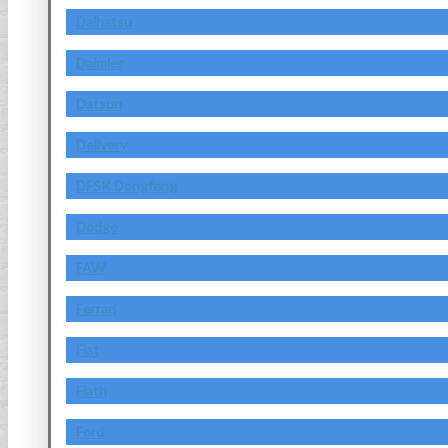
Daihatsu
Daimler
Datsun
Delivery
DFSK Dongfeng
Dodge
FAW
Ferrari
Fiat
Fiath
Ford