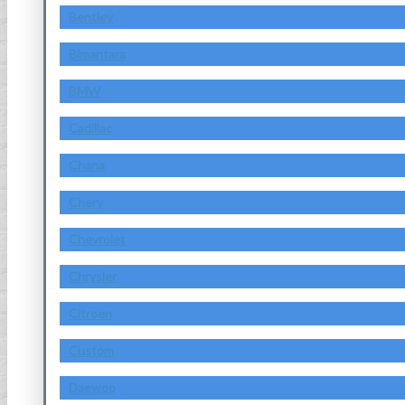
Bentley
Bimantara
BMW
Cadillac
Chana
Chery
Chevrolet
Chrysler
Citroen
Custom
Daewoo