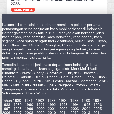
2022...
READ MORE
Kacamobil.com adalah distributor resmi dan pelopor pertama
pemasangan serta penjualan kaca mobil terbesar di Indonesia.
Berpengalaman sejak tahun 1972. Menyediakan berbagai jenis
kaca depan, kaca samping, kaca belakang, kaca bagasi, kaca
segitiga, kaca spion dengan merk Asahimas, Mulia Glass, Fuyao,
XYG Glass, Saint Gobain, Pilkington, Custom, dll. dengan harga
yang kompetitif serta kualitas pekerjaan yang terbaik, karena
didukung oleh tenaga ahli profesional di bidangnya. Kualitas dan
jaminan menjadi visi utama kami.
Tersedia kaca mobil jenis kaca depan, kaca belakang, kaca
samping, kaca bagasi, kaca segitiga, dlsb. Merk Mobil Audi -
Bimantara - BMW - Chery - Chevrolet - Chrysler - Daewoo -
Daihatsu - Datsun - DFSK - Dodge - Ford - Foton - Geely - Hino -
Honda - Hyundai - Isuzu - KIA - Lexus - Mazda - Mercedes Benz -
MINI - Mitsubishi - Nissan - Opel - Peugeot - Proton - Smart -
Ssangyong - Subaru - Suzuki - Tata Motors - Timor - Toyota -
Volkswagen - Volvo - Wuling.
Tahun 1980 - 1981 - 1982 - 1983 - 1984 - 1985 - 1986 - 1987 -
1988 - 1989 - 1990 - 1991 - 1992 - 1993 - 1994 - 1995 - 1996 -
1997 - 1998 - 1999 - 2000 - 2001 - 2002 - 2003 - 2004 - 2005 -
2006 - 2007 - 2008 - 2009 - 2010 - 2011 - 2012 - 2013 - 2014 -