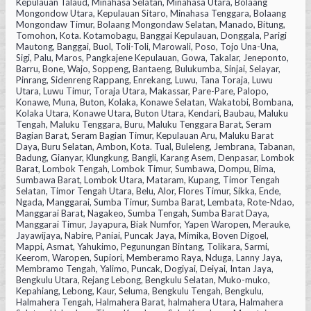
Kepulauan Talaud, Minahasa Selatan, Minahasa Utara, Bolaang
Mongondow Utara, Kepulauan Sitaro, Minahasa Tenggara, Bolaang
Mongondaw Timur, Bolaang Mongondaw Selatan, Manado, Bitung,
Tomohon, Kota. Kotamobagu, Banggai Kepulauan, Donggala, Parigi
Mautong, Banggai, Buol, Toli-Toli, Marowali, Poso, Tojo Una-Una,
Sigi, Palu, Maros, Pangkajene Kepulauan, Gowa, Takalar, Jeneponto,
Barru, Bone, Wajo, Soppeng, Bantaeng, Bulukumba, Sinjai, Selayar,
Pinrang, Sidenreng Rappang, Enrekang, Luwu, Tana Toraja, Luwu
Utara, Luwu Timur, Toraja Utara, Makassar, Pare-Pare, Palopo,
Konawe, Muna, Buton, Kolaka, Konawe Selatan, Wakatobi, Bombana,
Kolaka Utara, Konawe Utara, Buton Utara, Kendari, Baubau, Maluku
Tengah, Maluku Tenggara, Buru, Maluku Tenggara Barat, Seram
Bagian Barat, Seram Bagian Timur, Kepulauan Aru, Maluku Barat
Daya, Buru Selatan, Ambon, Kota. Tual, Buleleng, Jembrana, Tabanan,
Badung, Gianyar, Klungkung, Bangli, Karang Asem, Denpasar, Lombok
Barat, Lombok Tengah, Lombok Timur, Sumbawa, Dompu, Bima,
Sumbawa Barat, Lombok Utara, Mataram, Kupang, Timor Tengah
Selatan, Timor Tengah Utara, Belu, Alor, Flores Timur, Sikka, Ende,
Ngada, Manggarai, Sumba Timur, Sumba Barat, Lembata, Rote-Ndao,
Manggarai Barat, Nagakeo, Sumba Tengah, Sumba Barat Daya,
Manggarai Timur, Jayapura, Biak Numfor, Yapen Waropen, Merauke,
Jayawijaya, Nabire, Paniai, Puncak Jaya, Mimika, Boven Digoel,
Mappi, Asmat, Yahukimo, Pegunungan Bintang, Tolikara, Sarmi,
Keerom, Waropen, Supiori, Memberamo Raya, Nduga, Lanny Jaya,
Membramo Tengah, Yalimo, Puncak, Dogiyai, Deiyai, Intan Jaya,
Bengkulu Utara, Rejang Lebong, Bengkulu Selatan, Muko-muko,
Kepahiang, Lebong, Kaur, Seluma, Bengkulu Tengah, Bengkulu,
Halmahera Tengah, Halmahera Barat, halmahera Utara, Halmahera