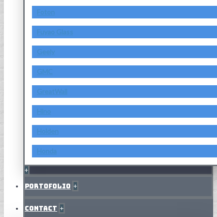
Foton
Fuyao Glass
Geely
GMC
GreatWall
Hino
Holden
Honda
+
Portofolio
+
Contact
+