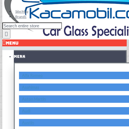
Site Map
Brands
MENU
MERK
Alfa Romeo
Asahimas
Aston Martin
Audi
Austin