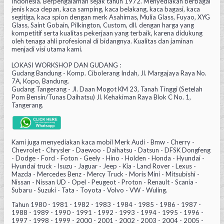
Indonesia. Berpengalaman sejak tahun 1972. Menyediakan berbagai
jenis kaca depan, kaca samping, kaca belakang, kaca bagasi, kaca
segitiga, kaca spion dengan merk Asahimas, Mulia Glass, Fuyao, XYG
Glass, Saint Gobain, Pilkington, Custom, dll. dengan harga yang
kompetitif serta kualitas pekerjaan yang terbaik, karena didukung
oleh tenaga ahli profesional di bidangnya. Kualitas dan jaminan
menjadi visi utama kami.
LOKASI WORKSHOP DAN GUDANG :
Gudang Bandung - Komp. Cibolerang Indah, Jl. Margajaya Raya No.
7A, Kopo, Bandung.
Gudang Tangerang - Jl. Daan Mogot KM 23, Tanah Tinggi (Setelah
Pom Bensin/Tunas Daihatsu) Jl. Kehakiman Raya Blok C No. 1,
Tangerang.
Kami juga menyediakan kaca mobil Merk Audi - Bmw - Cherry -
Chevrolet - Chrysler - Daewoo - Daihatsu - Datsun - DFSK Dongfeng
- Dodge - Ford - Foton - Geely - Hino - Holden - Honda - Hyundai -
Hyundai truck - Isuzu - Jaguar - Jeep - Kia - Land Rover - Lexus -
Mazda - Mercedes Benz - Mercy Truck - Moris Mini - Mitsubishi -
Nissan - Nissan UD - Opel - Peugeot - Proton - Renault - Scania -
Subaru - Suzuki - Tata - Toyota - Volvo - VW - Wuling.
Tahun 1980 - 1981 - 1982 - 1983 - 1984 - 1985 - 1986 - 1987 -
1988 - 1989 - 1990 - 1991 - 1992 - 1993 - 1994 - 1995 - 1996 -
1997 - 1998 - 1999 - 2000 - 2001 - 2002 - 2003 - 2004 - 2005 -