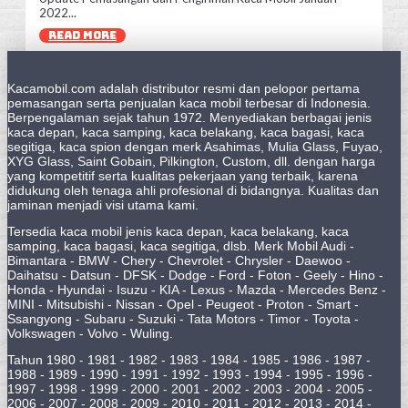
2022...
READ MORE
Kacamobil.com adalah distributor resmi dan pelopor pertama
pemasangan serta penjualan kaca mobil terbesar di Indonesia.
Berpengalaman sejak tahun 1972. Menyediakan berbagai jenis
kaca depan, kaca samping, kaca belakang, kaca bagasi, kaca
segitiga, kaca spion dengan merk Asahimas, Mulia Glass, Fuyao,
XYG Glass, Saint Gobain, Pilkington, Custom, dll. dengan harga
yang kompetitif serta kualitas pekerjaan yang terbaik, karena
didukung oleh tenaga ahli profesional di bidangnya. Kualitas dan
jaminan menjadi visi utama kami.
Tersedia kaca mobil jenis kaca depan, kaca belakang, kaca
samping, kaca bagasi, kaca segitiga, dlsb. Merk Mobil Audi -
Bimantara - BMW - Chery - Chevrolet - Chrysler - Daewoo -
Daihatsu - Datsun - DFSK - Dodge - Ford - Foton - Geely - Hino -
Honda - Hyundai - Isuzu - KIA - Lexus - Mazda - Mercedes Benz -
MINI - Mitsubishi - Nissan - Opel - Peugeot - Proton - Smart -
Ssangyong - Subaru - Suzuki - Tata Motors - Timor - Toyota -
Volkswagen - Volvo - Wuling.
Tahun 1980 - 1981 - 1982 - 1983 - 1984 - 1985 - 1986 - 1987 -
1988 - 1989 - 1990 - 1991 - 1992 - 1993 - 1994 - 1995 - 1996 -
1997 - 1998 - 1999 - 2000 - 2001 - 2002 - 2003 - 2004 - 2005 -
2006 - 2007 - 2008 - 2009 - 2010 - 2011 - 2012 - 2013 - 2014 -