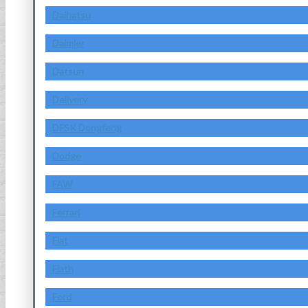
Daihatsu
Daimler
Datsun
Delivery
DFSK Dongfeng
Dodge
FAW
Ferrari
Fiat
Fiath
Ford