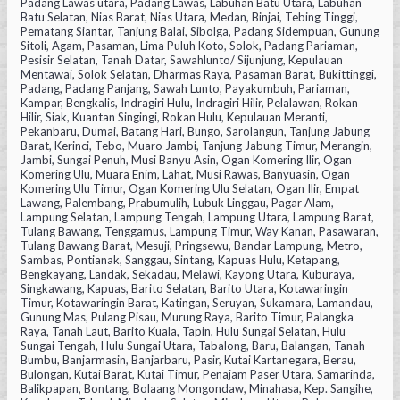
Padang Lawas utara, Padang Lawas, Labuhan Batu Utara, Labuhan
Batu Selatan, Nias Barat, Nias Utara, Medan, Binjai, Tebing Tinggi,
Pematang Siantar, Tanjung Balai, Sibolga, Padang Sidempuan, Gunung
Sitoli, Agam, Pasaman, Lima Puluh Koto, Solok, Padang Pariaman,
Pesisir Selatan, Tanah Datar, Sawahlunto/ Sijunjung, Kepulauan
Mentawai, Solok Selatan, Dharmas Raya, Pasaman Barat, Bukittinggi,
Padang, Padang Panjang, Sawah Lunto, Payakumbuh, Pariaman,
Kampar, Bengkalis, Indragiri Hulu, Indragiri Hilir, Pelalawan, Rokan
Hilir, Siak, Kuantan Singingi, Rokan Hulu, Kepulauan Meranti,
Pekanbaru, Dumai, Batang Hari, Bungo, Sarolangun, Tanjung Jabung
Barat, Kerinci, Tebo, Muaro Jambi, Tanjung Jabung Timur, Merangin,
Jambi, Sungai Penuh, Musi Banyu Asin, Ogan Komering Ilir, Ogan
Komering Ulu, Muara Enim, Lahat, Musi Rawas, Banyuasin, Ogan
Komering Ulu Timur, Ogan Komering Ulu Selatan, Ogan Ilir, Empat
Lawang, Palembang, Prabumulih, Lubuk Linggau, Pagar Alam,
Lampung Selatan, Lampung Tengah, Lampung Utara, Lampung Barat,
Tulang Bawang, Tenggamus, Lampung Timur, Way Kanan, Pasawaran,
Tulang Bawang Barat, Mesuji, Pringsewu, Bandar Lampung, Metro,
Sambas, Pontianak, Sanggau, Sintang, Kapuas Hulu, Ketapang,
Bengkayang, Landak, Sekadau, Melawi, Kayong Utara, Kuburaya,
Singkawang, Kapuas, Barito Selatan, Barito Utara, Kotawaringin
Timur, Kotawaringin Barat, Katingan, Seruyan, Sukamara, Lamandau,
Gunung Mas, Pulang Pisau, Murung Raya, Barito Timur, Palangka
Raya, Tanah Laut, Barito Kuala, Tapin, Hulu Sungai Selatan, Hulu
Sungai Tengah, Hulu Sungai Utara, Tabalong, Baru, Balangan, Tanah
Bumbu, Banjarmasin, Banjarbaru, Pasir, Kutai Kartanegara, Berau,
Bulongan, Kutai Barat, Kutai Timur, Penajam Paser Utara, Samarinda,
Balikpapan, Bontang, Bolaang Mongondaw, Minahasa, Kep. Sangihe,