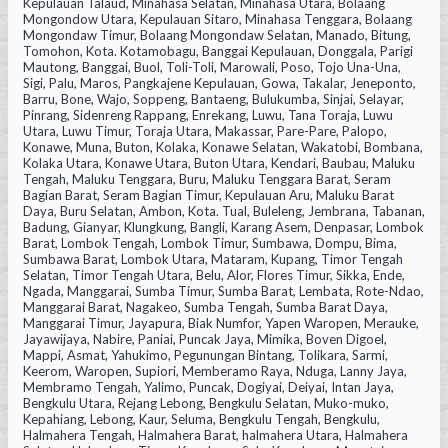
Kepulauan Talaud, Minahasa Selatan, Minahasa Utara, Bolaang
Mongondow Utara, Kepulauan Sitaro, Minahasa Tenggara, Bolaang
Mongondaw Timur, Bolaang Mongondaw Selatan, Manado, Bitung,
Tomohon, Kota. Kotamobagu, Banggai Kepulauan, Donggala, Parigi
Mautong, Banggai, Buol, Toli-Toli, Marowali, Poso, Tojo Una-Una,
Sigi, Palu, Maros, Pangkajene Kepulauan, Gowa, Takalar, Jeneponto,
Barru, Bone, Wajo, Soppeng, Bantaeng, Bulukumba, Sinjai, Selayar,
Pinrang, Sidenreng Rappang, Enrekang, Luwu, Tana Toraja, Luwu
Utara, Luwu Timur, Toraja Utara, Makassar, Pare-Pare, Palopo,
Konawe, Muna, Buton, Kolaka, Konawe Selatan, Wakatobi, Bombana,
Kolaka Utara, Konawe Utara, Buton Utara, Kendari, Baubau, Maluku
Tengah, Maluku Tenggara, Buru, Maluku Tenggara Barat, Seram
Bagian Barat, Seram Bagian Timur, Kepulauan Aru, Maluku Barat
Daya, Buru Selatan, Ambon, Kota. Tual, Buleleng, Jembrana, Tabanan,
Badung, Gianyar, Klungkung, Bangli, Karang Asem, Denpasar, Lombok
Barat, Lombok Tengah, Lombok Timur, Sumbawa, Dompu, Bima,
Sumbawa Barat, Lombok Utara, Mataram, Kupang, Timor Tengah
Selatan, Timor Tengah Utara, Belu, Alor, Flores Timur, Sikka, Ende,
Ngada, Manggarai, Sumba Timur, Sumba Barat, Lembata, Rote-Ndao,
Manggarai Barat, Nagakeo, Sumba Tengah, Sumba Barat Daya,
Manggarai Timur, Jayapura, Biak Numfor, Yapen Waropen, Merauke,
Jayawijaya, Nabire, Paniai, Puncak Jaya, Mimika, Boven Digoel,
Mappi, Asmat, Yahukimo, Pegunungan Bintang, Tolikara, Sarmi,
Keerom, Waropen, Supiori, Memberamo Raya, Nduga, Lanny Jaya,
Membramo Tengah, Yalimo, Puncak, Dogiyai, Deiyai, Intan Jaya,
Bengkulu Utara, Rejang Lebong, Bengkulu Selatan, Muko-muko,
Kepahiang, Lebong, Kaur, Seluma, Bengkulu Tengah, Bengkulu,
Halmahera Tengah, Halmahera Barat, halmahera Utara, Halmahera