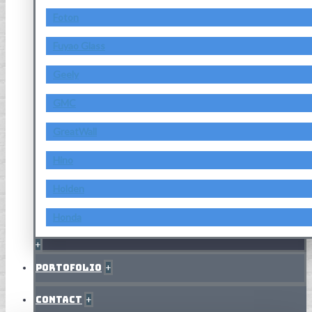
Foton
Fuyao Glass
Geely
GMC
GreatWall
Hino
Holden
Honda
+
Portofolio
+
Contact
+