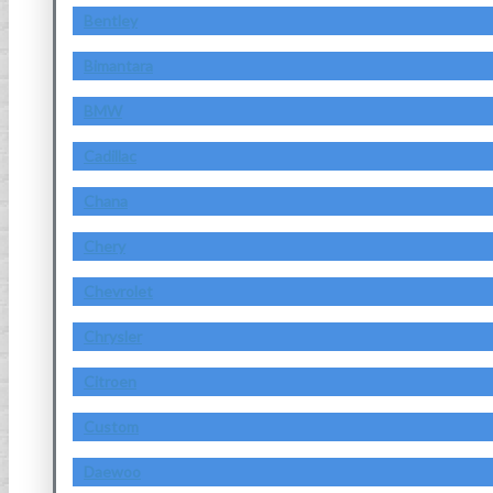
Bentley
Bimantara
BMW
Cadillac
Chana
Chery
Chevrolet
Chrysler
Citroen
Custom
Daewoo