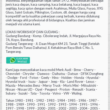
Indonesia. Berpengalaman sejak tahun 1972. Menyediakan berbagai
jenis kaca depan, kaca samping, kaca belakang, kaca bagasi, kaca
segitiga, kaca spion dengan merk Asahimas, Mulia Glass, Fuyao, XYG
Glass, Saint Gobain, Pilkington, Custom, dll. dengan harga yang
kompetitif serta kualitas pekerjaan yang terbaik, karena didukung
oleh tenaga ahli profesional di bidangnya. Kualitas dan jaminan
menjadi visi utama kami.
LOKASI WORKSHOP DAN GUDANG :
Gudang Bandung - Komp. Cibolerang Indah, Jl. Margajaya Raya No.
7A, Kopo, Bandung.
Gudang Tangerang - Jl. Daan Mogot KM 23, Tanah Tinggi (Setelah
Pom Bensin/Tunas Daihatsu) Jl. Kehakiman Raya Blok C No. 1,
Tangerang.
Kami juga menyediakan kaca mobil Merk Audi - Bmw - Cherry -
Chevrolet - Chrysler - Daewoo - Daihatsu - Datsun - DFSK Dongfeng
- Dodge - Ford - Foton - Geely - Hino - Holden - Honda - Hyundai -
Hyundai truck - Isuzu - Jaguar - Jeep - Kia - Land Rover - Lexus -
Mazda - Mercedes Benz - Mercy Truck - Moris Mini - Mitsubishi -
Nissan - Nissan UD - Opel - Peugeot - Proton - Renault - Scania -
Subaru - Suzuki - Tata - Toyota - Volvo - VW - Wuling.
Tahun 1980 - 1981 - 1982 - 1983 - 1984 - 1985 - 1986 - 1987 -
1988 - 1989 - 1990 - 1991 - 1992 - 1993 - 1994 - 1995 - 1996 -
1997 - 1998 - 1999 - 2000 - 2001 - 2002 - 2003 - 2004 - 2005 -