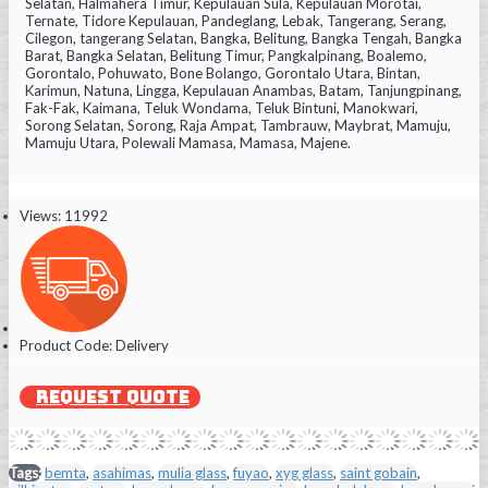
Selatan, Halmahera Timur, Kepulauan Sula, Kepulauan Morotai,
Ternate, Tidore Kepulauan, Pandeglang, Lebak, Tangerang, Serang,
Cilegon, tangerang Selatan, Bangka, Belitung, Bangka Tengah, Bangka
Barat, Bangka Selatan, Belitung Timur, Pangkalpinang, Boalemo,
Gorontalo, Pohuwato, Bone Bolango, Gorontalo Utara, Bintan,
Karimun, Natuna, Lingga, Kepulauan Anambas, Batam, Tanjungpinang,
Fak-Fak, Kaimana, Teluk Wondama, Teluk Bintuni, Manokwari,
Sorong Selatan, Sorong, Raja Ampat, Tambrauw, Maybrat, Mamuju,
Mamuju Utara, Polewali Mamasa, Mamasa, Majene.
Views: 11992
Product Code:
Delivery
REQUEST QUOTE
Tags:
bemta
,
asahimas
,
mulia glass
,
fuyao
,
xyg glass
,
saint gobain
,