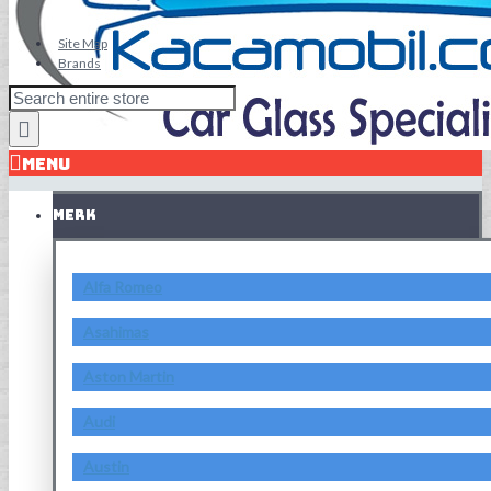
Site Map
Brands
MENU
MERK
Alfa Romeo
Asahimas
Aston Martin
Audi
Austin