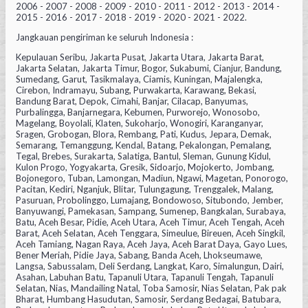
2006 - 2007 - 2008 - 2009 - 2010 - 2011 - 2012 - 2013 - 2014 -
2015 - 2016 - 2017 - 2018 - 2019 - 2020 - 2021 - 2022.
Jangkauan pengiriman ke seluruh Indonesia :
Kepulauan Seribu, Jakarta Pusat, Jakarta Utara, Jakarta Barat,
Jakarta Selatan, Jakarta Timur, Bogor, Sukabumi, Cianjur, Bandung,
Sumedang, Garut, Tasikmalaya, Ciamis, Kuningan, Majalengka,
Cirebon, Indramayu, Subang, Purwakarta, Karawang, Bekasi,
Bandung Barat, Depok, Cimahi, Banjar, Cilacap, Banyumas,
Purbalingga, Banjarnegara, Kebumen, Purworejo, Wonosobo,
Magelang, Boyolali, Klaten, Sukoharjo, Wonogiri, Karanganyar,
Sragen, Grobogan, Blora, Rembang, Pati, Kudus, Jepara, Demak,
Semarang, Temanggung, Kendal, Batang, Pekalongan, Pemalang,
Tegal, Brebes, Surakarta, Salatiga, Bantul, Sleman, Gunung Kidul,
Kulon Progo, Yogyakarta, Gresik, Sidoarjo, Mojokerto, Jombang,
Bojonegoro, Tuban, Lamongan, Madiun, Ngawi, Magetan, Ponorogo,
Pacitan, Kediri, Nganjuk, Blitar, Tulungagung, Trenggalek, Malang,
Pasuruan, Probolinggo, Lumajang, Bondowoso, Situbondo, Jember,
Banyuwangi, Pamekasan, Sampang, Sumenep, Bangkalan, Surabaya,
Batu, Aceh Besar, Pidie, Aceh Utara, Aceh Timur, Aceh Tengah, Aceh
Barat, Aceh Selatan, Aceh Tenggara, Simeulue, Bireuen, Aceh Singkil,
Aceh Tamiang, Nagan Raya, Aceh Jaya, Aceh Barat Daya, Gayo Lues,
Bener Meriah, Pidie Jaya, Sabang, Banda Aceh, Lhokseumawe,
Langsa, Sabussalam, Deli Serdang, Langkat, Karo, Simalungun, Dairi,
Asahan, Labuhan Batu, Tapanuli Utara, Tapanuli Tengah, Tapanuli
Selatan, Nias, Mandailing Natal, Toba Samosir, Nias Selatan, Pak pak
Bharat, Humbang Hasudutan, Samosir, Serdang Bedagai, Batubara,