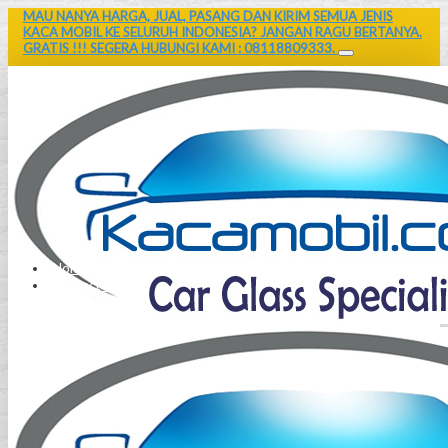
MAU NANYA HARGA, JUAL, PASANG DAN KIRIM SEMUA JENIS
KACA MOBIL KE SELURUH INDONESIA? JANGAN RAGU BERTANYA.
GRATIS !!! SEGERA HUBUNGI KAMI : 08118809333.
Home
Contact Us