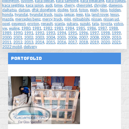
pilkington
,
custom
,
kaca depan
,
kaca samping
,
kaca belakang
,
kaca bagasi
,
kaca segitiga
,
kaca spion
,
audi
,
bmw
,
cherry
,
chevrolet
,
chrysler
,
daewoo
,
daihatsu
,
datsun
,
dfsk dongfeng
,
dodge
,
ford
,
foton
,
geely
,
hino
,
holden
,
honda
,
hyundai
,
hyundai truck
,
isuzu
,
jaguar
,
jeep
,
kia
,
land rover
,
lexus
,
mazda
,
mercedes benz
,
mercy truck
,
mini
,
mitsubishi
,
nissan
,
nissan ud
,
opel
,
peugeot
,
proton
,
renault
,
scania
,
subaru
,
suzuki
,
tata
,
toyota
,
volvo
,
vw
,
wuling
,
1980
,
1981
,
1982
,
1983
,
1984
,
1985
,
1986
,
1987
,
1988
,
1989
,
1990
,
1991
,
1992
,
1993
,
1994
,
1995
,
1996
,
1997
,
1998
,
1999
,
2000
,
2001
,
2002
,
2003
,
2004
,
2005
,
2006
,
2007
,
2008
,
2009
,
2010
,
2011
,
2012
,
2013
,
2014
,
2015
,
2016
,
2017
,
2018
,
2019
,
2020
,
2021
,
2022 mobil
,
delivery
Portofolio