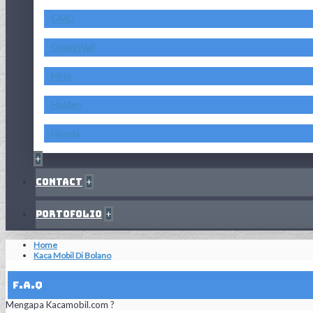
GMC
GreatWall
Hino
Holden
Honda
+
Contact
+
Portofolio
+
Home
Kaca Mobil Di Bolano
F.A.Q
Mengapa Kacamobil.com ?