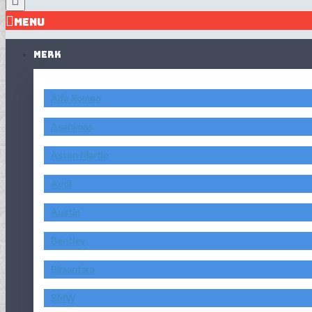
MENU
MERK
Alfa Romeo
Asahimas
Aston Martin
Audi
Austin
Bentley
Bimantara
BMW