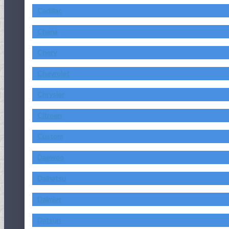
Cadillac
Chana
Chery
Chevrolet
Chrysler
Citroen
Custom
Daewoo
Daihatsu
Daimler
Datsun