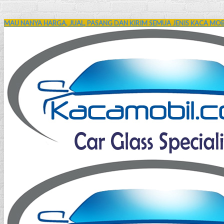
MAU NANYA HARGA, JUAL, PASANG DAN KIRIM SEMUA JENIS KACA MOBI