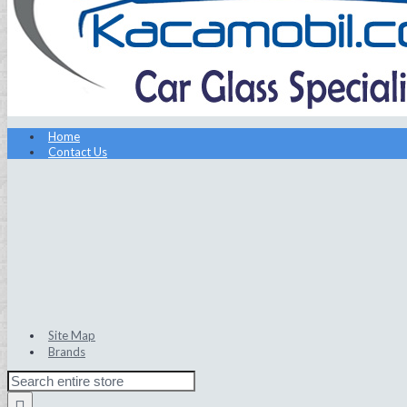
Home
Contact Us
Site Map
Brands