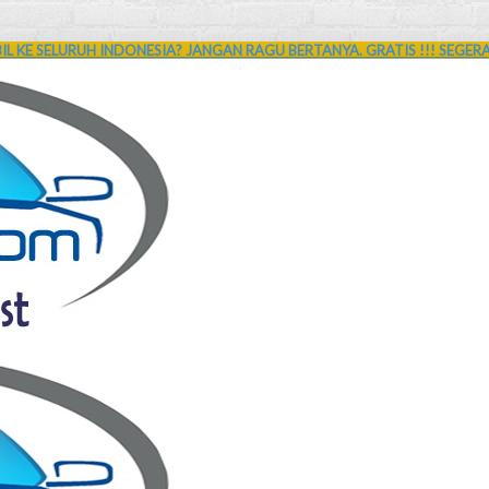
L KE SELURUH INDONESIA? JANGAN RAGU BERTANYA. GRATIS !!! SEGER