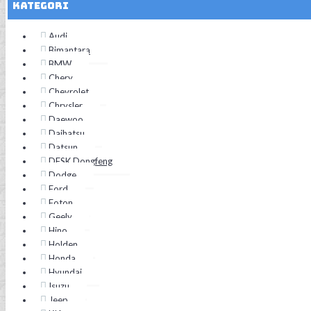
Kategori
Audi
Bimantara
BMW
Chery
Chevrolet
Chrysler
Daewoo
Daihatsu
Datsun
DFSK Dongfeng
Dodge
Ford
Foton
Geely
Hino
Holden
Honda
Hyundai
Isuzu
Jeep