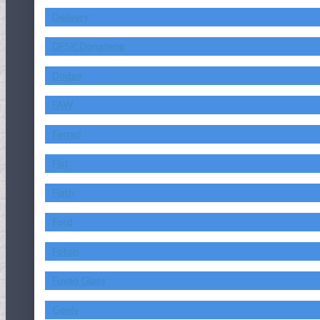
Delivery
DFSK Dongfeng
Dodge
FAW
Ferrari
Fiat
Fiath
Ford
Foton
Fuyao Glass
Geely