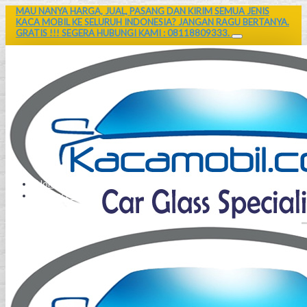
MAU NANYA HARGA, JUAL, PASANG DAN KIRIM SEMUA JENIS
KACA MOBIL KE SELURUH INDONESIA? JANGAN RAGU BERTANYA.
GRATIS !!! SEGERA HUBUNGI KAMI : 08118809333.
Home
Contact Us