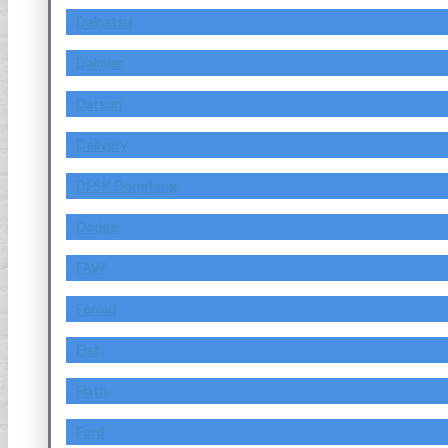
Daihatsu
Daimler
Datsun
Delivery
DFSK Dongfeng
Dodge
FAW
Ferrari
Fiat
Fiath
Ford