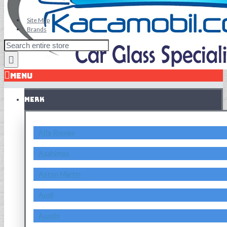
Site Map
Brands
MENU
MERK
Alfa Romeo
Asahimas
Aston Martin
Audi
Austin