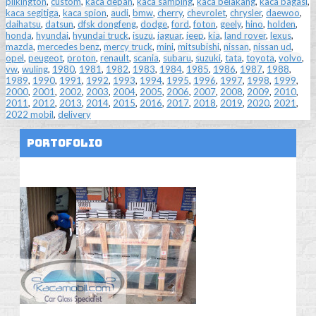
pilkington
,
custom
,
kaca depan
,
kaca samping
,
kaca belakang
,
kaca bagasi
,
kaca segitiga
,
kaca spion
,
audi
,
bmw
,
cherry
,
chevrolet
,
chrysler
,
daewoo
,
daihatsu
,
datsun
,
dfsk dongfeng
,
dodge
,
ford
,
foton
,
geely
,
hino
,
holden
,
honda
,
hyundai
,
hyundai truck
,
isuzu
,
jaguar
,
jeep
,
kia
,
land rover
,
lexus
,
mazda
,
mercedes benz
,
mercy truck
,
mini
,
mitsubishi
,
nissan
,
nissan ud
,
opel
,
peugeot
,
proton
,
renault
,
scania
,
subaru
,
suzuki
,
tata
,
toyota
,
volvo
,
vw
,
wuling
,
1980
,
1981
,
1982
,
1983
,
1984
,
1985
,
1986
,
1987
,
1988
,
1989
,
1990
,
1991
,
1992
,
1993
,
1994
,
1995
,
1996
,
1997
,
1998
,
1999
,
2000
,
2001
,
2002
,
2003
,
2004
,
2005
,
2006
,
2007
,
2008
,
2009
,
2010
,
2011
,
2012
,
2013
,
2014
,
2015
,
2016
,
2017
,
2018
,
2019
,
2020
,
2021
,
2022 mobil
,
delivery
Portofolio