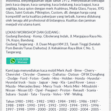
Indonesia. Berpengalaman sejak tahun 1972. Menyediakan berbagai
jenis kaca depan, kaca samping, kaca belakang, kaca bagasi, kaca
segitiga, kaca spion dengan merk Asahimas, Mulia Glass, Fuyao, XYG
Glass, Saint Gobain, Pilkington, Custom, dll. dengan harga yang
kompetitif serta kualitas pekerjaan yang terbaik, karena didukung
oleh tenaga ahli profesional di bidangnya. Kualitas dan jaminan
menjadi visi utama kami.
LOKASI WORKSHOP DAN GUDANG :
Gudang Bandung - Komp. Cibolerang Indah, Jl. Margajaya Raya No.
7A, Kopo, Bandung.
Gudang Tangerang - Jl. Daan Mogot KM 23, Tanah Tinggi (Setelah
Pom Bensin/Tunas Daihatsu) Jl. Kehakiman Raya Blok C No. 1,
Tangerang.
Kami juga menyediakan kaca mobil Merk Audi - Bmw - Cherry -
Chevrolet - Chrysler - Daewoo - Daihatsu - Datsun - DFSK Dongfeng
- Dodge - Ford - Foton - Geely - Hino - Holden - Honda - Hyundai -
Hyundai truck - Isuzu - Jaguar - Jeep - Kia - Land Rover - Lexus -
Mazda - Mercedes Benz - Mercy Truck - Moris Mini - Mitsubishi -
Nissan - Nissan UD - Opel - Peugeot - Proton - Renault - Scania -
Subaru - Suzuki - Tata - Toyota - Volvo - VW - Wuling.
Tahun 1980 - 1981 - 1982 - 1983 - 1984 - 1985 - 1986 - 1987 -
1988 - 1989 - 1990 - 1991 - 1992 - 1993 - 1994 - 1995 - 1996 -
1997 - 1998 - 1999 - 2000 - 2001 - 2002 - 2003 - 2004 - 2005 -