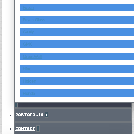
Foton
Fuyao Glass
Geely
GMC
GreatWall
Hino
Holden
Honda
+
Portofolio
+
Contact
+