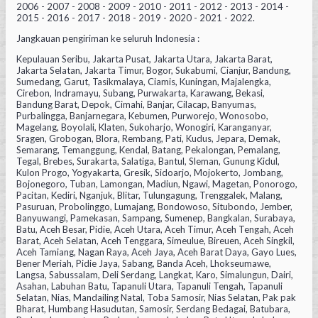
2006 - 2007 - 2008 - 2009 - 2010 - 2011 - 2012 - 2013 - 2014 -
2015 - 2016 - 2017 - 2018 - 2019 - 2020 - 2021 - 2022.
Jangkauan pengiriman ke seluruh Indonesia :
Kepulauan Seribu, Jakarta Pusat, Jakarta Utara, Jakarta Barat,
Jakarta Selatan, Jakarta Timur, Bogor, Sukabumi, Cianjur, Bandung,
Sumedang, Garut, Tasikmalaya, Ciamis, Kuningan, Majalengka,
Cirebon, Indramayu, Subang, Purwakarta, Karawang, Bekasi,
Bandung Barat, Depok, Cimahi, Banjar, Cilacap, Banyumas,
Purbalingga, Banjarnegara, Kebumen, Purworejo, Wonosobo,
Magelang, Boyolali, Klaten, Sukoharjo, Wonogiri, Karanganyar,
Sragen, Grobogan, Blora, Rembang, Pati, Kudus, Jepara, Demak,
Semarang, Temanggung, Kendal, Batang, Pekalongan, Pemalang,
Tegal, Brebes, Surakarta, Salatiga, Bantul, Sleman, Gunung Kidul,
Kulon Progo, Yogyakarta, Gresik, Sidoarjo, Mojokerto, Jombang,
Bojonegoro, Tuban, Lamongan, Madiun, Ngawi, Magetan, Ponorogo,
Pacitan, Kediri, Nganjuk, Blitar, Tulungagung, Trenggalek, Malang,
Pasuruan, Probolinggo, Lumajang, Bondowoso, Situbondo, Jember,
Banyuwangi, Pamekasan, Sampang, Sumenep, Bangkalan, Surabaya,
Batu, Aceh Besar, Pidie, Aceh Utara, Aceh Timur, Aceh Tengah, Aceh
Barat, Aceh Selatan, Aceh Tenggara, Simeulue, Bireuen, Aceh Singkil,
Aceh Tamiang, Nagan Raya, Aceh Jaya, Aceh Barat Daya, Gayo Lues,
Bener Meriah, Pidie Jaya, Sabang, Banda Aceh, Lhokseumawe,
Langsa, Sabussalam, Deli Serdang, Langkat, Karo, Simalungun, Dairi,
Asahan, Labuhan Batu, Tapanuli Utara, Tapanuli Tengah, Tapanuli
Selatan, Nias, Mandailing Natal, Toba Samosir, Nias Selatan, Pak pak
Bharat, Humbang Hasudutan, Samosir, Serdang Bedagai, Batubara,