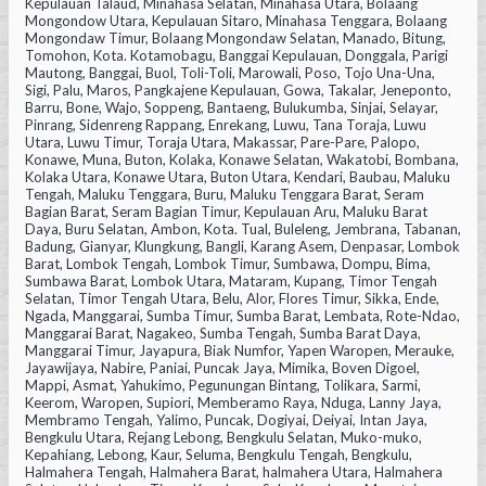
Kepulauan Talaud, Minahasa Selatan, Minahasa Utara, Bolaang
Mongondow Utara, Kepulauan Sitaro, Minahasa Tenggara, Bolaang
Mongondaw Timur, Bolaang Mongondaw Selatan, Manado, Bitung,
Tomohon, Kota. Kotamobagu, Banggai Kepulauan, Donggala, Parigi
Mautong, Banggai, Buol, Toli-Toli, Marowali, Poso, Tojo Una-Una,
Sigi, Palu, Maros, Pangkajene Kepulauan, Gowa, Takalar, Jeneponto,
Barru, Bone, Wajo, Soppeng, Bantaeng, Bulukumba, Sinjai, Selayar,
Pinrang, Sidenreng Rappang, Enrekang, Luwu, Tana Toraja, Luwu
Utara, Luwu Timur, Toraja Utara, Makassar, Pare-Pare, Palopo,
Konawe, Muna, Buton, Kolaka, Konawe Selatan, Wakatobi, Bombana,
Kolaka Utara, Konawe Utara, Buton Utara, Kendari, Baubau, Maluku
Tengah, Maluku Tenggara, Buru, Maluku Tenggara Barat, Seram
Bagian Barat, Seram Bagian Timur, Kepulauan Aru, Maluku Barat
Daya, Buru Selatan, Ambon, Kota. Tual, Buleleng, Jembrana, Tabanan,
Badung, Gianyar, Klungkung, Bangli, Karang Asem, Denpasar, Lombok
Barat, Lombok Tengah, Lombok Timur, Sumbawa, Dompu, Bima,
Sumbawa Barat, Lombok Utara, Mataram, Kupang, Timor Tengah
Selatan, Timor Tengah Utara, Belu, Alor, Flores Timur, Sikka, Ende,
Ngada, Manggarai, Sumba Timur, Sumba Barat, Lembata, Rote-Ndao,
Manggarai Barat, Nagakeo, Sumba Tengah, Sumba Barat Daya,
Manggarai Timur, Jayapura, Biak Numfor, Yapen Waropen, Merauke,
Jayawijaya, Nabire, Paniai, Puncak Jaya, Mimika, Boven Digoel,
Mappi, Asmat, Yahukimo, Pegunungan Bintang, Tolikara, Sarmi,
Keerom, Waropen, Supiori, Memberamo Raya, Nduga, Lanny Jaya,
Membramo Tengah, Yalimo, Puncak, Dogiyai, Deiyai, Intan Jaya,
Bengkulu Utara, Rejang Lebong, Bengkulu Selatan, Muko-muko,
Kepahiang, Lebong, Kaur, Seluma, Bengkulu Tengah, Bengkulu,
Halmahera Tengah, Halmahera Barat, halmahera Utara, Halmahera