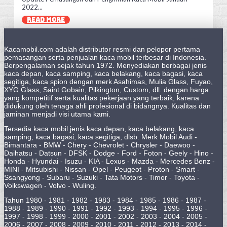
2022...
READ MORE
Kacamobil.com adalah distributor resmi dan pelopor pertama
pemasangan serta penjualan kaca mobil terbesar di Indonesia.
Berpengalaman sejak tahun 1972. Menyediakan berbagai jenis
kaca depan, kaca samping, kaca belakang, kaca bagasi, kaca
segitiga, kaca spion dengan merk Asahimas, Mulia Glass, Fuyao,
XYG Glass, Saint Gobain, Pilkington, Custom, dll. dengan harga
yang kompetitif serta kualitas pekerjaan yang terbaik, karena
didukung oleh tenaga ahli profesional di bidangnya. Kualitas dan
jaminan menjadi visi utama kami.
Tersedia kaca mobil jenis kaca depan, kaca belakang, kaca
samping, kaca bagasi, kaca segitiga, dlsb. Merk Mobil Audi -
Bimantara - BMW - Chery - Chevrolet - Chrysler - Daewoo -
Daihatsu - Datsun - DFSK - Dodge - Ford - Foton - Geely - Hino -
Honda - Hyundai - Isuzu - KIA - Lexus - Mazda - Mercedes Benz -
MINI - Mitsubishi - Nissan - Opel - Peugeot - Proton - Smart -
Ssangyong - Subaru - Suzuki - Tata Motors - Timor - Toyota -
Volkswagen - Volvo - Wuling.
Tahun 1980 - 1981 - 1982 - 1983 - 1984 - 1985 - 1986 - 1987 -
1988 - 1989 - 1990 - 1991 - 1992 - 1993 - 1994 - 1995 - 1996 -
1997 - 1998 - 1999 - 2000 - 2001 - 2002 - 2003 - 2004 - 2005 -
2006 - 2007 - 2008 - 2009 - 2010 - 2011 - 2012 - 2013 - 2014 -