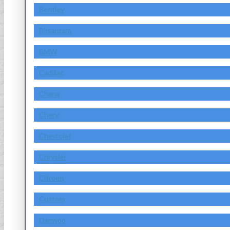
Bentley
Bimantara
BMW
Cadillac
Chana
Chery
Chevrolet
Chrysler
Citroen
Custom
Daewoo