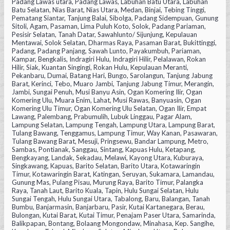
Padang Lawas utara, Padang Lawas, Labuhan Batu Utara, Labuhan
Batu Selatan, Nias Barat, Nias Utara, Medan, Binjai, Tebing Tinggi,
Pematang Siantar, Tanjung Balai, Sibolga, Padang Sidempuan, Gunung
Sitoli, Agam, Pasaman, Lima Puluh Koto, Solok, Padang Pariaman,
Pesisir Selatan, Tanah Datar, Sawahlunto/ Sijunjung, Kepulauan
Mentawai, Solok Selatan, Dharmas Raya, Pasaman Barat, Bukittinggi,
Padang, Padang Panjang, Sawah Lunto, Payakumbuh, Pariaman,
Kampar, Bengkalis, Indragiri Hulu, Indragiri Hilir, Pelalawan, Rokan
Hilir, Siak, Kuantan Singingi, Rokan Hulu, Kepulauan Meranti,
Pekanbaru, Dumai, Batang Hari, Bungo, Sarolangun, Tanjung Jabung
Barat, Kerinci, Tebo, Muaro Jambi, Tanjung Jabung Timur, Merangin,
Jambi, Sungai Penuh, Musi Banyu Asin, Ogan Komering Ilir, Ogan
Komering Ulu, Muara Enim, Lahat, Musi Rawas, Banyuasin, Ogan
Komering Ulu Timur, Ogan Komering Ulu Selatan, Ogan Ilir, Empat
Lawang, Palembang, Prabumulih, Lubuk Linggau, Pagar Alam,
Lampung Selatan, Lampung Tengah, Lampung Utara, Lampung Barat,
Tulang Bawang, Tenggamus, Lampung Timur, Way Kanan, Pasawaran,
Tulang Bawang Barat, Mesuji, Pringsewu, Bandar Lampung, Metro,
Sambas, Pontianak, Sanggau, Sintang, Kapuas Hulu, Ketapang,
Bengkayang, Landak, Sekadau, Melawi, Kayong Utara, Kuburaya,
Singkawang, Kapuas, Barito Selatan, Barito Utara, Kotawaringin
Timur, Kotawaringin Barat, Katingan, Seruyan, Sukamara, Lamandau,
Gunung Mas, Pulang Pisau, Murung Raya, Barito Timur, Palangka
Raya, Tanah Laut, Barito Kuala, Tapin, Hulu Sungai Selatan, Hulu
Sungai Tengah, Hulu Sungai Utara, Tabalong, Baru, Balangan, Tanah
Bumbu, Banjarmasin, Banjarbaru, Pasir, Kutai Kartanegara, Berau,
Bulongan, Kutai Barat, Kutai Timur, Penajam Paser Utara, Samarinda,
Balikpapan, Bontang, Bolaang Mongondaw, Minahasa, Kep. Sangihe,