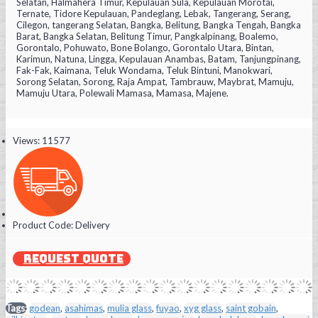
Selatan, Halmahera Timur, Kepulauan Sula, Kepulauan Morotai,
Ternate, Tidore Kepulauan, Pandeglang, Lebak, Tangerang, Serang,
Cilegon, tangerang Selatan, Bangka, Belitung, Bangka Tengah, Bangka
Barat, Bangka Selatan, Belitung Timur, Pangkalpinang, Boalemo,
Gorontalo, Pohuwato, Bone Bolango, Gorontalo Utara, Bintan,
Karimun, Natuna, Lingga, Kepulauan Anambas, Batam, Tanjungpinang,
Fak-Fak, Kaimana, Teluk Wondama, Teluk Bintuni, Manokwari,
Sorong Selatan, Sorong, Raja Ampat, Tambrauw, Maybrat, Mamuju,
Mamuju Utara, Polewali Mamasa, Mamasa, Majene.
Views: 11577
Product Code:
Delivery
REQUEST QUOTE
Tags:
godean
,
asahimas
,
mulia glass
,
fuyao
,
xyg glass
,
saint gobain
,