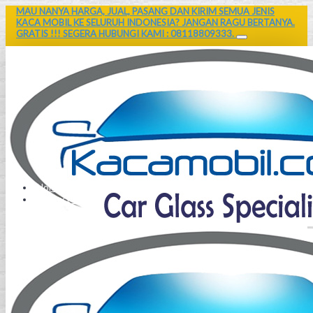
MAU NANYA HARGA, JUAL, PASANG DAN KIRIM SEMUA JENIS
KACA MOBIL KE SELURUH INDONESIA? JANGAN RAGU BERTANYA.
GRATIS !!! SEGERA HUBUNGI KAMI : 08118809333.
Home
Contact Us