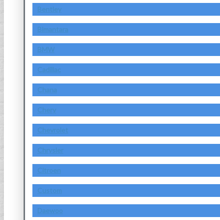
Bentley
Bimantara
BMW
Cadillac
Chana
Chery
Chevrolet
Chrysler
Citroen
Custom
Daewoo