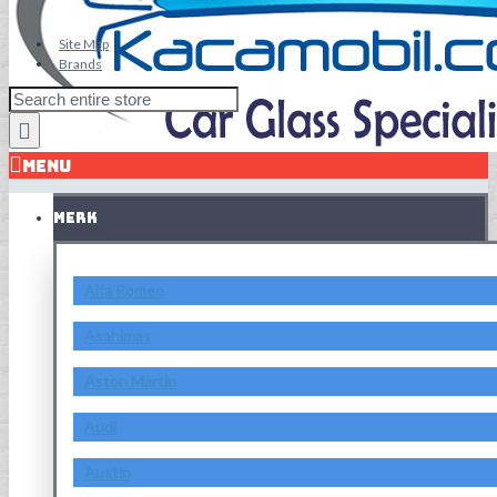
Site Map
Brands
MENU
MERK
Alfa Romeo
Asahimas
Aston Martin
Audi
Austin