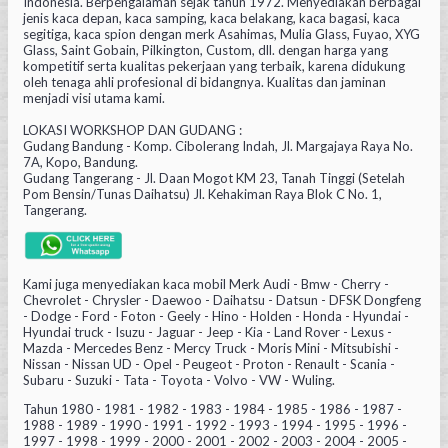
Indonesia. Berpengalaman sejak tahun 1972. Menyediakan berbagai
jenis kaca depan, kaca samping, kaca belakang, kaca bagasi, kaca
segitiga, kaca spion dengan merk Asahimas, Mulia Glass, Fuyao, XYG
Glass, Saint Gobain, Pilkington, Custom, dll. dengan harga yang
kompetitif serta kualitas pekerjaan yang terbaik, karena didukung
oleh tenaga ahli profesional di bidangnya. Kualitas dan jaminan
menjadi visi utama kami.
LOKASI WORKSHOP DAN GUDANG :
Gudang Bandung - Komp. Cibolerang Indah, Jl. Margajaya Raya No.
7A, Kopo, Bandung.
Gudang Tangerang - Jl. Daan Mogot KM 23, Tanah Tinggi (Setelah
Pom Bensin/Tunas Daihatsu) Jl. Kehakiman Raya Blok C No. 1,
Tangerang.
Kami juga menyediakan kaca mobil Merk Audi - Bmw - Cherry -
Chevrolet - Chrysler - Daewoo - Daihatsu - Datsun - DFSK Dongfeng
- Dodge - Ford - Foton - Geely - Hino - Holden - Honda - Hyundai -
Hyundai truck - Isuzu - Jaguar - Jeep - Kia - Land Rover - Lexus -
Mazda - Mercedes Benz - Mercy Truck - Moris Mini - Mitsubishi -
Nissan - Nissan UD - Opel - Peugeot - Proton - Renault - Scania -
Subaru - Suzuki - Tata - Toyota - Volvo - VW - Wuling.
Tahun 1980 - 1981 - 1982 - 1983 - 1984 - 1985 - 1986 - 1987 -
1988 - 1989 - 1990 - 1991 - 1992 - 1993 - 1994 - 1995 - 1996 -
1997 - 1998 - 1999 - 2000 - 2001 - 2002 - 2003 - 2004 - 2005 -