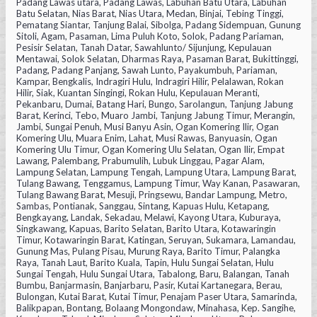
Padang Lawas utara, Padang Lawas, Labuhan Batu Utara, Labuhan
Batu Selatan, Nias Barat, Nias Utara, Medan, Binjai, Tebing Tinggi,
Pematang Siantar, Tanjung Balai, Sibolga, Padang Sidempuan, Gunung
Sitoli, Agam, Pasaman, Lima Puluh Koto, Solok, Padang Pariaman,
Pesisir Selatan, Tanah Datar, Sawahlunto/ Sijunjung, Kepulauan
Mentawai, Solok Selatan, Dharmas Raya, Pasaman Barat, Bukittinggi,
Padang, Padang Panjang, Sawah Lunto, Payakumbuh, Pariaman,
Kampar, Bengkalis, Indragiri Hulu, Indragiri Hilir, Pelalawan, Rokan
Hilir, Siak, Kuantan Singingi, Rokan Hulu, Kepulauan Meranti,
Pekanbaru, Dumai, Batang Hari, Bungo, Sarolangun, Tanjung Jabung
Barat, Kerinci, Tebo, Muaro Jambi, Tanjung Jabung Timur, Merangin,
Jambi, Sungai Penuh, Musi Banyu Asin, Ogan Komering Ilir, Ogan
Komering Ulu, Muara Enim, Lahat, Musi Rawas, Banyuasin, Ogan
Komering Ulu Timur, Ogan Komering Ulu Selatan, Ogan Ilir, Empat
Lawang, Palembang, Prabumulih, Lubuk Linggau, Pagar Alam,
Lampung Selatan, Lampung Tengah, Lampung Utara, Lampung Barat,
Tulang Bawang, Tenggamus, Lampung Timur, Way Kanan, Pasawaran,
Tulang Bawang Barat, Mesuji, Pringsewu, Bandar Lampung, Metro,
Sambas, Pontianak, Sanggau, Sintang, Kapuas Hulu, Ketapang,
Bengkayang, Landak, Sekadau, Melawi, Kayong Utara, Kuburaya,
Singkawang, Kapuas, Barito Selatan, Barito Utara, Kotawaringin
Timur, Kotawaringin Barat, Katingan, Seruyan, Sukamara, Lamandau,
Gunung Mas, Pulang Pisau, Murung Raya, Barito Timur, Palangka
Raya, Tanah Laut, Barito Kuala, Tapin, Hulu Sungai Selatan, Hulu
Sungai Tengah, Hulu Sungai Utara, Tabalong, Baru, Balangan, Tanah
Bumbu, Banjarmasin, Banjarbaru, Pasir, Kutai Kartanegara, Berau,
Bulongan, Kutai Barat, Kutai Timur, Penajam Paser Utara, Samarinda,
Balikpapan, Bontang, Bolaang Mongondaw, Minahasa, Kep. Sangihe,