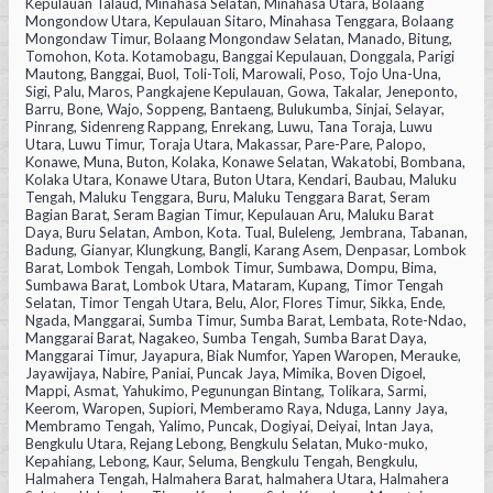
Kepulauan Talaud, Minahasa Selatan, Minahasa Utara, Bolaang
Mongondow Utara, Kepulauan Sitaro, Minahasa Tenggara, Bolaang
Mongondaw Timur, Bolaang Mongondaw Selatan, Manado, Bitung,
Tomohon, Kota. Kotamobagu, Banggai Kepulauan, Donggala, Parigi
Mautong, Banggai, Buol, Toli-Toli, Marowali, Poso, Tojo Una-Una,
Sigi, Palu, Maros, Pangkajene Kepulauan, Gowa, Takalar, Jeneponto,
Barru, Bone, Wajo, Soppeng, Bantaeng, Bulukumba, Sinjai, Selayar,
Pinrang, Sidenreng Rappang, Enrekang, Luwu, Tana Toraja, Luwu
Utara, Luwu Timur, Toraja Utara, Makassar, Pare-Pare, Palopo,
Konawe, Muna, Buton, Kolaka, Konawe Selatan, Wakatobi, Bombana,
Kolaka Utara, Konawe Utara, Buton Utara, Kendari, Baubau, Maluku
Tengah, Maluku Tenggara, Buru, Maluku Tenggara Barat, Seram
Bagian Barat, Seram Bagian Timur, Kepulauan Aru, Maluku Barat
Daya, Buru Selatan, Ambon, Kota. Tual, Buleleng, Jembrana, Tabanan,
Badung, Gianyar, Klungkung, Bangli, Karang Asem, Denpasar, Lombok
Barat, Lombok Tengah, Lombok Timur, Sumbawa, Dompu, Bima,
Sumbawa Barat, Lombok Utara, Mataram, Kupang, Timor Tengah
Selatan, Timor Tengah Utara, Belu, Alor, Flores Timur, Sikka, Ende,
Ngada, Manggarai, Sumba Timur, Sumba Barat, Lembata, Rote-Ndao,
Manggarai Barat, Nagakeo, Sumba Tengah, Sumba Barat Daya,
Manggarai Timur, Jayapura, Biak Numfor, Yapen Waropen, Merauke,
Jayawijaya, Nabire, Paniai, Puncak Jaya, Mimika, Boven Digoel,
Mappi, Asmat, Yahukimo, Pegunungan Bintang, Tolikara, Sarmi,
Keerom, Waropen, Supiori, Memberamo Raya, Nduga, Lanny Jaya,
Membramo Tengah, Yalimo, Puncak, Dogiyai, Deiyai, Intan Jaya,
Bengkulu Utara, Rejang Lebong, Bengkulu Selatan, Muko-muko,
Kepahiang, Lebong, Kaur, Seluma, Bengkulu Tengah, Bengkulu,
Halmahera Tengah, Halmahera Barat, halmahera Utara, Halmahera