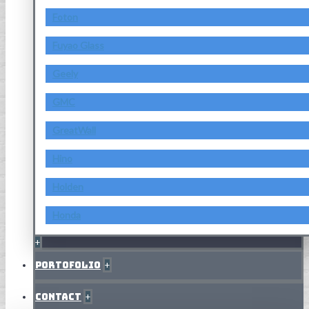
Foton
Fuyao Glass
Geely
GMC
GreatWall
Hino
Holden
Honda
+
Portofolio
+
Contact
+