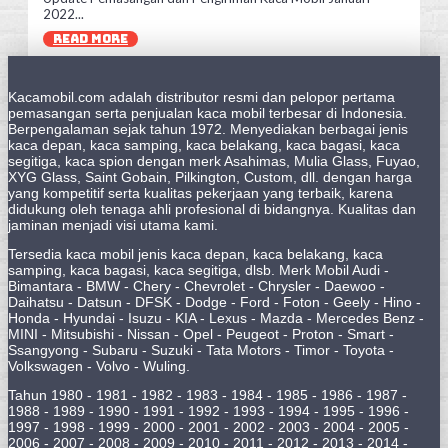
2022...
READ MORE
Kacamobil.com adalah distributor resmi dan pelopor pertama
pemasangan serta penjualan kaca mobil terbesar di Indonesia.
Berpengalaman sejak tahun 1972. Menyediakan berbagai jenis
kaca depan, kaca samping, kaca belakang, kaca bagasi, kaca
segitiga, kaca spion dengan merk Asahimas, Mulia Glass, Fuyao,
XYG Glass, Saint Gobain, Pilkington, Custom, dll. dengan harga
yang kompetitif serta kualitas pekerjaan yang terbaik, karena
didukung oleh tenaga ahli profesional di bidangnya. Kualitas dan
jaminan menjadi visi utama kami.
Tersedia kaca mobil jenis kaca depan, kaca belakang, kaca
samping, kaca bagasi, kaca segitiga, dlsb. Merk Mobil Audi -
Bimantara - BMW - Chery - Chevrolet - Chrysler - Daewoo -
Daihatsu - Datsun - DFSK - Dodge - Ford - Foton - Geely - Hino -
Honda - Hyundai - Isuzu - KIA - Lexus - Mazda - Mercedes Benz -
MINI - Mitsubishi - Nissan - Opel - Peugeot - Proton - Smart -
Ssangyong - Subaru - Suzuki - Tata Motors - Timor - Toyota -
Volkswagen - Volvo - Wuling.
Tahun 1980 - 1981 - 1982 - 1983 - 1984 - 1985 - 1986 - 1987 -
1988 - 1989 - 1990 - 1991 - 1992 - 1993 - 1994 - 1995 - 1996 -
1997 - 1998 - 1999 - 2000 - 2001 - 2002 - 2003 - 2004 - 2005 -
2006 - 2007 - 2008 - 2009 - 2010 - 2011 - 2012 - 2013 - 2014 -