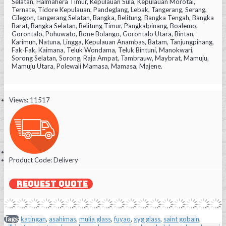
Selatan, Halmahera Timur, Kepulauan Sula, Kepulauan Morotai,
Ternate, Tidore Kepulauan, Pandeglang, Lebak, Tangerang, Serang,
Cilegon, tangerang Selatan, Bangka, Belitung, Bangka Tengah, Bangka
Barat, Bangka Selatan, Belitung Timur, Pangkalpinang, Boalemo,
Gorontalo, Pohuwato, Bone Bolango, Gorontalo Utara, Bintan,
Karimun, Natuna, Lingga, Kepulauan Anambas, Batam, Tanjungpinang,
Fak-Fak, Kaimana, Teluk Wondama, Teluk Bintuni, Manokwari,
Sorong Selatan, Sorong, Raja Ampat, Tambrauw, Maybrat, Mamuju,
Mamuju Utara, Polewali Mamasa, Mamasa, Majene.
Views: 11517
Product Code:
Delivery
REQUEST QUOTE
Tags:
katingan
,
asahimas
,
mulia glass
,
fuyao
,
xyg glass
,
saint gobain
,