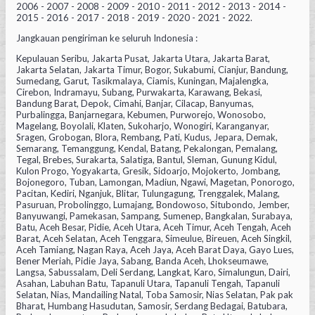
2006 - 2007 - 2008 - 2009 - 2010 - 2011 - 2012 - 2013 - 2014 -
2015 - 2016 - 2017 - 2018 - 2019 - 2020 - 2021 - 2022.
Jangkauan pengiriman ke seluruh Indonesia :
Kepulauan Seribu, Jakarta Pusat, Jakarta Utara, Jakarta Barat,
Jakarta Selatan, Jakarta Timur, Bogor, Sukabumi, Cianjur, Bandung,
Sumedang, Garut, Tasikmalaya, Ciamis, Kuningan, Majalengka,
Cirebon, Indramayu, Subang, Purwakarta, Karawang, Bekasi,
Bandung Barat, Depok, Cimahi, Banjar, Cilacap, Banyumas,
Purbalingga, Banjarnegara, Kebumen, Purworejo, Wonosobo,
Magelang, Boyolali, Klaten, Sukoharjo, Wonogiri, Karanganyar,
Sragen, Grobogan, Blora, Rembang, Pati, Kudus, Jepara, Demak,
Semarang, Temanggung, Kendal, Batang, Pekalongan, Pemalang,
Tegal, Brebes, Surakarta, Salatiga, Bantul, Sleman, Gunung Kidul,
Kulon Progo, Yogyakarta, Gresik, Sidoarjo, Mojokerto, Jombang,
Bojonegoro, Tuban, Lamongan, Madiun, Ngawi, Magetan, Ponorogo,
Pacitan, Kediri, Nganjuk, Blitar, Tulungagung, Trenggalek, Malang,
Pasuruan, Probolinggo, Lumajang, Bondowoso, Situbondo, Jember,
Banyuwangi, Pamekasan, Sampang, Sumenep, Bangkalan, Surabaya,
Batu, Aceh Besar, Pidie, Aceh Utara, Aceh Timur, Aceh Tengah, Aceh
Barat, Aceh Selatan, Aceh Tenggara, Simeulue, Bireuen, Aceh Singkil,
Aceh Tamiang, Nagan Raya, Aceh Jaya, Aceh Barat Daya, Gayo Lues,
Bener Meriah, Pidie Jaya, Sabang, Banda Aceh, Lhokseumawe,
Langsa, Sabussalam, Deli Serdang, Langkat, Karo, Simalungun, Dairi,
Asahan, Labuhan Batu, Tapanuli Utara, Tapanuli Tengah, Tapanuli
Selatan, Nias, Mandailing Natal, Toba Samosir, Nias Selatan, Pak pak
Bharat, Humbang Hasudutan, Samosir, Serdang Bedagai, Batubara,