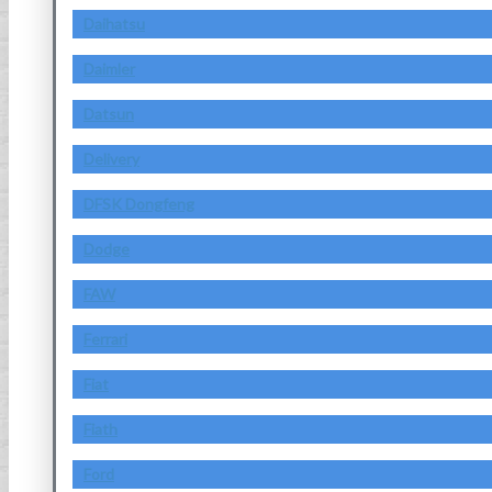
Daihatsu
Daimler
Datsun
Delivery
DFSK Dongfeng
Dodge
FAW
Ferrari
Fiat
Fiath
Ford