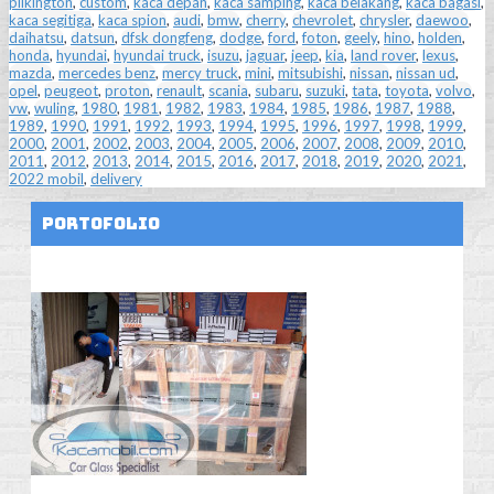
pilkington
,
custom
,
kaca depan
,
kaca samping
,
kaca belakang
,
kaca bagasi
,
kaca segitiga
,
kaca spion
,
audi
,
bmw
,
cherry
,
chevrolet
,
chrysler
,
daewoo
,
daihatsu
,
datsun
,
dfsk dongfeng
,
dodge
,
ford
,
foton
,
geely
,
hino
,
holden
,
honda
,
hyundai
,
hyundai truck
,
isuzu
,
jaguar
,
jeep
,
kia
,
land rover
,
lexus
,
mazda
,
mercedes benz
,
mercy truck
,
mini
,
mitsubishi
,
nissan
,
nissan ud
,
opel
,
peugeot
,
proton
,
renault
,
scania
,
subaru
,
suzuki
,
tata
,
toyota
,
volvo
,
vw
,
wuling
,
1980
,
1981
,
1982
,
1983
,
1984
,
1985
,
1986
,
1987
,
1988
,
1989
,
1990
,
1991
,
1992
,
1993
,
1994
,
1995
,
1996
,
1997
,
1998
,
1999
,
2000
,
2001
,
2002
,
2003
,
2004
,
2005
,
2006
,
2007
,
2008
,
2009
,
2010
,
2011
,
2012
,
2013
,
2014
,
2015
,
2016
,
2017
,
2018
,
2019
,
2020
,
2021
,
2022 mobil
,
delivery
Portofolio