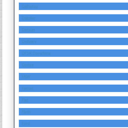
Daihatsu
Daimler
Datsun
Delivery
DFSK Dongfeng
Dodge
FAW
Ferrari
Fiat
Fiath
Ford