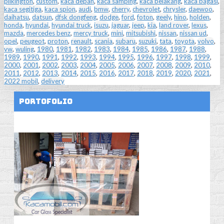
pilkington
,
custom
,
kaca depan
,
kaca samping
,
kaca belakang
,
kaca bagasi
,
kaca segitiga
,
kaca spion
,
audi
,
bmw
,
cherry
,
chevrolet
,
chrysler
,
daewoo
,
daihatsu
,
datsun
,
dfsk dongfeng
,
dodge
,
ford
,
foton
,
geely
,
hino
,
holden
,
honda
,
hyundai
,
hyundai truck
,
isuzu
,
jaguar
,
jeep
,
kia
,
land rover
,
lexus
,
mazda
,
mercedes benz
,
mercy truck
,
mini
,
mitsubishi
,
nissan
,
nissan ud
,
opel
,
peugeot
,
proton
,
renault
,
scania
,
subaru
,
suzuki
,
tata
,
toyota
,
volvo
,
vw
,
wuling
,
1980
,
1981
,
1982
,
1983
,
1984
,
1985
,
1986
,
1987
,
1988
,
1989
,
1990
,
1991
,
1992
,
1993
,
1994
,
1995
,
1996
,
1997
,
1998
,
1999
,
2000
,
2001
,
2002
,
2003
,
2004
,
2005
,
2006
,
2007
,
2008
,
2009
,
2010
,
2011
,
2012
,
2013
,
2014
,
2015
,
2016
,
2017
,
2018
,
2019
,
2020
,
2021
,
2022 mobil
,
delivery
Portofolio