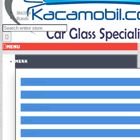
Site Map
Brands
MENU
MERK
Alfa Romeo
Asahimas
Aston Martin
Audi
Austin