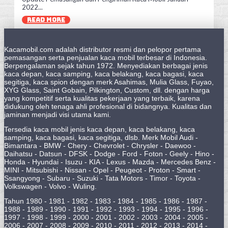
2022...
READ MORE
Kacamobil.com adalah distributor resmi dan pelopor pertama
pemasangan serta penjualan kaca mobil terbesar di Indonesia.
Berpengalaman sejak tahun 1972. Menyediakan berbagai jenis
kaca depan, kaca samping, kaca belakang, kaca bagasi, kaca
segitiga, kaca spion dengan merk Asahimas, Mulia Glass, Fuyao,
XYG Glass, Saint Gobain, Pilkington, Custom, dll. dengan harga
yang kompetitif serta kualitas pekerjaan yang terbaik, karena
didukung oleh tenaga ahli profesional di bidangnya. Kualitas dan
jaminan menjadi visi utama kami.
Tersedia kaca mobil jenis kaca depan, kaca belakang, kaca
samping, kaca bagasi, kaca segitiga, dlsb. Merk Mobil Audi -
Bimantara - BMW - Chery - Chevrolet - Chrysler - Daewoo -
Daihatsu - Datsun - DFSK - Dodge - Ford - Foton - Geely - Hino -
Honda - Hyundai - Isuzu - KIA - Lexus - Mazda - Mercedes Benz -
MINI - Mitsubishi - Nissan - Opel - Peugeot - Proton - Smart -
Ssangyong - Subaru - Suzuki - Tata Motors - Timor - Toyota -
Volkswagen - Volvo - Wuling.
Tahun 1980 - 1981 - 1982 - 1983 - 1984 - 1985 - 1986 - 1987 -
1988 - 1989 - 1990 - 1991 - 1992 - 1993 - 1994 - 1995 - 1996 -
1997 - 1998 - 1999 - 2000 - 2001 - 2002 - 2003 - 2004 - 2005 -
2006 - 2007 - 2008 - 2009 - 2010 - 2011 - 2012 - 2013 - 2014 -