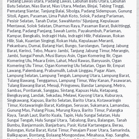
Padang Lawas utara, Padang Lawas, Labuhan Batu Utara, Labuhan
Batu Selatan, Nias Barat, Nias Utara, Medan, Binjai, Tebing Tinggi,
Pematang Siantar, Tanjung Balai, Sibolga, Padang Sidempuan, Gunung
Sitoli, Agam, Pasaman, Lima Puluh Koto, Solok, Padang Pariaman,
Pesisir Selatan, Tanah Datar, Sawahlunto/ Sijunjung, Kepulauan
Mentawai, Solok Selatan, Dharmas Raya, Pasaman Barat, Bukittinggi,
Padang, Padang Panjang, Sawah Lunto, Payakumbuh, Pariaman,
Kampar, Bengkalis, Indragiri Hulu, Indragiri Hilir, Pelalawan, Rokan
Hilir, Siak, Kuantan Singingi, Rokan Hulu, Kepulauan Meranti,
Pekanbaru, Dumai, Batang Hari, Bungo, Sarolangun, Tanjung Jabung
Barat, Kerinci, Tebo, Muaro Jambi, Tanjung Jabung Timur, Merangin,
Jambi, Sungai Penuh, Musi Banyu Asin, Ogan Komering Ilir, Ogan
Komering Ulu, Muara Enim, Lahat, Musi Rawas, Banyuasin, Ogan
Komering Ulu Timur, Ogan Komering Ulu Selatan, Ogan Ilir, Empat
Lawang, Palembang, Prabumulih, Lubuk Linggau, Pagar Alam,
Lampung Selatan, Lampung Tengah, Lampung Utara, Lampung Barat,
Tulang Bawang, Tenggamus, Lampung Timur, Way Kanan, Pasawaran,
Tulang Bawang Barat, Mesuji, Pringsewu, Bandar Lampung, Metro,
Sambas, Pontianak, Sanggau, Sintang, Kapuas Hulu, Ketapang,
Bengkayang, Landak, Sekadau, Melawi, Kayong Utara, Kuburaya,
Singkawang, Kapuas, Barito Selatan, Barito Utara, Kotawaringin
Timur, Kotawaringin Barat, Katingan, Seruyan, Sukamara, Lamandau,
Gunung Mas, Pulang Pisau, Murung Raya, Barito Timur, Palangka
Raya, Tanah Laut, Barito Kuala, Tapin, Hulu Sungai Selatan, Hulu
Sungai Tengah, Hulu Sungai Utara, Tabalong, Baru, Balangan, Tanah
Bumbu, Banjarmasin, Banjarbaru, Pasir, Kutai Kartanegara, Berau,
Bulongan, Kutai Barat, Kutai Timur, Penajam Paser Utara, Samarinda,
Balikpapan, Bontang, Bolaang Mongondaw, Minahasa, Kep. Sangihe,