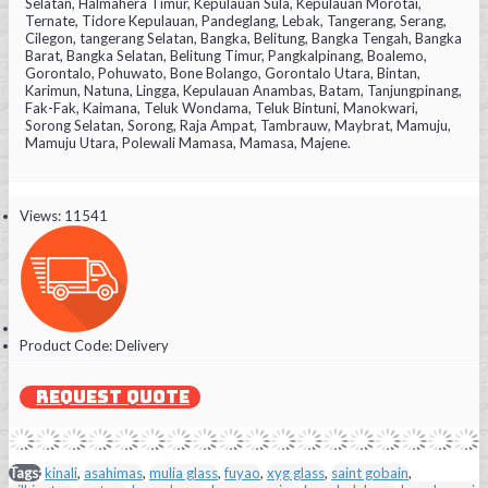
Selatan, Halmahera Timur, Kepulauan Sula, Kepulauan Morotai,
Ternate, Tidore Kepulauan, Pandeglang, Lebak, Tangerang, Serang,
Cilegon, tangerang Selatan, Bangka, Belitung, Bangka Tengah, Bangka
Barat, Bangka Selatan, Belitung Timur, Pangkalpinang, Boalemo,
Gorontalo, Pohuwato, Bone Bolango, Gorontalo Utara, Bintan,
Karimun, Natuna, Lingga, Kepulauan Anambas, Batam, Tanjungpinang,
Fak-Fak, Kaimana, Teluk Wondama, Teluk Bintuni, Manokwari,
Sorong Selatan, Sorong, Raja Ampat, Tambrauw, Maybrat, Mamuju,
Mamuju Utara, Polewali Mamasa, Mamasa, Majene.
Views: 11541
Product Code:
Delivery
REQUEST QUOTE
Tags:
kinali
,
asahimas
,
mulia glass
,
fuyao
,
xyg glass
,
saint gobain
,