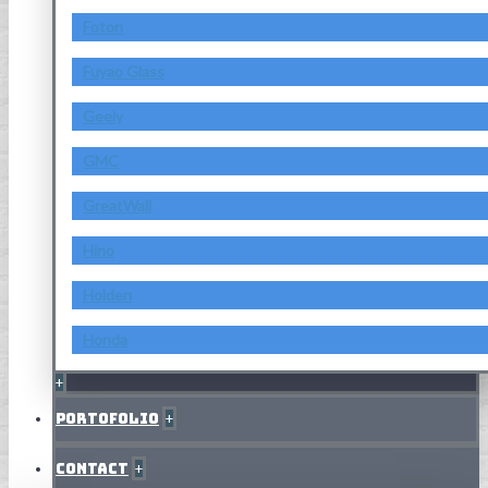
Foton
Fuyao Glass
Geely
GMC
GreatWall
Hino
Holden
Honda
+
Portofolio
+
Contact
+