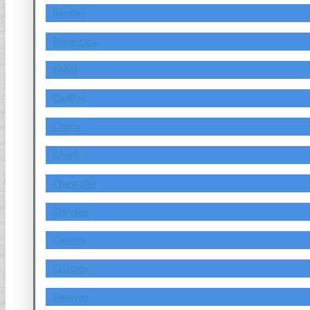
Bentley
Bimantara
BMW
Cadillac
Chana
Chery
Chevrolet
Chrysler
Citroen
Custom
Daewoo