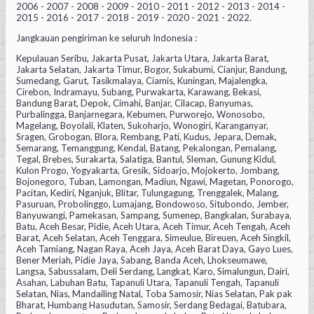
2006 - 2007 - 2008 - 2009 - 2010 - 2011 - 2012 - 2013 - 2014 -
2015 - 2016 - 2017 - 2018 - 2019 - 2020 - 2021 - 2022.
Jangkauan pengiriman ke seluruh Indonesia :
Kepulauan Seribu, Jakarta Pusat, Jakarta Utara, Jakarta Barat,
Jakarta Selatan, Jakarta Timur, Bogor, Sukabumi, Cianjur, Bandung,
Sumedang, Garut, Tasikmalaya, Ciamis, Kuningan, Majalengka,
Cirebon, Indramayu, Subang, Purwakarta, Karawang, Bekasi,
Bandung Barat, Depok, Cimahi, Banjar, Cilacap, Banyumas,
Purbalingga, Banjarnegara, Kebumen, Purworejo, Wonosobo,
Magelang, Boyolali, Klaten, Sukoharjo, Wonogiri, Karanganyar,
Sragen, Grobogan, Blora, Rembang, Pati, Kudus, Jepara, Demak,
Semarang, Temanggung, Kendal, Batang, Pekalongan, Pemalang,
Tegal, Brebes, Surakarta, Salatiga, Bantul, Sleman, Gunung Kidul,
Kulon Progo, Yogyakarta, Gresik, Sidoarjo, Mojokerto, Jombang,
Bojonegoro, Tuban, Lamongan, Madiun, Ngawi, Magetan, Ponorogo,
Pacitan, Kediri, Nganjuk, Blitar, Tulungagung, Trenggalek, Malang,
Pasuruan, Probolinggo, Lumajang, Bondowoso, Situbondo, Jember,
Banyuwangi, Pamekasan, Sampang, Sumenep, Bangkalan, Surabaya,
Batu, Aceh Besar, Pidie, Aceh Utara, Aceh Timur, Aceh Tengah, Aceh
Barat, Aceh Selatan, Aceh Tenggara, Simeulue, Bireuen, Aceh Singkil,
Aceh Tamiang, Nagan Raya, Aceh Jaya, Aceh Barat Daya, Gayo Lues,
Bener Meriah, Pidie Jaya, Sabang, Banda Aceh, Lhokseumawe,
Langsa, Sabussalam, Deli Serdang, Langkat, Karo, Simalungun, Dairi,
Asahan, Labuhan Batu, Tapanuli Utara, Tapanuli Tengah, Tapanuli
Selatan, Nias, Mandailing Natal, Toba Samosir, Nias Selatan, Pak pak
Bharat, Humbang Hasudutan, Samosir, Serdang Bedagai, Batubara,