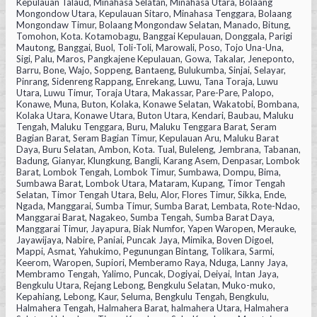
Kepulauan Talaud, Minahasa Selatan, Minahasa Utara, Bolaang
Mongondow Utara, Kepulauan Sitaro, Minahasa Tenggara, Bolaang
Mongondaw Timur, Bolaang Mongondaw Selatan, Manado, Bitung,
Tomohon, Kota. Kotamobagu, Banggai Kepulauan, Donggala, Parigi
Mautong, Banggai, Buol, Toli-Toli, Marowali, Poso, Tojo Una-Una,
Sigi, Palu, Maros, Pangkajene Kepulauan, Gowa, Takalar, Jeneponto,
Barru, Bone, Wajo, Soppeng, Bantaeng, Bulukumba, Sinjai, Selayar,
Pinrang, Sidenreng Rappang, Enrekang, Luwu, Tana Toraja, Luwu
Utara, Luwu Timur, Toraja Utara, Makassar, Pare-Pare, Palopo,
Konawe, Muna, Buton, Kolaka, Konawe Selatan, Wakatobi, Bombana,
Kolaka Utara, Konawe Utara, Buton Utara, Kendari, Baubau, Maluku
Tengah, Maluku Tenggara, Buru, Maluku Tenggara Barat, Seram
Bagian Barat, Seram Bagian Timur, Kepulauan Aru, Maluku Barat
Daya, Buru Selatan, Ambon, Kota. Tual, Buleleng, Jembrana, Tabanan,
Badung, Gianyar, Klungkung, Bangli, Karang Asem, Denpasar, Lombok
Barat, Lombok Tengah, Lombok Timur, Sumbawa, Dompu, Bima,
Sumbawa Barat, Lombok Utara, Mataram, Kupang, Timor Tengah
Selatan, Timor Tengah Utara, Belu, Alor, Flores Timur, Sikka, Ende,
Ngada, Manggarai, Sumba Timur, Sumba Barat, Lembata, Rote-Ndao,
Manggarai Barat, Nagakeo, Sumba Tengah, Sumba Barat Daya,
Manggarai Timur, Jayapura, Biak Numfor, Yapen Waropen, Merauke,
Jayawijaya, Nabire, Paniai, Puncak Jaya, Mimika, Boven Digoel,
Mappi, Asmat, Yahukimo, Pegunungan Bintang, Tolikara, Sarmi,
Keerom, Waropen, Supiori, Memberamo Raya, Nduga, Lanny Jaya,
Membramo Tengah, Yalimo, Puncak, Dogiyai, Deiyai, Intan Jaya,
Bengkulu Utara, Rejang Lebong, Bengkulu Selatan, Muko-muko,
Kepahiang, Lebong, Kaur, Seluma, Bengkulu Tengah, Bengkulu,
Halmahera Tengah, Halmahera Barat, halmahera Utara, Halmahera