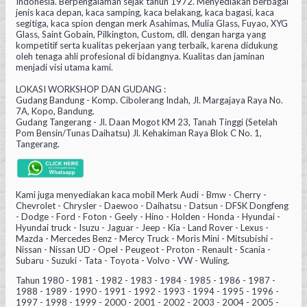
Indonesia. Berpengalaman sejak tahun 1972. Menyediakan berbagai
jenis kaca depan, kaca samping, kaca belakang, kaca bagasi, kaca
segitiga, kaca spion dengan merk Asahimas, Mulia Glass, Fuyao, XYG
Glass, Saint Gobain, Pilkington, Custom, dll. dengan harga yang
kompetitif serta kualitas pekerjaan yang terbaik, karena didukung
oleh tenaga ahli profesional di bidangnya. Kualitas dan jaminan
menjadi visi utama kami.
LOKASI WORKSHOP DAN GUDANG :
Gudang Bandung - Komp. Cibolerang Indah, Jl. Margajaya Raya No.
7A, Kopo, Bandung.
Gudang Tangerang - Jl. Daan Mogot KM 23, Tanah Tinggi (Setelah
Pom Bensin/Tunas Daihatsu) Jl. Kehakiman Raya Blok C No. 1,
Tangerang.
Kami juga menyediakan kaca mobil Merk Audi - Bmw - Cherry -
Chevrolet - Chrysler - Daewoo - Daihatsu - Datsun - DFSK Dongfeng
- Dodge - Ford - Foton - Geely - Hino - Holden - Honda - Hyundai -
Hyundai truck - Isuzu - Jaguar - Jeep - Kia - Land Rover - Lexus -
Mazda - Mercedes Benz - Mercy Truck - Moris Mini - Mitsubishi -
Nissan - Nissan UD - Opel - Peugeot - Proton - Renault - Scania -
Subaru - Suzuki - Tata - Toyota - Volvo - VW - Wuling.
Tahun 1980 - 1981 - 1982 - 1983 - 1984 - 1985 - 1986 - 1987 -
1988 - 1989 - 1990 - 1991 - 1992 - 1993 - 1994 - 1995 - 1996 -
1997 - 1998 - 1999 - 2000 - 2001 - 2002 - 2003 - 2004 - 2005 -