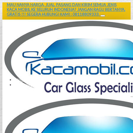
MAU NANYA HARGA, JUAL, PASANG DAN KIRIM SEMUA JENIS
KACA MOBIL KE SELURUH INDONESIA? JANGAN RAGU BERTANYA.
GRATIS !!! SEGERA HUBUNGI KAMI : 08118809333.
Home
Contact Us