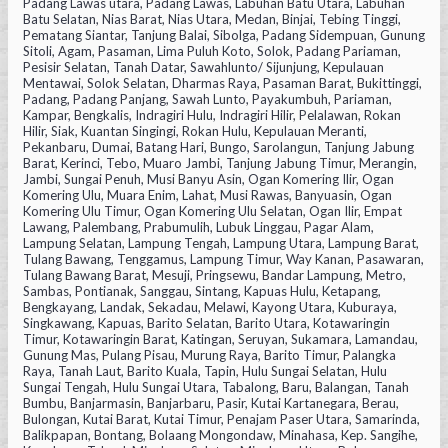
Padang Lawas utara, Padang Lawas, Labuhan Batu Utara, Labuhan
Batu Selatan, Nias Barat, Nias Utara, Medan, Binjai, Tebing Tinggi,
Pematang Siantar, Tanjung Balai, Sibolga, Padang Sidempuan, Gunung
Sitoli, Agam, Pasaman, Lima Puluh Koto, Solok, Padang Pariaman,
Pesisir Selatan, Tanah Datar, Sawahlunto/ Sijunjung, Kepulauan
Mentawai, Solok Selatan, Dharmas Raya, Pasaman Barat, Bukittinggi,
Padang, Padang Panjang, Sawah Lunto, Payakumbuh, Pariaman,
Kampar, Bengkalis, Indragiri Hulu, Indragiri Hilir, Pelalawan, Rokan
Hilir, Siak, Kuantan Singingi, Rokan Hulu, Kepulauan Meranti,
Pekanbaru, Dumai, Batang Hari, Bungo, Sarolangun, Tanjung Jabung
Barat, Kerinci, Tebo, Muaro Jambi, Tanjung Jabung Timur, Merangin,
Jambi, Sungai Penuh, Musi Banyu Asin, Ogan Komering Ilir, Ogan
Komering Ulu, Muara Enim, Lahat, Musi Rawas, Banyuasin, Ogan
Komering Ulu Timur, Ogan Komering Ulu Selatan, Ogan Ilir, Empat
Lawang, Palembang, Prabumulih, Lubuk Linggau, Pagar Alam,
Lampung Selatan, Lampung Tengah, Lampung Utara, Lampung Barat,
Tulang Bawang, Tenggamus, Lampung Timur, Way Kanan, Pasawaran,
Tulang Bawang Barat, Mesuji, Pringsewu, Bandar Lampung, Metro,
Sambas, Pontianak, Sanggau, Sintang, Kapuas Hulu, Ketapang,
Bengkayang, Landak, Sekadau, Melawi, Kayong Utara, Kuburaya,
Singkawang, Kapuas, Barito Selatan, Barito Utara, Kotawaringin
Timur, Kotawaringin Barat, Katingan, Seruyan, Sukamara, Lamandau,
Gunung Mas, Pulang Pisau, Murung Raya, Barito Timur, Palangka
Raya, Tanah Laut, Barito Kuala, Tapin, Hulu Sungai Selatan, Hulu
Sungai Tengah, Hulu Sungai Utara, Tabalong, Baru, Balangan, Tanah
Bumbu, Banjarmasin, Banjarbaru, Pasir, Kutai Kartanegara, Berau,
Bulongan, Kutai Barat, Kutai Timur, Penajam Paser Utara, Samarinda,
Balikpapan, Bontang, Bolaang Mongondaw, Minahasa, Kep. Sangihe,