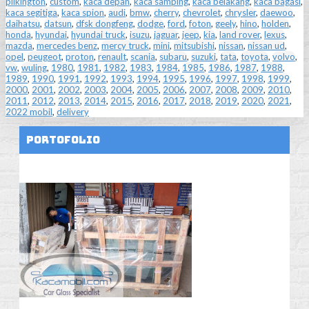
pilkington
,
custom
,
kaca depan
,
kaca samping
,
kaca belakang
,
kaca bagasi
,
kaca segitiga
,
kaca spion
,
audi
,
bmw
,
cherry
,
chevrolet
,
chrysler
,
daewoo
,
daihatsu
,
datsun
,
dfsk dongfeng
,
dodge
,
ford
,
foton
,
geely
,
hino
,
holden
,
honda
,
hyundai
,
hyundai truck
,
isuzu
,
jaguar
,
jeep
,
kia
,
land rover
,
lexus
,
mazda
,
mercedes benz
,
mercy truck
,
mini
,
mitsubishi
,
nissan
,
nissan ud
,
opel
,
peugeot
,
proton
,
renault
,
scania
,
subaru
,
suzuki
,
tata
,
toyota
,
volvo
,
vw
,
wuling
,
1980
,
1981
,
1982
,
1983
,
1984
,
1985
,
1986
,
1987
,
1988
,
1989
,
1990
,
1991
,
1992
,
1993
,
1994
,
1995
,
1996
,
1997
,
1998
,
1999
,
2000
,
2001
,
2002
,
2003
,
2004
,
2005
,
2006
,
2007
,
2008
,
2009
,
2010
,
2011
,
2012
,
2013
,
2014
,
2015
,
2016
,
2017
,
2018
,
2019
,
2020
,
2021
,
2022 mobil
,
delivery
Portofolio