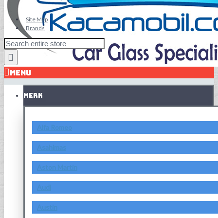
Site Map
Brands
MENU
MERK
Alfa Romeo
Asahimas
Aston Martin
Audi
Austin