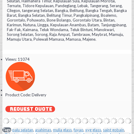
Selatan, Halmahera Timur, Kepulauan Sula, Kepulauan Morotai,
Ternate, Tidore Kepulauan, Pandeglang, Lebak, Tangerang, Serang,
Cilegon, tangerang Selatan, Bangka, Belitung, Bangka Tengah, Bangka
Barat, Bangka Selatan, Belitung Timur, Pangkalpinang, Boalemo,
Gorontalo, Pohuwato, Bone Bolango, Gorontalo Utara, Bintan,
Karimun, Natuna, Lingga, Kepulauan Anambas, Batam, Tanjungpinang,
Fak-Fak, Kaimana, Teluk Wondama, Teluk Bintuni, Manokwari,
Sorong Selatan, Sorong, Raja Ampat, Tambrauw, Maybrat, Mamuju,
Mamuju Utara, Polewali Mamasa, Mamasa, Majene.
Views: 11074
Product Code:
Delivery
REQUEST QUOTE
Tags:
palu selatan
,
asahimas
,
mulia glass
,
fuyao
,
xyg glass
,
saint gobain
,