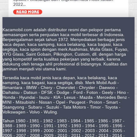
2022...
READ MORE
Kacamobil.com adalah distributor resmi dan pelopor pertama
pemasangan serta penjualan kaca mobil terbesar di Indonesia.
Berpengalaman sejak tahun 1972. Menyediakan berbagai jenis
kaca depan, kaca samping, kaca belakang, kaca bagasi, kaca
segitiga, kaca spion dengan merk Asahimas, Mulia Glass, Fuyao,
XYG Glass, Saint Gobain, Pilkington, Custom, dll. dengan harga
yang kompetitif serta kualitas pekerjaan yang terbaik, karena
didukung oleh tenaga ahli profesional di bidangnya. Kualitas dan
jaminan menjadi visi utama kami.
Tersedia kaca mobil jenis kaca depan, kaca belakang, kaca
samping, kaca bagasi, kaca segitiga, dlsb. Merk Mobil Audi -
Bimantara - BMW - Chery - Chevrolet - Chrysler - Daewoo -
Daihatsu - Datsun - DFSK - Dodge - Ford - Foton - Geely - Hino -
Honda - Hyundai - Isuzu - KIA - Lexus - Mazda - Mercedes Benz -
MINI - Mitsubishi - Nissan - Opel - Peugeot - Proton - Smart -
Ssangyong - Subaru - Suzuki - Tata Motors - Timor - Toyota -
Volkswagen - Volvo - Wuling.
Tahun 1980 - 1981 - 1982 - 1983 - 1984 - 1985 - 1986 - 1987 -
1988 - 1989 - 1990 - 1991 - 1992 - 1993 - 1994 - 1995 - 1996 -
1997 - 1998 - 1999 - 2000 - 2001 - 2002 - 2003 - 2004 - 2005 -
2006 - 2007 - 2008 - 2009 - 2010 - 2011 - 2012 - 2013 - 2014 -