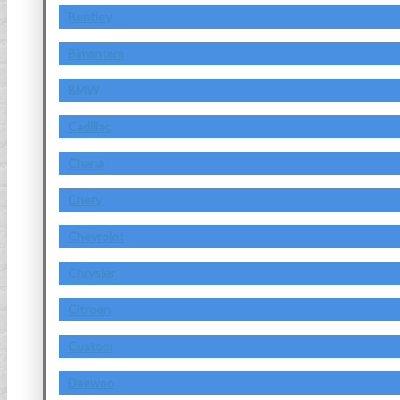
Bentley
Bimantara
BMW
Cadillac
Chana
Chery
Chevrolet
Chrysler
Citroen
Custom
Daewoo