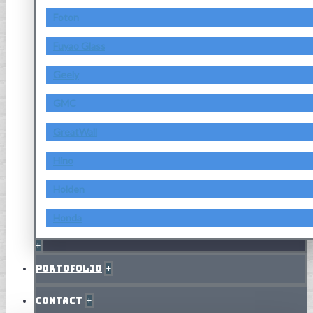
Foton
Fuyao Glass
Geely
GMC
GreatWall
Hino
Holden
Honda
+
Portofolio
+
Contact
+