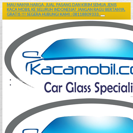
MAU NANYA HARGA, JUAL, PASANG DAN KIRIM SEMUA JENIS
KACA MOBIL KE SELURUH INDONESIA? JANGAN RAGU BERTANYA.
GRATIS !!! SEGERA HUBUNGI KAMI : 08118809333.
Home
Contact Us