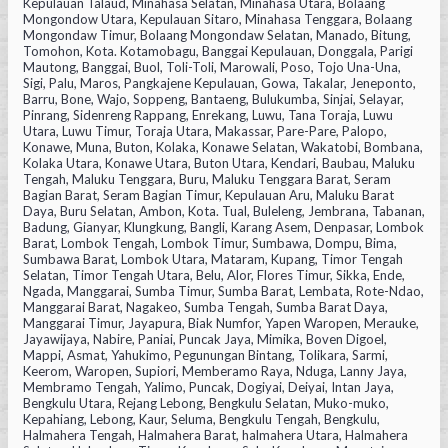
Kepulauan Talaud, Minahasa Selatan, Minahasa Utara, Bolaang
Mongondow Utara, Kepulauan Sitaro, Minahasa Tenggara, Bolaang
Mongondaw Timur, Bolaang Mongondaw Selatan, Manado, Bitung,
Tomohon, Kota. Kotamobagu, Banggai Kepulauan, Donggala, Parigi
Mautong, Banggai, Buol, Toli-Toli, Marowali, Poso, Tojo Una-Una,
Sigi, Palu, Maros, Pangkajene Kepulauan, Gowa, Takalar, Jeneponto,
Barru, Bone, Wajo, Soppeng, Bantaeng, Bulukumba, Sinjai, Selayar,
Pinrang, Sidenreng Rappang, Enrekang, Luwu, Tana Toraja, Luwu
Utara, Luwu Timur, Toraja Utara, Makassar, Pare-Pare, Palopo,
Konawe, Muna, Buton, Kolaka, Konawe Selatan, Wakatobi, Bombana,
Kolaka Utara, Konawe Utara, Buton Utara, Kendari, Baubau, Maluku
Tengah, Maluku Tenggara, Buru, Maluku Tenggara Barat, Seram
Bagian Barat, Seram Bagian Timur, Kepulauan Aru, Maluku Barat
Daya, Buru Selatan, Ambon, Kota. Tual, Buleleng, Jembrana, Tabanan,
Badung, Gianyar, Klungkung, Bangli, Karang Asem, Denpasar, Lombok
Barat, Lombok Tengah, Lombok Timur, Sumbawa, Dompu, Bima,
Sumbawa Barat, Lombok Utara, Mataram, Kupang, Timor Tengah
Selatan, Timor Tengah Utara, Belu, Alor, Flores Timur, Sikka, Ende,
Ngada, Manggarai, Sumba Timur, Sumba Barat, Lembata, Rote-Ndao,
Manggarai Barat, Nagakeo, Sumba Tengah, Sumba Barat Daya,
Manggarai Timur, Jayapura, Biak Numfor, Yapen Waropen, Merauke,
Jayawijaya, Nabire, Paniai, Puncak Jaya, Mimika, Boven Digoel,
Mappi, Asmat, Yahukimo, Pegunungan Bintang, Tolikara, Sarmi,
Keerom, Waropen, Supiori, Memberamo Raya, Nduga, Lanny Jaya,
Membramo Tengah, Yalimo, Puncak, Dogiyai, Deiyai, Intan Jaya,
Bengkulu Utara, Rejang Lebong, Bengkulu Selatan, Muko-muko,
Kepahiang, Lebong, Kaur, Seluma, Bengkulu Tengah, Bengkulu,
Halmahera Tengah, Halmahera Barat, halmahera Utara, Halmahera