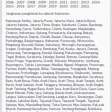
2006 - 2007 - 2008 - 2009 - 2010 - 2011 - 2012 - 2013 - 2014 -
2015 - 2016 - 2017 - 2018 - 2019 - 2020 - 2021 - 2022.
Jangkauan pengiriman ke seluruh Indonesia :
Kepulauan Seribu, Jakarta Pusat, Jakarta Utara, Jakarta Barat,
Jakarta Selatan, Jakarta Timur, Bogor, Sukabumi, Cianjur, Bandung,
Sumedang, Garut, Tasikmalaya, Ciamis, Kuningan, Majalengka,
Cirebon, Indramayu, Subang, Purwakarta, Karawang, Bekasi,
Bandung Barat, Depok, Cimahi, Banjar, Cilacap, Banyumas,
Purbalingga, Banjarnegara, Kebumen, Purworejo, Wonosobo,
Magelang, Boyolali, Klaten, Sukoharjo, Wonogiri, Karanganyar,
Sragen, Grobogan, Blora, Rembang, Pati, Kudus, Jepara, Demak,
Semarang, Temanggung, Kendal, Batang, Pekalongan, Pemalang,
Tegal, Brebes, Surakarta, Salatiga, Bantul, Sleman, Gunung Kidul,
Kulon Progo, Yogyakarta, Gresik, Sidoarjo, Mojokerto, Jombang,
Bojonegoro, Tuban, Lamongan, Madiun, Ngawi, Magetan, Ponorogo,
Pacitan, Kediri, Nganjuk, Blitar, Tulungagung, Trenggalek, Malang,
Pasuruan, Probolinggo, Lumajang, Bondowoso, Situbondo, Jember,
Banyuwangi, Pamekasan, Sampang, Sumenep, Bangkalan, Surabaya,
Batu, Aceh Besar, Pidie, Aceh Utara, Aceh Timur, Aceh Tengah, Aceh
Barat, Aceh Selatan, Aceh Tenggara, Simeulue, Bireuen, Aceh Singkil,
Aceh Tamiang, Nagan Raya, Aceh Jaya, Aceh Barat Daya, Gayo Lues,
Bener Meriah, Pidie Jaya, Sabang, Banda Aceh, Lhokseumawe,
Langsa, Sabussalam, Deli Serdang, Langkat, Karo, Simalungun, Dairi,
Asahan, Labuhan Batu, Tapanuli Utara, Tapanuli Tengah, Tapanuli
Selatan, Nias, Mandailing Natal, Toba Samosir, Nias Selatan, Pak pak
Bharat, Humbang Hasudutan, Samosir, Serdang Bedagai, Batubara,