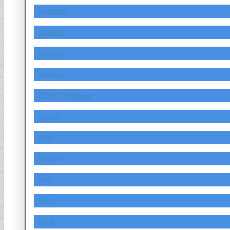
Daihatsu
Daimler
Datsun
Delivery
DFSK Dongfeng
Dodge
FAW
Ferrari
Fiat
Fiath
Ford