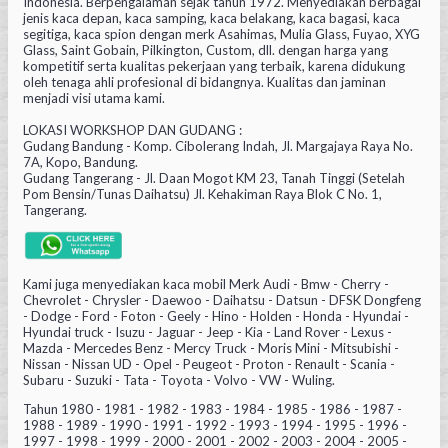
Indonesia. Berpengalaman sejak tahun 1972. Menyediakan berbagai
jenis kaca depan, kaca samping, kaca belakang, kaca bagasi, kaca
segitiga, kaca spion dengan merk Asahimas, Mulia Glass, Fuyao, XYG
Glass, Saint Gobain, Pilkington, Custom, dll. dengan harga yang
kompetitif serta kualitas pekerjaan yang terbaik, karena didukung
oleh tenaga ahli profesional di bidangnya. Kualitas dan jaminan
menjadi visi utama kami.
LOKASI WORKSHOP DAN GUDANG :
Gudang Bandung - Komp. Cibolerang Indah, Jl. Margajaya Raya No.
7A, Kopo, Bandung.
Gudang Tangerang - Jl. Daan Mogot KM 23, Tanah Tinggi (Setelah
Pom Bensin/Tunas Daihatsu) Jl. Kehakiman Raya Blok C No. 1,
Tangerang.
Kami juga menyediakan kaca mobil Merk Audi - Bmw - Cherry -
Chevrolet - Chrysler - Daewoo - Daihatsu - Datsun - DFSK Dongfeng
- Dodge - Ford - Foton - Geely - Hino - Holden - Honda - Hyundai -
Hyundai truck - Isuzu - Jaguar - Jeep - Kia - Land Rover - Lexus -
Mazda - Mercedes Benz - Mercy Truck - Moris Mini - Mitsubishi -
Nissan - Nissan UD - Opel - Peugeot - Proton - Renault - Scania -
Subaru - Suzuki - Tata - Toyota - Volvo - VW - Wuling.
Tahun 1980 - 1981 - 1982 - 1983 - 1984 - 1985 - 1986 - 1987 -
1988 - 1989 - 1990 - 1991 - 1992 - 1993 - 1994 - 1995 - 1996 -
1997 - 1998 - 1999 - 2000 - 2001 - 2002 - 2003 - 2004 - 2005 -