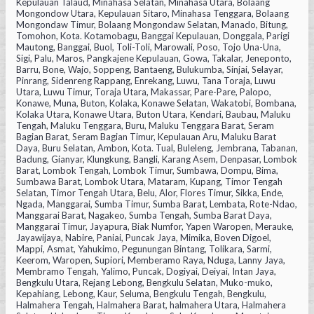
Kepulauan Talaud, Minahasa Selatan, Minahasa Utara, Bolaang
Mongondow Utara, Kepulauan Sitaro, Minahasa Tenggara, Bolaang
Mongondaw Timur, Bolaang Mongondaw Selatan, Manado, Bitung,
Tomohon, Kota. Kotamobagu, Banggai Kepulauan, Donggala, Parigi
Mautong, Banggai, Buol, Toli-Toli, Marowali, Poso, Tojo Una-Una,
Sigi, Palu, Maros, Pangkajene Kepulauan, Gowa, Takalar, Jeneponto,
Barru, Bone, Wajo, Soppeng, Bantaeng, Bulukumba, Sinjai, Selayar,
Pinrang, Sidenreng Rappang, Enrekang, Luwu, Tana Toraja, Luwu
Utara, Luwu Timur, Toraja Utara, Makassar, Pare-Pare, Palopo,
Konawe, Muna, Buton, Kolaka, Konawe Selatan, Wakatobi, Bombana,
Kolaka Utara, Konawe Utara, Buton Utara, Kendari, Baubau, Maluku
Tengah, Maluku Tenggara, Buru, Maluku Tenggara Barat, Seram
Bagian Barat, Seram Bagian Timur, Kepulauan Aru, Maluku Barat
Daya, Buru Selatan, Ambon, Kota. Tual, Buleleng, Jembrana, Tabanan,
Badung, Gianyar, Klungkung, Bangli, Karang Asem, Denpasar, Lombok
Barat, Lombok Tengah, Lombok Timur, Sumbawa, Dompu, Bima,
Sumbawa Barat, Lombok Utara, Mataram, Kupang, Timor Tengah
Selatan, Timor Tengah Utara, Belu, Alor, Flores Timur, Sikka, Ende,
Ngada, Manggarai, Sumba Timur, Sumba Barat, Lembata, Rote-Ndao,
Manggarai Barat, Nagakeo, Sumba Tengah, Sumba Barat Daya,
Manggarai Timur, Jayapura, Biak Numfor, Yapen Waropen, Merauke,
Jayawijaya, Nabire, Paniai, Puncak Jaya, Mimika, Boven Digoel,
Mappi, Asmat, Yahukimo, Pegunungan Bintang, Tolikara, Sarmi,
Keerom, Waropen, Supiori, Memberamo Raya, Nduga, Lanny Jaya,
Membramo Tengah, Yalimo, Puncak, Dogiyai, Deiyai, Intan Jaya,
Bengkulu Utara, Rejang Lebong, Bengkulu Selatan, Muko-muko,
Kepahiang, Lebong, Kaur, Seluma, Bengkulu Tengah, Bengkulu,
Halmahera Tengah, Halmahera Barat, halmahera Utara, Halmahera