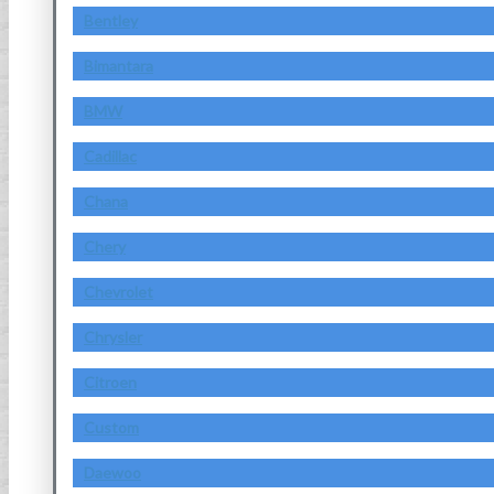
Bentley
Bimantara
BMW
Cadillac
Chana
Chery
Chevrolet
Chrysler
Citroen
Custom
Daewoo