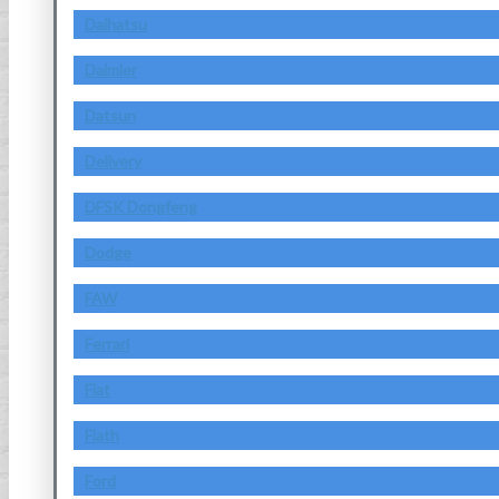
Daihatsu
Daimler
Datsun
Delivery
DFSK Dongfeng
Dodge
FAW
Ferrari
Fiat
Fiath
Ford