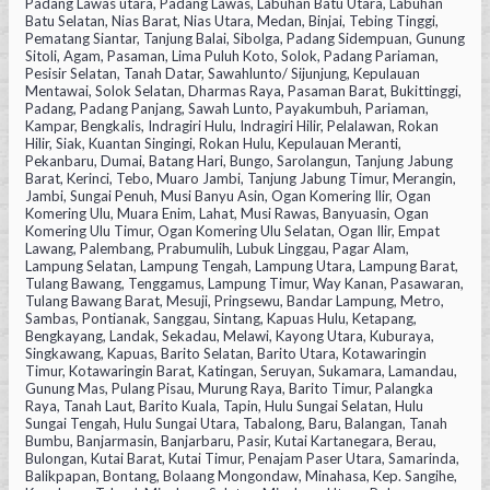
Padang Lawas utara, Padang Lawas, Labuhan Batu Utara, Labuhan
Batu Selatan, Nias Barat, Nias Utara, Medan, Binjai, Tebing Tinggi,
Pematang Siantar, Tanjung Balai, Sibolga, Padang Sidempuan, Gunung
Sitoli, Agam, Pasaman, Lima Puluh Koto, Solok, Padang Pariaman,
Pesisir Selatan, Tanah Datar, Sawahlunto/ Sijunjung, Kepulauan
Mentawai, Solok Selatan, Dharmas Raya, Pasaman Barat, Bukittinggi,
Padang, Padang Panjang, Sawah Lunto, Payakumbuh, Pariaman,
Kampar, Bengkalis, Indragiri Hulu, Indragiri Hilir, Pelalawan, Rokan
Hilir, Siak, Kuantan Singingi, Rokan Hulu, Kepulauan Meranti,
Pekanbaru, Dumai, Batang Hari, Bungo, Sarolangun, Tanjung Jabung
Barat, Kerinci, Tebo, Muaro Jambi, Tanjung Jabung Timur, Merangin,
Jambi, Sungai Penuh, Musi Banyu Asin, Ogan Komering Ilir, Ogan
Komering Ulu, Muara Enim, Lahat, Musi Rawas, Banyuasin, Ogan
Komering Ulu Timur, Ogan Komering Ulu Selatan, Ogan Ilir, Empat
Lawang, Palembang, Prabumulih, Lubuk Linggau, Pagar Alam,
Lampung Selatan, Lampung Tengah, Lampung Utara, Lampung Barat,
Tulang Bawang, Tenggamus, Lampung Timur, Way Kanan, Pasawaran,
Tulang Bawang Barat, Mesuji, Pringsewu, Bandar Lampung, Metro,
Sambas, Pontianak, Sanggau, Sintang, Kapuas Hulu, Ketapang,
Bengkayang, Landak, Sekadau, Melawi, Kayong Utara, Kuburaya,
Singkawang, Kapuas, Barito Selatan, Barito Utara, Kotawaringin
Timur, Kotawaringin Barat, Katingan, Seruyan, Sukamara, Lamandau,
Gunung Mas, Pulang Pisau, Murung Raya, Barito Timur, Palangka
Raya, Tanah Laut, Barito Kuala, Tapin, Hulu Sungai Selatan, Hulu
Sungai Tengah, Hulu Sungai Utara, Tabalong, Baru, Balangan, Tanah
Bumbu, Banjarmasin, Banjarbaru, Pasir, Kutai Kartanegara, Berau,
Bulongan, Kutai Barat, Kutai Timur, Penajam Paser Utara, Samarinda,
Balikpapan, Bontang, Bolaang Mongondaw, Minahasa, Kep. Sangihe,