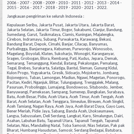
2006 - 2007 - 2008 - 2009 - 2010 - 2011 - 2012 - 2013 - 2014 -
2015 - 2016 - 2017 - 2018 - 2019 - 2020 - 2021 - 2022.
Jangkauan pengiriman ke seluruh Indonesia :
Kepulauan Seribu, Jakarta Pusat, Jakarta Utara, Jakarta Barat,
Jakarta Selatan, Jakarta Timur, Bogor, Sukabumi, Cianjur, Bandung,
Sumedang, Garut, Tasikmalaya, Ciamis, Kuningan, Majalengka,
Cirebon, Indramayu, Subang, Purwakarta, Karawang, Bekasi,
Bandung Barat, Depok, Cimahi, Banjar, Cilacap, Banyumas,
Purbalingga, Banjarnegara, Kebumen, Purworejo, Wonosobo,
Magelang, Boyolali, Klaten, Sukoharjo, Wonogiri, Karanganyar,
Sragen, Grobogan, Blora, Rembang, Pati, Kudus, Jepara, Demak,
Semarang, Temanggung, Kendal, Batang, Pekalongan, Pemalang,
Tegal, Brebes, Surakarta, Salatiga, Bantul, Sleman, Gunung Kidul,
Kulon Progo, Yogyakarta, Gresik, Sidoarjo, Mojokerto, Jombang,
Bojonegoro, Tuban, Lamongan, Madiun, Ngawi, Magetan, Ponorogo,
Pacitan, Kediri, Nganjuk, Blitar, Tulungagung, Trenggalek, Malang,
Pasuruan, Probolinggo, Lumajang, Bondowoso, Situbondo, Jember,
Banyuwangi, Pamekasan, Sampang, Sumenep, Bangkalan, Surabaya,
Batu, Aceh Besar, Pidie, Aceh Utara, Aceh Timur, Aceh Tengah, Aceh
Barat, Aceh Selatan, Aceh Tenggara, Simeulue, Bireuen, Aceh Singkil,
Aceh Tamiang, Nagan Raya, Aceh Jaya, Aceh Barat Daya, Gayo Lues,
Bener Meriah, Pidie Jaya, Sabang, Banda Aceh, Lhokseumawe,
Langsa, Sabussalam, Deli Serdang, Langkat, Karo, Simalungun, Dairi,
Asahan, Labuhan Batu, Tapanuli Utara, Tapanuli Tengah, Tapanuli
Selatan, Nias, Mandailing Natal, Toba Samosir, Nias Selatan, Pak pak
Bharat, Humbang Hasudutan, Samosir, Serdang Bedagai, Batubara,