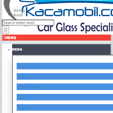
Site Map
Brands
MENU
MERK
Alfa Romeo
Asahimas
Aston Martin
Audi
Austin