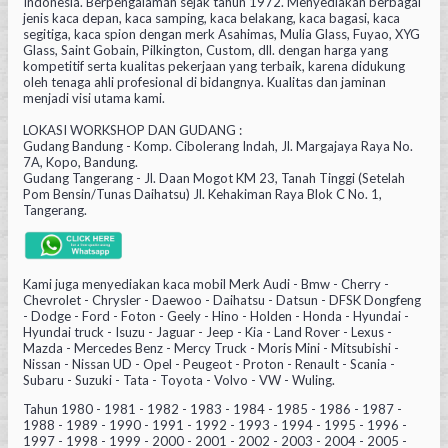
Indonesia. Berpengalaman sejak tahun 1972. Menyediakan berbagai
jenis kaca depan, kaca samping, kaca belakang, kaca bagasi, kaca
segitiga, kaca spion dengan merk Asahimas, Mulia Glass, Fuyao, XYG
Glass, Saint Gobain, Pilkington, Custom, dll. dengan harga yang
kompetitif serta kualitas pekerjaan yang terbaik, karena didukung
oleh tenaga ahli profesional di bidangnya. Kualitas dan jaminan
menjadi visi utama kami.
LOKASI WORKSHOP DAN GUDANG :
Gudang Bandung - Komp. Cibolerang Indah, Jl. Margajaya Raya No.
7A, Kopo, Bandung.
Gudang Tangerang - Jl. Daan Mogot KM 23, Tanah Tinggi (Setelah
Pom Bensin/Tunas Daihatsu) Jl. Kehakiman Raya Blok C No. 1,
Tangerang.
Kami juga menyediakan kaca mobil Merk Audi - Bmw - Cherry -
Chevrolet - Chrysler - Daewoo - Daihatsu - Datsun - DFSK Dongfeng
- Dodge - Ford - Foton - Geely - Hino - Holden - Honda - Hyundai -
Hyundai truck - Isuzu - Jaguar - Jeep - Kia - Land Rover - Lexus -
Mazda - Mercedes Benz - Mercy Truck - Moris Mini - Mitsubishi -
Nissan - Nissan UD - Opel - Peugeot - Proton - Renault - Scania -
Subaru - Suzuki - Tata - Toyota - Volvo - VW - Wuling.
Tahun 1980 - 1981 - 1982 - 1983 - 1984 - 1985 - 1986 - 1987 -
1988 - 1989 - 1990 - 1991 - 1992 - 1993 - 1994 - 1995 - 1996 -
1997 - 1998 - 1999 - 2000 - 2001 - 2002 - 2003 - 2004 - 2005 -