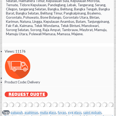
Selatan, Halmahera Timur, Kepulauan Sula, Kepulauan Morotai,
Ternate, Tidore Kepulauan, Pandeglang, Lebak, Tangerang, Serang,
Cilegon, tangerang Selatan, Bangka, Belitung, Bangka Tengah, Bangka
Barat, Bangka Selatan, Belitung Timur, Pangkalpinang, Boalemo,
Gorontalo, Pohuwato, Bone Bolango, Gorontalo Utara, Bintan,
Karimun, Natuna, Lingga, Kepulauan Anambas, Batam, Tanjungpinang,
Fak-Fak, Kaimana, Teluk Wondama, Teluk Bintuni, Manokwari,
Sorong Selatan, Sorong, Raja Ampat, Tambrauw, Maybrat, Mamuju,
Mamuju Utara, Polewali Mamasa, Mamasa, Majene.
Views: 11176
Product Code:
Delivery
REQUEST QUOTE
Tags:
palupuh
,
asahimas
,
mulia glass
,
fuyao
,
xyg glass
,
saint gobain
,