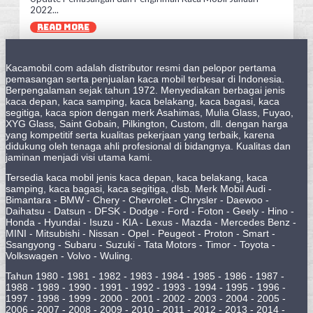
2022...
READ MORE
Kacamobil.com adalah distributor resmi dan pelopor pertama
pemasangan serta penjualan kaca mobil terbesar di Indonesia.
Berpengalaman sejak tahun 1972. Menyediakan berbagai jenis
kaca depan, kaca samping, kaca belakang, kaca bagasi, kaca
segitiga, kaca spion dengan merk Asahimas, Mulia Glass, Fuyao,
XYG Glass, Saint Gobain, Pilkington, Custom, dll. dengan harga
yang kompetitif serta kualitas pekerjaan yang terbaik, karena
didukung oleh tenaga ahli profesional di bidangnya. Kualitas dan
jaminan menjadi visi utama kami.
Tersedia kaca mobil jenis kaca depan, kaca belakang, kaca
samping, kaca bagasi, kaca segitiga, dlsb. Merk Mobil Audi -
Bimantara - BMW - Chery - Chevrolet - Chrysler - Daewoo -
Daihatsu - Datsun - DFSK - Dodge - Ford - Foton - Geely - Hino -
Honda - Hyundai - Isuzu - KIA - Lexus - Mazda - Mercedes Benz -
MINI - Mitsubishi - Nissan - Opel - Peugeot - Proton - Smart -
Ssangyong - Subaru - Suzuki - Tata Motors - Timor - Toyota -
Volkswagen - Volvo - Wuling.
Tahun 1980 - 1981 - 1982 - 1983 - 1984 - 1985 - 1986 - 1987 -
1988 - 1989 - 1990 - 1991 - 1992 - 1993 - 1994 - 1995 - 1996 -
1997 - 1998 - 1999 - 2000 - 2001 - 2002 - 2003 - 2004 - 2005 -
2006 - 2007 - 2008 - 2009 - 2010 - 2011 - 2012 - 2013 - 2014 -