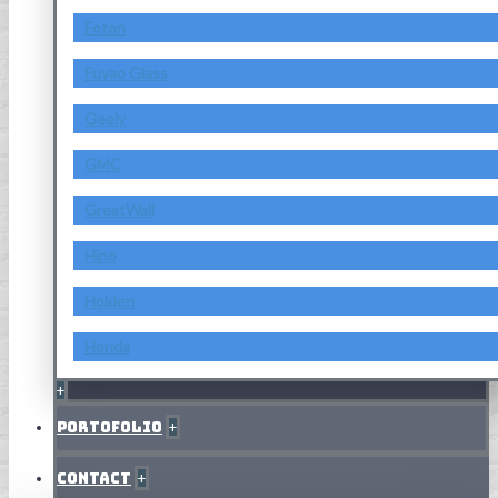
Foton
Fuyao Glass
Geely
GMC
GreatWall
Hino
Holden
Honda
+
Portofolio
+
Contact
+