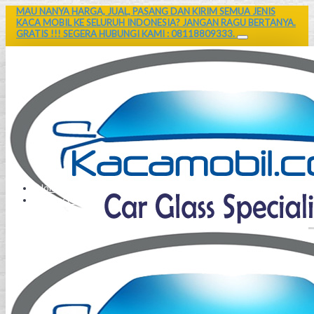
MAU NANYA HARGA, JUAL, PASANG DAN KIRIM SEMUA JENIS
KACA MOBIL KE SELURUH INDONESIA? JANGAN RAGU BERTANYA.
GRATIS !!! SEGERA HUBUNGI KAMI : 08118809333.
Home
Contact Us