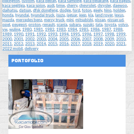
pilkington
,
custom
,
kaca depan
,
kaca samping
,
kaca belakang
,
kaca bagasi
,
kaca segitiga
,
kaca spion
,
audi
,
bmw
,
cherry
,
chevrolet
,
chrysler
,
daewoo
,
daihatsu
,
datsun
,
dfsk dongfeng
,
dodge
,
ford
,
foton
,
geely
,
hino
,
holden
,
honda
,
hyundai
,
hyundai truck
,
isuzu
,
jaguar
,
jeep
,
kia
,
land rover
,
lexus
,
mazda
,
mercedes benz
,
mercy truck
,
mini
,
mitsubishi
,
nissan
,
nissan ud
,
opel
,
peugeot
,
proton
,
renault
,
scania
,
subaru
,
suzuki
,
tata
,
toyota
,
volvo
,
vw
,
wuling
,
1980
,
1981
,
1982
,
1983
,
1984
,
1985
,
1986
,
1987
,
1988
,
1989
,
1990
,
1991
,
1992
,
1993
,
1994
,
1995
,
1996
,
1997
,
1998
,
1999
,
2000
,
2001
,
2002
,
2003
,
2004
,
2005
,
2006
,
2007
,
2008
,
2009
,
2010
,
2011
,
2012
,
2013
,
2014
,
2015
,
2016
,
2017
,
2018
,
2019
,
2020
,
2021
,
2022 mobil
,
delivery
Portofolio