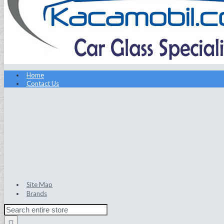
Home
Contact Us
Site Map
Brands