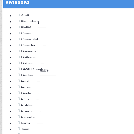
Kategori
Audi
Bimantara
BMW
Chery
Chevrolet
Chrysler
Daewoo
Daihatsu
Datsun
DFSK Dongfeng
Dodge
Ford
Foton
Geely
Hino
Holden
Honda
Hyundai
Isuzu
Jeep