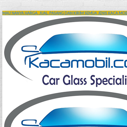
MAU NANYA HARGA, JUAL, PASANG DAN KIRIM SEMUA JENIS KACA MOBI