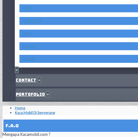
GMC
GreatWall
Hino
Holden
Honda
+
Contact
+
Portofolio
+
Home
Kaca Mobil Di Senyerang
F.A.Q
Mengapa Kacamobil.com ?