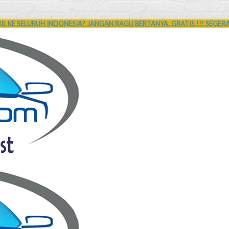
L KE SELURUH INDONESIA? JANGAN RAGU BERTANYA. GRATIS !!! SEGER