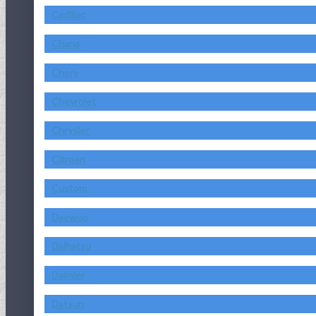
Cadillac
Chana
Chery
Chevrolet
Chrysler
Citroen
Custom
Daewoo
Daihatsu
Daimler
Datsun