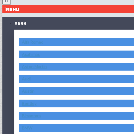
MENU
MERK
Alfa Romeo
Asahimas
Aston Martin
Audi
Austin
Bentley
Bimantara
BMW