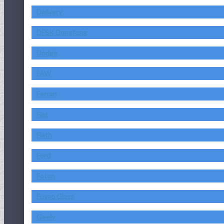
Delivery
DFSK Dongfeng
Dodge
FAW
Ferrari
Fiat
Fiath
Ford
Foton
Fuyao Glass
Geely