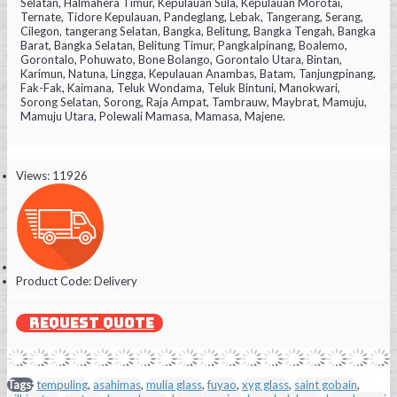
Selatan, Halmahera Timur, Kepulauan Sula, Kepulauan Morotai,
Ternate, Tidore Kepulauan, Pandeglang, Lebak, Tangerang, Serang,
Cilegon, tangerang Selatan, Bangka, Belitung, Bangka Tengah, Bangka
Barat, Bangka Selatan, Belitung Timur, Pangkalpinang, Boalemo,
Gorontalo, Pohuwato, Bone Bolango, Gorontalo Utara, Bintan,
Karimun, Natuna, Lingga, Kepulauan Anambas, Batam, Tanjungpinang,
Fak-Fak, Kaimana, Teluk Wondama, Teluk Bintuni, Manokwari,
Sorong Selatan, Sorong, Raja Ampat, Tambrauw, Maybrat, Mamuju,
Mamuju Utara, Polewali Mamasa, Mamasa, Majene.
Views: 11926
Product Code:
Delivery
REQUEST QUOTE
Tags:
tempuling
,
asahimas
,
mulia glass
,
fuyao
,
xyg glass
,
saint gobain
,