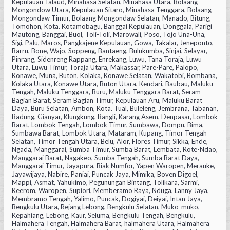
Kepulauan Talaud, Minahasa Selatan, Minahasa Utara, Bolaang
Mongondow Utara, Kepulauan Sitaro, Minahasa Tenggara, Bolaang
Mongondaw Timur, Bolaang Mongondaw Selatan, Manado, Bitung,
Tomohon, Kota. Kotamobagu, Banggai Kepulauan, Donggala, Parigi
Mautong, Banggai, Buol, Toli-Toli, Marowali, Poso, Tojo Una-Una,
Sigi, Palu, Maros, Pangkajene Kepulauan, Gowa, Takalar, Jeneponto,
Barru, Bone, Wajo, Soppeng, Bantaeng, Bulukumba, Sinjai, Selayar,
Pinrang, Sidenreng Rappang, Enrekang, Luwu, Tana Toraja, Luwu
Utara, Luwu Timur, Toraja Utara, Makassar, Pare-Pare, Palopo,
Konawe, Muna, Buton, Kolaka, Konawe Selatan, Wakatobi, Bombana,
Kolaka Utara, Konawe Utara, Buton Utara, Kendari, Baubau, Maluku
Tengah, Maluku Tenggara, Buru, Maluku Tenggara Barat, Seram
Bagian Barat, Seram Bagian Timur, Kepulauan Aru, Maluku Barat
Daya, Buru Selatan, Ambon, Kota. Tual, Buleleng, Jembrana, Tabanan,
Badung, Gianyar, Klungkung, Bangli, Karang Asem, Denpasar, Lombok
Barat, Lombok Tengah, Lombok Timur, Sumbawa, Dompu, Bima,
Sumbawa Barat, Lombok Utara, Mataram, Kupang, Timor Tengah
Selatan, Timor Tengah Utara, Belu, Alor, Flores Timur, Sikka, Ende,
Ngada, Manggarai, Sumba Timur, Sumba Barat, Lembata, Rote-Ndao,
Manggarai Barat, Nagakeo, Sumba Tengah, Sumba Barat Daya,
Manggarai Timur, Jayapura, Biak Numfor, Yapen Waropen, Merauke,
Jayawijaya, Nabire, Paniai, Puncak Jaya, Mimika, Boven Digoel,
Mappi, Asmat, Yahukimo, Pegunungan Bintang, Tolikara, Sarmi,
Keerom, Waropen, Supiori, Memberamo Raya, Nduga, Lanny Jaya,
Membramo Tengah, Yalimo, Puncak, Dogiyai, Deiyai, Intan Jaya,
Bengkulu Utara, Rejang Lebong, Bengkulu Selatan, Muko-muko,
Kepahiang, Lebong, Kaur, Seluma, Bengkulu Tengah, Bengkulu,
Halmahera Tengah, Halmahera Barat, halmahera Utara, Halmahera