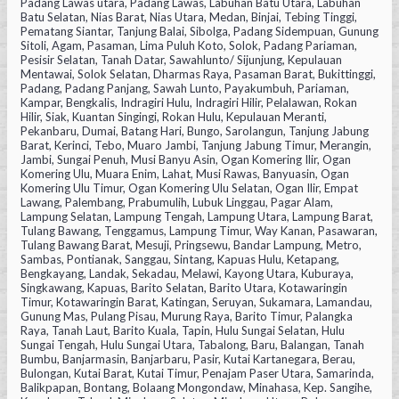
Padang Lawas utara, Padang Lawas, Labuhan Batu Utara, Labuhan
Batu Selatan, Nias Barat, Nias Utara, Medan, Binjai, Tebing Tinggi,
Pematang Siantar, Tanjung Balai, Sibolga, Padang Sidempuan, Gunung
Sitoli, Agam, Pasaman, Lima Puluh Koto, Solok, Padang Pariaman,
Pesisir Selatan, Tanah Datar, Sawahlunto/ Sijunjung, Kepulauan
Mentawai, Solok Selatan, Dharmas Raya, Pasaman Barat, Bukittinggi,
Padang, Padang Panjang, Sawah Lunto, Payakumbuh, Pariaman,
Kampar, Bengkalis, Indragiri Hulu, Indragiri Hilir, Pelalawan, Rokan
Hilir, Siak, Kuantan Singingi, Rokan Hulu, Kepulauan Meranti,
Pekanbaru, Dumai, Batang Hari, Bungo, Sarolangun, Tanjung Jabung
Barat, Kerinci, Tebo, Muaro Jambi, Tanjung Jabung Timur, Merangin,
Jambi, Sungai Penuh, Musi Banyu Asin, Ogan Komering Ilir, Ogan
Komering Ulu, Muara Enim, Lahat, Musi Rawas, Banyuasin, Ogan
Komering Ulu Timur, Ogan Komering Ulu Selatan, Ogan Ilir, Empat
Lawang, Palembang, Prabumulih, Lubuk Linggau, Pagar Alam,
Lampung Selatan, Lampung Tengah, Lampung Utara, Lampung Barat,
Tulang Bawang, Tenggamus, Lampung Timur, Way Kanan, Pasawaran,
Tulang Bawang Barat, Mesuji, Pringsewu, Bandar Lampung, Metro,
Sambas, Pontianak, Sanggau, Sintang, Kapuas Hulu, Ketapang,
Bengkayang, Landak, Sekadau, Melawi, Kayong Utara, Kuburaya,
Singkawang, Kapuas, Barito Selatan, Barito Utara, Kotawaringin
Timur, Kotawaringin Barat, Katingan, Seruyan, Sukamara, Lamandau,
Gunung Mas, Pulang Pisau, Murung Raya, Barito Timur, Palangka
Raya, Tanah Laut, Barito Kuala, Tapin, Hulu Sungai Selatan, Hulu
Sungai Tengah, Hulu Sungai Utara, Tabalong, Baru, Balangan, Tanah
Bumbu, Banjarmasin, Banjarbaru, Pasir, Kutai Kartanegara, Berau,
Bulongan, Kutai Barat, Kutai Timur, Penajam Paser Utara, Samarinda,
Balikpapan, Bontang, Bolaang Mongondaw, Minahasa, Kep. Sangihe,