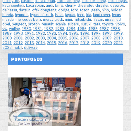
pilkington
,
custom
,
kaca depan
,
kaca samping
,
kaca belakang
,
kaca bagasi
,
kaca segitiga
,
kaca spion
,
audi
,
bmw
,
cherry
,
chevrolet
,
chrysler
,
daewoo
,
daihatsu
,
datsun
,
dfsk dongfeng
,
dodge
,
ford
,
foton
,
geely
,
hino
,
holden
,
honda
,
hyundai
,
hyundai truck
,
isuzu
,
jaguar
,
jeep
,
kia
,
land rover
,
lexus
,
mazda
,
mercedes benz
,
mercy truck
,
mini
,
mitsubishi
,
nissan
,
nissan ud
,
opel
,
peugeot
,
proton
,
renault
,
scania
,
subaru
,
suzuki
,
tata
,
toyota
,
volvo
,
vw
,
wuling
,
1980
,
1981
,
1982
,
1983
,
1984
,
1985
,
1986
,
1987
,
1988
,
1989
,
1990
,
1991
,
1992
,
1993
,
1994
,
1995
,
1996
,
1997
,
1998
,
1999
,
2000
,
2001
,
2002
,
2003
,
2004
,
2005
,
2006
,
2007
,
2008
,
2009
,
2010
,
2011
,
2012
,
2013
,
2014
,
2015
,
2016
,
2017
,
2018
,
2019
,
2020
,
2021
,
2022 mobil
,
delivery
Portofolio