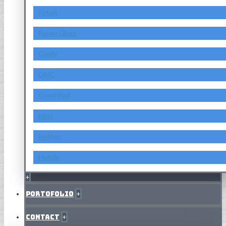
Foton
Fuyao Glass
Geely
GMC
GreatWall
Hino
Holden
Honda
+
Portofolio
+
Contact
+