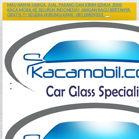
MAU NANYA HARGA, JUAL, PASANG DAN KIRIM SEMUA JENIS
KACA MOBIL KE SELURUH INDONESIA? JANGAN RAGU BERTANYA.
GRATIS !!! SEGERA HUBUNGI KAMI : 08118809333.
Home
Contact Us