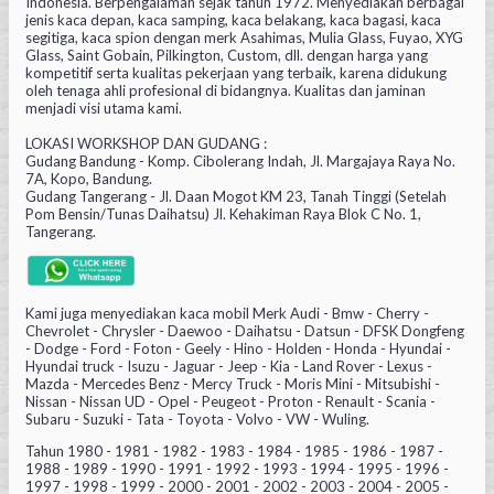
Indonesia. Berpengalaman sejak tahun 1972. Menyediakan berbagai
jenis kaca depan, kaca samping, kaca belakang, kaca bagasi, kaca
segitiga, kaca spion dengan merk Asahimas, Mulia Glass, Fuyao, XYG
Glass, Saint Gobain, Pilkington, Custom, dll. dengan harga yang
kompetitif serta kualitas pekerjaan yang terbaik, karena didukung
oleh tenaga ahli profesional di bidangnya. Kualitas dan jaminan
menjadi visi utama kami.
LOKASI WORKSHOP DAN GUDANG :
Gudang Bandung - Komp. Cibolerang Indah, Jl. Margajaya Raya No.
7A, Kopo, Bandung.
Gudang Tangerang - Jl. Daan Mogot KM 23, Tanah Tinggi (Setelah
Pom Bensin/Tunas Daihatsu) Jl. Kehakiman Raya Blok C No. 1,
Tangerang.
Kami juga menyediakan kaca mobil Merk Audi - Bmw - Cherry -
Chevrolet - Chrysler - Daewoo - Daihatsu - Datsun - DFSK Dongfeng
- Dodge - Ford - Foton - Geely - Hino - Holden - Honda - Hyundai -
Hyundai truck - Isuzu - Jaguar - Jeep - Kia - Land Rover - Lexus -
Mazda - Mercedes Benz - Mercy Truck - Moris Mini - Mitsubishi -
Nissan - Nissan UD - Opel - Peugeot - Proton - Renault - Scania -
Subaru - Suzuki - Tata - Toyota - Volvo - VW - Wuling.
Tahun 1980 - 1981 - 1982 - 1983 - 1984 - 1985 - 1986 - 1987 -
1988 - 1989 - 1990 - 1991 - 1992 - 1993 - 1994 - 1995 - 1996 -
1997 - 1998 - 1999 - 2000 - 2001 - 2002 - 2003 - 2004 - 2005 -