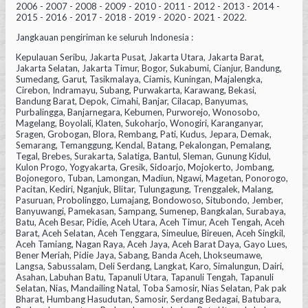
2006 - 2007 - 2008 - 2009 - 2010 - 2011 - 2012 - 2013 - 2014 -
2015 - 2016 - 2017 - 2018 - 2019 - 2020 - 2021 - 2022.
Jangkauan pengiriman ke seluruh Indonesia :
Kepulauan Seribu, Jakarta Pusat, Jakarta Utara, Jakarta Barat,
Jakarta Selatan, Jakarta Timur, Bogor, Sukabumi, Cianjur, Bandung,
Sumedang, Garut, Tasikmalaya, Ciamis, Kuningan, Majalengka,
Cirebon, Indramayu, Subang, Purwakarta, Karawang, Bekasi,
Bandung Barat, Depok, Cimahi, Banjar, Cilacap, Banyumas,
Purbalingga, Banjarnegara, Kebumen, Purworejo, Wonosobo,
Magelang, Boyolali, Klaten, Sukoharjo, Wonogiri, Karanganyar,
Sragen, Grobogan, Blora, Rembang, Pati, Kudus, Jepara, Demak,
Semarang, Temanggung, Kendal, Batang, Pekalongan, Pemalang,
Tegal, Brebes, Surakarta, Salatiga, Bantul, Sleman, Gunung Kidul,
Kulon Progo, Yogyakarta, Gresik, Sidoarjo, Mojokerto, Jombang,
Bojonegoro, Tuban, Lamongan, Madiun, Ngawi, Magetan, Ponorogo,
Pacitan, Kediri, Nganjuk, Blitar, Tulungagung, Trenggalek, Malang,
Pasuruan, Probolinggo, Lumajang, Bondowoso, Situbondo, Jember,
Banyuwangi, Pamekasan, Sampang, Sumenep, Bangkalan, Surabaya,
Batu, Aceh Besar, Pidie, Aceh Utara, Aceh Timur, Aceh Tengah, Aceh
Barat, Aceh Selatan, Aceh Tenggara, Simeulue, Bireuen, Aceh Singkil,
Aceh Tamiang, Nagan Raya, Aceh Jaya, Aceh Barat Daya, Gayo Lues,
Bener Meriah, Pidie Jaya, Sabang, Banda Aceh, Lhokseumawe,
Langsa, Sabussalam, Deli Serdang, Langkat, Karo, Simalungun, Dairi,
Asahan, Labuhan Batu, Tapanuli Utara, Tapanuli Tengah, Tapanuli
Selatan, Nias, Mandailing Natal, Toba Samosir, Nias Selatan, Pak pak
Bharat, Humbang Hasudutan, Samosir, Serdang Bedagai, Batubara,