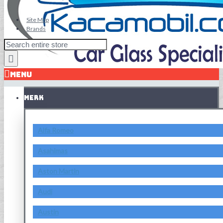
Site Map
Brands
MENU
MERK
Alfa Romeo
Asahimas
Aston Martin
Audi
Austin