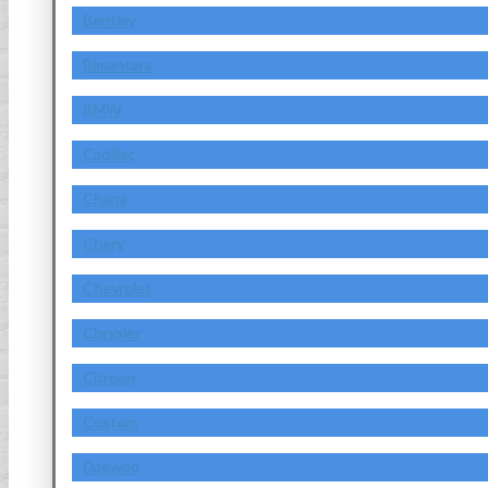
Bentley
Bimantara
BMW
Cadillac
Chana
Chery
Chevrolet
Chrysler
Citroen
Custom
Daewoo