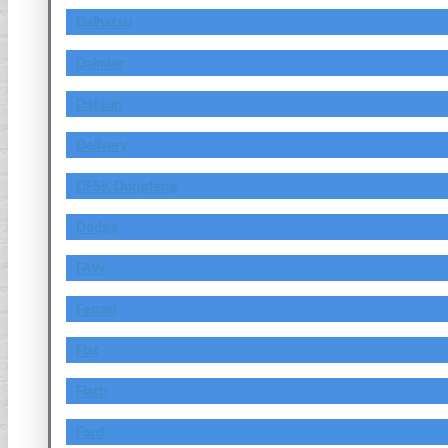
Daihatsu
Daimler
Datsun
Delivery
DFSK Dongfeng
Dodge
FAW
Ferrari
Fiat
Fiath
Ford