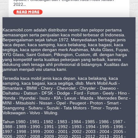
2022...
READ MORE
Kacamobil.com adalah distributor resmi dan pelopor pertama
pemasangan serta penjualan kaca mobil terbesar di Indonesia.
Berpengalaman sejak tahun 1972. Menyediakan berbagai jenis
kaca depan, kaca samping, kaca belakang, kaca bagasi, kaca
segitiga, kaca spion dengan merk Asahimas, Mulia Glass, Fuyao,
XYG Glass, Saint Gobain, Pilkington, Custom, dll. dengan harga
yang kompetitif serta kualitas pekerjaan yang terbaik, karena
didukung oleh tenaga ahli profesional di bidangnya. Kualitas dan
jaminan menjadi visi utama kami.
Tersedia kaca mobil jenis kaca depan, kaca belakang, kaca
samping, kaca bagasi, kaca segitiga, dlsb. Merk Mobil Audi -
Bimantara - BMW - Chery - Chevrolet - Chrysler - Daewoo -
Daihatsu - Datsun - DFSK - Dodge - Ford - Foton - Geely - Hino -
Honda - Hyundai - Isuzu - KIA - Lexus - Mazda - Mercedes Benz -
MINI - Mitsubishi - Nissan - Opel - Peugeot - Proton - Smart -
Ssangyong - Subaru - Suzuki - Tata Motors - Timor - Toyota -
Volkswagen - Volvo - Wuling.
Tahun 1980 - 1981 - 1982 - 1983 - 1984 - 1985 - 1986 - 1987 -
1988 - 1989 - 1990 - 1991 - 1992 - 1993 - 1994 - 1995 - 1996 -
1997 - 1998 - 1999 - 2000 - 2001 - 2002 - 2003 - 2004 - 2005 -
2006 - 2007 - 2008 - 2009 - 2010 - 2011 - 2012 - 2013 - 2014 -