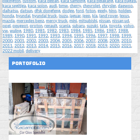
pilkington
,
custom
,
kaca depan
,
kaca samping
,
kaca belakang
,
kaca bagasi
,
kaca segitiga
,
kaca spion
,
audi
,
bmw
,
cherry
,
chevrolet
,
chrysler
,
daewoo
,
daihatsu
,
datsun
,
dfsk dongfeng
,
dodge
,
ford
,
foton
,
geely
,
hino
,
holden
,
honda
,
hyundai
,
hyundai truck
,
isuzu
,
jaguar
,
jeep
,
kia
,
land rover
,
lexus
,
mazda
,
mercedes benz
,
mercy truck
,
mini
,
mitsubishi
,
nissan
,
nissan ud
,
opel
,
peugeot
,
proton
,
renault
,
scania
,
subaru
,
suzuki
,
tata
,
toyota
,
volvo
,
vw
,
wuling
,
1980
,
1981
,
1982
,
1983
,
1984
,
1985
,
1986
,
1987
,
1988
,
1989
,
1990
,
1991
,
1992
,
1993
,
1994
,
1995
,
1996
,
1997
,
1998
,
1999
,
2000
,
2001
,
2002
,
2003
,
2004
,
2005
,
2006
,
2007
,
2008
,
2009
,
2010
,
2011
,
2012
,
2013
,
2014
,
2015
,
2016
,
2017
,
2018
,
2019
,
2020
,
2021
,
2022 mobil
,
delivery
Portofolio