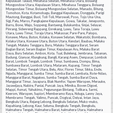
Kepulauan Talaud, Minahasa Selatan, Minahasa Utara, Bolaang
Mongondow Utara, Kepulauan Sitaro, Minahasa Tenggara, Bolaang
Mongondaw Timur, Bolaang Mongondaw Selatan, Manado, Bitung,
Tomohon, Kota. Kotamobagu, Banggai Kepulauan, Donggala, Parigi
Mautong, Banggai, Buol, Toli-Toli, Marowali, Poso, Tojo Una-Una,
Sigi, Palu, Maros, Pangkajene Kepulauan, Gowa, Takalar, Jeneponto,
Barru, Bone, Wajo, Soppeng, Bantaeng, Bulukumba, Sinjai, Selayar,
Pinrang, Sidenreng Rappang, Enrekang, Luwu, Tana Toraja, Luwu
Utara, Luwu Timur, Toraja Utara, Makassar, Pare-Pare, Palopo,
Konawe, Muna, Buton, Kolaka, Konawe Selatan, Wakatobi, Bombana,
Kolaka Utara, Konawe Utara, Buton Utara, Kendari, Baubau, Maluku
Tengah, Maluku Tenggara, Buru, Maluku Tenggara Barat, Seram
Bagian Barat, Seram Bagian Timur, Kepulauan Aru, Maluku Barat
Daya, Buru Selatan, Ambon, Kota. Tual, Buleleng, Jembrana, Tabanan,
Badung, Gianyar, Klungkung, Bangli, Karang Asem, Denpasar, Lombok
Barat, Lombok Tengah, Lombok Timur, Sumbawa, Dompu, Bima,
Sumbawa Barat, Lombok Utara, Mataram, Kupang, Timor Tengah
Selatan, Timor Tengah Utara, Belu, Alor, Flores Timur, Sikka, Ende,
Ngada, Manggarai, Sumba Timur, Sumba Barat, Lembata, Rote-Ndao,
Manggarai Barat, Nagakeo, Sumba Tengah, Sumba Barat Daya,
Manggarai Timur, Jayapura, Biak Numfor, Yapen Waropen, Merauke,
Jayawijaya, Nabire, Paniai, Puncak Jaya, Mimika, Boven Digoel,
Mappi, Asmat, Yahukimo, Pegunungan Bintang, Tolikara, Sarmi,
Keerom, Waropen, Supiori, Memberamo Raya, Nduga, Lanny Jaya,
Membramo Tengah, Yalimo, Puncak, Dogiyai, Deiyai, Intan Jaya,
Bengkulu Utara, Rejang Lebong, Bengkulu Selatan, Muko-muko,
Kepahiang, Lebong, Kaur, Seluma, Bengkulu Tengah, Bengkulu,
Halmahera Tengah, Halmahera Barat, halmahera Utara, Halmahera