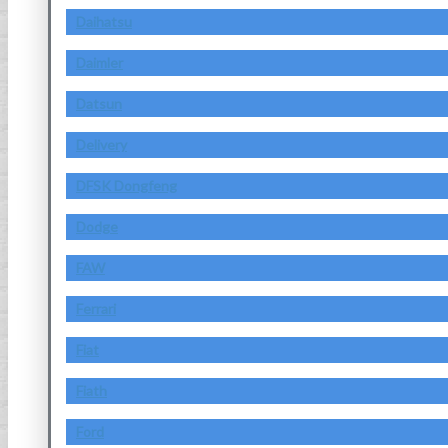
Daihatsu
Daimler
Datsun
Delivery
DFSK Dongfeng
Dodge
FAW
Ferrari
Fiat
Fiath
Ford