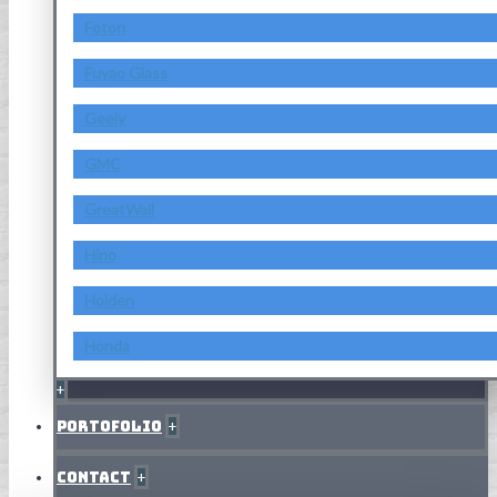
Foton
Fuyao Glass
Geely
GMC
GreatWall
Hino
Holden
Honda
+
Portofolio
+
Contact
+