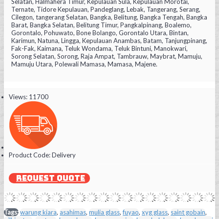
Selatan, Halmahera Timur, Kepulauan Sula, Kepulauan Morotai,
Ternate, Tidore Kepulauan, Pandeglang, Lebak, Tangerang, Serang,
Cilegon, tangerang Selatan, Bangka, Belitung, Bangka Tengah, Bangka
Barat, Bangka Selatan, Belitung Timur, Pangkalpinang, Boalemo,
Gorontalo, Pohuwato, Bone Bolango, Gorontalo Utara, Bintan,
Karimun, Natuna, Lingga, Kepulauan Anambas, Batam, Tanjungpinang,
Fak-Fak, Kaimana, Teluk Wondama, Teluk Bintuni, Manokwari,
Sorong Selatan, Sorong, Raja Ampat, Tambrauw, Maybrat, Mamuju,
Mamuju Utara, Polewali Mamasa, Mamasa, Majene.
Views: 11700
Product Code:
Delivery
REQUEST QUOTE
Tags:
warung kiara
,
asahimas
,
mulia glass
,
fuyao
,
xyg glass
,
saint gobain
,