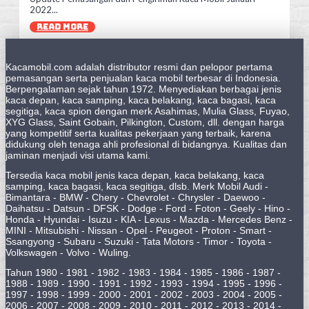
2022...
READ MORE
Kacamobil.com adalah distributor resmi dan pelopor pertama
pemasangan serta penjualan kaca mobil terbesar di Indonesia.
Berpengalaman sejak tahun 1972. Menyediakan berbagai jenis
kaca depan, kaca samping, kaca belakang, kaca bagasi, kaca
segitiga, kaca spion dengan merk Asahimas, Mulia Glass, Fuyao,
XYG Glass, Saint Gobain, Pilkington, Custom, dll. dengan harga
yang kompetitif serta kualitas pekerjaan yang terbaik, karena
didukung oleh tenaga ahli profesional di bidangnya. Kualitas dan
jaminan menjadi visi utama kami.
Tersedia kaca mobil jenis kaca depan, kaca belakang, kaca
samping, kaca bagasi, kaca segitiga, dlsb. Merk Mobil Audi -
Bimantara - BMW - Chery - Chevrolet - Chrysler - Daewoo -
Daihatsu - Datsun - DFSK - Dodge - Ford - Foton - Geely - Hino -
Honda - Hyundai - Isuzu - KIA - Lexus - Mazda - Mercedes Benz -
MINI - Mitsubishi - Nissan - Opel - Peugeot - Proton - Smart -
Ssangyong - Subaru - Suzuki - Tata Motors - Timor - Toyota -
Volkswagen - Volvo - Wuling.
Tahun 1980 - 1981 - 1982 - 1983 - 1984 - 1985 - 1986 - 1987 -
1988 - 1989 - 1990 - 1991 - 1992 - 1993 - 1994 - 1995 - 1996 -
1997 - 1998 - 1999 - 2000 - 2001 - 2002 - 2003 - 2004 - 2005 -
2006 - 2007 - 2008 - 2009 - 2010 - 2011 - 2012 - 2013 - 2014 -