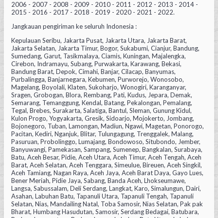
2006 - 2007 - 2008 - 2009 - 2010 - 2011 - 2012 - 2013 - 2014 -
2015 - 2016 - 2017 - 2018 - 2019 - 2020 - 2021 - 2022.
Jangkauan pengiriman ke seluruh Indonesia :
Kepulauan Seribu, Jakarta Pusat, Jakarta Utara, Jakarta Barat,
Jakarta Selatan, Jakarta Timur, Bogor, Sukabumi, Cianjur, Bandung,
Sumedang, Garut, Tasikmalaya, Ciamis, Kuningan, Majalengka,
Cirebon, Indramayu, Subang, Purwakarta, Karawang, Bekasi,
Bandung Barat, Depok, Cimahi, Banjar, Cilacap, Banyumas,
Purbalingga, Banjarnegara, Kebumen, Purworejo, Wonosobo,
Magelang, Boyolali, Klaten, Sukoharjo, Wonogiri, Karanganyar,
Sragen, Grobogan, Blora, Rembang, Pati, Kudus, Jepara, Demak,
Semarang, Temanggung, Kendal, Batang, Pekalongan, Pemalang,
Tegal, Brebes, Surakarta, Salatiga, Bantul, Sleman, Gunung Kidul,
Kulon Progo, Yogyakarta, Gresik, Sidoarjo, Mojokerto, Jombang,
Bojonegoro, Tuban, Lamongan, Madiun, Ngawi, Magetan, Ponorogo,
Pacitan, Kediri, Nganjuk, Blitar, Tulungagung, Trenggalek, Malang,
Pasuruan, Probolinggo, Lumajang, Bondowoso, Situbondo, Jember,
Banyuwangi, Pamekasan, Sampang, Sumenep, Bangkalan, Surabaya,
Batu, Aceh Besar, Pidie, Aceh Utara, Aceh Timur, Aceh Tengah, Aceh
Barat, Aceh Selatan, Aceh Tenggara, Simeulue, Bireuen, Aceh Singkil,
Aceh Tamiang, Nagan Raya, Aceh Jaya, Aceh Barat Daya, Gayo Lues,
Bener Meriah, Pidie Jaya, Sabang, Banda Aceh, Lhokseumawe,
Langsa, Sabussalam, Deli Serdang, Langkat, Karo, Simalungun, Dairi,
Asahan, Labuhan Batu, Tapanuli Utara, Tapanuli Tengah, Tapanuli
Selatan, Nias, Mandailing Natal, Toba Samosir, Nias Selatan, Pak pak
Bharat, Humbang Hasudutan, Samosir, Serdang Bedagai, Batubara,