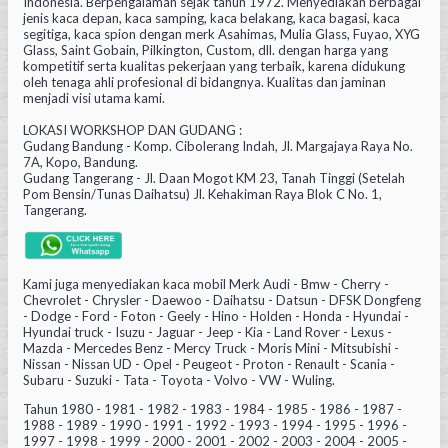
Indonesia. Berpengalaman sejak tahun 1972. Menyediakan berbagai
jenis kaca depan, kaca samping, kaca belakang, kaca bagasi, kaca
segitiga, kaca spion dengan merk Asahimas, Mulia Glass, Fuyao, XYG
Glass, Saint Gobain, Pilkington, Custom, dll. dengan harga yang
kompetitif serta kualitas pekerjaan yang terbaik, karena didukung
oleh tenaga ahli profesional di bidangnya. Kualitas dan jaminan
menjadi visi utama kami.
LOKASI WORKSHOP DAN GUDANG :
Gudang Bandung - Komp. Cibolerang Indah, Jl. Margajaya Raya No.
7A, Kopo, Bandung.
Gudang Tangerang - Jl. Daan Mogot KM 23, Tanah Tinggi (Setelah
Pom Bensin/Tunas Daihatsu) Jl. Kehakiman Raya Blok C No. 1,
Tangerang.
Kami juga menyediakan kaca mobil Merk Audi - Bmw - Cherry -
Chevrolet - Chrysler - Daewoo - Daihatsu - Datsun - DFSK Dongfeng
- Dodge - Ford - Foton - Geely - Hino - Holden - Honda - Hyundai -
Hyundai truck - Isuzu - Jaguar - Jeep - Kia - Land Rover - Lexus -
Mazda - Mercedes Benz - Mercy Truck - Moris Mini - Mitsubishi -
Nissan - Nissan UD - Opel - Peugeot - Proton - Renault - Scania -
Subaru - Suzuki - Tata - Toyota - Volvo - VW - Wuling.
Tahun 1980 - 1981 - 1982 - 1983 - 1984 - 1985 - 1986 - 1987 -
1988 - 1989 - 1990 - 1991 - 1992 - 1993 - 1994 - 1995 - 1996 -
1997 - 1998 - 1999 - 2000 - 2001 - 2002 - 2003 - 2004 - 2005 -