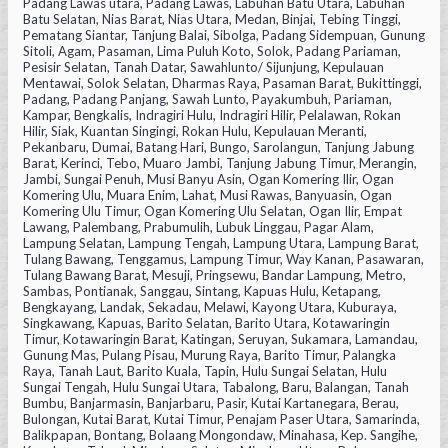
Padang Lawas utara, Padang Lawas, Labuhan Batu Utara, Labuhan
Batu Selatan, Nias Barat, Nias Utara, Medan, Binjai, Tebing Tinggi,
Pematang Siantar, Tanjung Balai, Sibolga, Padang Sidempuan, Gunung
Sitoli, Agam, Pasaman, Lima Puluh Koto, Solok, Padang Pariaman,
Pesisir Selatan, Tanah Datar, Sawahlunto/ Sijunjung, Kepulauan
Mentawai, Solok Selatan, Dharmas Raya, Pasaman Barat, Bukittinggi,
Padang, Padang Panjang, Sawah Lunto, Payakumbuh, Pariaman,
Kampar, Bengkalis, Indragiri Hulu, Indragiri Hilir, Pelalawan, Rokan
Hilir, Siak, Kuantan Singingi, Rokan Hulu, Kepulauan Meranti,
Pekanbaru, Dumai, Batang Hari, Bungo, Sarolangun, Tanjung Jabung
Barat, Kerinci, Tebo, Muaro Jambi, Tanjung Jabung Timur, Merangin,
Jambi, Sungai Penuh, Musi Banyu Asin, Ogan Komering Ilir, Ogan
Komering Ulu, Muara Enim, Lahat, Musi Rawas, Banyuasin, Ogan
Komering Ulu Timur, Ogan Komering Ulu Selatan, Ogan Ilir, Empat
Lawang, Palembang, Prabumulih, Lubuk Linggau, Pagar Alam,
Lampung Selatan, Lampung Tengah, Lampung Utara, Lampung Barat,
Tulang Bawang, Tenggamus, Lampung Timur, Way Kanan, Pasawaran,
Tulang Bawang Barat, Mesuji, Pringsewu, Bandar Lampung, Metro,
Sambas, Pontianak, Sanggau, Sintang, Kapuas Hulu, Ketapang,
Bengkayang, Landak, Sekadau, Melawi, Kayong Utara, Kuburaya,
Singkawang, Kapuas, Barito Selatan, Barito Utara, Kotawaringin
Timur, Kotawaringin Barat, Katingan, Seruyan, Sukamara, Lamandau,
Gunung Mas, Pulang Pisau, Murung Raya, Barito Timur, Palangka
Raya, Tanah Laut, Barito Kuala, Tapin, Hulu Sungai Selatan, Hulu
Sungai Tengah, Hulu Sungai Utara, Tabalong, Baru, Balangan, Tanah
Bumbu, Banjarmasin, Banjarbaru, Pasir, Kutai Kartanegara, Berau,
Bulongan, Kutai Barat, Kutai Timur, Penajam Paser Utara, Samarinda,
Balikpapan, Bontang, Bolaang Mongondaw, Minahasa, Kep. Sangihe,