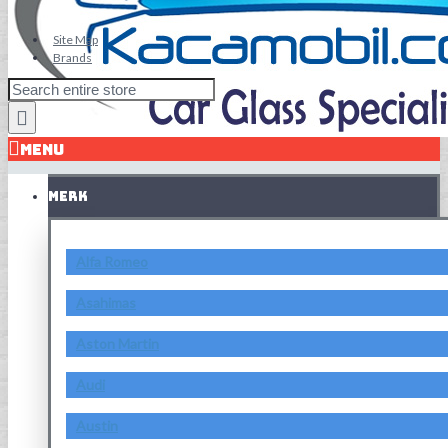
Site Map
Brands
MENU
MERK
Alfa Romeo
Asahimas
Aston Martin
Audi
Austin