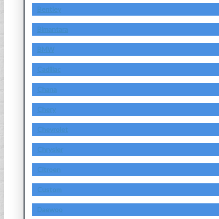
Bentley
Bimantara
BMW
Cadillac
Chana
Chery
Chevrolet
Chrysler
Citroen
Custom
Daewoo