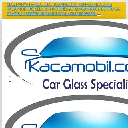
MAU NANYA HARGA, JUAL, PASANG DAN KIRIM SEMUA JENIS
KACA MOBIL KE SELURUH INDONESIA? JANGAN RAGU BERTANYA.
GRATIS !!! SEGERA HUBUNGI KAMI : 08118809333.
Home
Contact Us