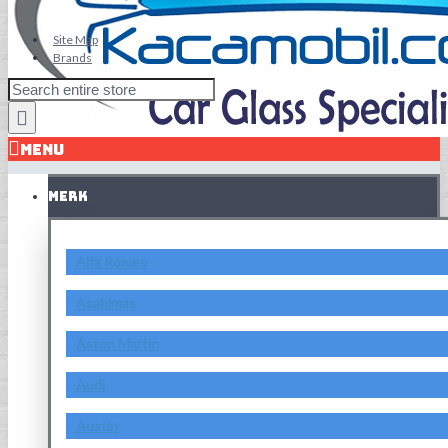
Site Map
Brands
MENU
MERK
Alfa Romeo
Asahimas
Aston Martin
Audi
Austin