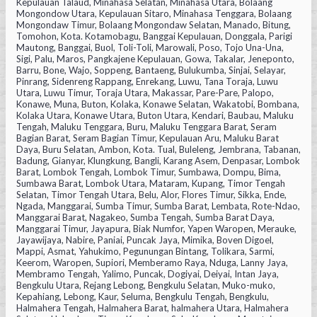
Kepulauan Talaud, Minahasa Selatan, Minahasa Utara, Bolaang
Mongondow Utara, Kepulauan Sitaro, Minahasa Tenggara, Bolaang
Mongondaw Timur, Bolaang Mongondaw Selatan, Manado, Bitung,
Tomohon, Kota. Kotamobagu, Banggai Kepulauan, Donggala, Parigi
Mautong, Banggai, Buol, Toli-Toli, Marowali, Poso, Tojo Una-Una,
Sigi, Palu, Maros, Pangkajene Kepulauan, Gowa, Takalar, Jeneponto,
Barru, Bone, Wajo, Soppeng, Bantaeng, Bulukumba, Sinjai, Selayar,
Pinrang, Sidenreng Rappang, Enrekang, Luwu, Tana Toraja, Luwu
Utara, Luwu Timur, Toraja Utara, Makassar, Pare-Pare, Palopo,
Konawe, Muna, Buton, Kolaka, Konawe Selatan, Wakatobi, Bombana,
Kolaka Utara, Konawe Utara, Buton Utara, Kendari, Baubau, Maluku
Tengah, Maluku Tenggara, Buru, Maluku Tenggara Barat, Seram
Bagian Barat, Seram Bagian Timur, Kepulauan Aru, Maluku Barat
Daya, Buru Selatan, Ambon, Kota. Tual, Buleleng, Jembrana, Tabanan,
Badung, Gianyar, Klungkung, Bangli, Karang Asem, Denpasar, Lombok
Barat, Lombok Tengah, Lombok Timur, Sumbawa, Dompu, Bima,
Sumbawa Barat, Lombok Utara, Mataram, Kupang, Timor Tengah
Selatan, Timor Tengah Utara, Belu, Alor, Flores Timur, Sikka, Ende,
Ngada, Manggarai, Sumba Timur, Sumba Barat, Lembata, Rote-Ndao,
Manggarai Barat, Nagakeo, Sumba Tengah, Sumba Barat Daya,
Manggarai Timur, Jayapura, Biak Numfor, Yapen Waropen, Merauke,
Jayawijaya, Nabire, Paniai, Puncak Jaya, Mimika, Boven Digoel,
Mappi, Asmat, Yahukimo, Pegunungan Bintang, Tolikara, Sarmi,
Keerom, Waropen, Supiori, Memberamo Raya, Nduga, Lanny Jaya,
Membramo Tengah, Yalimo, Puncak, Dogiyai, Deiyai, Intan Jaya,
Bengkulu Utara, Rejang Lebong, Bengkulu Selatan, Muko-muko,
Kepahiang, Lebong, Kaur, Seluma, Bengkulu Tengah, Bengkulu,
Halmahera Tengah, Halmahera Barat, halmahera Utara, Halmahera