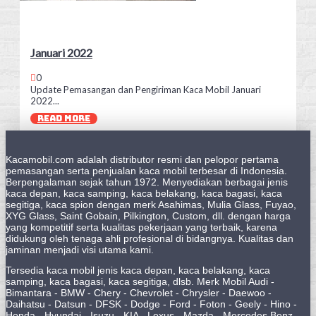
Januari 2022
0
Update Pemasangan dan Pengiriman Kaca Mobil Januari
2022...
READ MORE
Kacamobil.com adalah distributor resmi dan pelopor pertama
pemasangan serta penjualan kaca mobil terbesar di Indonesia.
Berpengalaman sejak tahun 1972. Menyediakan berbagai jenis
kaca depan, kaca samping, kaca belakang, kaca bagasi, kaca
segitiga, kaca spion dengan merk Asahimas, Mulia Glass, Fuyao,
XYG Glass, Saint Gobain, Pilkington, Custom, dll. dengan harga
yang kompetitif serta kualitas pekerjaan yang terbaik, karena
didukung oleh tenaga ahli profesional di bidangnya. Kualitas dan
jaminan menjadi visi utama kami.
Tersedia kaca mobil jenis kaca depan, kaca belakang, kaca
samping, kaca bagasi, kaca segitiga, dlsb. Merk Mobil Audi -
Bimantara - BMW - Chery - Chevrolet - Chrysler - Daewoo -
Daihatsu - Datsun - DFSK - Dodge - Ford - Foton - Geely - Hino -
Honda - Hyundai - Isuzu - KIA - Lexus - Mazda - Mercedes Benz -