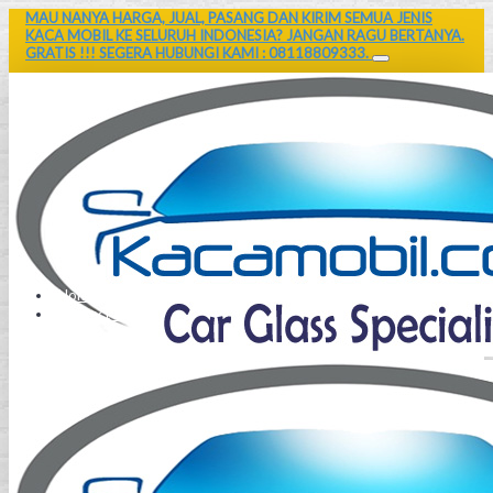
MAU NANYA HARGA, JUAL, PASANG DAN KIRIM SEMUA JENIS
KACA MOBIL KE SELURUH INDONESIA? JANGAN RAGU BERTANYA.
GRATIS !!! SEGERA HUBUNGI KAMI : 08118809333.
Home
Contact Us