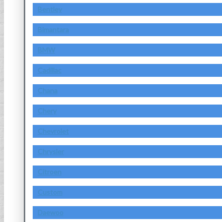
Bentley
Bimantara
BMW
Cadillac
Chana
Chery
Chevrolet
Chrysler
Citroen
Custom
Daewoo