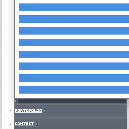
Foton
Fuyao Glass
Geely
GMC
GreatWall
Hino
Holden
Honda
+
Portofolio
+
Contact
+