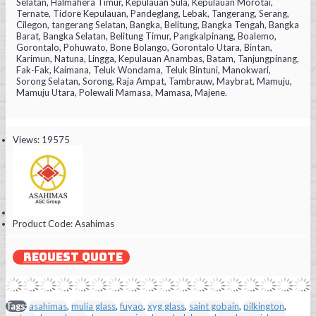
Selatan, Halmahera Timur, Kepulauan Sula, Kepulauan Morotai,
Ternate, Tidore Kepulauan, Pandeglang, Lebak, Tangerang, Serang,
Cilegon, tangerang Selatan, Bangka, Belitung, Bangka Tengah, Bangka
Barat, Bangka Selatan, Belitung Timur, Pangkalpinang, Boalemo,
Gorontalo, Pohuwato, Bone Bolango, Gorontalo Utara, Bintan,
Karimun, Natuna, Lingga, Kepulauan Anambas, Batam, Tanjungpinang,
Fak-Fak, Kaimana, Teluk Wondama, Teluk Bintuni, Manokwari,
Sorong Selatan, Sorong, Raja Ampat, Tambrauw, Maybrat, Mamuju,
Mamuju Utara, Polewali Mamasa, Mamasa, Majene.
Views: 19575
Product Code:
Asahimas
REQUEST QUOTE
Tags:
asahimas
,
mulia glass
,
fuyao
,
xyg glass
,
saint gobain
,
pilkington
,