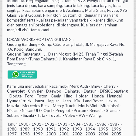
Indonesia. Berpengalaman sejak tahun 1972. Menyediakan berbagai
jenis kaca depan, kaca samping, kaca belakang, kaca bagasi, kaca
segitiga, kaca spion dengan merk Asahimas, Mulia Glass, Fuyao, XYG
Glass, Saint Gobain, Pilkington, Custom, dll. dengan harga yang
kompetitif serta kualitas pekerjaan yang terbaik, karena didukung
oleh tenaga ahli profesional di bidangnya. Kualitas dan jaminan
menjadi visi utama kami.
LOKASI WORKSHOP DAN GUDANG :
Gudang Bandung - Komp. Cibolerang Indah, Jl. Margajaya Raya No.
7A, Kopo, Bandung.
Gudang Tangerang - Jl. Daan Mogot KM 23, Tanah Tinggi (Setelah
Pom Bensin/Tunas Daihatsu) Jl. Kehakiman Raya Blok C No. 1,
Tangerang.
Kami juga menyediakan kaca mobil Merk Audi - Bmw - Cherry -
Chevrolet - Chrysler - Daewoo - Daihatsu - Datsun - DFSK Dongfeng
- Dodge - Ford - Foton - Geely - Hino - Holden - Honda - Hyundai -
Hyundai truck - Isuzu - Jaguar - Jeep - Kia - Land Rover - Lexus -
Mazda - Mercedes Benz - Mercy Truck - Moris Mini - Mitsubishi -
Nissan - Nissan UD - Opel - Peugeot - Proton - Renault - Scania -
Subaru - Suzuki - Tata - Toyota - Volvo - VW - Wuling.
Tahun 1980 - 1981 - 1982 - 1983 - 1984 - 1985 - 1986 - 1987 -
1988 - 1989 - 1990 - 1991 - 1992 - 1993 - 1994 - 1995 - 1996 -
1997 - 1998 - 1999 - 2000 - 2001 - 2002 - 2003 - 2004 - 2005 -