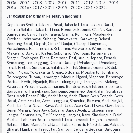
2006 - 2007 - 2008 - 2009 - 2010 - 2011 - 2012 - 2013 - 2014 -
2015 - 2016 - 2017 - 2018 - 2019 - 2020 - 2021 - 2022.
Jangkauan pengiriman ke seluruh Indonesia :
Kepulauan Seribu, Jakarta Pusat, Jakarta Utara, Jakarta Barat,
Jakarta Selatan, Jakarta Timur, Bogor, Sukabumi, Cianjur, Bandung,
Sumedang, Garut, Tasikmalaya, Ciamis, Kuningan, Majalengka,
Cirebon, Indramayu, Subang, Purwakarta, Karawang, Bekasi,
Bandung Barat, Depok, Cimahi, Banjar, Cilacap, Banyumas,
Purbalingga, Banjarnegara, Kebumen, Purworejo, Wonosobo,
Magelang, Boyolali, Klaten, Sukoharjo, Wonogiri, Karanganyar,
Sragen, Grobogan, Blora, Rembang, Pati, Kudus, Jepara, Demak,
Semarang, Temanggung, Kendal, Batang, Pekalongan, Pemalang,
Tegal, Brebes, Surakarta, Salatiga, Bantul, Sleman, Gunung Kidul,
Kulon Progo, Yogyakarta, Gresik, Sidoarjo, Mojokerto, Jombang,
Bojonegoro, Tuban, Lamongan, Madiun, Ngawi, Magetan, Ponorogo,
Pacitan, Kediri, Nganjuk, Blitar, Tulungagung, Trenggalek, Malang,
Pasuruan, Probolinggo, Lumajang, Bondowoso, Situbondo, Jember,
Banyuwangi, Pamekasan, Sampang, Sumenep, Bangkalan, Surabaya,
Batu, Aceh Besar, Pidie, Aceh Utara, Aceh Timur, Aceh Tengah, Aceh
Barat, Aceh Selatan, Aceh Tenggara, Simeulue, Bireuen, Aceh Singkil,
Aceh Tamiang, Nagan Raya, Aceh Jaya, Aceh Barat Daya, Gayo Lues,
Bener Meriah, Pidie Jaya, Sabang, Banda Aceh, Lhokseumawe,
Langsa, Sabussalam, Deli Serdang, Langkat, Karo, Simalungun, Dairi,
Asahan, Labuhan Batu, Tapanuli Utara, Tapanuli Tengah, Tapanuli
Selatan, Nias, Mandailing Natal, Toba Samosir, Nias Selatan, Pak pak
Bharat, Humbang Hasudutan, Samosir, Serdang Bedagai, Batubara,