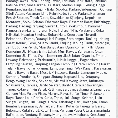
Padang Lawas utara, Padang Lawas, Labuhan Batu Utara, Labuhan
Batu Selatan, Nias Barat, Nias Utara, Medan, Binjai, Tebing Tinggi,
Pematang Siantar, Tanjung Balai, Sibolga, Padang Sidempuan, Gunung
Sitoli, Agam, Pasaman, Lima Puluh Koto, Solok, Padang Pariaman,
Pesisir Selatan, Tanah Datar, Sawahlunto/ Sijunjung, Kepulauan
Mentawai, Solok Selatan, Dharmas Raya, Pasaman Barat, Bukittinggi,
Padang, Padang Panjang, Sawah Lunto, Payakumbuh, Pariaman,
Kampar, Bengkalis, Indragiri Hulu, Indragiri Hilir, Pelalawan, Rokan
Hilir, Siak, Kuantan Singingi, Rokan Hulu, Kepulauan Meranti,
Pekanbaru, Dumai, Batang Hari, Bungo, Sarolangun, Tanjung Jabung
Barat, Kerinci, Tebo, Muaro Jambi, Tanjung Jabung Timur, Merangin,
Jambi, Sungai Penuh, Musi Banyu Asin, Ogan Komering Ilir, Ogan
Komering Ulu, Muara Enim, Lahat, Musi Rawas, Banyuasin, Ogan
Komering Ulu Timur, Ogan Komering Ulu Selatan, Ogan Ilir, Empat
Lawang, Palembang, Prabumulih, Lubuk Linggau, Pagar Alam,
Lampung Selatan, Lampung Tengah, Lampung Utara, Lampung Barat,
Tulang Bawang, Tenggamus, Lampung Timur, Way Kanan, Pasawaran,
Tulang Bawang Barat, Mesuji, Pringsewu, Bandar Lampung, Metro,
Sambas, Pontianak, Sanggau, Sintang, Kapuas Hulu, Ketapang,
Bengkayang, Landak, Sekadau, Melawi, Kayong Utara, Kuburaya,
Singkawang, Kapuas, Barito Selatan, Barito Utara, Kotawaringin
Timur, Kotawaringin Barat, Katingan, Seruyan, Sukamara, Lamandau,
Gunung Mas, Pulang Pisau, Murung Raya, Barito Timur, Palangka
Raya, Tanah Laut, Barito Kuala, Tapin, Hulu Sungai Selatan, Hulu
Sungai Tengah, Hulu Sungai Utara, Tabalong, Baru, Balangan, Tanah
Bumbu, Banjarmasin, Banjarbaru, Pasir, Kutai Kartanegara, Berau,
Bulongan, Kutai Barat, Kutai Timur, Penajam Paser Utara, Samarinda,
Balikpapan, Bontang, Bolaang Mongondaw, Minahasa, Kep. Sangihe,