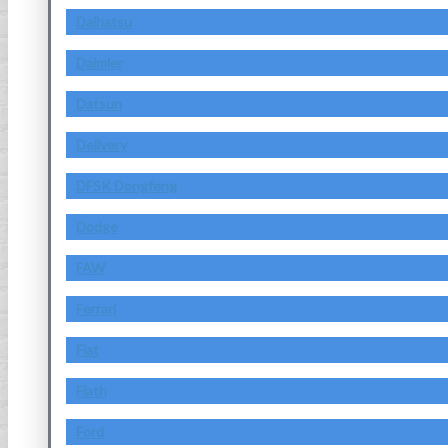
Daihatsu
Daimler
Datsun
Delivery
DFSK Dongfeng
Dodge
FAW
Ferrari
Fiat
Fiath
Ford