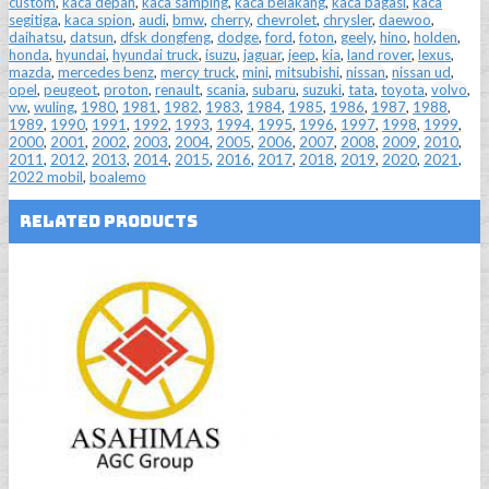
custom
,
kaca depan
,
kaca samping
,
kaca belakang
,
kaca bagasi
,
kaca
segitiga
,
kaca spion
,
audi
,
bmw
,
cherry
,
chevrolet
,
chrysler
,
daewoo
,
daihatsu
,
datsun
,
dfsk dongfeng
,
dodge
,
ford
,
foton
,
geely
,
hino
,
holden
,
honda
,
hyundai
,
hyundai truck
,
isuzu
,
jaguar
,
jeep
,
kia
,
land rover
,
lexus
,
mazda
,
mercedes benz
,
mercy truck
,
mini
,
mitsubishi
,
nissan
,
nissan ud
,
opel
,
peugeot
,
proton
,
renault
,
scania
,
subaru
,
suzuki
,
tata
,
toyota
,
volvo
,
vw
,
wuling
,
1980
,
1981
,
1982
,
1983
,
1984
,
1985
,
1986
,
1987
,
1988
,
1989
,
1990
,
1991
,
1992
,
1993
,
1994
,
1995
,
1996
,
1997
,
1998
,
1999
,
2000
,
2001
,
2002
,
2003
,
2004
,
2005
,
2006
,
2007
,
2008
,
2009
,
2010
,
2011
,
2012
,
2013
,
2014
,
2015
,
2016
,
2017
,
2018
,
2019
,
2020
,
2021
,
2022 mobil
,
boalemo
Related Products