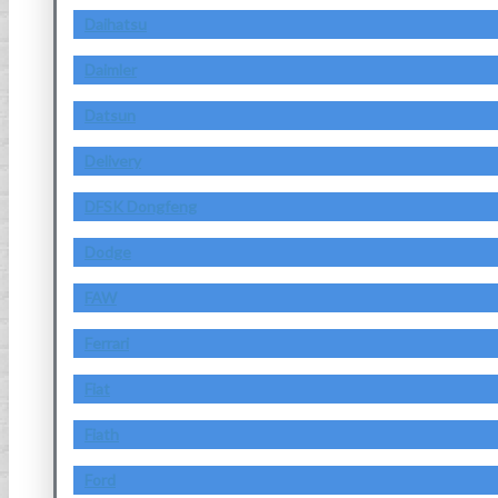
Daihatsu
Daimler
Datsun
Delivery
DFSK Dongfeng
Dodge
FAW
Ferrari
Fiat
Fiath
Ford