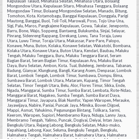
Kepulauan Talaud, Minahasa Selatan, Minahasa Utara, Bolaang
Mongondow Utara, Kepulauan Sitaro, Minahasa Tenggara, Bolaang
Mongondaw Timur, Bolaang Mongondaw Selatan, Manado, Bitung,
Tomohon, Kota. Kotamobagu, Banggai Kepulauan, Donggala, Parigi
Mautong, Banggai, Buol, Toli-Toli, Marowali, Poso, Tojo Una-Una,
Sigi, Palu, Maros, Pangkajene Kepulauan, Gowa, Takalar, Jeneponto,
Barru, Bone, Wajo, Soppeng, Bantaeng, Bulukumba, Sinjai, Selayar,
Pinrang, Sidenreng Rappang, Enrekang, Luwu, Tana Toraja, Luwu
Utara, Luwu Timur, Toraja Utara, Makassar, Pare-Pare, Palopo,
Konawe, Muna, Buton, Kolaka, Konawe Selatan, Wakatobi, Bombana,
Kolaka Utara, Konawe Utara, Buton Utara, Kendari, Baubau, Maluku
Tengah, Maluku Tenggara, Buru, Maluku Tenggara Barat, Seram
Bagian Barat, Seram Bagian Timur, Kepulauan Aru, Maluku Barat
Daya, Buru Selatan, Ambon, Kota. Tual, Buleleng, Jembrana, Tabanan,
Badung, Gianyar, Klungkung, Bangli, Karang Asem, Denpasar, Lombok
Barat, Lombok Tengah, Lombok Timur, Sumbawa, Dompu, Bima,
Sumbawa Barat, Lombok Utara, Mataram, Kupang, Timor Tengah
Selatan, Timor Tengah Utara, Belu, Alor, Flores Timur, Sikka, Ende,
Ngada, Manggarai, Sumba Timur, Sumba Barat, Lembata, Rote-Ndao,
Manggarai Barat, Nagakeo, Sumba Tengah, Sumba Barat Daya,
Manggarai Timur, Jayapura, Biak Numfor, Yapen Waropen, Merauke,
Jayawijaya, Nabire, Paniai, Puncak Jaya, Mimika, Boven Digoel,
Mappi, Asmat, Yahukimo, Pegunungan Bintang, Tolikara, Sarmi,
Keerom, Waropen, Supiori, Memberamo Raya, Nduga, Lanny Jaya,
Membramo Tengah, Yalimo, Puncak, Dogiyai, Deiyai, Intan Jaya,
Bengkulu Utara, Rejang Lebong, Bengkulu Selatan, Muko-muko,
Kepahiang, Lebong, Kaur, Seluma, Bengkulu Tengah, Bengkulu,
Halmahera Tengah, Halmahera Barat, halmahera Utara, Halmahera