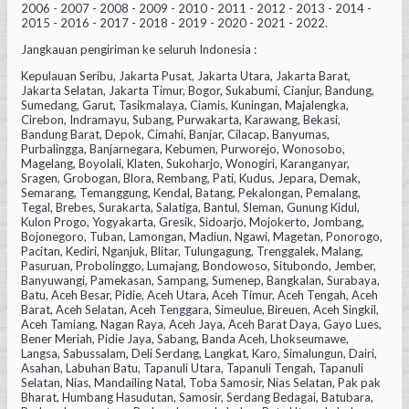
2006 - 2007 - 2008 - 2009 - 2010 - 2011 - 2012 - 2013 - 2014 -
2015 - 2016 - 2017 - 2018 - 2019 - 2020 - 2021 - 2022.
Jangkauan pengiriman ke seluruh Indonesia :
Kepulauan Seribu, Jakarta Pusat, Jakarta Utara, Jakarta Barat,
Jakarta Selatan, Jakarta Timur, Bogor, Sukabumi, Cianjur, Bandung,
Sumedang, Garut, Tasikmalaya, Ciamis, Kuningan, Majalengka,
Cirebon, Indramayu, Subang, Purwakarta, Karawang, Bekasi,
Bandung Barat, Depok, Cimahi, Banjar, Cilacap, Banyumas,
Purbalingga, Banjarnegara, Kebumen, Purworejo, Wonosobo,
Magelang, Boyolali, Klaten, Sukoharjo, Wonogiri, Karanganyar,
Sragen, Grobogan, Blora, Rembang, Pati, Kudus, Jepara, Demak,
Semarang, Temanggung, Kendal, Batang, Pekalongan, Pemalang,
Tegal, Brebes, Surakarta, Salatiga, Bantul, Sleman, Gunung Kidul,
Kulon Progo, Yogyakarta, Gresik, Sidoarjo, Mojokerto, Jombang,
Bojonegoro, Tuban, Lamongan, Madiun, Ngawi, Magetan, Ponorogo,
Pacitan, Kediri, Nganjuk, Blitar, Tulungagung, Trenggalek, Malang,
Pasuruan, Probolinggo, Lumajang, Bondowoso, Situbondo, Jember,
Banyuwangi, Pamekasan, Sampang, Sumenep, Bangkalan, Surabaya,
Batu, Aceh Besar, Pidie, Aceh Utara, Aceh Timur, Aceh Tengah, Aceh
Barat, Aceh Selatan, Aceh Tenggara, Simeulue, Bireuen, Aceh Singkil,
Aceh Tamiang, Nagan Raya, Aceh Jaya, Aceh Barat Daya, Gayo Lues,
Bener Meriah, Pidie Jaya, Sabang, Banda Aceh, Lhokseumawe,
Langsa, Sabussalam, Deli Serdang, Langkat, Karo, Simalungun, Dairi,
Asahan, Labuhan Batu, Tapanuli Utara, Tapanuli Tengah, Tapanuli
Selatan, Nias, Mandailing Natal, Toba Samosir, Nias Selatan, Pak pak
Bharat, Humbang Hasudutan, Samosir, Serdang Bedagai, Batubara,