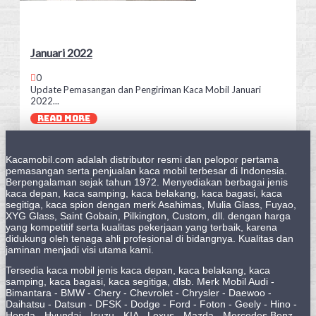
Januari 2022
0
Update Pemasangan dan Pengiriman Kaca Mobil Januari
2022...
READ MORE
Kacamobil.com adalah distributor resmi dan pelopor pertama
pemasangan serta penjualan kaca mobil terbesar di Indonesia.
Berpengalaman sejak tahun 1972. Menyediakan berbagai jenis
kaca depan, kaca samping, kaca belakang, kaca bagasi, kaca
segitiga, kaca spion dengan merk Asahimas, Mulia Glass, Fuyao,
XYG Glass, Saint Gobain, Pilkington, Custom, dll. dengan harga
yang kompetitif serta kualitas pekerjaan yang terbaik, karena
didukung oleh tenaga ahli profesional di bidangnya. Kualitas dan
jaminan menjadi visi utama kami.
Tersedia kaca mobil jenis kaca depan, kaca belakang, kaca
samping, kaca bagasi, kaca segitiga, dlsb. Merk Mobil Audi -
Bimantara - BMW - Chery - Chevrolet - Chrysler - Daewoo -
Daihatsu - Datsun - DFSK - Dodge - Ford - Foton - Geely - Hino -
Honda - Hyundai - Isuzu - KIA - Lexus - Mazda - Mercedes Benz -