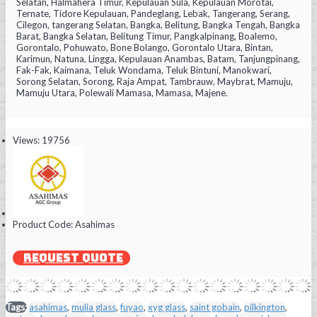
Selatan, Halmahera Timur, Kepulauan Sula, Kepulauan Morotai,
Ternate, Tidore Kepulauan, Pandeglang, Lebak, Tangerang, Serang,
Cilegon, tangerang Selatan, Bangka, Belitung, Bangka Tengah, Bangka
Barat, Bangka Selatan, Belitung Timur, Pangkalpinang, Boalemo,
Gorontalo, Pohuwato, Bone Bolango, Gorontalo Utara, Bintan,
Karimun, Natuna, Lingga, Kepulauan Anambas, Batam, Tanjungpinang,
Fak-Fak, Kaimana, Teluk Wondama, Teluk Bintuni, Manokwari,
Sorong Selatan, Sorong, Raja Ampat, Tambrauw, Maybrat, Mamuju,
Mamuju Utara, Polewali Mamasa, Mamasa, Majene.
Views: 19756
Product Code:
Asahimas
REQUEST QUOTE
Tags:
asahimas
,
mulia glass
,
fuyao
,
xyg glass
,
saint gobain
,
pilkington
,