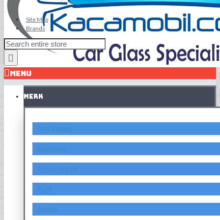
Site Map
Brands
MENU
MERK
Alfa Romeo
Asahimas
Aston Martin
Audi
Austin