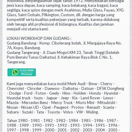
Indonesia. Berpengalaman sejak tahun 1972. Menyediakan berbagai
jenis kaca depan, kaca samping, kaca belakang, kaca bagasi, kaca
segitiga, kaca spion dengan merk Asahimas, Mulia Glass, Fuyao, XYG
Glass, Saint Gobain, Pilkington, Custom, dll. dengan harga yang
kompetitif serta kualitas pekerjaan yang terbaik, karena didukung
oleh tenaga ahli profesional di bidangnya. Kualitas dan jaminan
menjadi visi utama kami.
LOKASI WORKSHOP DAN GUDANG :
Gudang Bandung - Komp. Cibolerang Indah, Jl. Margajaya Raya No.
7A, Kopo, Bandung.
Gudang Tangerang - Jl. Daan Mogot KM 23, Tanah Tinggi (Setelah
Pom Bensin/Tunas Daihatsu) Jl. Kehakiman Raya Blok C No. 1,
Tangerang.
Kami juga menyediakan kaca mobil Merk Audi - Bmw - Cherry -
Chevrolet - Chrysler - Daewoo - Daihatsu - Datsun - DFSK Dongfeng
- Dodge - Ford - Foton - Geely - Hino - Holden - Honda - Hyundai -
Hyundai truck - Isuzu - Jaguar - Jeep - Kia - Land Rover - Lexus -
Mazda - Mercedes Benz - Mercy Truck - Moris Mini - Mitsubishi -
Nissan - Nissan UD - Opel - Peugeot - Proton - Renault - Scania -
Subaru - Suzuki - Tata - Toyota - Volvo - VW - Wuling.
Tahun 1980 - 1981 - 1982 - 1983 - 1984 - 1985 - 1986 - 1987 -
1988 - 1989 - 1990 - 1991 - 1992 - 1993 - 1994 - 1995 - 1996 -
1997 - 1998 - 1999 - 2000 - 2001 - 2002 - 2003 - 2004 - 2005 -