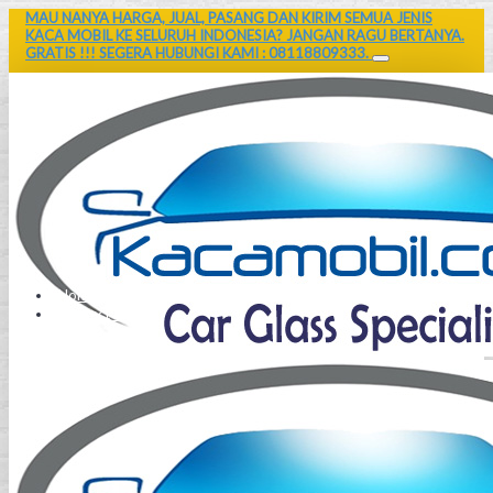
MAU NANYA HARGA, JUAL, PASANG DAN KIRIM SEMUA JENIS
KACA MOBIL KE SELURUH INDONESIA? JANGAN RAGU BERTANYA.
GRATIS !!! SEGERA HUBUNGI KAMI : 08118809333.
Home
Contact Us