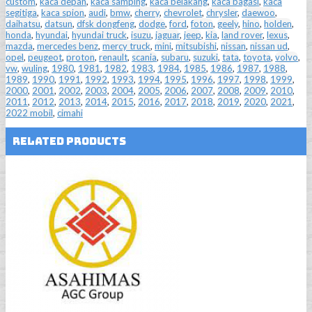
custom
,
kaca depan
,
kaca samping
,
kaca belakang
,
kaca bagasi
,
kaca
segitiga
,
kaca spion
,
audi
,
bmw
,
cherry
,
chevrolet
,
chrysler
,
daewoo
,
daihatsu
,
datsun
,
dfsk dongfeng
,
dodge
,
ford
,
foton
,
geely
,
hino
,
holden
,
honda
,
hyundai
,
hyundai truck
,
isuzu
,
jaguar
,
jeep
,
kia
,
land rover
,
lexus
,
mazda
,
mercedes benz
,
mercy truck
,
mini
,
mitsubishi
,
nissan
,
nissan ud
,
opel
,
peugeot
,
proton
,
renault
,
scania
,
subaru
,
suzuki
,
tata
,
toyota
,
volvo
,
vw
,
wuling
,
1980
,
1981
,
1982
,
1983
,
1984
,
1985
,
1986
,
1987
,
1988
,
1989
,
1990
,
1991
,
1992
,
1993
,
1994
,
1995
,
1996
,
1997
,
1998
,
1999
,
2000
,
2001
,
2002
,
2003
,
2004
,
2005
,
2006
,
2007
,
2008
,
2009
,
2010
,
2011
,
2012
,
2013
,
2014
,
2015
,
2016
,
2017
,
2018
,
2019
,
2020
,
2021
,
2022 mobil
,
cimahi
Related Products