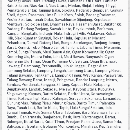
Padang Lawas utara, Padang Lawas, Labuhan Batu Utara, Labuhan
Batu Selatan, Nias Barat, Nias Utara, Medan, Binjai, Tebing Tinggi,
Pematang Siantar, Tanjung Balai, Sibolga, Padang Sidempuan, Gunung
Sitoli, Agam, Pasaman, Lima Puluh Koto, Solok, Padang Pariaman,
Pesisir Selatan, Tanah Datar, Sawahlunto/ Sijunjung, Kepulauan
Mentawai, Solok Selatan, Dharmas Raya, Pasaman Barat, Bukittinggi,
Padang, Padang Panjang, Sawah Lunto, Payakumbuh, Pariaman,
Kampar, Bengkalis, Indragiri Hulu, Indragiri Hilir, Pelalawan, Rokan
Hilir, Siak, Kuantan Singingi, Rokan Hulu, Kepulauan Meranti,
Pekanbaru, Dumai, Batang Hari, Bungo, Sarolangun, Tanjung Jabung
Barat, Kerinci, Tebo, Muaro Jambi, Tanjung Jabung Timur, Merangin,
Jambi, Sungai Penuh, Musi Banyu Asin, Ogan Komering Ilir, Ogan
Komering Ulu, Muara Enim, Lahat, Musi Rawas, Banyuasin, Ogan
Komering Ulu Timur, Ogan Komering Ulu Selatan, Ogan Ilir, Empat
Lawang, Palembang, Prabumulih, Lubuk Linggau, Pagar Alam,
Lampung Selatan, Lampung Tengah, Lampung Utara, Lampung Barat,
Tulang Bawang, Tenggamus, Lampung Timur, Way Kanan, Pasawaran,
Tulang Bawang Barat, Mesuji, Pringsewu, Bandar Lampung, Metro,
Sambas, Pontianak, Sanggau, Sintang, Kapuas Hulu, Ketapang,
Bengkayang, Landak, Sekadau, Melawi, Kayong Utara, Kuburaya,
Singkawang, Kapuas, Barito Selatan, Barito Utara, Kotawaringin
Timur, Kotawaringin Barat, Katingan, Seruyan, Sukamara, Lamandau,
Gunung Mas, Pulang Pisau, Murung Raya, Barito Timur, Palangka
Raya, Tanah Laut, Barito Kuala, Tapin, Hulu Sungai Selatan, Hulu
Sungai Tengah, Hulu Sungai Utara, Tabalong, Baru, Balangan, Tanah
Bumbu, Banjarmasin, Banjarbaru, Pasir, Kutai Kartanegara, Berau,
Bulongan, Kutai Barat, Kutai Timur, Penajam Paser Utara, Samarinda,
Balikpapan, Bontang, Bolaang Mongondaw, Minahasa, Kep. Sangihe,