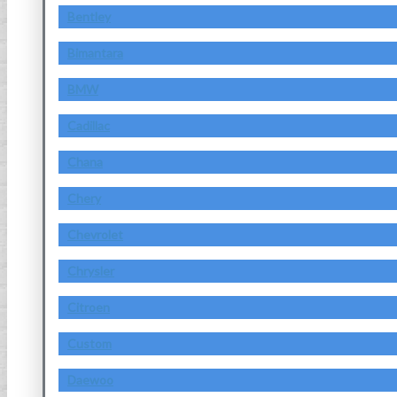
Bentley
Bimantara
BMW
Cadillac
Chana
Chery
Chevrolet
Chrysler
Citroen
Custom
Daewoo