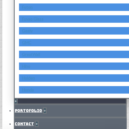
Foton
Fuyao Glass
Geely
GMC
GreatWall
Hino
Holden
Honda
+
Portofolio
+
Contact
+