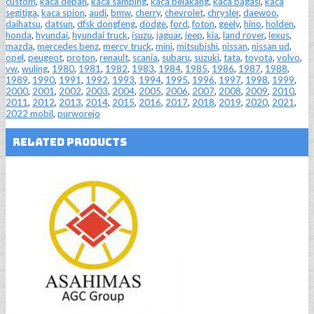
custom
,
kaca depan
,
kaca samping
,
kaca belakang
,
kaca bagasi
,
kaca
segitiga
,
kaca spion
,
audi
,
bmw
,
cherry
,
chevrolet
,
chrysler
,
daewoo
,
daihatsu
,
datsun
,
dfsk dongfeng
,
dodge
,
ford
,
foton
,
geely
,
hino
,
holden
,
honda
,
hyundai
,
hyundai truck
,
isuzu
,
jaguar
,
jeep
,
kia
,
land rover
,
lexus
,
mazda
,
mercedes benz
,
mercy truck
,
mini
,
mitsubishi
,
nissan
,
nissan ud
,
opel
,
peugeot
,
proton
,
renault
,
scania
,
subaru
,
suzuki
,
tata
,
toyota
,
volvo
,
vw
,
wuling
,
1980
,
1981
,
1982
,
1983
,
1984
,
1985
,
1986
,
1987
,
1988
,
1989
,
1990
,
1991
,
1992
,
1993
,
1994
,
1995
,
1996
,
1997
,
1998
,
1999
,
2000
,
2001
,
2002
,
2003
,
2004
,
2005
,
2006
,
2007
,
2008
,
2009
,
2010
,
2011
,
2012
,
2013
,
2014
,
2015
,
2016
,
2017
,
2018
,
2019
,
2020
,
2021
,
2022 mobil
,
purworejo
Related Products