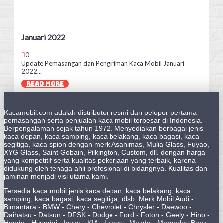
Januari 2022
0
Update Pemasangan dan Pengiriman Kaca Mobil Januari
2022...
READ MORE
Kacamobil.com adalah distributor resmi dan pelopor pertama
pemasangan serta penjualan kaca mobil terbesar di Indonesia.
Berpengalaman sejak tahun 1972. Menyediakan berbagai jenis
kaca depan, kaca samping, kaca belakang, kaca bagasi, kaca
segitiga, kaca spion dengan merk Asahimas, Mulia Glass, Fuyao,
XYG Glass, Saint Gobain, Pilkington, Custom, dll. dengan harga
yang kompetitif serta kualitas pekerjaan yang terbaik, karena
didukung oleh tenaga ahli profesional di bidangnya. Kualitas dan
jaminan menjadi visi utama kami.
Tersedia kaca mobil jenis kaca depan, kaca belakang, kaca
samping, kaca bagasi, kaca segitiga, dlsb. Merk Mobil Audi -
Bimantara - BMW - Chery - Chevrolet - Chrysler - Daewoo -
Daihatsu - Datsun - DFSK - Dodge - Ford - Foton - Geely - Hino -
Honda - Hyundai - Isuzu - KIA - Lexus - Mazda - Mercedes Benz -