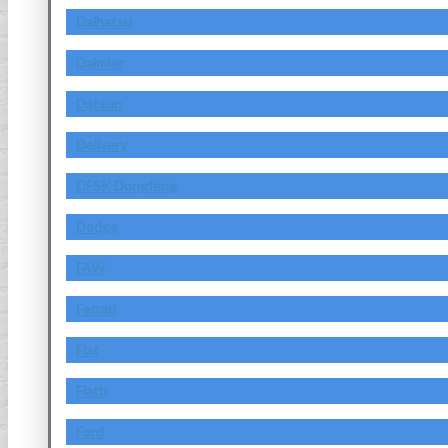
Daihatsu
Daimler
Datsun
Delivery
DFSK Dongfeng
Dodge
FAW
Ferrari
Fiat
Fiath
Ford