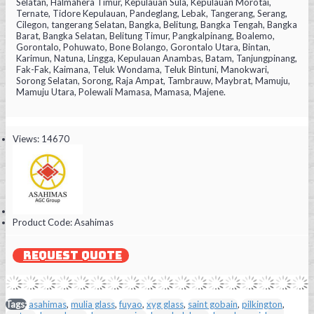
Selatan, Halmahera Timur, Kepulauan Sula, Kepulauan Morotai,
Ternate, Tidore Kepulauan, Pandeglang, Lebak, Tangerang, Serang,
Cilegon, tangerang Selatan, Bangka, Belitung, Bangka Tengah, Bangka
Barat, Bangka Selatan, Belitung Timur, Pangkalpinang, Boalemo,
Gorontalo, Pohuwato, Bone Bolango, Gorontalo Utara, Bintan,
Karimun, Natuna, Lingga, Kepulauan Anambas, Batam, Tanjungpinang,
Fak-Fak, Kaimana, Teluk Wondama, Teluk Bintuni, Manokwari,
Sorong Selatan, Sorong, Raja Ampat, Tambrauw, Maybrat, Mamuju,
Mamuju Utara, Polewali Mamasa, Mamasa, Majene.
Views: 14670
Product Code:
Asahimas
REQUEST QUOTE
Tags:
asahimas
,
mulia glass
,
fuyao
,
xyg glass
,
saint gobain
,
pilkington
,