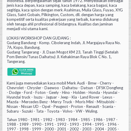
Indonesia. Berpengalaman sejak tahun 1972. Menyediakan berbagai
jenis kaca depan, kaca samping, kaca belakang, kaca bagasi, kaca
segitiga, kaca spion dengan merk Asahimas, Mulia Glass, Fuyao, XYG
Glass, Saint Gobain, Pilkington, Custom, dll. dengan harga yang
kompetitif serta kualitas pekerjaan yang terbaik, karena didukung
oleh tenaga ahli profesional di bidangnya. Kualitas dan jaminan
menjadi visi utama kami.
LOKASI WORKSHOP DAN GUDANG :
Gudang Bandung - Komp. Cibolerang Indah, Jl. Margajaya Raya No.
7A, Kopo, Bandung.
Gudang Tangerang - Jl. Daan Mogot KM 23, Tanah Tinggi (Setelah
Pom Bensin/Tunas Daihatsu) Jl. Kehakiman Raya Blok C No. 1,
Tangerang.
Kami juga menyediakan kaca mobil Merk Audi - Bmw - Cherry -
Chevrolet - Chrysler - Daewoo - Daihatsu - Datsun - DFSK Dongfeng
- Dodge - Ford - Foton - Geely - Hino - Holden - Honda - Hyundai -
Hyundai truck - Isuzu - Jaguar - Jeep - Kia - Land Rover - Lexus -
Mazda - Mercedes Benz - Mercy Truck - Moris Mini - Mitsubishi -
Nissan - Nissan UD - Opel - Peugeot - Proton - Renault - Scania -
Subaru - Suzuki - Tata - Toyota - Volvo - VW - Wuling.
Tahun 1980 - 1981 - 1982 - 1983 - 1984 - 1985 - 1986 - 1987 -
1988 - 1989 - 1990 - 1991 - 1992 - 1993 - 1994 - 1995 - 1996 -
1997 - 1998 - 1999 - 2000 - 2001 - 2002 - 2003 - 2004 - 2005 -