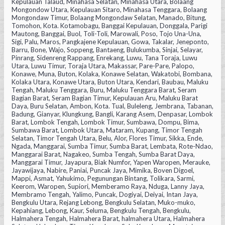
Kepulauan Talaud, Minahasa Selatan, Minahasa Utara, Bolaang
Mongondow Utara, Kepulauan Sitaro, Minahasa Tenggara, Bolaang
Mongondaw Timur, Bolaang Mongondaw Selatan, Manado, Bitung,
Tomohon, Kota. Kotamobagu, Banggai Kepulauan, Donggala, Parigi
Mautong, Banggai, Buol, Toli-Toli, Marowali, Poso, Tojo Una-Una,
Sigi, Palu, Maros, Pangkajene Kepulauan, Gowa, Takalar, Jeneponto,
Barru, Bone, Wajo, Soppeng, Bantaeng, Bulukumba, Sinjai, Selayar,
Pinrang, Sidenreng Rappang, Enrekang, Luwu, Tana Toraja, Luwu
Utara, Luwu Timur, Toraja Utara, Makassar, Pare-Pare, Palopo,
Konawe, Muna, Buton, Kolaka, Konawe Selatan, Wakatobi, Bombana,
Kolaka Utara, Konawe Utara, Buton Utara, Kendari, Baubau, Maluku
Tengah, Maluku Tenggara, Buru, Maluku Tenggara Barat, Seram
Bagian Barat, Seram Bagian Timur, Kepulauan Aru, Maluku Barat
Daya, Buru Selatan, Ambon, Kota. Tual, Buleleng, Jembrana, Tabanan,
Badung, Gianyar, Klungkung, Bangli, Karang Asem, Denpasar, Lombok
Barat, Lombok Tengah, Lombok Timur, Sumbawa, Dompu, Bima,
Sumbawa Barat, Lombok Utara, Mataram, Kupang, Timor Tengah
Selatan, Timor Tengah Utara, Belu, Alor, Flores Timur, Sikka, Ende,
Ngada, Manggarai, Sumba Timur, Sumba Barat, Lembata, Rote-Ndao,
Manggarai Barat, Nagakeo, Sumba Tengah, Sumba Barat Daya,
Manggarai Timur, Jayapura, Biak Numfor, Yapen Waropen, Merauke,
Jayawijaya, Nabire, Paniai, Puncak Jaya, Mimika, Boven Digoel,
Mappi, Asmat, Yahukimo, Pegunungan Bintang, Tolikara, Sarmi,
Keerom, Waropen, Supiori, Memberamo Raya, Nduga, Lanny Jaya,
Membramo Tengah, Yalimo, Puncak, Dogiyai, Deiyai, Intan Jaya,
Bengkulu Utara, Rejang Lebong, Bengkulu Selatan, Muko-muko,
Kepahiang, Lebong, Kaur, Seluma, Bengkulu Tengah, Bengkulu,
Halmahera Tengah, Halmahera Barat, halmahera Utara, Halmahera