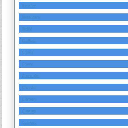
Bentley
Bimantara
BMW
Cadillac
Chana
Chery
Chevrolet
Chrysler
Citroen
Custom
Daewoo