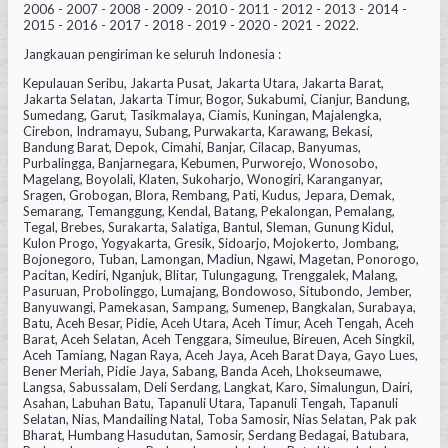
2006 - 2007 - 2008 - 2009 - 2010 - 2011 - 2012 - 2013 - 2014 -
2015 - 2016 - 2017 - 2018 - 2019 - 2020 - 2021 - 2022.
Jangkauan pengiriman ke seluruh Indonesia :
Kepulauan Seribu, Jakarta Pusat, Jakarta Utara, Jakarta Barat,
Jakarta Selatan, Jakarta Timur, Bogor, Sukabumi, Cianjur, Bandung,
Sumedang, Garut, Tasikmalaya, Ciamis, Kuningan, Majalengka,
Cirebon, Indramayu, Subang, Purwakarta, Karawang, Bekasi,
Bandung Barat, Depok, Cimahi, Banjar, Cilacap, Banyumas,
Purbalingga, Banjarnegara, Kebumen, Purworejo, Wonosobo,
Magelang, Boyolali, Klaten, Sukoharjo, Wonogiri, Karanganyar,
Sragen, Grobogan, Blora, Rembang, Pati, Kudus, Jepara, Demak,
Semarang, Temanggung, Kendal, Batang, Pekalongan, Pemalang,
Tegal, Brebes, Surakarta, Salatiga, Bantul, Sleman, Gunung Kidul,
Kulon Progo, Yogyakarta, Gresik, Sidoarjo, Mojokerto, Jombang,
Bojonegoro, Tuban, Lamongan, Madiun, Ngawi, Magetan, Ponorogo,
Pacitan, Kediri, Nganjuk, Blitar, Tulungagung, Trenggalek, Malang,
Pasuruan, Probolinggo, Lumajang, Bondowoso, Situbondo, Jember,
Banyuwangi, Pamekasan, Sampang, Sumenep, Bangkalan, Surabaya,
Batu, Aceh Besar, Pidie, Aceh Utara, Aceh Timur, Aceh Tengah, Aceh
Barat, Aceh Selatan, Aceh Tenggara, Simeulue, Bireuen, Aceh Singkil,
Aceh Tamiang, Nagan Raya, Aceh Jaya, Aceh Barat Daya, Gayo Lues,
Bener Meriah, Pidie Jaya, Sabang, Banda Aceh, Lhokseumawe,
Langsa, Sabussalam, Deli Serdang, Langkat, Karo, Simalungun, Dairi,
Asahan, Labuhan Batu, Tapanuli Utara, Tapanuli Tengah, Tapanuli
Selatan, Nias, Mandailing Natal, Toba Samosir, Nias Selatan, Pak pak
Bharat, Humbang Hasudutan, Samosir, Serdang Bedagai, Batubara,