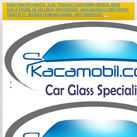
MAU NANYA HARGA, JUAL, PASANG DAN KIRIM SEMUA JENIS
KACA MOBIL KE SELURUH INDONESIA? JANGAN RAGU BERTANYA.
GRATIS !!! SEGERA HUBUNGI KAMI : 08118809333.
Home
Contact Us