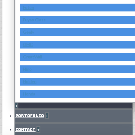
Foton
Fuyao Glass
Geely
GMC
GreatWall
Hino
Holden
Honda
+
Portofolio
+
Contact
+