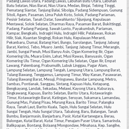
Padang Lawas utara, Padang Lawas, Labuhan Batu Utara, Labuhan
Batu Selatan, Nias Barat, Nias Utara, Medan, Binjai, Tebing Tinggi,
Pematang Siantar, Tanjung Balai, Sibolga, Padang Sidempuan, Gunung
Sitoli, Agam, Pasaman, Lima Puluh Koto, Solok, Padang Pariaman,
Pesisir Selatan, Tanah Datar, Sawahlunto/ Sijunjung, Kepulauan
Mentawai, Solok Selatan, Dharmas Raya, Pasaman Barat, Bukittinggi,
Padang, Padang Panjang, Sawah Lunto, Payakumbuh, Pariaman,
Kampar, Bengkalis, Indragiri Hulu, Indragiri Hilir, Pelalawan, Rokan
Hilir, Siak, Kuantan Singingi, Rokan Hulu, Kepulauan Meranti,
Pekanbaru, Dumai, Batang Hari, Bungo, Sarolangun, Tanjung Jabung
Barat, Kerinci, Tebo, Muaro Jambi, Tanjung Jabung Timur, Merangin,
Jambi, Sungai Penuh, Musi Banyu Asin, Ogan Komering Ilir, Ogan
Komering Ulu, Muara Enim, Lahat, Musi Rawas, Banyuasin, Ogan
Komering Ulu Timur, Ogan Komering Ulu Selatan, Ogan Ilir, Empat
Lawang, Palembang, Prabumulih, Lubuk Linggau, Pagar Alam,
Lampung Selatan, Lampung Tengah, Lampung Utara, Lampung Barat,
Tulang Bawang, Tenggamus, Lampung Timur, Way Kanan, Pasawaran,
Tulang Bawang Barat, Mesuji, Pringsewu, Bandar Lampung, Metro,
Sambas, Pontianak, Sanggau, Sintang, Kapuas Hulu, Ketapang,
Bengkayang, Landak, Sekadau, Melawi, Kayong Utara, Kuburaya,
Singkawang, Kapuas, Barito Selatan, Barito Utara, Kotawaringin
Timur, Kotawaringin Barat, Katingan, Seruyan, Sukamara, Lamandau,
Gunung Mas, Pulang Pisau, Murung Raya, Barito Timur, Palangka
Raya, Tanah Laut, Barito Kuala, Tapin, Hulu Sungai Selatan, Hulu
Sungai Tengah, Hulu Sungai Utara, Tabalong, Baru, Balangan, Tanah
Bumbu, Banjarmasin, Banjarbaru, Pasir, Kutai Kartanegara, Berau,
Bulongan, Kutai Barat, Kutai Timur, Penajam Paser Utara, Samarinda,
Balikpapan, Bontang, Bolaang Mongondaw, Minahasa, Kep. Sangihe,