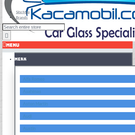
Site Map
Brands
MENU
MERK
Alfa Romeo
Asahimas
Aston Martin
Audi
Austin