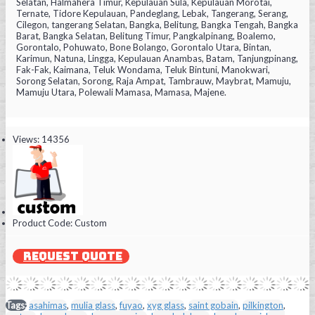
Selatan, Halmahera Timur, Kepulauan Sula, Kepulauan Morotai,
Ternate, Tidore Kepulauan, Pandeglang, Lebak, Tangerang, Serang,
Cilegon, tangerang Selatan, Bangka, Belitung, Bangka Tengah, Bangka
Barat, Bangka Selatan, Belitung Timur, Pangkalpinang, Boalemo,
Gorontalo, Pohuwato, Bone Bolango, Gorontalo Utara, Bintan,
Karimun, Natuna, Lingga, Kepulauan Anambas, Batam, Tanjungpinang,
Fak-Fak, Kaimana, Teluk Wondama, Teluk Bintuni, Manokwari,
Sorong Selatan, Sorong, Raja Ampat, Tambrauw, Maybrat, Mamuju,
Mamuju Utara, Polewali Mamasa, Mamasa, Majene.
Views: 14356
Product Code:
Custom
REQUEST QUOTE
Tags:
asahimas
,
mulia glass
,
fuyao
,
xyg glass
,
saint gobain
,
pilkington
,