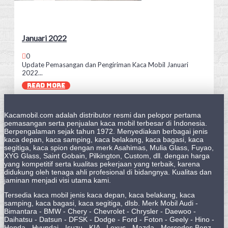
Januari 2022
0
Update Pemasangan dan Pengiriman Kaca Mobil Januari
2022...
READ MORE
Kacamobil.com adalah distributor resmi dan pelopor pertama
pemasangan serta penjualan kaca mobil terbesar di Indonesia.
Berpengalaman sejak tahun 1972. Menyediakan berbagai jenis
kaca depan, kaca samping, kaca belakang, kaca bagasi, kaca
segitiga, kaca spion dengan merk Asahimas, Mulia Glass, Fuyao,
XYG Glass, Saint Gobain, Pilkington, Custom, dll. dengan harga
yang kompetitif serta kualitas pekerjaan yang terbaik, karena
didukung oleh tenaga ahli profesional di bidangnya. Kualitas dan
jaminan menjadi visi utama kami.
Tersedia kaca mobil jenis kaca depan, kaca belakang, kaca
samping, kaca bagasi, kaca segitiga, dlsb. Merk Mobil Audi -
Bimantara - BMW - Chery - Chevrolet - Chrysler - Daewoo -
Daihatsu - Datsun - DFSK - Dodge - Ford - Foton - Geely - Hino -
Honda - Hyundai - Isuzu - KIA - Lexus - Mazda - Mercedes Benz -