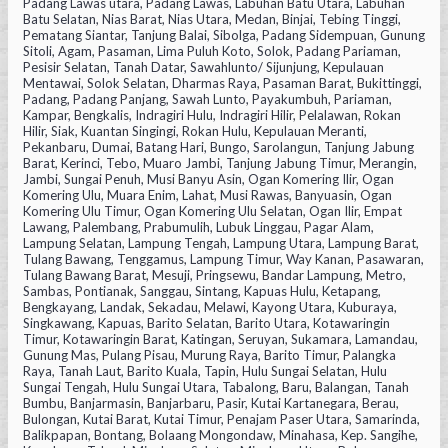
Padang Lawas utara, Padang Lawas, Labuhan Batu Utara, Labuhan
Batu Selatan, Nias Barat, Nias Utara, Medan, Binjai, Tebing Tinggi,
Pematang Siantar, Tanjung Balai, Sibolga, Padang Sidempuan, Gunung
Sitoli, Agam, Pasaman, Lima Puluh Koto, Solok, Padang Pariaman,
Pesisir Selatan, Tanah Datar, Sawahlunto/ Sijunjung, Kepulauan
Mentawai, Solok Selatan, Dharmas Raya, Pasaman Barat, Bukittinggi,
Padang, Padang Panjang, Sawah Lunto, Payakumbuh, Pariaman,
Kampar, Bengkalis, Indragiri Hulu, Indragiri Hilir, Pelalawan, Rokan
Hilir, Siak, Kuantan Singingi, Rokan Hulu, Kepulauan Meranti,
Pekanbaru, Dumai, Batang Hari, Bungo, Sarolangun, Tanjung Jabung
Barat, Kerinci, Tebo, Muaro Jambi, Tanjung Jabung Timur, Merangin,
Jambi, Sungai Penuh, Musi Banyu Asin, Ogan Komering Ilir, Ogan
Komering Ulu, Muara Enim, Lahat, Musi Rawas, Banyuasin, Ogan
Komering Ulu Timur, Ogan Komering Ulu Selatan, Ogan Ilir, Empat
Lawang, Palembang, Prabumulih, Lubuk Linggau, Pagar Alam,
Lampung Selatan, Lampung Tengah, Lampung Utara, Lampung Barat,
Tulang Bawang, Tenggamus, Lampung Timur, Way Kanan, Pasawaran,
Tulang Bawang Barat, Mesuji, Pringsewu, Bandar Lampung, Metro,
Sambas, Pontianak, Sanggau, Sintang, Kapuas Hulu, Ketapang,
Bengkayang, Landak, Sekadau, Melawi, Kayong Utara, Kuburaya,
Singkawang, Kapuas, Barito Selatan, Barito Utara, Kotawaringin
Timur, Kotawaringin Barat, Katingan, Seruyan, Sukamara, Lamandau,
Gunung Mas, Pulang Pisau, Murung Raya, Barito Timur, Palangka
Raya, Tanah Laut, Barito Kuala, Tapin, Hulu Sungai Selatan, Hulu
Sungai Tengah, Hulu Sungai Utara, Tabalong, Baru, Balangan, Tanah
Bumbu, Banjarmasin, Banjarbaru, Pasir, Kutai Kartanegara, Berau,
Bulongan, Kutai Barat, Kutai Timur, Penajam Paser Utara, Samarinda,
Balikpapan, Bontang, Bolaang Mongondaw, Minahasa, Kep. Sangihe,