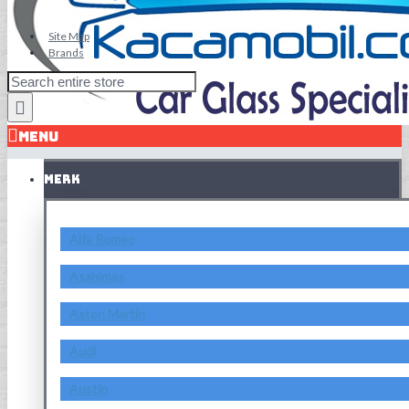
Site Map
Brands
MENU
MERK
Alfa Romeo
Asahimas
Aston Martin
Audi
Austin