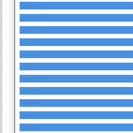
Bentley
Bimantara
BMW
Cadillac
Chana
Chery
Chevrolet
Chrysler
Citroen
Custom
Daewoo