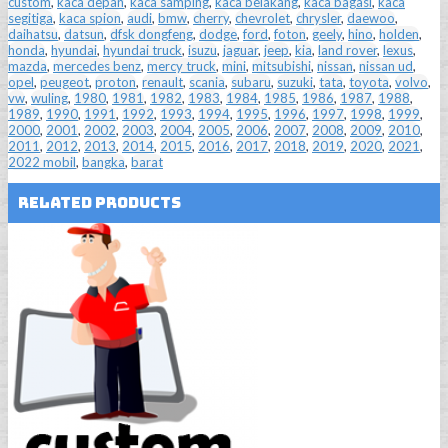
custom
,
kaca depan
,
kaca samping
,
kaca belakang
,
kaca bagasi
,
kaca
segitiga
,
kaca spion
,
audi
,
bmw
,
cherry
,
chevrolet
,
chrysler
,
daewoo
,
daihatsu
,
datsun
,
dfsk dongfeng
,
dodge
,
ford
,
foton
,
geely
,
hino
,
holden
,
honda
,
hyundai
,
hyundai truck
,
isuzu
,
jaguar
,
jeep
,
kia
,
land rover
,
lexus
,
mazda
,
mercedes benz
,
mercy truck
,
mini
,
mitsubishi
,
nissan
,
nissan ud
,
opel
,
peugeot
,
proton
,
renault
,
scania
,
subaru
,
suzuki
,
tata
,
toyota
,
volvo
,
vw
,
wuling
,
1980
,
1981
,
1982
,
1983
,
1984
,
1985
,
1986
,
1987
,
1988
,
1989
,
1990
,
1991
,
1992
,
1993
,
1994
,
1995
,
1996
,
1997
,
1998
,
1999
,
2000
,
2001
,
2002
,
2003
,
2004
,
2005
,
2006
,
2007
,
2008
,
2009
,
2010
,
2011
,
2012
,
2013
,
2014
,
2015
,
2016
,
2017
,
2018
,
2019
,
2020
,
2021
,
2022 mobil
,
bangka
,
barat
Related Products