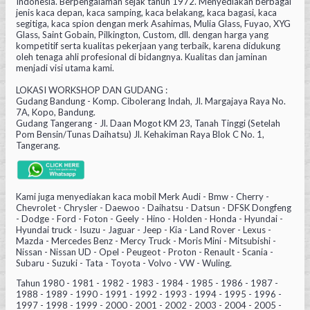
Indonesia. Berpengalaman sejak tahun 1972. Menyediakan berbagai
jenis kaca depan, kaca samping, kaca belakang, kaca bagasi, kaca
segitiga, kaca spion dengan merk Asahimas, Mulia Glass, Fuyao, XYG
Glass, Saint Gobain, Pilkington, Custom, dll. dengan harga yang
kompetitif serta kualitas pekerjaan yang terbaik, karena didukung
oleh tenaga ahli profesional di bidangnya. Kualitas dan jaminan
menjadi visi utama kami.
LOKASI WORKSHOP DAN GUDANG :
Gudang Bandung - Komp. Cibolerang Indah, Jl. Margajaya Raya No.
7A, Kopo, Bandung.
Gudang Tangerang - Jl. Daan Mogot KM 23, Tanah Tinggi (Setelah
Pom Bensin/Tunas Daihatsu) Jl. Kehakiman Raya Blok C No. 1,
Tangerang.
Kami juga menyediakan kaca mobil Merk Audi - Bmw - Cherry -
Chevrolet - Chrysler - Daewoo - Daihatsu - Datsun - DFSK Dongfeng
- Dodge - Ford - Foton - Geely - Hino - Holden - Honda - Hyundai -
Hyundai truck - Isuzu - Jaguar - Jeep - Kia - Land Rover - Lexus -
Mazda - Mercedes Benz - Mercy Truck - Moris Mini - Mitsubishi -
Nissan - Nissan UD - Opel - Peugeot - Proton - Renault - Scania -
Subaru - Suzuki - Tata - Toyota - Volvo - VW - Wuling.
Tahun 1980 - 1981 - 1982 - 1983 - 1984 - 1985 - 1986 - 1987 -
1988 - 1989 - 1990 - 1991 - 1992 - 1993 - 1994 - 1995 - 1996 -
1997 - 1998 - 1999 - 2000 - 2001 - 2002 - 2003 - 2004 - 2005 -