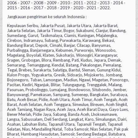
2006 - 2007 - 2008 - 2009 - 2010 - 2011 - 2012 - 2013 - 2014 -
2015 - 2016 - 2017 - 2018 - 2019 - 2020 - 2021 - 2022.
Jangkauan pengiriman ke seluruh Indonesia :
Kepulauan Seribu, Jakarta Pusat, Jakarta Utara, Jakarta Barat,
Jakarta Selatan, Jakarta Timur, Bogor, Sukabumi, Cianjur, Bandung,
Sumedang, Garut, Tasikmalaya, Ciamis, Kuningan, Majalengka,
Cirebon, Indramayu, Subang, Purwakarta, Karawang, Bekasi,
Bandung Barat, Depok, Cimahi, Banjar, Cilacap, Banyumas,
Purbalingga, Banjarnegara, Kebumen, Purworejo, Wonosobo,
Magelang, Boyolali, Klaten, Sukoharjo, Wonogiri, Karanganyar,
Sragen, Grobogan, Blora, Rembang, Pati, Kudus, Jepara, Demak,
Semarang, Temanggung, Kendal, Batang, Pekalongan, Pemalang,
Tegal, Brebes, Surakarta, Salatiga, Bantul, Sleman, Gunung Kidul,
Kulon Progo, Yogyakarta, Gresik, Sidoarjo, Mojokerto, Jombang,
Bojonegoro, Tuban, Lamongan, Madiun, Ngawi, Magetan, Ponorogo,
Pacitan, Kediri, Nganjuk, Blitar, Tulungagung, Trenggalek, Malang,
Pasuruan, Probolinggo, Lumajang, Bondowoso, Situbondo, Jember,
Banyuwangi, Pamekasan, Sampang, Sumenep, Bangkalan, Surabaya,
Batu, Aceh Besar, Pidie, Aceh Utara, Aceh Timur, Aceh Tengah, Aceh
Barat, Aceh Selatan, Aceh Tenggara, Simeulue, Bireuen, Aceh Singkil,
Aceh Tamiang, Nagan Raya, Aceh Jaya, Aceh Barat Daya, Gayo Lues,
Bener Meriah, Pidie Jaya, Sabang, Banda Aceh, Lhokseumawe,
Langsa, Sabussalam, Deli Serdang, Langkat, Karo, Simalungun, Dairi,
Asahan, Labuhan Batu, Tapanuli Utara, Tapanuli Tengah, Tapanuli
Selatan, Nias, Mandailing Natal, Toba Samosir, Nias Selatan, Pak pak
Bharat, Humbang Hasudutan, Samosir, Serdang Bedagai, Batubara,