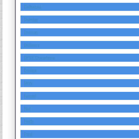
Daihatsu
Daimler
Datsun
Delivery
DFSK Dongfeng
Dodge
FAW
Ferrari
Fiat
Fiath
Ford