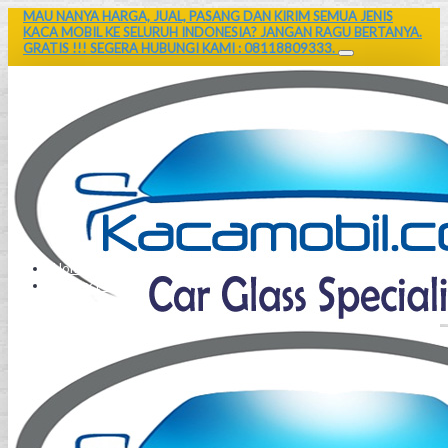
MAU NANYA HARGA, JUAL, PASANG DAN KIRIM SEMUA JENIS
KACA MOBIL KE SELURUH INDONESIA? JANGAN RAGU BERTANYA.
GRATIS !!! SEGERA HUBUNGI KAMI : 08118809333.
Home
Contact Us