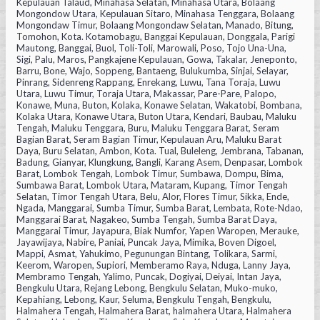
Kepulauan Talaud, Minahasa Selatan, Minahasa Utara, Bolaang
Mongondow Utara, Kepulauan Sitaro, Minahasa Tenggara, Bolaang
Mongondaw Timur, Bolaang Mongondaw Selatan, Manado, Bitung,
Tomohon, Kota. Kotamobagu, Banggai Kepulauan, Donggala, Parigi
Mautong, Banggai, Buol, Toli-Toli, Marowali, Poso, Tojo Una-Una,
Sigi, Palu, Maros, Pangkajene Kepulauan, Gowa, Takalar, Jeneponto,
Barru, Bone, Wajo, Soppeng, Bantaeng, Bulukumba, Sinjai, Selayar,
Pinrang, Sidenreng Rappang, Enrekang, Luwu, Tana Toraja, Luwu
Utara, Luwu Timur, Toraja Utara, Makassar, Pare-Pare, Palopo,
Konawe, Muna, Buton, Kolaka, Konawe Selatan, Wakatobi, Bombana,
Kolaka Utara, Konawe Utara, Buton Utara, Kendari, Baubau, Maluku
Tengah, Maluku Tenggara, Buru, Maluku Tenggara Barat, Seram
Bagian Barat, Seram Bagian Timur, Kepulauan Aru, Maluku Barat
Daya, Buru Selatan, Ambon, Kota. Tual, Buleleng, Jembrana, Tabanan,
Badung, Gianyar, Klungkung, Bangli, Karang Asem, Denpasar, Lombok
Barat, Lombok Tengah, Lombok Timur, Sumbawa, Dompu, Bima,
Sumbawa Barat, Lombok Utara, Mataram, Kupang, Timor Tengah
Selatan, Timor Tengah Utara, Belu, Alor, Flores Timur, Sikka, Ende,
Ngada, Manggarai, Sumba Timur, Sumba Barat, Lembata, Rote-Ndao,
Manggarai Barat, Nagakeo, Sumba Tengah, Sumba Barat Daya,
Manggarai Timur, Jayapura, Biak Numfor, Yapen Waropen, Merauke,
Jayawijaya, Nabire, Paniai, Puncak Jaya, Mimika, Boven Digoel,
Mappi, Asmat, Yahukimo, Pegunungan Bintang, Tolikara, Sarmi,
Keerom, Waropen, Supiori, Memberamo Raya, Nduga, Lanny Jaya,
Membramo Tengah, Yalimo, Puncak, Dogiyai, Deiyai, Intan Jaya,
Bengkulu Utara, Rejang Lebong, Bengkulu Selatan, Muko-muko,
Kepahiang, Lebong, Kaur, Seluma, Bengkulu Tengah, Bengkulu,
Halmahera Tengah, Halmahera Barat, halmahera Utara, Halmahera