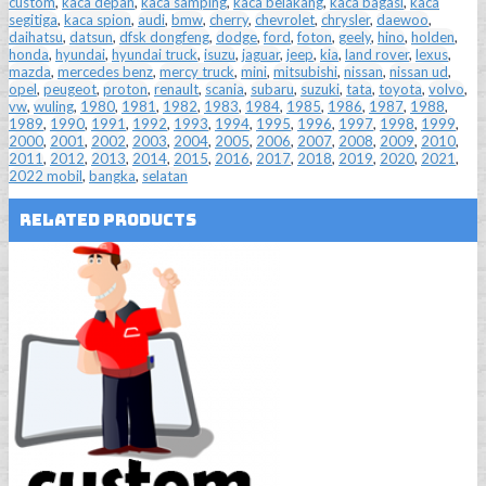
custom
,
kaca depan
,
kaca samping
,
kaca belakang
,
kaca bagasi
,
kaca
segitiga
,
kaca spion
,
audi
,
bmw
,
cherry
,
chevrolet
,
chrysler
,
daewoo
,
daihatsu
,
datsun
,
dfsk dongfeng
,
dodge
,
ford
,
foton
,
geely
,
hino
,
holden
,
honda
,
hyundai
,
hyundai truck
,
isuzu
,
jaguar
,
jeep
,
kia
,
land rover
,
lexus
,
mazda
,
mercedes benz
,
mercy truck
,
mini
,
mitsubishi
,
nissan
,
nissan ud
,
opel
,
peugeot
,
proton
,
renault
,
scania
,
subaru
,
suzuki
,
tata
,
toyota
,
volvo
,
vw
,
wuling
,
1980
,
1981
,
1982
,
1983
,
1984
,
1985
,
1986
,
1987
,
1988
,
1989
,
1990
,
1991
,
1992
,
1993
,
1994
,
1995
,
1996
,
1997
,
1998
,
1999
,
2000
,
2001
,
2002
,
2003
,
2004
,
2005
,
2006
,
2007
,
2008
,
2009
,
2010
,
2011
,
2012
,
2013
,
2014
,
2015
,
2016
,
2017
,
2018
,
2019
,
2020
,
2021
,
2022 mobil
,
bangka
,
selatan
Related Products