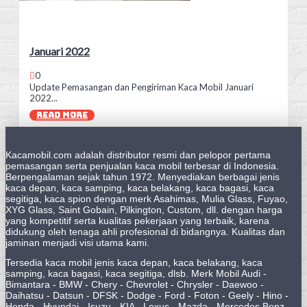
Januari 2022
0
Update Pemasangan dan Pengiriman Kaca Mobil Januari
2022...
READ MORE
Kacamobil.com adalah distributor resmi dan pelopor pertama
pemasangan serta penjualan kaca mobil terbesar di Indonesia.
Berpengalaman sejak tahun 1972. Menyediakan berbagai jenis
kaca depan, kaca samping, kaca belakang, kaca bagasi, kaca
segitiga, kaca spion dengan merk Asahimas, Mulia Glass, Fuyao,
XYG Glass, Saint Gobain, Pilkington, Custom, dll. dengan harga
yang kompetitif serta kualitas pekerjaan yang terbaik, karena
didukung oleh tenaga ahli profesional di bidangnya. Kualitas dan
jaminan menjadi visi utama kami.
Tersedia kaca mobil jenis kaca depan, kaca belakang, kaca
samping, kaca bagasi, kaca segitiga, dlsb. Merk Mobil Audi -
Bimantara - BMW - Chery - Chevrolet - Chrysler - Daewoo -
Daihatsu - Datsun - DFSK - Dodge - Ford - Foton - Geely - Hino -
Honda - Hyundai - Isuzu - KIA - Lexus - Mazda - Mercedes Benz -