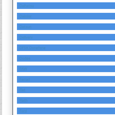
Daihatsu
Daimler
Datsun
Delivery
DFSK Dongfeng
Dodge
FAW
Ferrari
Fiat
Fiath
Ford