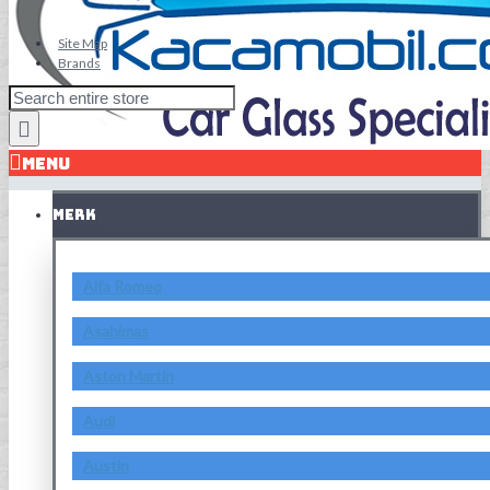
Site Map
Brands
MENU
MERK
Alfa Romeo
Asahimas
Aston Martin
Audi
Austin