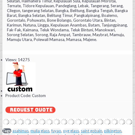
Selatan, Halmahera Timur, Kepulauan Sula, Kepulauan Morotai,
Ternate, Tidore Kepulauan, Pandeglang, Lebak, Tangerang, Serang,
Cilegon, tangerang Selatan, Bangka, Belitung, Bangka Tengah, Bangka
Barat, Bangka Selatan, Belitung Timur, Pangkalpinang, Boalemo,
Gorontalo, Pohuwato, Bone Bolango, Gorontalo Utara, Bintan,
Karimun, Natuna, Lingga, Kepulauan Anambas, Batam, Tanjungpinang,
Fak-Fak, Kaimana, Teluk Wondama, Teluk Bintuni, Manokwari,
Sorong Selatan, Sorong, Raja Ampat, Tambrauw, Maybrat, Mamuju,
Mamuju Utara, Polewali Mamasa, Mamasa, Majene.
Views: 14275
Product Code:
Custom
REQUEST QUOTE
Tags:
asahimas
,
mulia glass
,
fuyao
,
xyg glass
,
saint gobain
,
pilkington
,