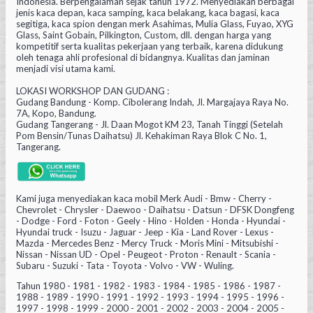
Indonesia. Berpengalaman sejak tahun 1972. Menyediakan berbagai
jenis kaca depan, kaca samping, kaca belakang, kaca bagasi, kaca
segitiga, kaca spion dengan merk Asahimas, Mulia Glass, Fuyao, XYG
Glass, Saint Gobain, Pilkington, Custom, dll. dengan harga yang
kompetitif serta kualitas pekerjaan yang terbaik, karena didukung
oleh tenaga ahli profesional di bidangnya. Kualitas dan jaminan
menjadi visi utama kami.
LOKASI WORKSHOP DAN GUDANG :
Gudang Bandung - Komp. Cibolerang Indah, Jl. Margajaya Raya No.
7A, Kopo, Bandung.
Gudang Tangerang - Jl. Daan Mogot KM 23, Tanah Tinggi (Setelah
Pom Bensin/Tunas Daihatsu) Jl. Kehakiman Raya Blok C No. 1,
Tangerang.
Kami juga menyediakan kaca mobil Merk Audi - Bmw - Cherry -
Chevrolet - Chrysler - Daewoo - Daihatsu - Datsun - DFSK Dongfeng
- Dodge - Ford - Foton - Geely - Hino - Holden - Honda - Hyundai -
Hyundai truck - Isuzu - Jaguar - Jeep - Kia - Land Rover - Lexus -
Mazda - Mercedes Benz - Mercy Truck - Moris Mini - Mitsubishi -
Nissan - Nissan UD - Opel - Peugeot - Proton - Renault - Scania -
Subaru - Suzuki - Tata - Toyota - Volvo - VW - Wuling.
Tahun 1980 - 1981 - 1982 - 1983 - 1984 - 1985 - 1986 - 1987 -
1988 - 1989 - 1990 - 1991 - 1992 - 1993 - 1994 - 1995 - 1996 -
1997 - 1998 - 1999 - 2000 - 2001 - 2002 - 2003 - 2004 - 2005 -