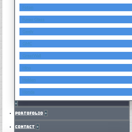
Foton
Fuyao Glass
Geely
GMC
GreatWall
Hino
Holden
Honda
+
Portofolio
+
Contact
+