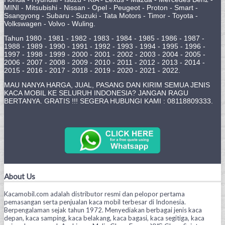
MINI - Mitsubishi - Nissan - Opel - Peugeot - Proton - Smart -
Ssangyong - Subaru - Suzuki - Tata Motors - Timor - Toyota -
Volkswagen - Volvo - Wuling.
Tahun 1980 - 1981 - 1982 - 1983 - 1984 - 1985 - 1986 - 1987 -
1988 - 1989 - 1990 - 1991 - 1992 - 1993 - 1994 - 1995 - 1996 -
1997 - 1998 - 1999 - 2000 - 2001 - 2002 - 2003 - 2004 - 2005 -
2006 - 2007 - 2008 - 2009 - 2010 - 2011 - 2012 - 2013 - 2014 -
2015 - 2016 - 2017 - 2018 - 2019 - 2020 - 2021 - 2022.
MAU NANYA HARGA, JUAL, PASANG DAN KIRIM SEMUA JENIS
KACA MOBIL KE SELURUH INDONESIA? JANGAN RAGU
BERTANYA. GRATIS !!! SEGERA HUBUNGI KAMI : 08118809333.
About Us
Kacamobil.com adalah distributor resmi dan pelopor pertama
pemasangan serta penjualan kaca mobil terbesar di Indonesia.
Berpengalaman sejak tahun 1972. Menyediakan berbagai jenis kaca
depan, kaca samping, kaca belakang, kaca bagasi, kaca segitiga, kaca