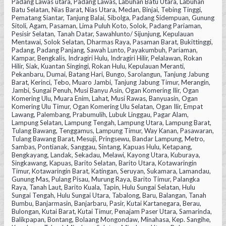
Padang Lawas utara, Padang Lawas, Labuhan Batu Utara, Labuhan
Batu Selatan, Nias Barat, Nias Utara, Medan, Binjai, Tebing Tinggi,
Pematang Siantar, Tanjung Balai, Sibolga, Padang Sidempuan, Gunung
Sitoli, Agam, Pasaman, Lima Puluh Koto, Solok, Padang Pariaman,
Pesisir Selatan, Tanah Datar, Sawahlunto/ Sijunjung, Kepulauan
Mentawai, Solok Selatan, Dharmas Raya, Pasaman Barat, Bukittinggi,
Padang, Padang Panjang, Sawah Lunto, Payakumbuh, Pariaman,
Kampar, Bengkalis, Indragiri Hulu, Indragiri Hilir, Pelalawan, Rokan
Hilir, Siak, Kuantan Singingi, Rokan Hulu, Kepulauan Meranti,
Pekanbaru, Dumai, Batang Hari, Bungo, Sarolangun, Tanjung Jabung
Barat, Kerinci, Tebo, Muaro Jambi, Tanjung Jabung Timur, Merangin,
Jambi, Sungai Penuh, Musi Banyu Asin, Ogan Komering Ilir, Ogan
Komering Ulu, Muara Enim, Lahat, Musi Rawas, Banyuasin, Ogan
Komering Ulu Timur, Ogan Komering Ulu Selatan, Ogan Ilir, Empat
Lawang, Palembang, Prabumulih, Lubuk Linggau, Pagar Alam,
Lampung Selatan, Lampung Tengah, Lampung Utara, Lampung Barat,
Tulang Bawang, Tenggamus, Lampung Timur, Way Kanan, Pasawaran,
Tulang Bawang Barat, Mesuji, Pringsewu, Bandar Lampung, Metro,
Sambas, Pontianak, Sanggau, Sintang, Kapuas Hulu, Ketapang,
Bengkayang, Landak, Sekadau, Melawi, Kayong Utara, Kuburaya,
Singkawang, Kapuas, Barito Selatan, Barito Utara, Kotawaringin
Timur, Kotawaringin Barat, Katingan, Seruyan, Sukamara, Lamandau,
Gunung Mas, Pulang Pisau, Murung Raya, Barito Timur, Palangka
Raya, Tanah Laut, Barito Kuala, Tapin, Hulu Sungai Selatan, Hulu
Sungai Tengah, Hulu Sungai Utara, Tabalong, Baru, Balangan, Tanah
Bumbu, Banjarmasin, Banjarbaru, Pasir, Kutai Kartanegara, Berau,
Bulongan, Kutai Barat, Kutai Timur, Penajam Paser Utara, Samarinda,
Balikpapan, Bontang, Bolaang Mongondaw, Minahasa, Kep. Sangihe,