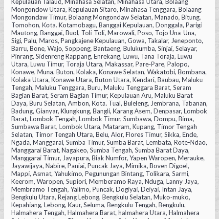
Kepulauan Talaud, Minahasa Selatan, Minahasa Utara, Bolaang
Mongondow Utara, Kepulauan Sitaro, Minahasa Tenggara, Bolaang
Mongondaw Timur, Bolaang Mongondaw Selatan, Manado, Bitung,
Tomohon, Kota. Kotamobagu, Banggai Kepulauan, Donggala, Parigi
Mautong, Banggai, Buol, Toli-Toli, Marowali, Poso, Tojo Una-Una,
Sigi, Palu, Maros, Pangkajene Kepulauan, Gowa, Takalar, Jeneponto,
Barru, Bone, Wajo, Soppeng, Bantaeng, Bulukumba, Sinjai, Selayar,
Pinrang, Sidenreng Rappang, Enrekang, Luwu, Tana Toraja, Luwu
Utara, Luwu Timur, Toraja Utara, Makassar, Pare-Pare, Palopo,
Konawe, Muna, Buton, Kolaka, Konawe Selatan, Wakatobi, Bombana,
Kolaka Utara, Konawe Utara, Buton Utara, Kendari, Baubau, Maluku
Tengah, Maluku Tenggara, Buru, Maluku Tenggara Barat, Seram
Bagian Barat, Seram Bagian Timur, Kepulauan Aru, Maluku Barat
Daya, Buru Selatan, Ambon, Kota. Tual, Buleleng, Jembrana, Tabanan,
Badung, Gianyar, Klungkung, Bangli, Karang Asem, Denpasar, Lombok
Barat, Lombok Tengah, Lombok Timur, Sumbawa, Dompu, Bima,
Sumbawa Barat, Lombok Utara, Mataram, Kupang, Timor Tengah
Selatan, Timor Tengah Utara, Belu, Alor, Flores Timur, Sikka, Ende,
Ngada, Manggarai, Sumba Timur, Sumba Barat, Lembata, Rote-Ndao,
Manggarai Barat, Nagakeo, Sumba Tengah, Sumba Barat Daya,
Manggarai Timur, Jayapura, Biak Numfor, Yapen Waropen, Merauke,
Jayawijaya, Nabire, Paniai, Puncak Jaya, Mimika, Boven Digoel,
Mappi, Asmat, Yahukimo, Pegunungan Bintang, Tolikara, Sarmi,
Keerom, Waropen, Supiori, Memberamo Raya, Nduga, Lanny Jaya,
Membramo Tengah, Yalimo, Puncak, Dogiyai, Deiyai, Intan Jaya,
Bengkulu Utara, Rejang Lebong, Bengkulu Selatan, Muko-muko,
Kepahiang, Lebong, Kaur, Seluma, Bengkulu Tengah, Bengkulu,
Halmahera Tengah, Halmahera Barat, halmahera Utara, Halmahera