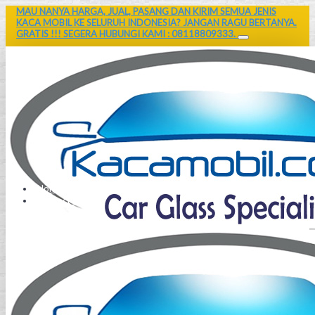
MAU NANYA HARGA, JUAL, PASANG DAN KIRIM SEMUA JENIS
KACA MOBIL KE SELURUH INDONESIA? JANGAN RAGU BERTANYA.
GRATIS !!! SEGERA HUBUNGI KAMI : 08118809333.
Home
Contact Us