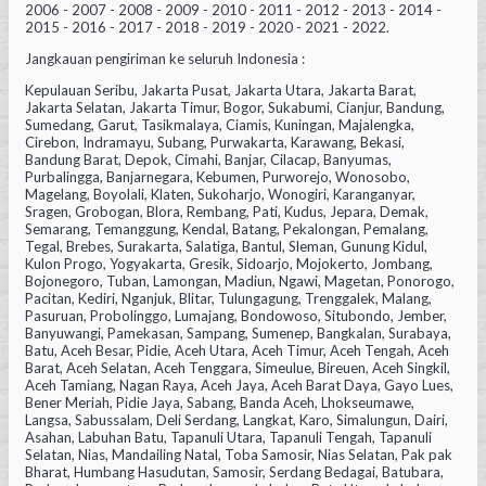
2006 - 2007 - 2008 - 2009 - 2010 - 2011 - 2012 - 2013 - 2014 -
2015 - 2016 - 2017 - 2018 - 2019 - 2020 - 2021 - 2022.
Jangkauan pengiriman ke seluruh Indonesia :
Kepulauan Seribu, Jakarta Pusat, Jakarta Utara, Jakarta Barat,
Jakarta Selatan, Jakarta Timur, Bogor, Sukabumi, Cianjur, Bandung,
Sumedang, Garut, Tasikmalaya, Ciamis, Kuningan, Majalengka,
Cirebon, Indramayu, Subang, Purwakarta, Karawang, Bekasi,
Bandung Barat, Depok, Cimahi, Banjar, Cilacap, Banyumas,
Purbalingga, Banjarnegara, Kebumen, Purworejo, Wonosobo,
Magelang, Boyolali, Klaten, Sukoharjo, Wonogiri, Karanganyar,
Sragen, Grobogan, Blora, Rembang, Pati, Kudus, Jepara, Demak,
Semarang, Temanggung, Kendal, Batang, Pekalongan, Pemalang,
Tegal, Brebes, Surakarta, Salatiga, Bantul, Sleman, Gunung Kidul,
Kulon Progo, Yogyakarta, Gresik, Sidoarjo, Mojokerto, Jombang,
Bojonegoro, Tuban, Lamongan, Madiun, Ngawi, Magetan, Ponorogo,
Pacitan, Kediri, Nganjuk, Blitar, Tulungagung, Trenggalek, Malang,
Pasuruan, Probolinggo, Lumajang, Bondowoso, Situbondo, Jember,
Banyuwangi, Pamekasan, Sampang, Sumenep, Bangkalan, Surabaya,
Batu, Aceh Besar, Pidie, Aceh Utara, Aceh Timur, Aceh Tengah, Aceh
Barat, Aceh Selatan, Aceh Tenggara, Simeulue, Bireuen, Aceh Singkil,
Aceh Tamiang, Nagan Raya, Aceh Jaya, Aceh Barat Daya, Gayo Lues,
Bener Meriah, Pidie Jaya, Sabang, Banda Aceh, Lhokseumawe,
Langsa, Sabussalam, Deli Serdang, Langkat, Karo, Simalungun, Dairi,
Asahan, Labuhan Batu, Tapanuli Utara, Tapanuli Tengah, Tapanuli
Selatan, Nias, Mandailing Natal, Toba Samosir, Nias Selatan, Pak pak
Bharat, Humbang Hasudutan, Samosir, Serdang Bedagai, Batubara,