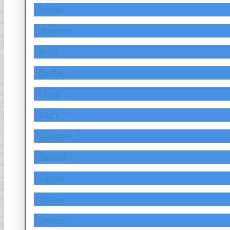
Bentley
Bimantara
BMW
Cadillac
Chana
Chery
Chevrolet
Chrysler
Citroen
Custom
Daewoo