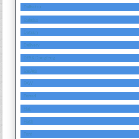
Daihatsu
Daimler
Datsun
Delivery
DFSK Dongfeng
Dodge
FAW
Ferrari
Fiat
Fiath
Ford