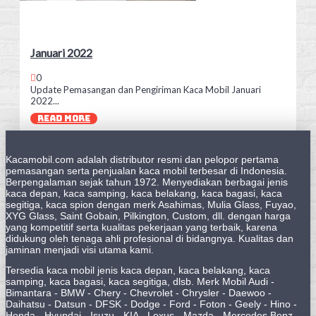
Januari 2022
0
Update Pemasangan dan Pengiriman Kaca Mobil Januari
2022...
READ MORE
Kacamobil.com adalah distributor resmi dan pelopor pertama
pemasangan serta penjualan kaca mobil terbesar di Indonesia.
Berpengalaman sejak tahun 1972. Menyediakan berbagai jenis
kaca depan, kaca samping, kaca belakang, kaca bagasi, kaca
segitiga, kaca spion dengan merk Asahimas, Mulia Glass, Fuyao,
XYG Glass, Saint Gobain, Pilkington, Custom, dll. dengan harga
yang kompetitif serta kualitas pekerjaan yang terbaik, karena
didukung oleh tenaga ahli profesional di bidangnya. Kualitas dan
jaminan menjadi visi utama kami.
Tersedia kaca mobil jenis kaca depan, kaca belakang, kaca
samping, kaca bagasi, kaca segitiga, dlsb. Merk Mobil Audi -
Bimantara - BMW - Chery - Chevrolet - Chrysler - Daewoo -
Daihatsu - Datsun - DFSK - Dodge - Ford - Foton - Geely - Hino -
Honda - Hyundai - Isuzu - KIA - Lexus - Mazda - Mercedes Benz -