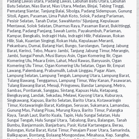
Padang Lawas utara, Padang Lawas, Labuhan Batu Utara, Labuhan
Batu Selatan, Nias Barat, Nias Utara, Medan, Binjai, Tebing Tinggi,
Pematang Siantar, Tanjung Balai, Sibolga, Padang Sidempuan, Gunung
Sitoli, Agam, Pasaman, Lima Puluh Koto, Solok, Padang Pariaman,
Pesisir Selatan, Tanah Datar, Sawahlunto/ Sijunjung, Kepulauan
Mentawai, Solok Selatan, Dharmas Raya, Pasaman Barat, Bukittinggi,
Padang, Padang Panjang, Sawah Lunto, Payakumbuh, Pariaman,
Kampar, Bengkalis, Indragiri Hulu, Indragiri Hilir, Pelalawan, Rokan
Hilir, Siak, Kuantan Singingi, Rokan Hulu, Kepulauan Meranti,
Pekanbaru, Dumai, Batang Hari, Bungo, Sarolangun, Tanjung Jabung
Barat, Kerinci, Tebo, Muaro Jambi, Tanjung Jabung Timur, Merangin,
Jambi, Sungai Penuh, Musi Banyu Asin, Ogan Komering Ilir, Ogan
Komering Ulu, Muara Enim, Lahat, Musi Rawas, Banyuasin, Ogan
Komering Ulu Timur, Ogan Komering Ulu Selatan, Ogan Ilir, Empat
Lawang, Palembang, Prabumulih, Lubuk Linggau, Pagar Alam,
Lampung Selatan, Lampung Tengah, Lampung Utara, Lampung Barat,
Tulang Bawang, Tenggamus, Lampung Timur, Way Kanan, Pasawaran,
Tulang Bawang Barat, Mesuji, Pringsewu, Bandar Lampung, Metro,
Sambas, Pontianak, Sanggau, Sintang, Kapuas Hulu, Ketapang,
Bengkayang, Landak, Sekadau, Melawi, Kayong Utara, Kuburaya,
Singkawang, Kapuas, Barito Selatan, Barito Utara, Kotawaringin
Timur, Kotawaringin Barat, Katingan, Seruyan, Sukamara, Lamandau,
Gunung Mas, Pulang Pisau, Murung Raya, Barito Timur, Palangka
Raya, Tanah Laut, Barito Kuala, Tapin, Hulu Sungai Selatan, Hulu
Sungai Tengah, Hulu Sungai Utara, Tabalong, Baru, Balangan, Tanah
Bumbu, Banjarmasin, Banjarbaru, Pasir, Kutai Kartanegara, Berau,
Bulongan, Kutai Barat, Kutai Timur, Penajam Paser Utara, Samarinda,
Balikpapan, Bontang, Bolaang Mongondaw, Minahasa, Kep. Sangihe,