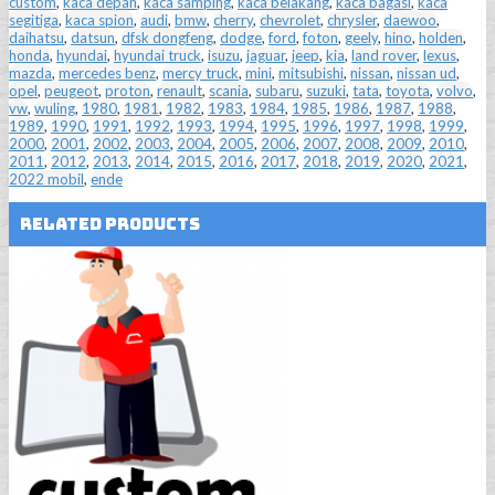
custom
,
kaca depan
,
kaca samping
,
kaca belakang
,
kaca bagasi
,
kaca
segitiga
,
kaca spion
,
audi
,
bmw
,
cherry
,
chevrolet
,
chrysler
,
daewoo
,
daihatsu
,
datsun
,
dfsk dongfeng
,
dodge
,
ford
,
foton
,
geely
,
hino
,
holden
,
honda
,
hyundai
,
hyundai truck
,
isuzu
,
jaguar
,
jeep
,
kia
,
land rover
,
lexus
,
mazda
,
mercedes benz
,
mercy truck
,
mini
,
mitsubishi
,
nissan
,
nissan ud
,
opel
,
peugeot
,
proton
,
renault
,
scania
,
subaru
,
suzuki
,
tata
,
toyota
,
volvo
,
vw
,
wuling
,
1980
,
1981
,
1982
,
1983
,
1984
,
1985
,
1986
,
1987
,
1988
,
1989
,
1990
,
1991
,
1992
,
1993
,
1994
,
1995
,
1996
,
1997
,
1998
,
1999
,
2000
,
2001
,
2002
,
2003
,
2004
,
2005
,
2006
,
2007
,
2008
,
2009
,
2010
,
2011
,
2012
,
2013
,
2014
,
2015
,
2016
,
2017
,
2018
,
2019
,
2020
,
2021
,
2022 mobil
,
ende
Related Products