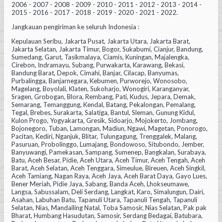
2006 - 2007 - 2008 - 2009 - 2010 - 2011 - 2012 - 2013 - 2014 -
2015 - 2016 - 2017 - 2018 - 2019 - 2020 - 2021 - 2022.
Jangkauan pengiriman ke seluruh Indonesia :
Kepulauan Seribu, Jakarta Pusat, Jakarta Utara, Jakarta Barat,
Jakarta Selatan, Jakarta Timur, Bogor, Sukabumi, Cianjur, Bandung,
Sumedang, Garut, Tasikmalaya, Ciamis, Kuningan, Majalengka,
Cirebon, Indramayu, Subang, Purwakarta, Karawang, Bekasi,
Bandung Barat, Depok, Cimahi, Banjar, Cilacap, Banyumas,
Purbalingga, Banjarnegara, Kebumen, Purworejo, Wonosobo,
Magelang, Boyolali, Klaten, Sukoharjo, Wonogiri, Karanganyar,
Sragen, Grobogan, Blora, Rembang, Pati, Kudus, Jepara, Demak,
Semarang, Temanggung, Kendal, Batang, Pekalongan, Pemalang,
Tegal, Brebes, Surakarta, Salatiga, Bantul, Sleman, Gunung Kidul,
Kulon Progo, Yogyakarta, Gresik, Sidoarjo, Mojokerto, Jombang,
Bojonegoro, Tuban, Lamongan, Madiun, Ngawi, Magetan, Ponorogo,
Pacitan, Kediri, Nganjuk, Blitar, Tulungagung, Trenggalek, Malang,
Pasuruan, Probolinggo, Lumajang, Bondowoso, Situbondo, Jember,
Banyuwangi, Pamekasan, Sampang, Sumenep, Bangkalan, Surabaya,
Batu, Aceh Besar, Pidie, Aceh Utara, Aceh Timur, Aceh Tengah, Aceh
Barat, Aceh Selatan, Aceh Tenggara, Simeulue, Bireuen, Aceh Singkil,
Aceh Tamiang, Nagan Raya, Aceh Jaya, Aceh Barat Daya, Gayo Lues,
Bener Meriah, Pidie Jaya, Sabang, Banda Aceh, Lhokseumawe,
Langsa, Sabussalam, Deli Serdang, Langkat, Karo, Simalungun, Dairi,
Asahan, Labuhan Batu, Tapanuli Utara, Tapanuli Tengah, Tapanuli
Selatan, Nias, Mandailing Natal, Toba Samosir, Nias Selatan, Pak pak
Bharat, Humbang Hasudutan, Samosir, Serdang Bedagai, Batubara,