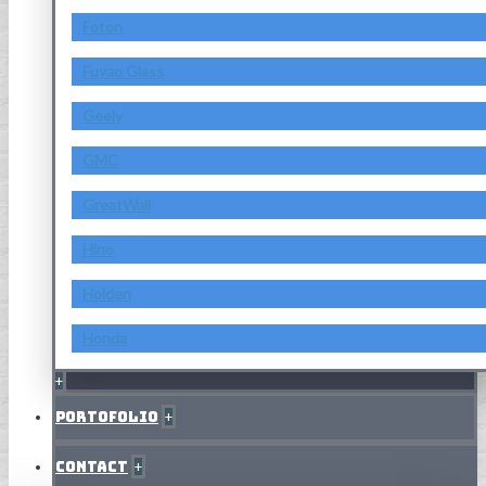
Foton
Fuyao Glass
Geely
GMC
GreatWall
Hino
Holden
Honda
+
Portofolio
+
Contact
+