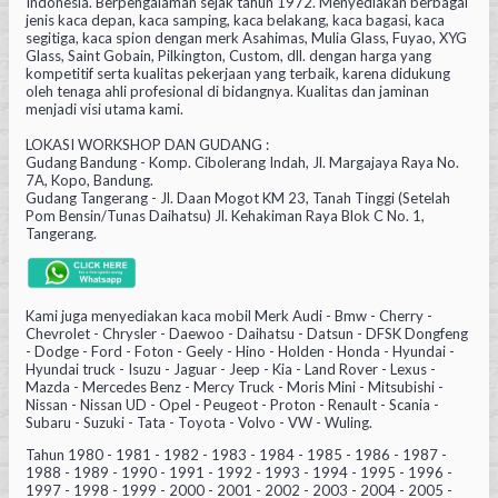
Indonesia. Berpengalaman sejak tahun 1972. Menyediakan berbagai
jenis kaca depan, kaca samping, kaca belakang, kaca bagasi, kaca
segitiga, kaca spion dengan merk Asahimas, Mulia Glass, Fuyao, XYG
Glass, Saint Gobain, Pilkington, Custom, dll. dengan harga yang
kompetitif serta kualitas pekerjaan yang terbaik, karena didukung
oleh tenaga ahli profesional di bidangnya. Kualitas dan jaminan
menjadi visi utama kami.
LOKASI WORKSHOP DAN GUDANG :
Gudang Bandung - Komp. Cibolerang Indah, Jl. Margajaya Raya No.
7A, Kopo, Bandung.
Gudang Tangerang - Jl. Daan Mogot KM 23, Tanah Tinggi (Setelah
Pom Bensin/Tunas Daihatsu) Jl. Kehakiman Raya Blok C No. 1,
Tangerang.
Kami juga menyediakan kaca mobil Merk Audi - Bmw - Cherry -
Chevrolet - Chrysler - Daewoo - Daihatsu - Datsun - DFSK Dongfeng
- Dodge - Ford - Foton - Geely - Hino - Holden - Honda - Hyundai -
Hyundai truck - Isuzu - Jaguar - Jeep - Kia - Land Rover - Lexus -
Mazda - Mercedes Benz - Mercy Truck - Moris Mini - Mitsubishi -
Nissan - Nissan UD - Opel - Peugeot - Proton - Renault - Scania -
Subaru - Suzuki - Tata - Toyota - Volvo - VW - Wuling.
Tahun 1980 - 1981 - 1982 - 1983 - 1984 - 1985 - 1986 - 1987 -
1988 - 1989 - 1990 - 1991 - 1992 - 1993 - 1994 - 1995 - 1996 -
1997 - 1998 - 1999 - 2000 - 2001 - 2002 - 2003 - 2004 - 2005 -