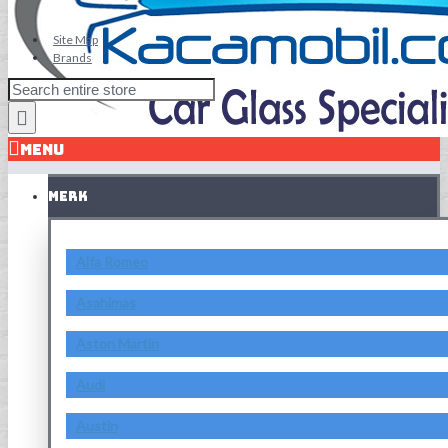
Site Map
Brands
MENU
MERK
Alfa Romeo
Asahimas
Aston Martin
Audi
Austin