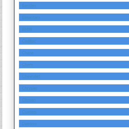
Bentley
Bimantara
BMW
Cadillac
Chana
Chery
Chevrolet
Chrysler
Citroen
Custom
Daewoo