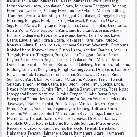
Kepulauan Talaud, Minahasa Selatan, Minahasa Utara, Bolaang
Mongondow Utara, Kepulauan Sitaro, Minahasa Tenggara, Bolaang
Mongondaw Timur, Bolaang Mongondaw Selatan, Manado, Bitung,
Tomohon, Kota. Kotamobagu, Banggai Kepulauan, Donggala, Parigi
Mautong, Banggai, Buol, Toli-Toli, Marowali, Poso, Tojo Una-Una,
Sigi, Palu, Maros, Pangkajene Kepulauan, Gowa, Takalar, Jeneponto,
Barru, Bone, Wajo, Soppeng, Bantaeng, Bulukumba, Sinjai, Selayar,
Pinrang, Sidenreng Rappang, Enrekang, Luwu, Tana Toraja, Luwu
Utara, Luwu Timur, Toraja Utara, Makassar, Pare-Pare, Palopo,
Konawe, Muna, Buton, Kolaka, Konawe Selatan, Wakatobi, Bombana,
Kolaka Utara, Konawe Utara, Buton Utara, Kendari, Baubau, Maluku
Tengah, Maluku Tenggara, Buru, Maluku Tenggara Barat, Seram
Bagian Barat, Seram Bagian Timur, Kepulauan Aru, Maluku Barat
Daya, Buru Selatan, Ambon, Kota. Tual, Buleleng, Jembrana, Tabanan,
Badung, Gianyar, Klungkung, Bangli, Karang Asem, Denpasar, Lombok
Barat, Lombok Tengah, Lombok Timur, Sumbawa, Dompu, Bima,
Sumbawa Barat, Lombok Utara, Mataram, Kupang, Timor Tengah
Selatan, Timor Tengah Utara, Belu, Alor, Flores Timur, Sikka, Ende,
Ngada, Manggarai, Sumba Timur, Sumba Barat, Lembata, Rote-Ndao,
Manggarai Barat, Nagakeo, Sumba Tengah, Sumba Barat Daya,
Manggarai Timur, Jayapura, Biak Numfor, Yapen Waropen, Merauke,
Jayawijaya, Nabire, Paniai, Puncak Jaya, Mimika, Boven Digoel,
Mappi, Asmat, Yahukimo, Pegunungan Bintang, Tolikara, Sarmi,
Keerom, Waropen, Supiori, Memberamo Raya, Nduga, Lanny Jaya,
Membramo Tengah, Yalimo, Puncak, Dogiyai, Deiyai, Intan Jaya,
Bengkulu Utara, Rejang Lebong, Bengkulu Selatan, Muko-muko,
Kepahiang, Lebong, Kaur, Seluma, Bengkulu Tengah, Bengkulu,
Halmahera Tengah, Halmahera Barat, halmahera Utara, Halmahera