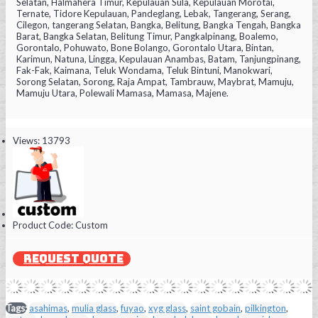
Selatan, Halmahera Timur, Kepulauan Sula, Kepulauan Morotai,
Ternate, Tidore Kepulauan, Pandeglang, Lebak, Tangerang, Serang,
Cilegon, tangerang Selatan, Bangka, Belitung, Bangka Tengah, Bangka
Barat, Bangka Selatan, Belitung Timur, Pangkalpinang, Boalemo,
Gorontalo, Pohuwato, Bone Bolango, Gorontalo Utara, Bintan,
Karimun, Natuna, Lingga, Kepulauan Anambas, Batam, Tanjungpinang,
Fak-Fak, Kaimana, Teluk Wondama, Teluk Bintuni, Manokwari,
Sorong Selatan, Sorong, Raja Ampat, Tambrauw, Maybrat, Mamuju,
Mamuju Utara, Polewali Mamasa, Mamasa, Majene.
Views: 13793
Product Code:
Custom
REQUEST QUOTE
Tags:
asahimas
,
mulia glass
,
fuyao
,
xyg glass
,
saint gobain
,
pilkington
,