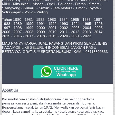
MINI - Mitsubishi - Nissan - Opel - Peugeot - Proton - Smart -
Ssangyong - Subaru - Suzuki - Tata Motors - Timor - Toyota -
Volkswagen - Volvo - Wuling.
Tahun 1980 - 1981 - 1982 - 1983 - 1984 - 1985 - 1986 - 1987 -
1988 - 1989 - 1990 - 1991 - 1992 - 1993 - 1994 - 1995 - 1996 -
1997 - 1998 - 1999 - 2000 - 2001 - 2002 - 2003 - 2004 - 2005 -
2006 - 2007 - 2008 - 2009 - 2010 - 2011 - 2012 - 2013 - 2014 -
2015 - 2016 - 2017 - 2018 - 2019 - 2020 - 2021 - 2022.
MAU NANYA HARGA, JUAL, PASANG DAN KIRIM SEMUA JENIS
KACA MOBIL KE SELURUH INDONESIA? JANGAN RAGU
BERTANYA. GRATIS !!! SEGERA HUBUNGI KAMI : 08118809333.
About Us
Kacamobil.com adalah distributor resmi dan pelopor pertama
pemasangan serta penjualan kaca mobil terbesar di Indonesia.
Berpengalaman sejak tahun 1972. Menyediakan berbagai jenis kaca
depan, kaca samping, kaca belakang, kaca bagasi, kaca segitiga, kaca