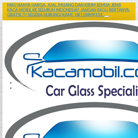
MAU NANYA HARGA, JUAL, PASANG DAN KIRIM SEMUA JENIS
KACA MOBIL KE SELURUH INDONESIA? JANGAN RAGU BERTANYA.
GRATIS !!! SEGERA HUBUNGI KAMI : 08118809333.
Home
Contact Us