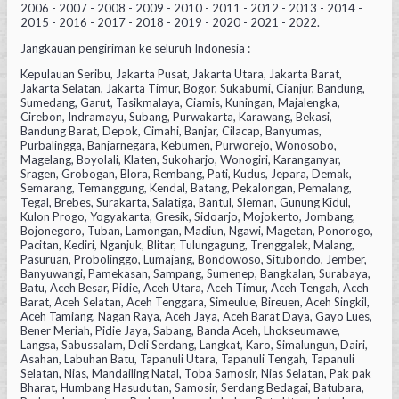
2006 - 2007 - 2008 - 2009 - 2010 - 2011 - 2012 - 2013 - 2014 -
2015 - 2016 - 2017 - 2018 - 2019 - 2020 - 2021 - 2022.
Jangkauan pengiriman ke seluruh Indonesia :
Kepulauan Seribu, Jakarta Pusat, Jakarta Utara, Jakarta Barat,
Jakarta Selatan, Jakarta Timur, Bogor, Sukabumi, Cianjur, Bandung,
Sumedang, Garut, Tasikmalaya, Ciamis, Kuningan, Majalengka,
Cirebon, Indramayu, Subang, Purwakarta, Karawang, Bekasi,
Bandung Barat, Depok, Cimahi, Banjar, Cilacap, Banyumas,
Purbalingga, Banjarnegara, Kebumen, Purworejo, Wonosobo,
Magelang, Boyolali, Klaten, Sukoharjo, Wonogiri, Karanganyar,
Sragen, Grobogan, Blora, Rembang, Pati, Kudus, Jepara, Demak,
Semarang, Temanggung, Kendal, Batang, Pekalongan, Pemalang,
Tegal, Brebes, Surakarta, Salatiga, Bantul, Sleman, Gunung Kidul,
Kulon Progo, Yogyakarta, Gresik, Sidoarjo, Mojokerto, Jombang,
Bojonegoro, Tuban, Lamongan, Madiun, Ngawi, Magetan, Ponorogo,
Pacitan, Kediri, Nganjuk, Blitar, Tulungagung, Trenggalek, Malang,
Pasuruan, Probolinggo, Lumajang, Bondowoso, Situbondo, Jember,
Banyuwangi, Pamekasan, Sampang, Sumenep, Bangkalan, Surabaya,
Batu, Aceh Besar, Pidie, Aceh Utara, Aceh Timur, Aceh Tengah, Aceh
Barat, Aceh Selatan, Aceh Tenggara, Simeulue, Bireuen, Aceh Singkil,
Aceh Tamiang, Nagan Raya, Aceh Jaya, Aceh Barat Daya, Gayo Lues,
Bener Meriah, Pidie Jaya, Sabang, Banda Aceh, Lhokseumawe,
Langsa, Sabussalam, Deli Serdang, Langkat, Karo, Simalungun, Dairi,
Asahan, Labuhan Batu, Tapanuli Utara, Tapanuli Tengah, Tapanuli
Selatan, Nias, Mandailing Natal, Toba Samosir, Nias Selatan, Pak pak
Bharat, Humbang Hasudutan, Samosir, Serdang Bedagai, Batubara,