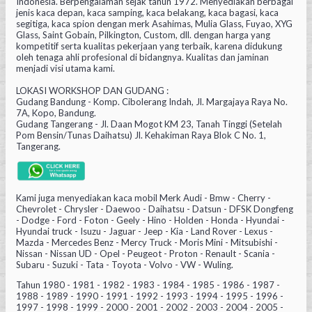
Indonesia. Berpengalaman sejak tahun 1972. Menyediakan berbagai
jenis kaca depan, kaca samping, kaca belakang, kaca bagasi, kaca
segitiga, kaca spion dengan merk Asahimas, Mulia Glass, Fuyao, XYG
Glass, Saint Gobain, Pilkington, Custom, dll. dengan harga yang
kompetitif serta kualitas pekerjaan yang terbaik, karena didukung
oleh tenaga ahli profesional di bidangnya. Kualitas dan jaminan
menjadi visi utama kami.
LOKASI WORKSHOP DAN GUDANG :
Gudang Bandung - Komp. Cibolerang Indah, Jl. Margajaya Raya No.
7A, Kopo, Bandung.
Gudang Tangerang - Jl. Daan Mogot KM 23, Tanah Tinggi (Setelah
Pom Bensin/Tunas Daihatsu) Jl. Kehakiman Raya Blok C No. 1,
Tangerang.
Kami juga menyediakan kaca mobil Merk Audi - Bmw - Cherry -
Chevrolet - Chrysler - Daewoo - Daihatsu - Datsun - DFSK Dongfeng
- Dodge - Ford - Foton - Geely - Hino - Holden - Honda - Hyundai -
Hyundai truck - Isuzu - Jaguar - Jeep - Kia - Land Rover - Lexus -
Mazda - Mercedes Benz - Mercy Truck - Moris Mini - Mitsubishi -
Nissan - Nissan UD - Opel - Peugeot - Proton - Renault - Scania -
Subaru - Suzuki - Tata - Toyota - Volvo - VW - Wuling.
Tahun 1980 - 1981 - 1982 - 1983 - 1984 - 1985 - 1986 - 1987 -
1988 - 1989 - 1990 - 1991 - 1992 - 1993 - 1994 - 1995 - 1996 -
1997 - 1998 - 1999 - 2000 - 2001 - 2002 - 2003 - 2004 - 2005 -