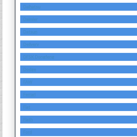
Daihatsu
Daimler
Datsun
Delivery
DFSK Dongfeng
Dodge
FAW
Ferrari
Fiat
Fiath
Ford