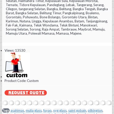
Selatan, Halmahera Timur, Kepulauan Sula, Kepulauan Morotai,
Ternate, Tidore Kepulauan, Pandeglang, Lebak, Tangerang, Serang,
Cilegon, tangerang Selatan, Bangka, Belitung, Bangka Tengah, Bangka
Barat, Bangka Selatan, Belitung Timur, Pangkalpinang, Boalemo,
Gorontalo, Pohuwato, Bone Bolango, Gorontalo Utara, Bintan,
Karimun, Natuna, Lingga, Kepulauan Anambas, Batam, Tanjungpinang,
Fak-Fak, Kaimana, Teluk Wondama, Teluk Bintuni, Manokwari,
Sorong Selatan, Sorong, Raja Ampat, Tambrauw, Maybrat, Mamuju,
Mamuju Utara, Polewali Mamasa, Mamasa, Majene.
Views: 13530
Product Code:
Custom
REQUEST QUOTE
Tags:
asahimas
,
mulia glass
,
fuyao
,
xyg glass
,
saint gobain
,
pilkington
,