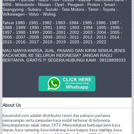
MINI - Mitsubishi - Nissan - Opel - Peugeot - Proton - Smart -
Ssangyong - Subaru - Suzuki - Tata Motors - Timor - Toyota -
Volkswagen - Volvo - Wuling.
Tahun 1980 - 1981 - 1982 - 1983 - 1984 - 1985 - 1986 - 1987 -
1988 - 1989 - 1990 - 1991 - 1992 - 1993 - 1994 - 1995 - 1996 -
1997 - 1998 - 1999 - 2000 - 2001 - 2002 - 2003 - 2004 - 2005 -
2006 - 2007 - 2008 - 2009 - 2010 - 2011 - 2012 - 2013 - 2014 -
2015 - 2016 - 2017 - 2018 - 2019 - 2020 - 2021 - 2022.
MAU NANYA HARGA, JUAL, PASANG DAN KIRIM SEMUA JENIS
KACA MOBIL KE SELURUH INDONESIA? JANGAN RAGU
BERTANYA. GRATIS !!! SEGERA HUBUNGI KAMI : 08118809333.
About Us
Kacamobil.com adalah distributor resmi dan pelopor pertama
pemasangan serta penjualan kaca mobil terbesar di Indonesia.
Berpengalaman sejak tahun 1972. Menyediakan berbagai jenis kaca
depan, kaca samping, kaca belakang, kaca bagasi, kaca segitiga, kaca