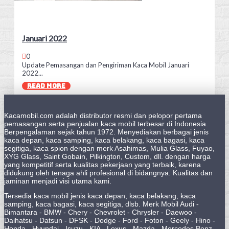
Januari 2022
0
Update Pemasangan dan Pengiriman Kaca Mobil Januari
2022...
READ MORE
Kacamobil.com adalah distributor resmi dan pelopor pertama
pemasangan serta penjualan kaca mobil terbesar di Indonesia.
Berpengalaman sejak tahun 1972. Menyediakan berbagai jenis
kaca depan, kaca samping, kaca belakang, kaca bagasi, kaca
segitiga, kaca spion dengan merk Asahimas, Mulia Glass, Fuyao,
XYG Glass, Saint Gobain, Pilkington, Custom, dll. dengan harga
yang kompetitif serta kualitas pekerjaan yang terbaik, karena
didukung oleh tenaga ahli profesional di bidangnya. Kualitas dan
jaminan menjadi visi utama kami.
Tersedia kaca mobil jenis kaca depan, kaca belakang, kaca
samping, kaca bagasi, kaca segitiga, dlsb. Merk Mobil Audi -
Bimantara - BMW - Chery - Chevrolet - Chrysler - Daewoo -
Daihatsu - Datsun - DFSK - Dodge - Ford - Foton - Geely - Hino -
Honda - Hyundai - Isuzu - KIA - Lexus - Mazda - Mercedes Benz -