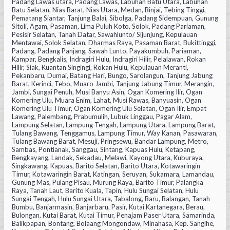
Padang Lawas utara, Padang Lawas, Labuhan Batu Utara, Labuhan
Batu Selatan, Nias Barat, Nias Utara, Medan, Binjai, Tebing Tinggi,
Pematang Siantar, Tanjung Balai, Sibolga, Padang Sidempuan, Gunung
Sitoli, Agam, Pasaman, Lima Puluh Koto, Solok, Padang Pariaman,
Pesisir Selatan, Tanah Datar, Sawahlunto/ Sijunjung, Kepulauan
Mentawai, Solok Selatan, Dharmas Raya, Pasaman Barat, Bukittinggi,
Padang, Padang Panjang, Sawah Lunto, Payakumbuh, Pariaman,
Kampar, Bengkalis, Indragiri Hulu, Indragiri Hilir, Pelalawan, Rokan
Hilir, Siak, Kuantan Singingi, Rokan Hulu, Kepulauan Meranti,
Pekanbaru, Dumai, Batang Hari, Bungo, Sarolangun, Tanjung Jabung
Barat, Kerinci, Tebo, Muaro Jambi, Tanjung Jabung Timur, Merangin,
Jambi, Sungai Penuh, Musi Banyu Asin, Ogan Komering Ilir, Ogan
Komering Ulu, Muara Enim, Lahat, Musi Rawas, Banyuasin, Ogan
Komering Ulu Timur, Ogan Komering Ulu Selatan, Ogan Ilir, Empat
Lawang, Palembang, Prabumulih, Lubuk Linggau, Pagar Alam,
Lampung Selatan, Lampung Tengah, Lampung Utara, Lampung Barat,
Tulang Bawang, Tenggamus, Lampung Timur, Way Kanan, Pasawaran,
Tulang Bawang Barat, Mesuji, Pringsewu, Bandar Lampung, Metro,
Sambas, Pontianak, Sanggau, Sintang, Kapuas Hulu, Ketapang,
Bengkayang, Landak, Sekadau, Melawi, Kayong Utara, Kuburaya,
Singkawang, Kapuas, Barito Selatan, Barito Utara, Kotawaringin
Timur, Kotawaringin Barat, Katingan, Seruyan, Sukamara, Lamandau,
Gunung Mas, Pulang Pisau, Murung Raya, Barito Timur, Palangka
Raya, Tanah Laut, Barito Kuala, Tapin, Hulu Sungai Selatan, Hulu
Sungai Tengah, Hulu Sungai Utara, Tabalong, Baru, Balangan, Tanah
Bumbu, Banjarmasin, Banjarbaru, Pasir, Kutai Kartanegara, Berau,
Bulongan, Kutai Barat, Kutai Timur, Penajam Paser Utara, Samarinda,
Balikpapan, Bontang, Bolaang Mongondaw, Minahasa, Kep. Sangihe,