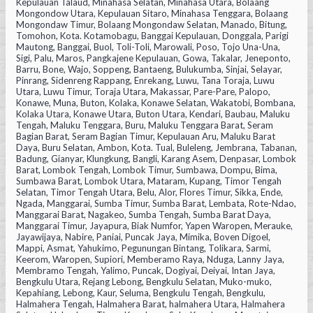
Kepulauan Talaud, Minahasa Selatan, Minahasa Utara, Bolaang
Mongondow Utara, Kepulauan Sitaro, Minahasa Tenggara, Bolaang
Mongondaw Timur, Bolaang Mongondaw Selatan, Manado, Bitung,
Tomohon, Kota. Kotamobagu, Banggai Kepulauan, Donggala, Parigi
Mautong, Banggai, Buol, Toli-Toli, Marowali, Poso, Tojo Una-Una,
Sigi, Palu, Maros, Pangkajene Kepulauan, Gowa, Takalar, Jeneponto,
Barru, Bone, Wajo, Soppeng, Bantaeng, Bulukumba, Sinjai, Selayar,
Pinrang, Sidenreng Rappang, Enrekang, Luwu, Tana Toraja, Luwu
Utara, Luwu Timur, Toraja Utara, Makassar, Pare-Pare, Palopo,
Konawe, Muna, Buton, Kolaka, Konawe Selatan, Wakatobi, Bombana,
Kolaka Utara, Konawe Utara, Buton Utara, Kendari, Baubau, Maluku
Tengah, Maluku Tenggara, Buru, Maluku Tenggara Barat, Seram
Bagian Barat, Seram Bagian Timur, Kepulauan Aru, Maluku Barat
Daya, Buru Selatan, Ambon, Kota. Tual, Buleleng, Jembrana, Tabanan,
Badung, Gianyar, Klungkung, Bangli, Karang Asem, Denpasar, Lombok
Barat, Lombok Tengah, Lombok Timur, Sumbawa, Dompu, Bima,
Sumbawa Barat, Lombok Utara, Mataram, Kupang, Timor Tengah
Selatan, Timor Tengah Utara, Belu, Alor, Flores Timur, Sikka, Ende,
Ngada, Manggarai, Sumba Timur, Sumba Barat, Lembata, Rote-Ndao,
Manggarai Barat, Nagakeo, Sumba Tengah, Sumba Barat Daya,
Manggarai Timur, Jayapura, Biak Numfor, Yapen Waropen, Merauke,
Jayawijaya, Nabire, Paniai, Puncak Jaya, Mimika, Boven Digoel,
Mappi, Asmat, Yahukimo, Pegunungan Bintang, Tolikara, Sarmi,
Keerom, Waropen, Supiori, Memberamo Raya, Nduga, Lanny Jaya,
Membramo Tengah, Yalimo, Puncak, Dogiyai, Deiyai, Intan Jaya,
Bengkulu Utara, Rejang Lebong, Bengkulu Selatan, Muko-muko,
Kepahiang, Lebong, Kaur, Seluma, Bengkulu Tengah, Bengkulu,
Halmahera Tengah, Halmahera Barat, halmahera Utara, Halmahera