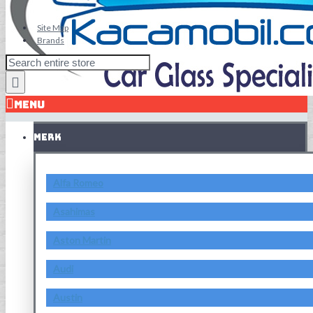
Site Map
Brands
MENU
MERK
Alfa Romeo
Asahimas
Aston Martin
Audi
Austin