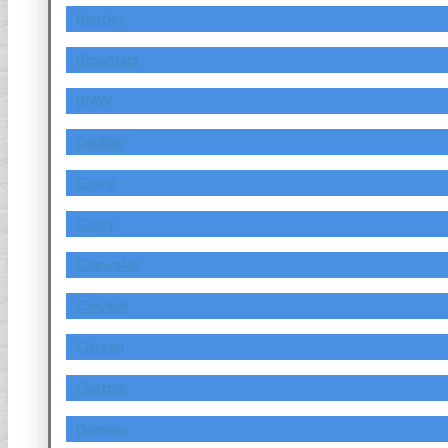
Bentley
Bimantara
BMW
Cadillac
Chana
Chery
Chevrolet
Chrysler
Citroen
Custom
Daewoo