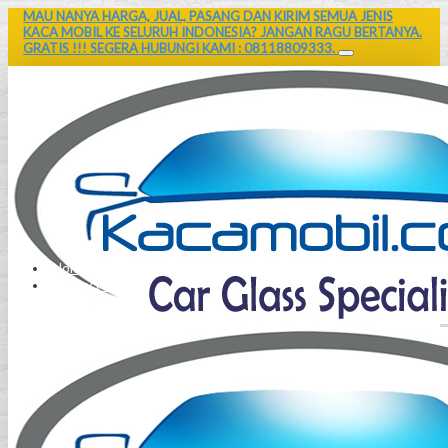
MAU NANYA HARGA, JUAL, PASANG DAN KIRIM SEMUA JENIS
KACA MOBIL KE SELURUH INDONESIA? JANGAN RAGU BERTANYA.
GRATIS !!! SEGERA HUBUNGI KAMI : 08118809333.
Home
Contact Us