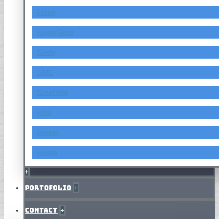
Foton
Fuyao Glass
Geely
GMC
GreatWall
Hino
Holden
Honda
+
Portofolio
+
Contact
+