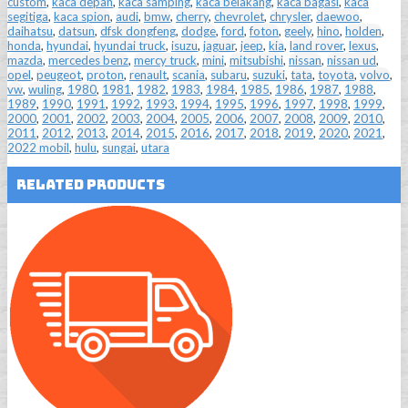
custom
,
kaca depan
,
kaca samping
,
kaca belakang
,
kaca bagasi
,
kaca
segitiga
,
kaca spion
,
audi
,
bmw
,
cherry
,
chevrolet
,
chrysler
,
daewoo
,
daihatsu
,
datsun
,
dfsk dongfeng
,
dodge
,
ford
,
foton
,
geely
,
hino
,
holden
,
honda
,
hyundai
,
hyundai truck
,
isuzu
,
jaguar
,
jeep
,
kia
,
land rover
,
lexus
,
mazda
,
mercedes benz
,
mercy truck
,
mini
,
mitsubishi
,
nissan
,
nissan ud
,
opel
,
peugeot
,
proton
,
renault
,
scania
,
subaru
,
suzuki
,
tata
,
toyota
,
volvo
,
vw
,
wuling
,
1980
,
1981
,
1982
,
1983
,
1984
,
1985
,
1986
,
1987
,
1988
,
1989
,
1990
,
1991
,
1992
,
1993
,
1994
,
1995
,
1996
,
1997
,
1998
,
1999
,
2000
,
2001
,
2002
,
2003
,
2004
,
2005
,
2006
,
2007
,
2008
,
2009
,
2010
,
2011
,
2012
,
2013
,
2014
,
2015
,
2016
,
2017
,
2018
,
2019
,
2020
,
2021
,
2022 mobil
,
hulu
,
sungai
,
utara
Related Products