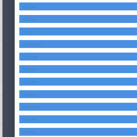
Cadillac
Chana
Chery
Chevrolet
Chrysler
Citroen
Custom
Daewoo
Daihatsu
Daimler
Datsun