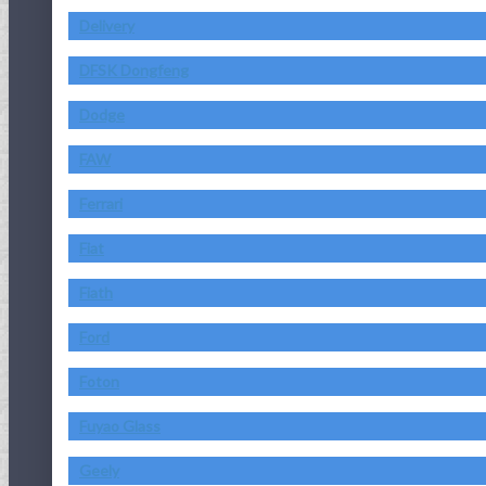
Delivery
DFSK Dongfeng
Dodge
FAW
Ferrari
Fiat
Fiath
Ford
Foton
Fuyao Glass
Geely