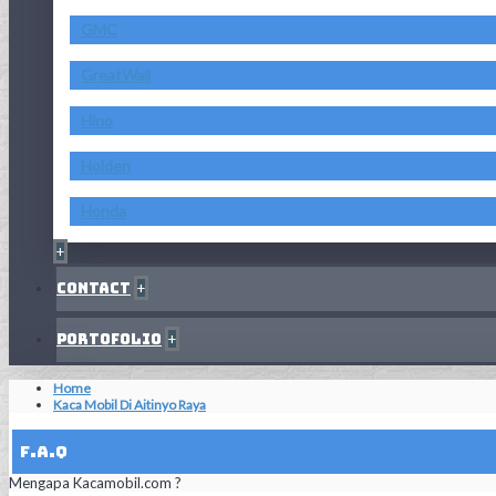
GMC
GreatWall
Hino
Holden
Honda
+
Contact
+
Portofolio
+
Home
Kaca Mobil Di Aitinyo Raya
F.A.Q
Mengapa Kacamobil.com ?