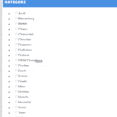
Kategori
Audi
Bimantara
BMW
Chery
Chevrolet
Chrysler
Daewoo
Daihatsu
Datsun
DFSK Dongfeng
Dodge
Ford
Foton
Geely
Hino
Holden
Honda
Hyundai
Isuzu
Jeep