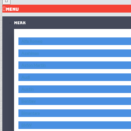
MENU
MERK
Alfa Romeo
Asahimas
Aston Martin
Audi
Austin
Bentley
Bimantara
BMW