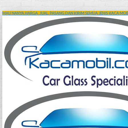
MAU NANYA HARGA, JUAL, PASANG DAN KIRIM SEMUA JENIS KACA MOBI