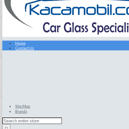
Home
Contact Us
Site Map
Brands