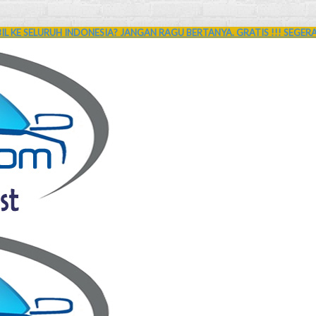
L KE SELURUH INDONESIA? JANGAN RAGU BERTANYA. GRATIS !!! SEGER