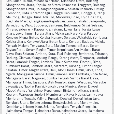
Kepulauan Talaud, Minahasa Selatan, Minahasa Utara, Bolaang
Mongondow Utara, Kepulauan Sitaro, Minahasa Tenggara, Bolaang
Mongondaw Timur, Bolaang Mongondaw Selatan, Manado, Bitung,
Tomohon, Kota. Kotamobagu, Banggai Kepulauan, Donggala, Parigi
Mautong, Banggai, Buol, Toli-Toli, Marowali, Poso, Tojo Una-Una,
Sigi, Palu, Maros, Pangkajene Kepulauan, Gowa, Takalar, Jeneponto,
Barru, Bone, Wajo, Soppeng, Bantaeng, Bulukumba, Sinjai, Selayar,
Pinrang, Sidenreng Rappang, Enrekang, Luwu, Tana Toraja, Luwu
Utara, Luwu Timur, Toraja Utara, Makassar, Pare-Pare, Palopo,
Konawe, Muna, Buton, Kolaka, Konawe Selatan, Wakatobi, Bombana,
Kolaka Utara, Konawe Utara, Buton Utara, Kendari, Baubau, Maluku
Tengah, Maluku Tenggara, Buru, Maluku Tenggara Barat, Seram
Bagian Barat, Seram Bagian Timur, Kepulauan Aru, Maluku Barat
Daya, Buru Selatan, Ambon, Kota. Tual, Buleleng, Jembrana, Tabanan,
Badung, Gianyar, Klungkung, Bangli, Karang Asem, Denpasar, Lombok
Barat, Lombok Tengah, Lombok Timur, Sumbawa, Dompu, Bima,
Sumbawa Barat, Lombok Utara, Mataram, Kupang, Timor Tengah
Selatan, Timor Tengah Utara, Belu, Alor, Flores Timur, Sikka, Ende,
Ngada, Manggarai, Sumba Timur, Sumba Barat, Lembata, Rote-Ndao,
Manggarai Barat, Nagakeo, Sumba Tengah, Sumba Barat Daya,
Manggarai Timur, Jayapura, Biak Numfor, Yapen Waropen, Merauke,
Jayawijaya, Nabire, Paniai, Puncak Jaya, Mimika, Boven Digoel,
Mappi, Asmat, Yahukimo, Pegunungan Bintang, Tolikara, Sarmi,
Keerom, Waropen, Supiori, Memberamo Raya, Nduga, Lanny Jaya,
Membramo Tengah, Yalimo, Puncak, Dogiyai, Deiyai, Intan Jaya,
Bengkulu Utara, Rejang Lebong, Bengkulu Selatan, Muko-muko,
Kepahiang, Lebong, Kaur, Seluma, Bengkulu Tengah, Bengkulu,
Halmahera Tengah, Halmahera Barat, halmahera Utara, Halmahera