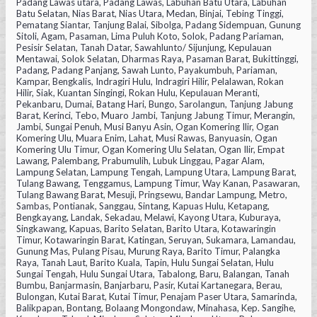
Padang Lawas utara, Padang Lawas, Labuhan Batu Utara, Labuhan
Batu Selatan, Nias Barat, Nias Utara, Medan, Binjai, Tebing Tinggi,
Pematang Siantar, Tanjung Balai, Sibolga, Padang Sidempuan, Gunung
Sitoli, Agam, Pasaman, Lima Puluh Koto, Solok, Padang Pariaman,
Pesisir Selatan, Tanah Datar, Sawahlunto/ Sijunjung, Kepulauan
Mentawai, Solok Selatan, Dharmas Raya, Pasaman Barat, Bukittinggi,
Padang, Padang Panjang, Sawah Lunto, Payakumbuh, Pariaman,
Kampar, Bengkalis, Indragiri Hulu, Indragiri Hilir, Pelalawan, Rokan
Hilir, Siak, Kuantan Singingi, Rokan Hulu, Kepulauan Meranti,
Pekanbaru, Dumai, Batang Hari, Bungo, Sarolangun, Tanjung Jabung
Barat, Kerinci, Tebo, Muaro Jambi, Tanjung Jabung Timur, Merangin,
Jambi, Sungai Penuh, Musi Banyu Asin, Ogan Komering Ilir, Ogan
Komering Ulu, Muara Enim, Lahat, Musi Rawas, Banyuasin, Ogan
Komering Ulu Timur, Ogan Komering Ulu Selatan, Ogan Ilir, Empat
Lawang, Palembang, Prabumulih, Lubuk Linggau, Pagar Alam,
Lampung Selatan, Lampung Tengah, Lampung Utara, Lampung Barat,
Tulang Bawang, Tenggamus, Lampung Timur, Way Kanan, Pasawaran,
Tulang Bawang Barat, Mesuji, Pringsewu, Bandar Lampung, Metro,
Sambas, Pontianak, Sanggau, Sintang, Kapuas Hulu, Ketapang,
Bengkayang, Landak, Sekadau, Melawi, Kayong Utara, Kuburaya,
Singkawang, Kapuas, Barito Selatan, Barito Utara, Kotawaringin
Timur, Kotawaringin Barat, Katingan, Seruyan, Sukamara, Lamandau,
Gunung Mas, Pulang Pisau, Murung Raya, Barito Timur, Palangka
Raya, Tanah Laut, Barito Kuala, Tapin, Hulu Sungai Selatan, Hulu
Sungai Tengah, Hulu Sungai Utara, Tabalong, Baru, Balangan, Tanah
Bumbu, Banjarmasin, Banjarbaru, Pasir, Kutai Kartanegara, Berau,
Bulongan, Kutai Barat, Kutai Timur, Penajam Paser Utara, Samarinda,
Balikpapan, Bontang, Bolaang Mongondaw, Minahasa, Kep. Sangihe,