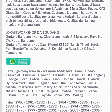
Indonesia. Berpengalaman sejak tahun 1972. Menyediakan berbagai
jenis kaca depan, kaca samping, kaca belakang, kaca bagasi, kaca
segitiga, kaca spion dengan merk Asahimas, Mulia Glass, Fuyao, XYG
Glass, Saint Gobain, Pilkington, Custom, dll. dengan harga yang
kompetitif serta kualitas pekerjaan yang terbaik, karena didukung
oleh tenaga ahli profesional di bidangnya. Kualitas dan jaminan
menjadi visi utama kami.
LOKASI WORKSHOP DAN GUDANG :
Gudang Bandung - Komp. Cibolerang Indah, Jl. Margajaya Raya No.
7A, Kopo, Bandung.
Gudang Tangerang - Jl. Daan Mogot KM 23, Tanah Tinggi (Setelah
Pom Bensin/Tunas Daihatsu) Jl. Kehakiman Raya Blok C No. 1,
Tangerang.
Kami juga menyediakan kaca mobil Merk Audi - Bmw - Cherry -
Chevrolet - Chrysler - Daewoo - Daihatsu - Datsun - DFSK Dongfeng
- Dodge - Ford - Foton - Geely - Hino - Holden - Honda - Hyundai -
Hyundai truck - Isuzu - Jaguar - Jeep - Kia - Land Rover - Lexus -
Mazda - Mercedes Benz - Mercy Truck - Moris Mini - Mitsubishi -
Nissan - Nissan UD - Opel - Peugeot - Proton - Renault - Scania -
Subaru - Suzuki - Tata - Toyota - Volvo - VW - Wuling.
Tahun 1980 - 1981 - 1982 - 1983 - 1984 - 1985 - 1986 - 1987 -
1988 - 1989 - 1990 - 1991 - 1992 - 1993 - 1994 - 1995 - 1996 -
1997 - 1998 - 1999 - 2000 - 2001 - 2002 - 2003 - 2004 - 2005 -