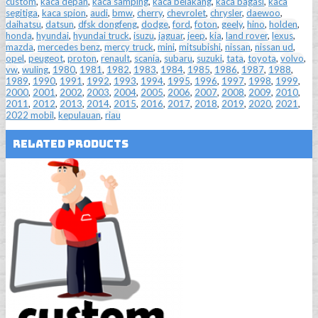
custom
,
kaca depan
,
kaca samping
,
kaca belakang
,
kaca bagasi
,
kaca
segitiga
,
kaca spion
,
audi
,
bmw
,
cherry
,
chevrolet
,
chrysler
,
daewoo
,
daihatsu
,
datsun
,
dfsk dongfeng
,
dodge
,
ford
,
foton
,
geely
,
hino
,
holden
,
honda
,
hyundai
,
hyundai truck
,
isuzu
,
jaguar
,
jeep
,
kia
,
land rover
,
lexus
,
mazda
,
mercedes benz
,
mercy truck
,
mini
,
mitsubishi
,
nissan
,
nissan ud
,
opel
,
peugeot
,
proton
,
renault
,
scania
,
subaru
,
suzuki
,
tata
,
toyota
,
volvo
,
vw
,
wuling
,
1980
,
1981
,
1982
,
1983
,
1984
,
1985
,
1986
,
1987
,
1988
,
1989
,
1990
,
1991
,
1992
,
1993
,
1994
,
1995
,
1996
,
1997
,
1998
,
1999
,
2000
,
2001
,
2002
,
2003
,
2004
,
2005
,
2006
,
2007
,
2008
,
2009
,
2010
,
2011
,
2012
,
2013
,
2014
,
2015
,
2016
,
2017
,
2018
,
2019
,
2020
,
2021
,
2022 mobil
,
kepulauan
,
riau
Related Products