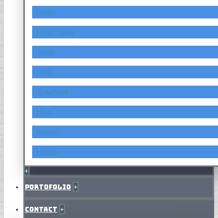
Foton
Fuyao Glass
Geely
GMC
GreatWall
Hino
Holden
Honda
+
Portofolio
+
Contact
+