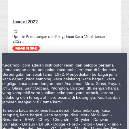
Januari 2022
0
Update Pemasangan dan Pengiriman Kaca Mobil Januari
2022...
READ MORE
Kacamobil.com adalah distributor resmi dan pelopor pertama
pemasangan serta penjualan kaca mobil terbesar di Indonesia.
Berpengalaman sejak tahun 1972. Menyediakan berbagai jenis
kaca depan, kaca samping, kaca belakang, kaca bagasi, kaca
segitiga, kaca spion dengan merk Asahimas, Mulia Glass, Fuyao,
XYG Glass, Saint Gobain, Pilkington, Custom, dll. dengan harga
yang kompetitif serta kualitas pekerjaan yang terbaik, karena
didukung oleh tenaga ahli profesional di bidangnya. Kualitas dan
jaminan menjadi visi utama kami.
Tersedia kaca mobil jenis kaca depan, kaca belakang, kaca
samping, kaca bagasi, kaca segitiga, dlsb. Merk Mobil Audi -
Bimantara - BMW - Chery - Chevrolet - Chrysler - Daewoo -
Daihatsu - Datsun - DFSK - Dodge - Ford - Foton - Geely - Hino -
Honda - Hyundai - Isuzu - KIA - Lexus - Mazda - Mercedes Benz -