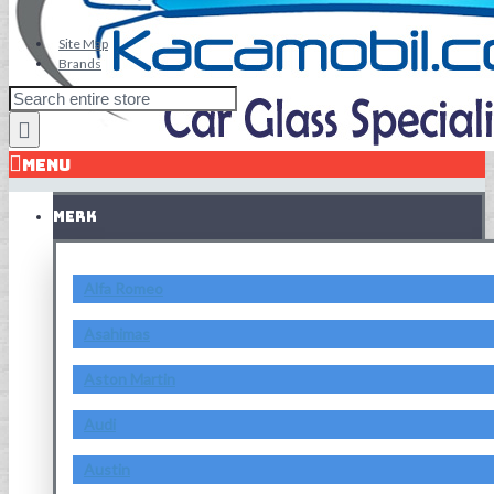
Site Map
Brands
MENU
MERK
Alfa Romeo
Asahimas
Aston Martin
Audi
Austin