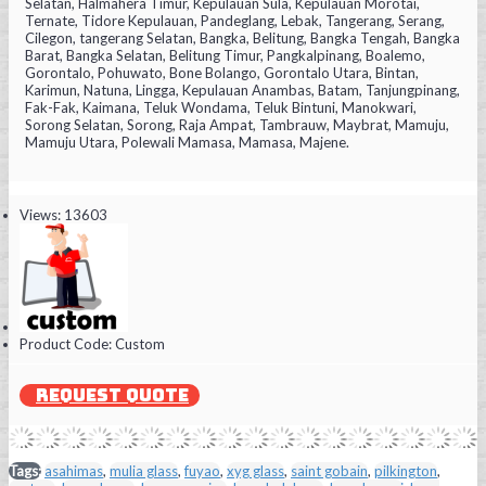
Selatan, Halmahera Timur, Kepulauan Sula, Kepulauan Morotai,
Ternate, Tidore Kepulauan, Pandeglang, Lebak, Tangerang, Serang,
Cilegon, tangerang Selatan, Bangka, Belitung, Bangka Tengah, Bangka
Barat, Bangka Selatan, Belitung Timur, Pangkalpinang, Boalemo,
Gorontalo, Pohuwato, Bone Bolango, Gorontalo Utara, Bintan,
Karimun, Natuna, Lingga, Kepulauan Anambas, Batam, Tanjungpinang,
Fak-Fak, Kaimana, Teluk Wondama, Teluk Bintuni, Manokwari,
Sorong Selatan, Sorong, Raja Ampat, Tambrauw, Maybrat, Mamuju,
Mamuju Utara, Polewali Mamasa, Mamasa, Majene.
Views: 13603
Product Code:
Custom
REQUEST QUOTE
Tags:
asahimas
,
mulia glass
,
fuyao
,
xyg glass
,
saint gobain
,
pilkington
,