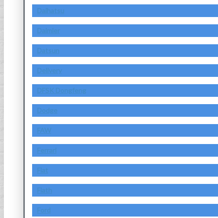
Daihatsu
Daimler
Datsun
Delivery
DFSK Dongfeng
Dodge
FAW
Ferrari
Fiat
Fiath
Ford