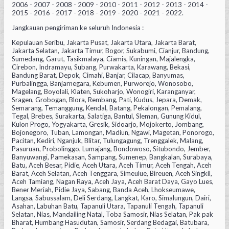
2006 - 2007 - 2008 - 2009 - 2010 - 2011 - 2012 - 2013 - 2014 -
2015 - 2016 - 2017 - 2018 - 2019 - 2020 - 2021 - 2022.
Jangkauan pengiriman ke seluruh Indonesia :
Kepulauan Seribu, Jakarta Pusat, Jakarta Utara, Jakarta Barat,
Jakarta Selatan, Jakarta Timur, Bogor, Sukabumi, Cianjur, Bandung,
Sumedang, Garut, Tasikmalaya, Ciamis, Kuningan, Majalengka,
Cirebon, Indramayu, Subang, Purwakarta, Karawang, Bekasi,
Bandung Barat, Depok, Cimahi, Banjar, Cilacap, Banyumas,
Purbalingga, Banjarnegara, Kebumen, Purworejo, Wonosobo,
Magelang, Boyolali, Klaten, Sukoharjo, Wonogiri, Karanganyar,
Sragen, Grobogan, Blora, Rembang, Pati, Kudus, Jepara, Demak,
Semarang, Temanggung, Kendal, Batang, Pekalongan, Pemalang,
Tegal, Brebes, Surakarta, Salatiga, Bantul, Sleman, Gunung Kidul,
Kulon Progo, Yogyakarta, Gresik, Sidoarjo, Mojokerto, Jombang,
Bojonegoro, Tuban, Lamongan, Madiun, Ngawi, Magetan, Ponorogo,
Pacitan, Kediri, Nganjuk, Blitar, Tulungagung, Trenggalek, Malang,
Pasuruan, Probolinggo, Lumajang, Bondowoso, Situbondo, Jember,
Banyuwangi, Pamekasan, Sampang, Sumenep, Bangkalan, Surabaya,
Batu, Aceh Besar, Pidie, Aceh Utara, Aceh Timur, Aceh Tengah, Aceh
Barat, Aceh Selatan, Aceh Tenggara, Simeulue, Bireuen, Aceh Singkil,
Aceh Tamiang, Nagan Raya, Aceh Jaya, Aceh Barat Daya, Gayo Lues,
Bener Meriah, Pidie Jaya, Sabang, Banda Aceh, Lhokseumawe,
Langsa, Sabussalam, Deli Serdang, Langkat, Karo, Simalungun, Dairi,
Asahan, Labuhan Batu, Tapanuli Utara, Tapanuli Tengah, Tapanuli
Selatan, Nias, Mandailing Natal, Toba Samosir, Nias Selatan, Pak pak
Bharat, Humbang Hasudutan, Samosir, Serdang Bedagai, Batubara,