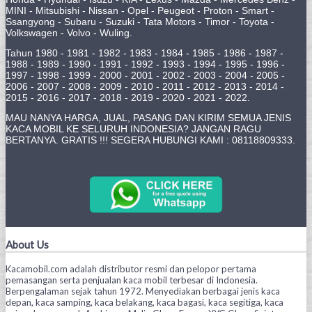
MINI - Mitsubishi - Nissan - Opel - Peugeot - Proton - Smart -
Ssangyong - Subaru - Suzuki - Tata Motors - Timor - Toyota -
Volkswagen - Volvo - Wuling.
Tahun 1980 - 1981 - 1982 - 1983 - 1984 - 1985 - 1986 - 1987 -
1988 - 1989 - 1990 - 1991 - 1992 - 1993 - 1994 - 1995 - 1996 -
1997 - 1998 - 1999 - 2000 - 2001 - 2002 - 2003 - 2004 - 2005 -
2006 - 2007 - 2008 - 2009 - 2010 - 2011 - 2012 - 2013 - 2014 -
2015 - 2016 - 2017 - 2018 - 2019 - 2020 - 2021 - 2022.
MAU NANYA HARGA, JUAL, PASANG DAN KIRIM SEMUA JENIS
KACA MOBIL KE SELURUH INDONESIA? JANGAN RAGU
BERTANYA. GRATIS !!! SEGERA HUBUNGI KAMI : 08118809333.
About Us
Kacamobil.com adalah distributor resmi dan pelopor pertama
pemasangan serta penjualan kaca mobil terbesar di Indonesia.
Berpengalaman sejak tahun 1972. Menyediakan berbagai jenis kaca
depan, kaca samping, kaca belakang, kaca bagasi, kaca segitiga, kaca