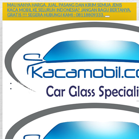
MAU NANYA HARGA, JUAL, PASANG DAN KIRIM SEMUA JENIS
KACA MOBIL KE SELURUH INDONESIA? JANGAN RAGU BERTANYA.
GRATIS !!! SEGERA HUBUNGI KAMI : 08118809333.
Home
Contact Us