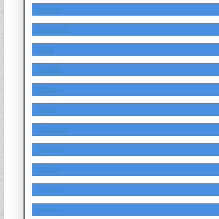
Bentley
Bimantara
BMW
Cadillac
Chana
Chery
Chevrolet
Chrysler
Citroen
Custom
Daewoo