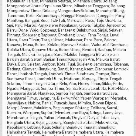
Kepulauan Talaud, Minahasa Selatan, Minahasa Utara, Bolaang
Mongondow Utara, Kepulauan Sitaro, Minahasa Tenggara, Bolaang
Mongondaw Timur, Bolaang Mongondaw Selatan, Manado, Bitung,
Tomohon, Kota. Kotamobagu, Banggai Kepulauan, Donggala, Parigi
Mautong, Banggai, Buol, Toli-Toli, Marowali, Poso, Tojo Una-Una,
Sigi, Palu, Maros, Pangkajene Kepulauan, Gowa, Takalar, Jeneponto,
Barru, Bone, Wajo, Soppeng, Bantaeng, Bulukumba, Sinjai, Selayar,
Pinrang, Sidenreng Rappang, Enrekang, Luwu, Tana Toraja, Luwu
Utara, Luwu Timur, Toraja Utara, Makassar, Pare-Pare, Palopo,
Konawe, Muna, Buton, Kolaka, Konawe Selatan, Wakatobi, Bombana,
Kolaka Utara, Konawe Utara, Buton Utara, Kendari, Baubau, Maluku
Tengah, Maluku Tenggara, Buru, Maluku Tenggara Barat, Seram
Bagian Barat, Seram Bagian Timur, Kepulauan Aru, Maluku Barat
Daya, Buru Selatan, Ambon, Kota. Tual, Buleleng, Jembrana, Tabanan,
Badung, Gianyar, Klungkung, Bangli, Karang Asem, Denpasar, Lombok
Barat, Lombok Tengah, Lombok Timur, Sumbawa, Dompu, Bima,
Sumbawa Barat, Lombok Utara, Mataram, Kupang, Timor Tengah
Selatan, Timor Tengah Utara, Belu, Alor, Flores Timur, Sikka, Ende,
Ngada, Manggarai, Sumba Timur, Sumba Barat, Lembata, Rote-Ndao,
Manggarai Barat, Nagakeo, Sumba Tengah, Sumba Barat Daya,
Manggarai Timur, Jayapura, Biak Numfor, Yapen Waropen, Merauke,
Jayawijaya, Nabire, Paniai, Puncak Jaya, Mimika, Boven Digoel,
Mappi, Asmat, Yahukimo, Pegunungan Bintang, Tolikara, Sarmi,
Keerom, Waropen, Supiori, Memberamo Raya, Nduga, Lanny Jaya,
Membramo Tengah, Yalimo, Puncak, Dogiyai, Deiyai, Intan Jaya,
Bengkulu Utara, Rejang Lebong, Bengkulu Selatan, Muko-muko,
Kepahiang, Lebong, Kaur, Seluma, Bengkulu Tengah, Bengkulu,
Halmahera Tengah, Halmahera Barat, halmahera Utara, Halmahera