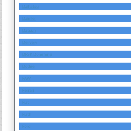
Daihatsu
Daimler
Datsun
Delivery
DFSK Dongfeng
Dodge
FAW
Ferrari
Fiat
Fiath
Ford