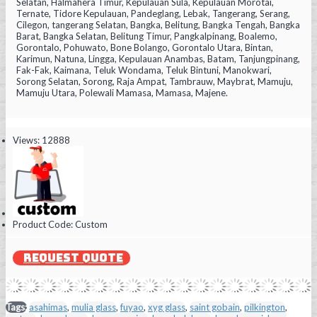
Selatan, Halmahera Timur, Kepulauan Sula, Kepulauan Morotai,
Ternate, Tidore Kepulauan, Pandeglang, Lebak, Tangerang, Serang,
Cilegon, tangerang Selatan, Bangka, Belitung, Bangka Tengah, Bangka
Barat, Bangka Selatan, Belitung Timur, Pangkalpinang, Boalemo,
Gorontalo, Pohuwato, Bone Bolango, Gorontalo Utara, Bintan,
Karimun, Natuna, Lingga, Kepulauan Anambas, Batam, Tanjungpinang,
Fak-Fak, Kaimana, Teluk Wondama, Teluk Bintuni, Manokwari,
Sorong Selatan, Sorong, Raja Ampat, Tambrauw, Maybrat, Mamuju,
Mamuju Utara, Polewali Mamasa, Mamasa, Majene.
Views: 12888
Product Code:
Custom
REQUEST QUOTE
Tags:
asahimas
,
mulia glass
,
fuyao
,
xyg glass
,
saint gobain
,
pilkington
,