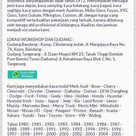
Indonesia. Berpengalaman sejak tahun 1972. Menyediakan berbagai
jenis kaca depan, kaca samping, kaca belakang, kaca bagasi, kaca
segitiga, kaca spion dengan merk Asahimas, Mulia Glass, Fuyao, XYG
Glass, Saint Gobain, Pilkington, Custom, dll. dengan harga yang
kompetitif serta kualitas pekerjaan yang terbaik, karena didukung
oleh tenaga ahli profesional di bidangnya. Kualitas dan jaminan
menjadi visi utama kami.
LOKASI WORKSHOP DAN GUDANG :
Gudang Bandung - Komp. Cibolerang Indah, Jl. Margajaya Raya No.
7A, Kopo, Bandung.
Gudang Tangerang - Jl. Daan Mogot KM 23, Tanah Tinggi (Setelah
Pom Bensin/Tunas Daihatsu) Jl. Kehakiman Raya Blok C No. 1,
Tangerang.
Kami juga menyediakan kaca mobil Merk Audi - Bmw - Cherry -
Chevrolet - Chrysler - Daewoo - Daihatsu - Datsun - DFSK Dongfeng
- Dodge - Ford - Foton - Geely - Hino - Holden - Honda - Hyundai -
Hyundai truck - Isuzu - Jaguar - Jeep - Kia - Land Rover - Lexus -
Mazda - Mercedes Benz - Mercy Truck - Moris Mini - Mitsubishi -
Nissan - Nissan UD - Opel - Peugeot - Proton - Renault - Scania -
Subaru - Suzuki - Tata - Toyota - Volvo - VW - Wuling.
Tahun 1980 - 1981 - 1982 - 1983 - 1984 - 1985 - 1986 - 1987 -
1988 - 1989 - 1990 - 1991 - 1992 - 1993 - 1994 - 1995 - 1996 -
1997 - 1998 - 1999 - 2000 - 2001 - 2002 - 2003 - 2004 - 2005 -