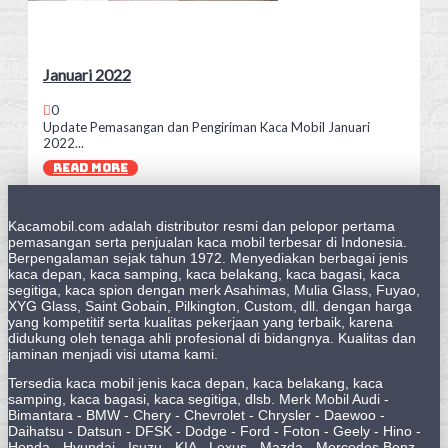
Januari 2022
0
Update Pemasangan dan Pengiriman Kaca Mobil Januari
2022...
READ MORE
Kacamobil.com adalah distributor resmi dan pelopor pertama
pemasangan serta penjualan kaca mobil terbesar di Indonesia.
Berpengalaman sejak tahun 1972. Menyediakan berbagai jenis
kaca depan, kaca samping, kaca belakang, kaca bagasi, kaca
segitiga, kaca spion dengan merk Asahimas, Mulia Glass, Fuyao,
XYG Glass, Saint Gobain, Pilkington, Custom, dll. dengan harga
yang kompetitif serta kualitas pekerjaan yang terbaik, karena
didukung oleh tenaga ahli profesional di bidangnya. Kualitas dan
jaminan menjadi visi utama kami.
Tersedia kaca mobil jenis kaca depan, kaca belakang, kaca
samping, kaca bagasi, kaca segitiga, dlsb. Merk Mobil Audi -
Bimantara - BMW - Chery - Chevrolet - Chrysler - Daewoo -
Daihatsu - Datsun - DFSK - Dodge - Ford - Foton - Geely - Hino -
Honda - Hyundai - Isuzu - KIA - Lexus - Mazda - Mercedes Benz -