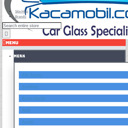
Site Map
Brands
MENU
MERK
Alfa Romeo
Asahimas
Aston Martin
Audi
Austin