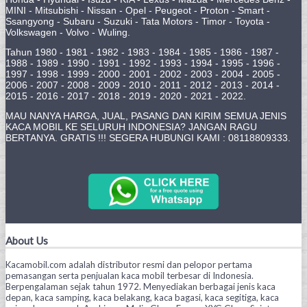
MINI - Mitsubishi - Nissan - Opel - Peugeot - Proton - Smart -
Ssangyong - Subaru - Suzuki - Tata Motors - Timor - Toyota -
Volkswagen - Volvo - Wuling.
Tahun 1980 - 1981 - 1982 - 1983 - 1984 - 1985 - 1986 - 1987 -
1988 - 1989 - 1990 - 1991 - 1992 - 1993 - 1994 - 1995 - 1996 -
1997 - 1998 - 1999 - 2000 - 2001 - 2002 - 2003 - 2004 - 2005 -
2006 - 2007 - 2008 - 2009 - 2010 - 2011 - 2012 - 2013 - 2014 -
2015 - 2016 - 2017 - 2018 - 2019 - 2020 - 2021 - 2022.
MAU NANYA HARGA, JUAL, PASANG DAN KIRIM SEMUA JENIS
KACA MOBIL KE SELURUH INDONESIA? JANGAN RAGU
BERTANYA. GRATIS !!! SEGERA HUBUNGI KAMI : 08118809333.
About Us
Kacamobil.com adalah distributor resmi dan pelopor pertama
pemasangan serta penjualan kaca mobil terbesar di Indonesia.
Berpengalaman sejak tahun 1972. Menyediakan berbagai jenis kaca
depan, kaca samping, kaca belakang, kaca bagasi, kaca segitiga, kaca