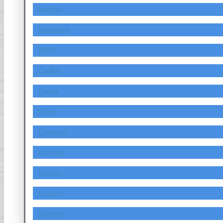
Bentley
Bimantara
BMW
Cadillac
Chana
Chery
Chevrolet
Chrysler
Citroen
Custom
Daewoo