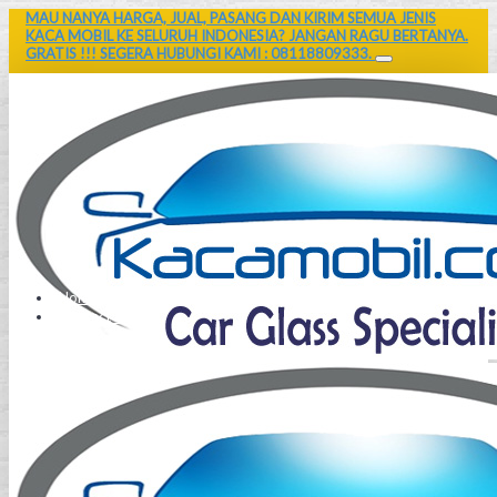
MAU NANYA HARGA, JUAL, PASANG DAN KIRIM SEMUA JENIS
KACA MOBIL KE SELURUH INDONESIA? JANGAN RAGU BERTANYA.
GRATIS !!! SEGERA HUBUNGI KAMI : 08118809333.
Home
Contact Us