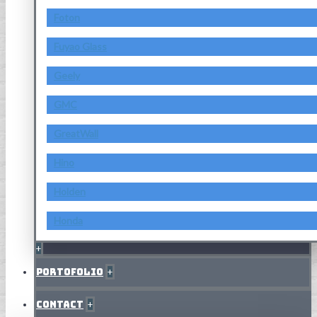
Foton
Fuyao Glass
Geely
GMC
GreatWall
Hino
Holden
Honda
+
Portofolio
+
Contact
+