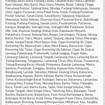
Padang Lawas utara, Padang Lawas, Labuhan Batu Utara, Labuhan
Batu Selatan, Nias Barat, Nias Utara, Medan, Binjai, Tebing Tinggi,
Pematang Siantar, Tanjung Balai, Sibolga, Padang Sidempuan, Gunung
Sitoli, Agam, Pasaman, Lima Puluh Koto, Solok, Padang Pariaman,
Pesisir Selatan, Tanah Datar, Sawahlunto/ Sijunjung, Kepulauan
Mentawai, Solok Selatan, Dharmas Raya, Pasaman Barat, Bukittinggi,
Padang, Padang Panjang, Sawah Lunto, Payakumbuh, Pariaman,
Kampar, Bengkalis, Indragiri Hulu, Indragiri Hilir, Pelalawan, Rokan
Hilir, Siak, Kuantan Singingi, Rokan Hulu, Kepulauan Meranti,
Pekanbaru, Dumai, Batang Hari, Bungo, Sarolangun, Tanjung Jabung
Barat, Kerinci, Tebo, Muaro Jambi, Tanjung Jabung Timur, Merangin,
Jambi, Sungai Penuh, Musi Banyu Asin, Ogan Komering Ilir, Ogan
Komering Ulu, Muara Enim, Lahat, Musi Rawas, Banyuasin, Ogan
Komering Ulu Timur, Ogan Komering Ulu Selatan, Ogan Ilir, Empat
Lawang, Palembang, Prabumulih, Lubuk Linggau, Pagar Alam,
Lampung Selatan, Lampung Tengah, Lampung Utara, Lampung Barat,
Tulang Bawang, Tenggamus, Lampung Timur, Way Kanan, Pasawaran,
Tulang Bawang Barat, Mesuji, Pringsewu, Bandar Lampung, Metro,
Sambas, Pontianak, Sanggau, Sintang, Kapuas Hulu, Ketapang,
Bengkayang, Landak, Sekadau, Melawi, Kayong Utara, Kuburaya,
Singkawang, Kapuas, Barito Selatan, Barito Utara, Kotawaringin
Timur, Kotawaringin Barat, Katingan, Seruyan, Sukamara, Lamandau,
Gunung Mas, Pulang Pisau, Murung Raya, Barito Timur, Palangka
Raya, Tanah Laut, Barito Kuala, Tapin, Hulu Sungai Selatan, Hulu
Sungai Tengah, Hulu Sungai Utara, Tabalong, Baru, Balangan, Tanah
Bumbu, Banjarmasin, Banjarbaru, Pasir, Kutai Kartanegara, Berau,
Bulongan, Kutai Barat, Kutai Timur, Penajam Paser Utara, Samarinda,
Balikpapan, Bontang, Bolaang Mongondaw, Minahasa, Kep. Sangihe,