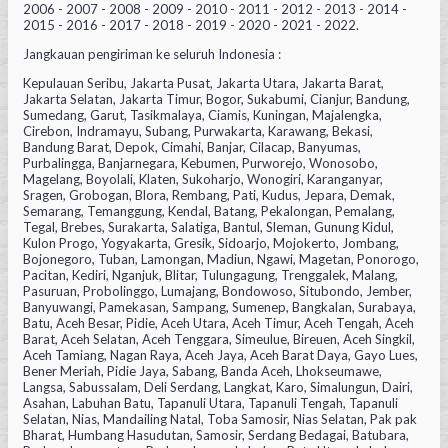
2006 - 2007 - 2008 - 2009 - 2010 - 2011 - 2012 - 2013 - 2014 -
2015 - 2016 - 2017 - 2018 - 2019 - 2020 - 2021 - 2022.
Jangkauan pengiriman ke seluruh Indonesia :
Kepulauan Seribu, Jakarta Pusat, Jakarta Utara, Jakarta Barat,
Jakarta Selatan, Jakarta Timur, Bogor, Sukabumi, Cianjur, Bandung,
Sumedang, Garut, Tasikmalaya, Ciamis, Kuningan, Majalengka,
Cirebon, Indramayu, Subang, Purwakarta, Karawang, Bekasi,
Bandung Barat, Depok, Cimahi, Banjar, Cilacap, Banyumas,
Purbalingga, Banjarnegara, Kebumen, Purworejo, Wonosobo,
Magelang, Boyolali, Klaten, Sukoharjo, Wonogiri, Karanganyar,
Sragen, Grobogan, Blora, Rembang, Pati, Kudus, Jepara, Demak,
Semarang, Temanggung, Kendal, Batang, Pekalongan, Pemalang,
Tegal, Brebes, Surakarta, Salatiga, Bantul, Sleman, Gunung Kidul,
Kulon Progo, Yogyakarta, Gresik, Sidoarjo, Mojokerto, Jombang,
Bojonegoro, Tuban, Lamongan, Madiun, Ngawi, Magetan, Ponorogo,
Pacitan, Kediri, Nganjuk, Blitar, Tulungagung, Trenggalek, Malang,
Pasuruan, Probolinggo, Lumajang, Bondowoso, Situbondo, Jember,
Banyuwangi, Pamekasan, Sampang, Sumenep, Bangkalan, Surabaya,
Batu, Aceh Besar, Pidie, Aceh Utara, Aceh Timur, Aceh Tengah, Aceh
Barat, Aceh Selatan, Aceh Tenggara, Simeulue, Bireuen, Aceh Singkil,
Aceh Tamiang, Nagan Raya, Aceh Jaya, Aceh Barat Daya, Gayo Lues,
Bener Meriah, Pidie Jaya, Sabang, Banda Aceh, Lhokseumawe,
Langsa, Sabussalam, Deli Serdang, Langkat, Karo, Simalungun, Dairi,
Asahan, Labuhan Batu, Tapanuli Utara, Tapanuli Tengah, Tapanuli
Selatan, Nias, Mandailing Natal, Toba Samosir, Nias Selatan, Pak pak
Bharat, Humbang Hasudutan, Samosir, Serdang Bedagai, Batubara,