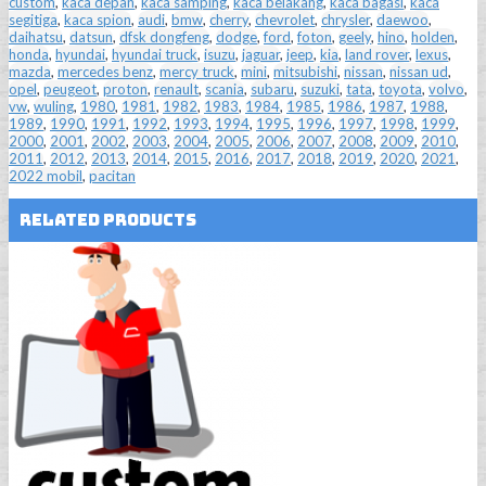
custom
,
kaca depan
,
kaca samping
,
kaca belakang
,
kaca bagasi
,
kaca
segitiga
,
kaca spion
,
audi
,
bmw
,
cherry
,
chevrolet
,
chrysler
,
daewoo
,
daihatsu
,
datsun
,
dfsk dongfeng
,
dodge
,
ford
,
foton
,
geely
,
hino
,
holden
,
honda
,
hyundai
,
hyundai truck
,
isuzu
,
jaguar
,
jeep
,
kia
,
land rover
,
lexus
,
mazda
,
mercedes benz
,
mercy truck
,
mini
,
mitsubishi
,
nissan
,
nissan ud
,
opel
,
peugeot
,
proton
,
renault
,
scania
,
subaru
,
suzuki
,
tata
,
toyota
,
volvo
,
vw
,
wuling
,
1980
,
1981
,
1982
,
1983
,
1984
,
1985
,
1986
,
1987
,
1988
,
1989
,
1990
,
1991
,
1992
,
1993
,
1994
,
1995
,
1996
,
1997
,
1998
,
1999
,
2000
,
2001
,
2002
,
2003
,
2004
,
2005
,
2006
,
2007
,
2008
,
2009
,
2010
,
2011
,
2012
,
2013
,
2014
,
2015
,
2016
,
2017
,
2018
,
2019
,
2020
,
2021
,
2022 mobil
,
pacitan
Related Products