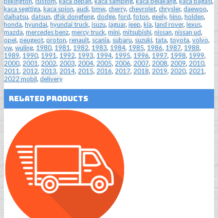
pilkington
,
custom
,
kaca depan
,
kaca samping
,
kaca belakang
,
kaca bagasi
,
kaca segitiga
,
kaca spion
,
audi
,
bmw
,
cherry
,
chevrolet
,
chrysler
,
daewoo
,
daihatsu
,
datsun
,
dfsk dongfeng
,
dodge
,
ford
,
foton
,
geely
,
hino
,
holden
,
honda
,
hyundai
,
hyundai truck
,
isuzu
,
jaguar
,
jeep
,
kia
,
land rover
,
lexus
,
mazda
,
mercedes benz
,
mercy truck
,
mini
,
mitsubishi
,
nissan
,
nissan ud
,
opel
,
peugeot
,
proton
,
renault
,
scania
,
subaru
,
suzuki
,
tata
,
toyota
,
volvo
,
vw
,
wuling
,
1980
,
1981
,
1982
,
1983
,
1984
,
1985
,
1986
,
1987
,
1988
,
1989
,
1990
,
1991
,
1992
,
1993
,
1994
,
1995
,
1996
,
1997
,
1998
,
1999
,
2000
,
2001
,
2002
,
2003
,
2004
,
2005
,
2006
,
2007
,
2008
,
2009
,
2010
,
2011
,
2012
,
2013
,
2014
,
2015
,
2016
,
2017
,
2018
,
2019
,
2020
,
2021
,
2022 mobil
,
delivery
Related Products