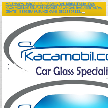
MAU NANYA HARGA, JUAL, PASANG DAN KIRIM SEMUA JENIS
KACA MOBIL KE SELURUH INDONESIA? JANGAN RAGU BERTANYA.
GRATIS !!! SEGERA HUBUNGI KAMI : 08118809333.
Home
Contact Us