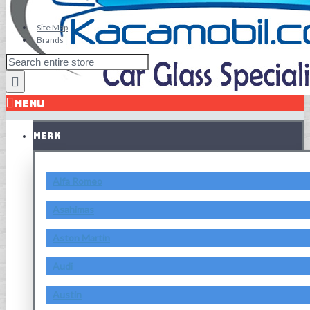
Site Map
Brands
MENU
MERK
Alfa Romeo
Asahimas
Aston Martin
Audi
Austin