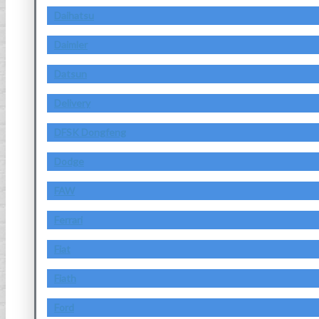
Daihatsu
Daimler
Datsun
Delivery
DFSK Dongfeng
Dodge
FAW
Ferrari
Fiat
Fiath
Ford