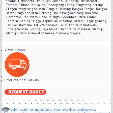
Selatan, Halmahera Timur, Kepulauan Sula, Kepulauan Morotai,
Ternate, Tidore Kepulauan, Pandeglang, Lebak, Tangerang, Serang,
Cilegon, tangerang Selatan, Bangka, Belitung, Bangka Tengah, Bangka
Barat, Bangka Selatan, Belitung Timur, Pangkalpinang, Boalemo,
Gorontalo, Pohuwato, Bone Bolango, Gorontalo Utara, Bintan,
Karimun, Natuna, Lingga, Kepulauan Anambas, Batam, Tanjungpinang,
Fak-Fak, Kaimana, Teluk Wondama, Teluk Bintuni, Manokwari,
Sorong Selatan, Sorong, Raja Ampat, Tambrauw, Maybrat, Mamuju,
Mamuju Utara, Polewali Mamasa, Mamasa, Majene.
Views: 12044
Product Code:
Delivery
REQUEST QUOTE
Tags:
balen
,
asahimas
,
mulia glass
,
fuyao
,
xyg glass
,
saint gobain
,