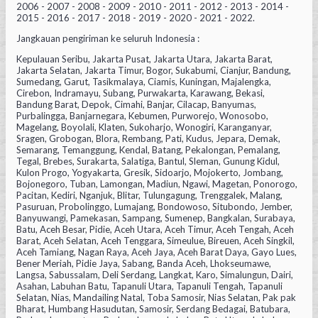
2006 - 2007 - 2008 - 2009 - 2010 - 2011 - 2012 - 2013 - 2014 -
2015 - 2016 - 2017 - 2018 - 2019 - 2020 - 2021 - 2022.
Jangkauan pengiriman ke seluruh Indonesia :
Kepulauan Seribu, Jakarta Pusat, Jakarta Utara, Jakarta Barat,
Jakarta Selatan, Jakarta Timur, Bogor, Sukabumi, Cianjur, Bandung,
Sumedang, Garut, Tasikmalaya, Ciamis, Kuningan, Majalengka,
Cirebon, Indramayu, Subang, Purwakarta, Karawang, Bekasi,
Bandung Barat, Depok, Cimahi, Banjar, Cilacap, Banyumas,
Purbalingga, Banjarnegara, Kebumen, Purworejo, Wonosobo,
Magelang, Boyolali, Klaten, Sukoharjo, Wonogiri, Karanganyar,
Sragen, Grobogan, Blora, Rembang, Pati, Kudus, Jepara, Demak,
Semarang, Temanggung, Kendal, Batang, Pekalongan, Pemalang,
Tegal, Brebes, Surakarta, Salatiga, Bantul, Sleman, Gunung Kidul,
Kulon Progo, Yogyakarta, Gresik, Sidoarjo, Mojokerto, Jombang,
Bojonegoro, Tuban, Lamongan, Madiun, Ngawi, Magetan, Ponorogo,
Pacitan, Kediri, Nganjuk, Blitar, Tulungagung, Trenggalek, Malang,
Pasuruan, Probolinggo, Lumajang, Bondowoso, Situbondo, Jember,
Banyuwangi, Pamekasan, Sampang, Sumenep, Bangkalan, Surabaya,
Batu, Aceh Besar, Pidie, Aceh Utara, Aceh Timur, Aceh Tengah, Aceh
Barat, Aceh Selatan, Aceh Tenggara, Simeulue, Bireuen, Aceh Singkil,
Aceh Tamiang, Nagan Raya, Aceh Jaya, Aceh Barat Daya, Gayo Lues,
Bener Meriah, Pidie Jaya, Sabang, Banda Aceh, Lhokseumawe,
Langsa, Sabussalam, Deli Serdang, Langkat, Karo, Simalungun, Dairi,
Asahan, Labuhan Batu, Tapanuli Utara, Tapanuli Tengah, Tapanuli
Selatan, Nias, Mandailing Natal, Toba Samosir, Nias Selatan, Pak pak
Bharat, Humbang Hasudutan, Samosir, Serdang Bedagai, Batubara,