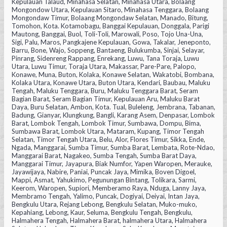
Kepulauan Talaud, Minahasa Selatan, Minahasa Utara, Bolaang
Mongondow Utara, Kepulauan Sitaro, Minahasa Tenggara, Bolaang
Mongondaw Timur, Bolaang Mongondaw Selatan, Manado, Bitung,
Tomohon, Kota. Kotamobagu, Banggai Kepulauan, Donggala, Parigi
Mautong, Banggai, Buol, Toli-Toli, Marowali, Poso, Tojo Una-Una,
Sigi, Palu, Maros, Pangkajene Kepulauan, Gowa, Takalar, Jeneponto,
Barru, Bone, Wajo, Soppeng, Bantaeng, Bulukumba, Sinjai, Selayar,
Pinrang, Sidenreng Rappang, Enrekang, Luwu, Tana Toraja, Luwu
Utara, Luwu Timur, Toraja Utara, Makassar, Pare-Pare, Palopo,
Konawe, Muna, Buton, Kolaka, Konawe Selatan, Wakatobi, Bombana,
Kolaka Utara, Konawe Utara, Buton Utara, Kendari, Baubau, Maluku
Tengah, Maluku Tenggara, Buru, Maluku Tenggara Barat, Seram
Bagian Barat, Seram Bagian Timur, Kepulauan Aru, Maluku Barat
Daya, Buru Selatan, Ambon, Kota. Tual, Buleleng, Jembrana, Tabanan,
Badung, Gianyar, Klungkung, Bangli, Karang Asem, Denpasar, Lombok
Barat, Lombok Tengah, Lombok Timur, Sumbawa, Dompu, Bima,
Sumbawa Barat, Lombok Utara, Mataram, Kupang, Timor Tengah
Selatan, Timor Tengah Utara, Belu, Alor, Flores Timur, Sikka, Ende,
Ngada, Manggarai, Sumba Timur, Sumba Barat, Lembata, Rote-Ndao,
Manggarai Barat, Nagakeo, Sumba Tengah, Sumba Barat Daya,
Manggarai Timur, Jayapura, Biak Numfor, Yapen Waropen, Merauke,
Jayawijaya, Nabire, Paniai, Puncak Jaya, Mimika, Boven Digoel,
Mappi, Asmat, Yahukimo, Pegunungan Bintang, Tolikara, Sarmi,
Keerom, Waropen, Supiori, Memberamo Raya, Nduga, Lanny Jaya,
Membramo Tengah, Yalimo, Puncak, Dogiyai, Deiyai, Intan Jaya,
Bengkulu Utara, Rejang Lebong, Bengkulu Selatan, Muko-muko,
Kepahiang, Lebong, Kaur, Seluma, Bengkulu Tengah, Bengkulu,
Halmahera Tengah, Halmahera Barat, halmahera Utara, Halmahera