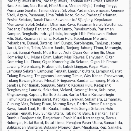
Padang Lawas utara, Padang Lawas, Labuhan Batu Utara, Labuhan
Batu Selatan, Nias Barat, Nias Utara, Medan, Binjai, Tebing Tinggi,
Pematang Siantar, Tanjung Balai, Sibolga, Padang Sidempuan, Gunung
Sitoli, Agam, Pasaman, Lima Puluh Koto, Solok, Padang Pariaman,
Pesisir Selatan, Tanah Datar, Sawahlunto/ Sijunjung, Kepulauan
Mentawai, Solok Selatan, Dharmas Raya, Pasaman Barat, Bukittinggi,
Padang, Padang Panjang, Sawah Lunto, Payakumbuh, Pariaman,
Kampar, Bengkalis, Indragiri Hulu, Indragiri Hilir, Pelalawan, Rokan
Hilir, Siak, Kuantan Singingi, Rokan Hulu, Kepulauan Meranti,
Pekanbaru, Dumai, Batang Hari, Bungo, Sarolangun, Tanjung Jabung
Barat, Kerinci, Tebo, Muaro Jambi, Tanjung Jabung Timur, Merangin,
Jambi, Sungai Penuh, Musi Banyu Asin, Ogan Komering Ilir, Ogan
Komering Ulu, Muara Enim, Lahat, Musi Rawas, Banyuasin, Ogan
Komering Ulu Timur, Ogan Komering Ulu Selatan, Ogan Ilir, Empat
Lawang, Palembang, Prabumulih, Lubuk Linggau, Pagar Alam,
Lampung Selatan, Lampung Tengah, Lampung Utara, Lampung Barat,
Tulang Bawang, Tenggamus, Lampung Timur, Way Kanan, Pasawaran,
Tulang Bawang Barat, Mesuji, Pringsewu, Bandar Lampung, Metro,
Sambas, Pontianak, Sanggau, Sintang, Kapuas Hulu, Ketapang,
Bengkayang, Landak, Sekadau, Melawi, Kayong Utara, Kuburaya,
Singkawang, Kapuas, Barito Selatan, Barito Utara, Kotawaringin
Timur, Kotawaringin Barat, Katingan, Seruyan, Sukamara, Lamandau,
Gunung Mas, Pulang Pisau, Murung Raya, Barito Timur, Palangka
Raya, Tanah Laut, Barito Kuala, Tapin, Hulu Sungai Selatan, Hulu
Sungai Tengah, Hulu Sungai Utara, Tabalong, Baru, Balangan, Tanah
Bumbu, Banjarmasin, Banjarbaru, Pasir, Kutai Kartanegara, Berau,
Bulongan, Kutai Barat, Kutai Timur, Penajam Paser Utara, Samarinda,
Balikpapan, Bontang, Bolaang Mongondaw, Minahasa, Kep. Sangihe,