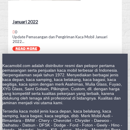
Januari 2022
0
Update Pemasangan dan Pengiriman Kaca Mobil Januari
2022...
READ MORE
Kacamobil.com adalah distributor resmi dan pelopor pertama
pemasangan serta penjualan kaca mobil terbesar di Indonesia.
Berpengalaman sejak tahun 1972. Menyediakan berbagai jenis
kaca depan, kaca samping, kaca belakang, kaca bagasi, kaca
segitiga, kaca spion dengan merk Asahimas, Mulia Glass, Fuyao,
XYG Glass, Saint Gobain, Pilkington, Custom, dll. dengan harga
yang kompetitif serta kualitas pekerjaan yang terbaik, karena
didukung oleh tenaga ahli profesional di bidangnya. Kualitas dan
jaminan menjadi visi utama kami.
Tersedia kaca mobil jenis kaca depan, kaca belakang, kaca
samping, kaca bagasi, kaca segitiga, dlsb. Merk Mobil Audi -
Bimantara - BMW - Chery - Chevrolet - Chrysler - Daewoo -
Daihatsu - Datsun - DFSK - Dodge - Ford - Foton - Geely - Hino -
Honda - Hyundai - Isuzu - KIA - Lexus - Mazda - Mercedes Benz -