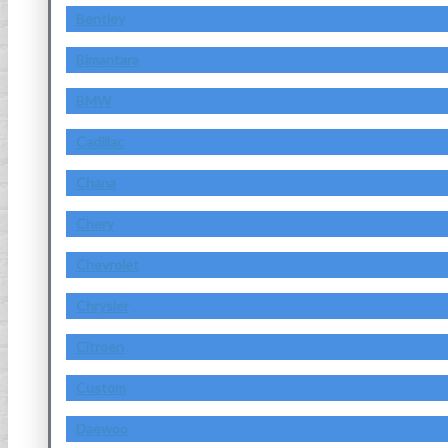
Bentley
Bimantara
BMW
Cadillac
Chana
Chery
Chevrolet
Chrysler
Citroen
Custom
Daewoo