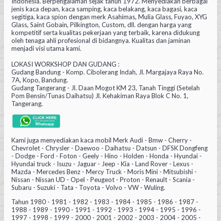
Indonesia. Berpengalaman sejak tahun 1972. Menyediakan berbagai
jenis kaca depan, kaca samping, kaca belakang, kaca bagasi, kaca
segitiga, kaca spion dengan merk Asahimas, Mulia Glass, Fuyao, XYG
Glass, Saint Gobain, Pilkington, Custom, dll. dengan harga yang
kompetitif serta kualitas pekerjaan yang terbaik, karena didukung
oleh tenaga ahli profesional di bidangnya. Kualitas dan jaminan
menjadi visi utama kami.
LOKASI WORKSHOP DAN GUDANG :
Gudang Bandung - Komp. Cibolerang Indah, Jl. Margajaya Raya No.
7A, Kopo, Bandung.
Gudang Tangerang - Jl. Daan Mogot KM 23, Tanah Tinggi (Setelah
Pom Bensin/Tunas Daihatsu) Jl. Kehakiman Raya Blok C No. 1,
Tangerang.
Kami juga menyediakan kaca mobil Merk Audi - Bmw - Cherry -
Chevrolet - Chrysler - Daewoo - Daihatsu - Datsun - DFSK Dongfeng
- Dodge - Ford - Foton - Geely - Hino - Holden - Honda - Hyundai -
Hyundai truck - Isuzu - Jaguar - Jeep - Kia - Land Rover - Lexus -
Mazda - Mercedes Benz - Mercy Truck - Moris Mini - Mitsubishi -
Nissan - Nissan UD - Opel - Peugeot - Proton - Renault - Scania -
Subaru - Suzuki - Tata - Toyota - Volvo - VW - Wuling.
Tahun 1980 - 1981 - 1982 - 1983 - 1984 - 1985 - 1986 - 1987 -
1988 - 1989 - 1990 - 1991 - 1992 - 1993 - 1994 - 1995 - 1996 -
1997 - 1998 - 1999 - 2000 - 2001 - 2002 - 2003 - 2004 - 2005 -