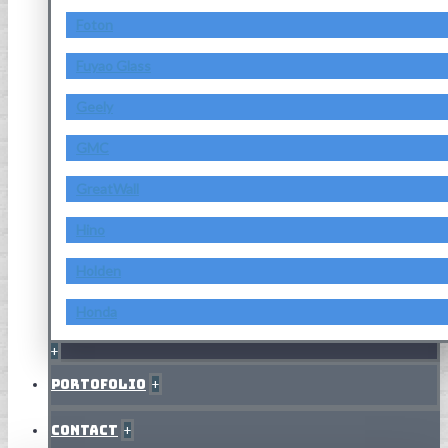
Foton
Fuyao Glass
Geely
GMC
GreatWall
Hino
Holden
Honda
+
Portofolio
+
Contact
+