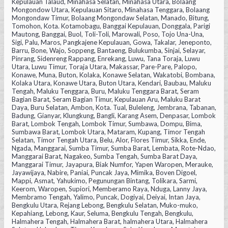
Kepulauan Talaud, Minahasa Selatan, Minahasa Utara, Bolaang
Mongondow Utara, Kepulauan Sitaro, Minahasa Tenggara, Bolaang
Mongondaw Timur, Bolaang Mongondaw Selatan, Manado, Bitung,
Tomohon, Kota. Kotamobagu, Banggai Kepulauan, Donggala, Parigi
Mautong, Banggai, Buol, Toli-Toli, Marowali, Poso, Tojo Una-Una,
Sigi, Palu, Maros, Pangkajene Kepulauan, Gowa, Takalar, Jeneponto,
Barru, Bone, Wajo, Soppeng, Bantaeng, Bulukumba, Sinjai, Selayar,
Pinrang, Sidenreng Rappang, Enrekang, Luwu, Tana Toraja, Luwu
Utara, Luwu Timur, Toraja Utara, Makassar, Pare-Pare, Palopo,
Konawe, Muna, Buton, Kolaka, Konawe Selatan, Wakatobi, Bombana,
Kolaka Utara, Konawe Utara, Buton Utara, Kendari, Baubau, Maluku
Tengah, Maluku Tenggara, Buru, Maluku Tenggara Barat, Seram
Bagian Barat, Seram Bagian Timur, Kepulauan Aru, Maluku Barat
Daya, Buru Selatan, Ambon, Kota. Tual, Buleleng, Jembrana, Tabanan,
Badung, Gianyar, Klungkung, Bangli, Karang Asem, Denpasar, Lombok
Barat, Lombok Tengah, Lombok Timur, Sumbawa, Dompu, Bima,
Sumbawa Barat, Lombok Utara, Mataram, Kupang, Timor Tengah
Selatan, Timor Tengah Utara, Belu, Alor, Flores Timur, Sikka, Ende,
Ngada, Manggarai, Sumba Timur, Sumba Barat, Lembata, Rote-Ndao,
Manggarai Barat, Nagakeo, Sumba Tengah, Sumba Barat Daya,
Manggarai Timur, Jayapura, Biak Numfor, Yapen Waropen, Merauke,
Jayawijaya, Nabire, Paniai, Puncak Jaya, Mimika, Boven Digoel,
Mappi, Asmat, Yahukimo, Pegunungan Bintang, Tolikara, Sarmi,
Keerom, Waropen, Supiori, Memberamo Raya, Nduga, Lanny Jaya,
Membramo Tengah, Yalimo, Puncak, Dogiyai, Deiyai, Intan Jaya,
Bengkulu Utara, Rejang Lebong, Bengkulu Selatan, Muko-muko,
Kepahiang, Lebong, Kaur, Seluma, Bengkulu Tengah, Bengkulu,
Halmahera Tengah, Halmahera Barat, halmahera Utara, Halmahera