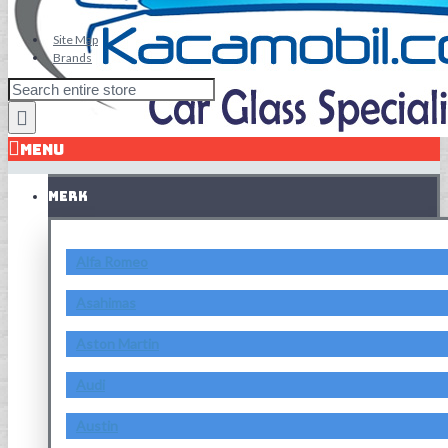
Site Map
Brands
MENU
MERK
Alfa Romeo
Asahimas
Aston Martin
Audi
Austin