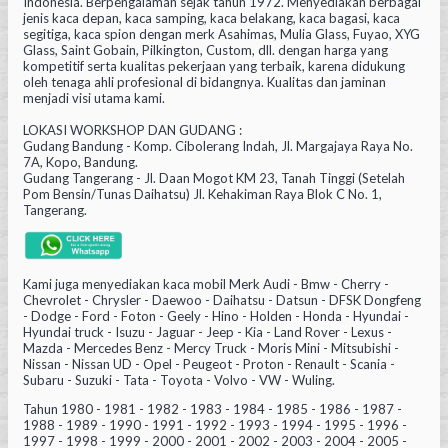
Indonesia. Berpengalaman sejak tahun 1972. Menyediakan berbagai
jenis kaca depan, kaca samping, kaca belakang, kaca bagasi, kaca
segitiga, kaca spion dengan merk Asahimas, Mulia Glass, Fuyao, XYG
Glass, Saint Gobain, Pilkington, Custom, dll. dengan harga yang
kompetitif serta kualitas pekerjaan yang terbaik, karena didukung
oleh tenaga ahli profesional di bidangnya. Kualitas dan jaminan
menjadi visi utama kami.
LOKASI WORKSHOP DAN GUDANG :
Gudang Bandung - Komp. Cibolerang Indah, Jl. Margajaya Raya No.
7A, Kopo, Bandung.
Gudang Tangerang - Jl. Daan Mogot KM 23, Tanah Tinggi (Setelah
Pom Bensin/Tunas Daihatsu) Jl. Kehakiman Raya Blok C No. 1,
Tangerang.
Kami juga menyediakan kaca mobil Merk Audi - Bmw - Cherry -
Chevrolet - Chrysler - Daewoo - Daihatsu - Datsun - DFSK Dongfeng
- Dodge - Ford - Foton - Geely - Hino - Holden - Honda - Hyundai -
Hyundai truck - Isuzu - Jaguar - Jeep - Kia - Land Rover - Lexus -
Mazda - Mercedes Benz - Mercy Truck - Moris Mini - Mitsubishi -
Nissan - Nissan UD - Opel - Peugeot - Proton - Renault - Scania -
Subaru - Suzuki - Tata - Toyota - Volvo - VW - Wuling.
Tahun 1980 - 1981 - 1982 - 1983 - 1984 - 1985 - 1986 - 1987 -
1988 - 1989 - 1990 - 1991 - 1992 - 1993 - 1994 - 1995 - 1996 -
1997 - 1998 - 1999 - 2000 - 2001 - 2002 - 2003 - 2004 - 2005 -