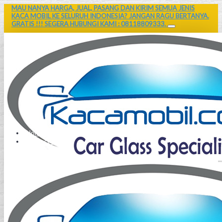
MAU NANYA HARGA, JUAL, PASANG DAN KIRIM SEMUA JENIS
KACA MOBIL KE SELURUH INDONESIA? JANGAN RAGU BERTANYA.
GRATIS !!! SEGERA HUBUNGI KAMI : 08118809333.
Home
Contact Us