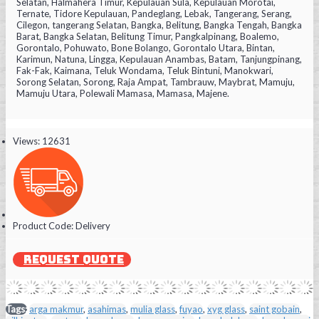
Selatan, Halmahera Timur, Kepulauan Sula, Kepulauan Morotai,
Ternate, Tidore Kepulauan, Pandeglang, Lebak, Tangerang, Serang,
Cilegon, tangerang Selatan, Bangka, Belitung, Bangka Tengah, Bangka
Barat, Bangka Selatan, Belitung Timur, Pangkalpinang, Boalemo,
Gorontalo, Pohuwato, Bone Bolango, Gorontalo Utara, Bintan,
Karimun, Natuna, Lingga, Kepulauan Anambas, Batam, Tanjungpinang,
Fak-Fak, Kaimana, Teluk Wondama, Teluk Bintuni, Manokwari,
Sorong Selatan, Sorong, Raja Ampat, Tambrauw, Maybrat, Mamuju,
Mamuju Utara, Polewali Mamasa, Mamasa, Majene.
Views: 12631
Product Code:
Delivery
REQUEST QUOTE
Tags:
arga makmur
,
asahimas
,
mulia glass
,
fuyao
,
xyg glass
,
saint gobain
,