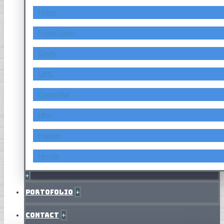
Foton
Fuyao Glass
Geely
GMC
GreatWall
Hino
Holden
Honda
+
Portofolio
+
Contact
+