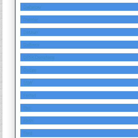
Daihatsu
Daimler
Datsun
Delivery
DFSK Dongfeng
Dodge
FAW
Ferrari
Fiat
Fiath
Ford