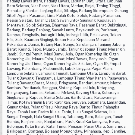
Padang Lawas utara, Padang Lawas, Labuhan Batu Utara, Labuhan
Batu Selatan, Nias Barat, Nias Utara, Medan, Binjai, Tebing Tinggi,
Pematang Siantar, Tanjung Balai, Sibolga, Padang Sidempuan, Gunung
Sitoli, Agam, Pasaman, Lima Puluh Koto, Solok, Padang Pariaman,
Pesisir Selatan, Tanah Datar, Sawahlunto/ Sijunjung, Kepulauan
Mentawai, Solok Selatan, Dharmas Raya, Pasaman Barat, Bukittinggi,
Padang, Padang Panjang, Sawah Lunto, Payakumbuh, Pariaman,
Kampar, Bengkalis, Indragiri Hulu, Indragiri Hilir, Pelalawan, Rokan
Hilir, Siak, Kuantan Singingi, Rokan Hulu, Kepulauan Meranti,
Pekanbaru, Dumai, Batang Hari, Bungo, Sarolangun, Tanjung Jabung
Barat, Kerinci, Tebo, Muaro Jambi, Tanjung Jabung Timur, Merangin,
Jambi, Sungai Penuh, Musi Banyu Asin, Ogan Komering Ilir, Ogan
Komering Ulu, Muara Enim, Lahat, Musi Rawas, Banyuasin, Ogan
Komering Ulu Timur, Ogan Komering Ulu Selatan, Ogan Ilir, Empat
Lawang, Palembang, Prabumulih, Lubuk Linggau, Pagar Alam,
Lampung Selatan, Lampung Tengah, Lampung Utara, Lampung Barat,
Tulang Bawang, Tenggamus, Lampung Timur, Way Kanan, Pasawaran,
Tulang Bawang Barat, Mesuji, Pringsewu, Bandar Lampung, Metro,
Sambas, Pontianak, Sanggau, Sintang, Kapuas Hulu, Ketapang,
Bengkayang, Landak, Sekadau, Melawi, Kayong Utara, Kuburaya,
Singkawang, Kapuas, Barito Selatan, Barito Utara, Kotawaringin
Timur, Kotawaringin Barat, Katingan, Seruyan, Sukamara, Lamandau,
Gunung Mas, Pulang Pisau, Murung Raya, Barito Timur, Palangka
Raya, Tanah Laut, Barito Kuala, Tapin, Hulu Sungai Selatan, Hulu
Sungai Tengah, Hulu Sungai Utara, Tabalong, Baru, Balangan, Tanah
Bumbu, Banjarmasin, Banjarbaru, Pasir, Kutai Kartanegara, Berau,
Bulongan, Kutai Barat, Kutai Timur, Penajam Paser Utara, Samarinda,
Balikpapan, Bontang, Bolaang Mongondaw, Minahasa, Kep. Sangihe,