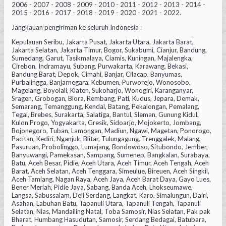
2006 - 2007 - 2008 - 2009 - 2010 - 2011 - 2012 - 2013 - 2014 -
2015 - 2016 - 2017 - 2018 - 2019 - 2020 - 2021 - 2022.
Jangkauan pengiriman ke seluruh Indonesia :
Kepulauan Seribu, Jakarta Pusat, Jakarta Utara, Jakarta Barat,
Jakarta Selatan, Jakarta Timur, Bogor, Sukabumi, Cianjur, Bandung,
Sumedang, Garut, Tasikmalaya, Ciamis, Kuningan, Majalengka,
Cirebon, Indramayu, Subang, Purwakarta, Karawang, Bekasi,
Bandung Barat, Depok, Cimahi, Banjar, Cilacap, Banyumas,
Purbalingga, Banjarnegara, Kebumen, Purworejo, Wonosobo,
Magelang, Boyolali, Klaten, Sukoharjo, Wonogiri, Karanganyar,
Sragen, Grobogan, Blora, Rembang, Pati, Kudus, Jepara, Demak,
Semarang, Temanggung, Kendal, Batang, Pekalongan, Pemalang,
Tegal, Brebes, Surakarta, Salatiga, Bantul, Sleman, Gunung Kidul,
Kulon Progo, Yogyakarta, Gresik, Sidoarjo, Mojokerto, Jombang,
Bojonegoro, Tuban, Lamongan, Madiun, Ngawi, Magetan, Ponorogo,
Pacitan, Kediri, Nganjuk, Blitar, Tulungagung, Trenggalek, Malang,
Pasuruan, Probolinggo, Lumajang, Bondowoso, Situbondo, Jember,
Banyuwangi, Pamekasan, Sampang, Sumenep, Bangkalan, Surabaya,
Batu, Aceh Besar, Pidie, Aceh Utara, Aceh Timur, Aceh Tengah, Aceh
Barat, Aceh Selatan, Aceh Tenggara, Simeulue, Bireuen, Aceh Singkil,
Aceh Tamiang, Nagan Raya, Aceh Jaya, Aceh Barat Daya, Gayo Lues,
Bener Meriah, Pidie Jaya, Sabang, Banda Aceh, Lhokseumawe,
Langsa, Sabussalam, Deli Serdang, Langkat, Karo, Simalungun, Dairi,
Asahan, Labuhan Batu, Tapanuli Utara, Tapanuli Tengah, Tapanuli
Selatan, Nias, Mandailing Natal, Toba Samosir, Nias Selatan, Pak pak
Bharat, Humbang Hasudutan, Samosir, Serdang Bedagai, Batubara,