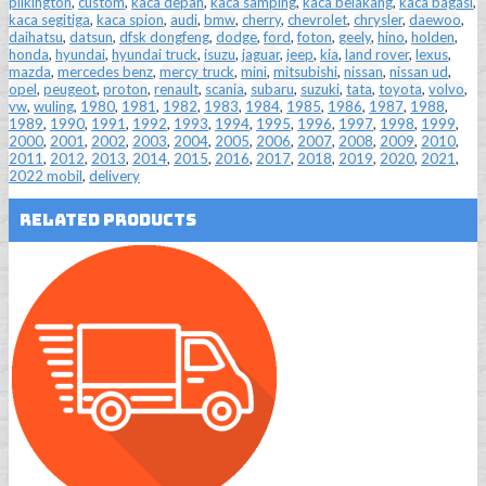
pilkington
,
custom
,
kaca depan
,
kaca samping
,
kaca belakang
,
kaca bagasi
,
kaca segitiga
,
kaca spion
,
audi
,
bmw
,
cherry
,
chevrolet
,
chrysler
,
daewoo
,
daihatsu
,
datsun
,
dfsk dongfeng
,
dodge
,
ford
,
foton
,
geely
,
hino
,
holden
,
honda
,
hyundai
,
hyundai truck
,
isuzu
,
jaguar
,
jeep
,
kia
,
land rover
,
lexus
,
mazda
,
mercedes benz
,
mercy truck
,
mini
,
mitsubishi
,
nissan
,
nissan ud
,
opel
,
peugeot
,
proton
,
renault
,
scania
,
subaru
,
suzuki
,
tata
,
toyota
,
volvo
,
vw
,
wuling
,
1980
,
1981
,
1982
,
1983
,
1984
,
1985
,
1986
,
1987
,
1988
,
1989
,
1990
,
1991
,
1992
,
1993
,
1994
,
1995
,
1996
,
1997
,
1998
,
1999
,
2000
,
2001
,
2002
,
2003
,
2004
,
2005
,
2006
,
2007
,
2008
,
2009
,
2010
,
2011
,
2012
,
2013
,
2014
,
2015
,
2016
,
2017
,
2018
,
2019
,
2020
,
2021
,
2022 mobil
,
delivery
Related Products