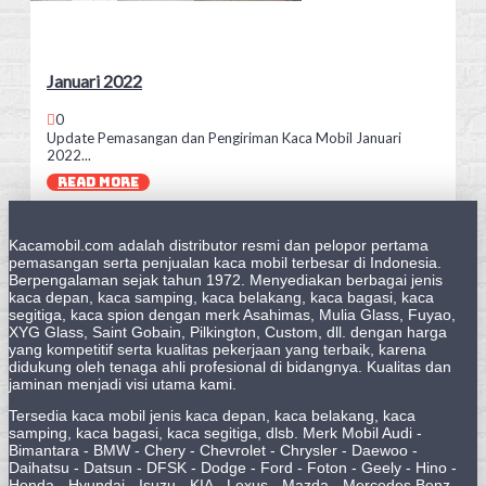
Januari 2022
0
Update Pemasangan dan Pengiriman Kaca Mobil Januari
2022...
READ MORE
Kacamobil.com adalah distributor resmi dan pelopor pertama
pemasangan serta penjualan kaca mobil terbesar di Indonesia.
Berpengalaman sejak tahun 1972. Menyediakan berbagai jenis
kaca depan, kaca samping, kaca belakang, kaca bagasi, kaca
segitiga, kaca spion dengan merk Asahimas, Mulia Glass, Fuyao,
XYG Glass, Saint Gobain, Pilkington, Custom, dll. dengan harga
yang kompetitif serta kualitas pekerjaan yang terbaik, karena
didukung oleh tenaga ahli profesional di bidangnya. Kualitas dan
jaminan menjadi visi utama kami.
Tersedia kaca mobil jenis kaca depan, kaca belakang, kaca
samping, kaca bagasi, kaca segitiga, dlsb. Merk Mobil Audi -
Bimantara - BMW - Chery - Chevrolet - Chrysler - Daewoo -
Daihatsu - Datsun - DFSK - Dodge - Ford - Foton - Geely - Hino -
Honda - Hyundai - Isuzu - KIA - Lexus - Mazda - Mercedes Benz -