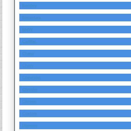
Bentley
Bimantara
BMW
Cadillac
Chana
Chery
Chevrolet
Chrysler
Citroen
Custom
Daewoo