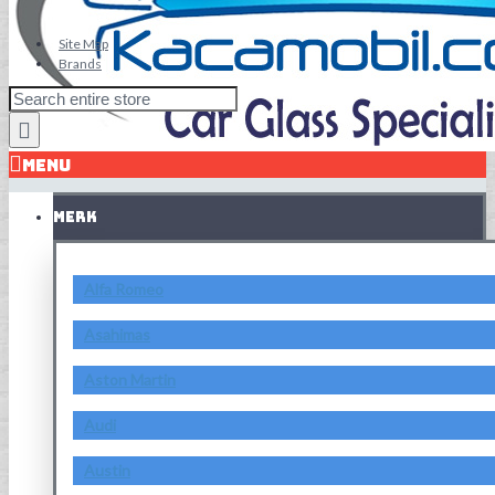
Site Map
Brands
MENU
MERK
Alfa Romeo
Asahimas
Aston Martin
Audi
Austin