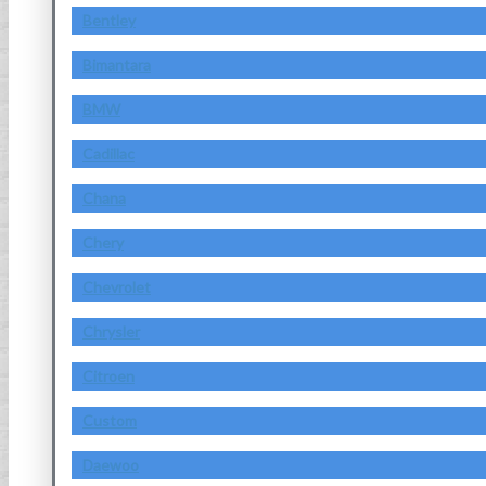
Bentley
Bimantara
BMW
Cadillac
Chana
Chery
Chevrolet
Chrysler
Citroen
Custom
Daewoo