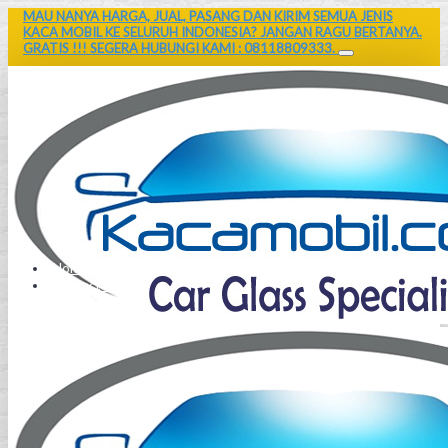
MAU NANYA HARGA, JUAL, PASANG DAN KIRIM SEMUA JENIS
KACA MOBIL KE SELURUH INDONESIA? JANGAN RAGU BERTANYA.
GRATIS !!! SEGERA HUBUNGI KAMI : 08118809333.
Home
Contact Us