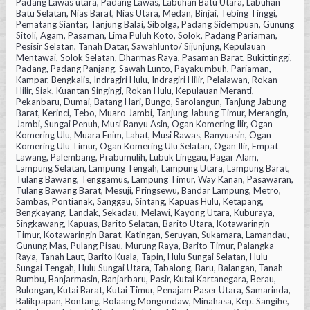
Padang Lawas utara, Padang Lawas, Labuhan Batu Utara, Labuhan
Batu Selatan, Nias Barat, Nias Utara, Medan, Binjai, Tebing Tinggi,
Pematang Siantar, Tanjung Balai, Sibolga, Padang Sidempuan, Gunung
Sitoli, Agam, Pasaman, Lima Puluh Koto, Solok, Padang Pariaman,
Pesisir Selatan, Tanah Datar, Sawahlunto/ Sijunjung, Kepulauan
Mentawai, Solok Selatan, Dharmas Raya, Pasaman Barat, Bukittinggi,
Padang, Padang Panjang, Sawah Lunto, Payakumbuh, Pariaman,
Kampar, Bengkalis, Indragiri Hulu, Indragiri Hilir, Pelalawan, Rokan
Hilir, Siak, Kuantan Singingi, Rokan Hulu, Kepulauan Meranti,
Pekanbaru, Dumai, Batang Hari, Bungo, Sarolangun, Tanjung Jabung
Barat, Kerinci, Tebo, Muaro Jambi, Tanjung Jabung Timur, Merangin,
Jambi, Sungai Penuh, Musi Banyu Asin, Ogan Komering Ilir, Ogan
Komering Ulu, Muara Enim, Lahat, Musi Rawas, Banyuasin, Ogan
Komering Ulu Timur, Ogan Komering Ulu Selatan, Ogan Ilir, Empat
Lawang, Palembang, Prabumulih, Lubuk Linggau, Pagar Alam,
Lampung Selatan, Lampung Tengah, Lampung Utara, Lampung Barat,
Tulang Bawang, Tenggamus, Lampung Timur, Way Kanan, Pasawaran,
Tulang Bawang Barat, Mesuji, Pringsewu, Bandar Lampung, Metro,
Sambas, Pontianak, Sanggau, Sintang, Kapuas Hulu, Ketapang,
Bengkayang, Landak, Sekadau, Melawi, Kayong Utara, Kuburaya,
Singkawang, Kapuas, Barito Selatan, Barito Utara, Kotawaringin
Timur, Kotawaringin Barat, Katingan, Seruyan, Sukamara, Lamandau,
Gunung Mas, Pulang Pisau, Murung Raya, Barito Timur, Palangka
Raya, Tanah Laut, Barito Kuala, Tapin, Hulu Sungai Selatan, Hulu
Sungai Tengah, Hulu Sungai Utara, Tabalong, Baru, Balangan, Tanah
Bumbu, Banjarmasin, Banjarbaru, Pasir, Kutai Kartanegara, Berau,
Bulongan, Kutai Barat, Kutai Timur, Penajam Paser Utara, Samarinda,
Balikpapan, Bontang, Bolaang Mongondaw, Minahasa, Kep. Sangihe,