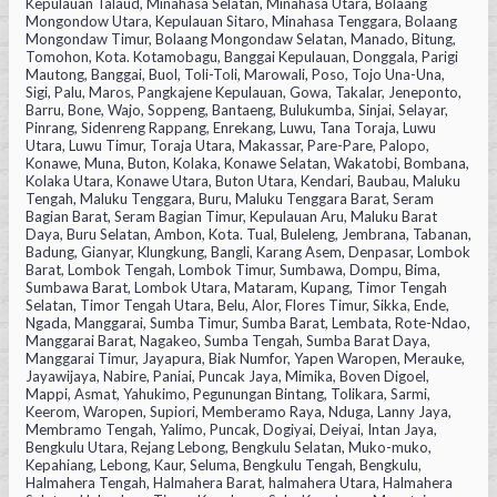
Kepulauan Talaud, Minahasa Selatan, Minahasa Utara, Bolaang
Mongondow Utara, Kepulauan Sitaro, Minahasa Tenggara, Bolaang
Mongondaw Timur, Bolaang Mongondaw Selatan, Manado, Bitung,
Tomohon, Kota. Kotamobagu, Banggai Kepulauan, Donggala, Parigi
Mautong, Banggai, Buol, Toli-Toli, Marowali, Poso, Tojo Una-Una,
Sigi, Palu, Maros, Pangkajene Kepulauan, Gowa, Takalar, Jeneponto,
Barru, Bone, Wajo, Soppeng, Bantaeng, Bulukumba, Sinjai, Selayar,
Pinrang, Sidenreng Rappang, Enrekang, Luwu, Tana Toraja, Luwu
Utara, Luwu Timur, Toraja Utara, Makassar, Pare-Pare, Palopo,
Konawe, Muna, Buton, Kolaka, Konawe Selatan, Wakatobi, Bombana,
Kolaka Utara, Konawe Utara, Buton Utara, Kendari, Baubau, Maluku
Tengah, Maluku Tenggara, Buru, Maluku Tenggara Barat, Seram
Bagian Barat, Seram Bagian Timur, Kepulauan Aru, Maluku Barat
Daya, Buru Selatan, Ambon, Kota. Tual, Buleleng, Jembrana, Tabanan,
Badung, Gianyar, Klungkung, Bangli, Karang Asem, Denpasar, Lombok
Barat, Lombok Tengah, Lombok Timur, Sumbawa, Dompu, Bima,
Sumbawa Barat, Lombok Utara, Mataram, Kupang, Timor Tengah
Selatan, Timor Tengah Utara, Belu, Alor, Flores Timur, Sikka, Ende,
Ngada, Manggarai, Sumba Timur, Sumba Barat, Lembata, Rote-Ndao,
Manggarai Barat, Nagakeo, Sumba Tengah, Sumba Barat Daya,
Manggarai Timur, Jayapura, Biak Numfor, Yapen Waropen, Merauke,
Jayawijaya, Nabire, Paniai, Puncak Jaya, Mimika, Boven Digoel,
Mappi, Asmat, Yahukimo, Pegunungan Bintang, Tolikara, Sarmi,
Keerom, Waropen, Supiori, Memberamo Raya, Nduga, Lanny Jaya,
Membramo Tengah, Yalimo, Puncak, Dogiyai, Deiyai, Intan Jaya,
Bengkulu Utara, Rejang Lebong, Bengkulu Selatan, Muko-muko,
Kepahiang, Lebong, Kaur, Seluma, Bengkulu Tengah, Bengkulu,
Halmahera Tengah, Halmahera Barat, halmahera Utara, Halmahera