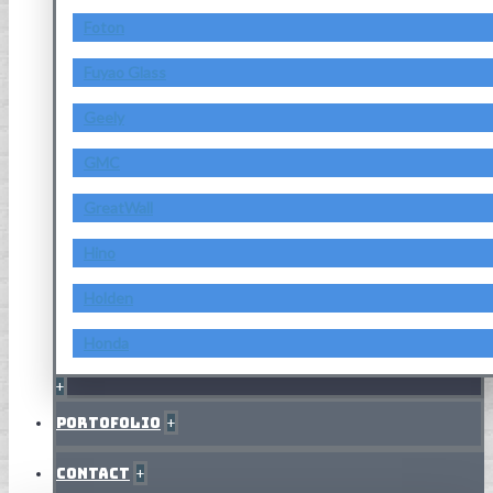
Foton
Fuyao Glass
Geely
GMC
GreatWall
Hino
Holden
Honda
+
Portofolio
+
Contact
+