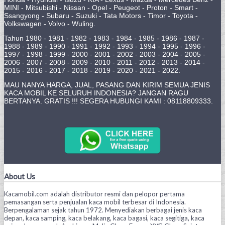
MINI - Mitsubishi - Nissan - Opel - Peugeot - Proton - Smart -
Ssangyong - Subaru - Suzuki - Tata Motors - Timor - Toyota -
Volkswagen - Volvo - Wuling.
Tahun 1980 - 1981 - 1982 - 1983 - 1984 - 1985 - 1986 - 1987 -
1988 - 1989 - 1990 - 1991 - 1992 - 1993 - 1994 - 1995 - 1996 -
1997 - 1998 - 1999 - 2000 - 2001 - 2002 - 2003 - 2004 - 2005 -
2006 - 2007 - 2008 - 2009 - 2010 - 2011 - 2012 - 2013 - 2014 -
2015 - 2016 - 2017 - 2018 - 2019 - 2020 - 2021 - 2022.
MAU NANYA HARGA, JUAL, PASANG DAN KIRIM SEMUA JENIS
KACA MOBIL KE SELURUH INDONESIA? JANGAN RAGU
BERTANYA. GRATIS !!! SEGERA HUBUNGI KAMI : 08118809333.
About Us
Kacamobil.com adalah distributor resmi dan pelopor pertama
pemasangan serta penjualan kaca mobil terbesar di Indonesia.
Berpengalaman sejak tahun 1972. Menyediakan berbagai jenis kaca
depan, kaca samping, kaca belakang, kaca bagasi, kaca segitiga, kaca