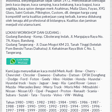
Indonesia. Berpengalaman sejak tahun 1972. Menyediakan berbagai
jenis kaca depan, kaca samping, kaca belakang, kaca bagasi, kaca
segitiga, kaca spion dengan merk Asahimas, Mulia Glass, Fuyao, XYG
Glass, Saint Gobain, Pilkington, Custom, dll. dengan harga yang
kompetitif serta kualitas pekerjaan yang terbaik, karena didukung
oleh tenaga ahli profesional di bidangnya. Kualitas dan jaminan
menjadi visi utama kami.
LOKASI WORKSHOP DAN GUDANG :
Gudang Bandung - Komp. Cibolerang Indah, Jl. Margajaya Raya No.
7A, Kopo, Bandung.
Gudang Tangerang - Jl. Daan Mogot KM 23, Tanah Tinggi (Setelah
Pom Bensin/Tunas Daihatsu) Jl. Kehakiman Raya Blok C No. 1,
Tangerang.
Kami juga menyediakan kaca mobil Merk Audi - Bmw - Cherry -
Chevrolet - Chrysler - Daewoo - Daihatsu - Datsun - DFSK Dongfeng
- Dodge - Ford - Foton - Geely - Hino - Holden - Honda - Hyundai -
Hyundai truck - Isuzu - Jaguar - Jeep - Kia - Land Rover - Lexus -
Mazda - Mercedes Benz - Mercy Truck - Moris Mini - Mitsubishi -
Nissan - Nissan UD - Opel - Peugeot - Proton - Renault - Scania -
Subaru - Suzuki - Tata - Toyota - Volvo - VW - Wuling.
Tahun 1980 - 1981 - 1982 - 1983 - 1984 - 1985 - 1986 - 1987 -
1988 - 1989 - 1990 - 1991 - 1992 - 1993 - 1994 - 1995 - 1996 -
1997 - 1998 - 1999 - 2000 - 2001 - 2002 - 2003 - 2004 - 2005 -