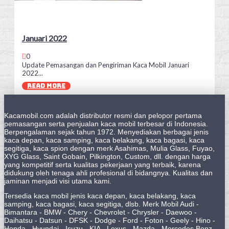
Januari 2022
0
Update Pemasangan dan Pengiriman Kaca Mobil Januari
2022...
READ MORE
Kacamobil.com adalah distributor resmi dan pelopor pertama
pemasangan serta penjualan kaca mobil terbesar di Indonesia.
Berpengalaman sejak tahun 1972. Menyediakan berbagai jenis
kaca depan, kaca samping, kaca belakang, kaca bagasi, kaca
segitiga, kaca spion dengan merk Asahimas, Mulia Glass, Fuyao,
XYG Glass, Saint Gobain, Pilkington, Custom, dll. dengan harga
yang kompetitif serta kualitas pekerjaan yang terbaik, karena
didukung oleh tenaga ahli profesional di bidangnya. Kualitas dan
jaminan menjadi visi utama kami.
Tersedia kaca mobil jenis kaca depan, kaca belakang, kaca
samping, kaca bagasi, kaca segitiga, dlsb. Merk Mobil Audi -
Bimantara - BMW - Chery - Chevrolet - Chrysler - Daewoo -
Daihatsu - Datsun - DFSK - Dodge - Ford - Foton - Geely - Hino -
Honda - Hyundai - Isuzu - KIA - Lexus - Mazda - Mercedes Benz -