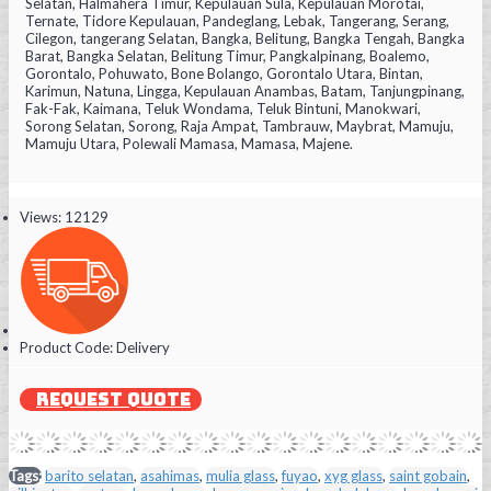
Selatan, Halmahera Timur, Kepulauan Sula, Kepulauan Morotai,
Ternate, Tidore Kepulauan, Pandeglang, Lebak, Tangerang, Serang,
Cilegon, tangerang Selatan, Bangka, Belitung, Bangka Tengah, Bangka
Barat, Bangka Selatan, Belitung Timur, Pangkalpinang, Boalemo,
Gorontalo, Pohuwato, Bone Bolango, Gorontalo Utara, Bintan,
Karimun, Natuna, Lingga, Kepulauan Anambas, Batam, Tanjungpinang,
Fak-Fak, Kaimana, Teluk Wondama, Teluk Bintuni, Manokwari,
Sorong Selatan, Sorong, Raja Ampat, Tambrauw, Maybrat, Mamuju,
Mamuju Utara, Polewali Mamasa, Mamasa, Majene.
Views: 12129
Product Code:
Delivery
REQUEST QUOTE
Tags:
barito selatan
,
asahimas
,
mulia glass
,
fuyao
,
xyg glass
,
saint gobain
,