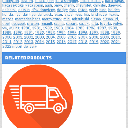
pilkington
,
custom
,
kaca depan
,
kaca samping
,
kaca belakang
,
kaca bagasi
,
kaca segitiga
,
kaca spion
,
audi
,
bmw
,
cherry
,
chevrolet
,
chrysler
,
daewoo
,
daihatsu
,
datsun
,
dfsk dongfeng
,
dodge
,
ford
,
foton
,
geely
,
hino
,
holden
,
honda
,
hyundai
,
hyundai truck
,
isuzu
,
jaguar
,
jeep
,
kia
,
land rover
,
lexus
,
mazda
,
mercedes benz
,
mercy truck
,
mini
,
mitsubishi
,
nissan
,
nissan ud
,
opel
,
peugeot
,
proton
,
renault
,
scania
,
subaru
,
suzuki
,
tata
,
toyota
,
volvo
,
vw
,
wuling
,
1980
,
1981
,
1982
,
1983
,
1984
,
1985
,
1986
,
1987
,
1988
,
1989
,
1990
,
1991
,
1992
,
1993
,
1994
,
1995
,
1996
,
1997
,
1998
,
1999
,
2000
,
2001
,
2002
,
2003
,
2004
,
2005
,
2006
,
2007
,
2008
,
2009
,
2010
,
2011
,
2012
,
2013
,
2014
,
2015
,
2016
,
2017
,
2018
,
2019
,
2020
,
2021
,
2022 mobil
,
delivery
Related Products