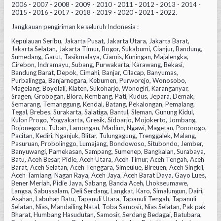
2006 - 2007 - 2008 - 2009 - 2010 - 2011 - 2012 - 2013 - 2014 -
2015 - 2016 - 2017 - 2018 - 2019 - 2020 - 2021 - 2022.
Jangkauan pengiriman ke seluruh Indonesia :
Kepulauan Seribu, Jakarta Pusat, Jakarta Utara, Jakarta Barat,
Jakarta Selatan, Jakarta Timur, Bogor, Sukabumi, Cianjur, Bandung,
Sumedang, Garut, Tasikmalaya, Ciamis, Kuningan, Majalengka,
Cirebon, Indramayu, Subang, Purwakarta, Karawang, Bekasi,
Bandung Barat, Depok, Cimahi, Banjar, Cilacap, Banyumas,
Purbalingga, Banjarnegara, Kebumen, Purworejo, Wonosobo,
Magelang, Boyolali, Klaten, Sukoharjo, Wonogiri, Karanganyar,
Sragen, Grobogan, Blora, Rembang, Pati, Kudus, Jepara, Demak,
Semarang, Temanggung, Kendal, Batang, Pekalongan, Pemalang,
Tegal, Brebes, Surakarta, Salatiga, Bantul, Sleman, Gunung Kidul,
Kulon Progo, Yogyakarta, Gresik, Sidoarjo, Mojokerto, Jombang,
Bojonegoro, Tuban, Lamongan, Madiun, Ngawi, Magetan, Ponorogo,
Pacitan, Kediri, Nganjuk, Blitar, Tulungagung, Trenggalek, Malang,
Pasuruan, Probolinggo, Lumajang, Bondowoso, Situbondo, Jember,
Banyuwangi, Pamekasan, Sampang, Sumenep, Bangkalan, Surabaya,
Batu, Aceh Besar, Pidie, Aceh Utara, Aceh Timur, Aceh Tengah, Aceh
Barat, Aceh Selatan, Aceh Tenggara, Simeulue, Bireuen, Aceh Singkil,
Aceh Tamiang, Nagan Raya, Aceh Jaya, Aceh Barat Daya, Gayo Lues,
Bener Meriah, Pidie Jaya, Sabang, Banda Aceh, Lhokseumawe,
Langsa, Sabussalam, Deli Serdang, Langkat, Karo, Simalungun, Dairi,
Asahan, Labuhan Batu, Tapanuli Utara, Tapanuli Tengah, Tapanuli
Selatan, Nias, Mandailing Natal, Toba Samosir, Nias Selatan, Pak pak
Bharat, Humbang Hasudutan, Samosir, Serdang Bedagai, Batubara,