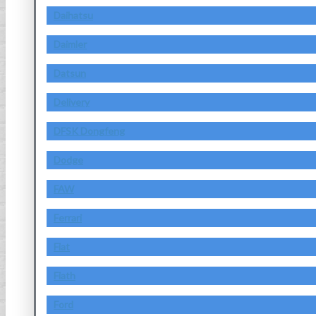
Daihatsu
Daimler
Datsun
Delivery
DFSK Dongfeng
Dodge
FAW
Ferrari
Fiat
Fiath
Ford