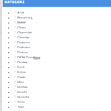
Kategori
Audi
Bimantara
BMW
Chery
Chevrolet
Chrysler
Daewoo
Daihatsu
Datsun
DFSK Dongfeng
Dodge
Ford
Foton
Geely
Hino
Holden
Honda
Hyundai
Isuzu
Jeep