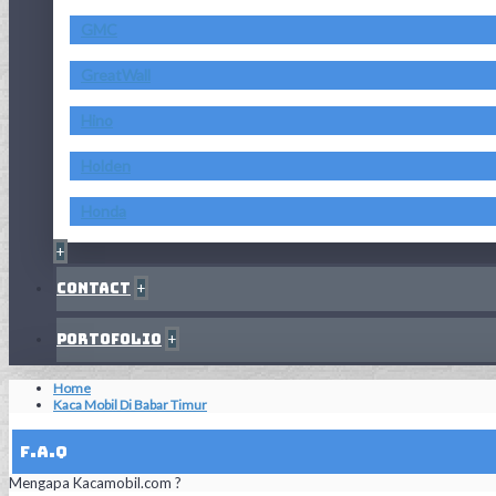
GMC
GreatWall
Hino
Holden
Honda
+
Contact
+
Portofolio
+
Home
Kaca Mobil Di Babar Timur
F.A.Q
Mengapa Kacamobil.com ?