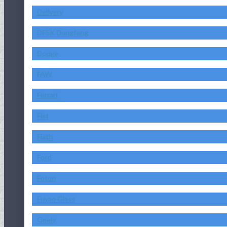
Delivery
DFSK Dongfeng
Dodge
FAW
Ferrari
Fiat
Fiath
Ford
Foton
Fuyao Glass
Geely