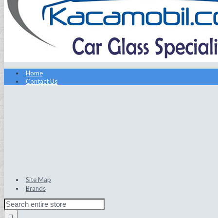
Home
Contact Us
Site Map
Brands