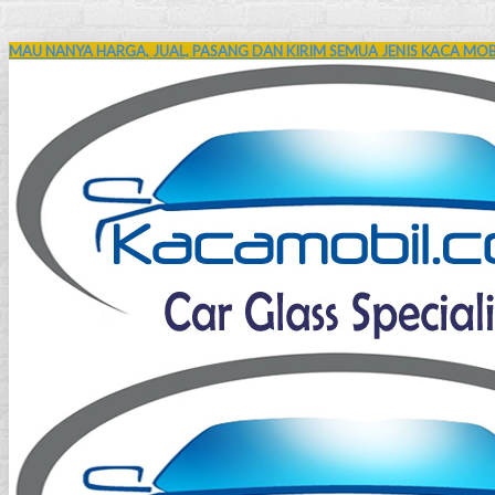
MAU NANYA HARGA, JUAL, PASANG DAN KIRIM SEMUA JENIS KACA MOBI