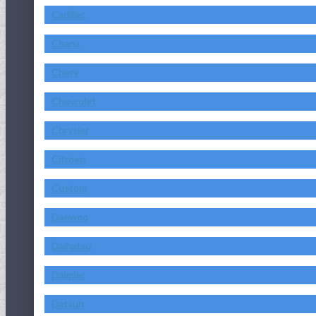
Cadillac
Chana
Chery
Chevrolet
Chrysler
Citroen
Custom
Daewoo
Daihatsu
Daimler
Datsun