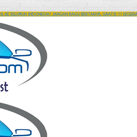
L KE SELURUH INDONESIA? JANGAN RAGU BERTANYA. GRATIS !!! SEGER