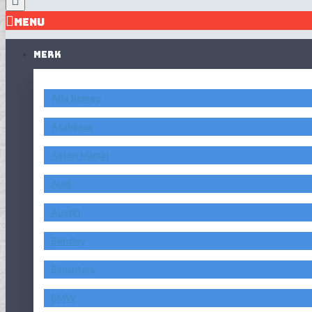
MENU
MERK
Alfa Romeo
Asahimas
Aston Martin
Audi
Austin
Bentley
Bimantara
BMW