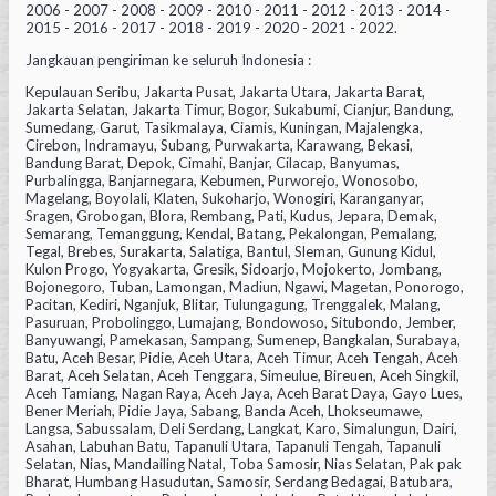
2006 - 2007 - 2008 - 2009 - 2010 - 2011 - 2012 - 2013 - 2014 -
2015 - 2016 - 2017 - 2018 - 2019 - 2020 - 2021 - 2022.
Jangkauan pengiriman ke seluruh Indonesia :
Kepulauan Seribu, Jakarta Pusat, Jakarta Utara, Jakarta Barat,
Jakarta Selatan, Jakarta Timur, Bogor, Sukabumi, Cianjur, Bandung,
Sumedang, Garut, Tasikmalaya, Ciamis, Kuningan, Majalengka,
Cirebon, Indramayu, Subang, Purwakarta, Karawang, Bekasi,
Bandung Barat, Depok, Cimahi, Banjar, Cilacap, Banyumas,
Purbalingga, Banjarnegara, Kebumen, Purworejo, Wonosobo,
Magelang, Boyolali, Klaten, Sukoharjo, Wonogiri, Karanganyar,
Sragen, Grobogan, Blora, Rembang, Pati, Kudus, Jepara, Demak,
Semarang, Temanggung, Kendal, Batang, Pekalongan, Pemalang,
Tegal, Brebes, Surakarta, Salatiga, Bantul, Sleman, Gunung Kidul,
Kulon Progo, Yogyakarta, Gresik, Sidoarjo, Mojokerto, Jombang,
Bojonegoro, Tuban, Lamongan, Madiun, Ngawi, Magetan, Ponorogo,
Pacitan, Kediri, Nganjuk, Blitar, Tulungagung, Trenggalek, Malang,
Pasuruan, Probolinggo, Lumajang, Bondowoso, Situbondo, Jember,
Banyuwangi, Pamekasan, Sampang, Sumenep, Bangkalan, Surabaya,
Batu, Aceh Besar, Pidie, Aceh Utara, Aceh Timur, Aceh Tengah, Aceh
Barat, Aceh Selatan, Aceh Tenggara, Simeulue, Bireuen, Aceh Singkil,
Aceh Tamiang, Nagan Raya, Aceh Jaya, Aceh Barat Daya, Gayo Lues,
Bener Meriah, Pidie Jaya, Sabang, Banda Aceh, Lhokseumawe,
Langsa, Sabussalam, Deli Serdang, Langkat, Karo, Simalungun, Dairi,
Asahan, Labuhan Batu, Tapanuli Utara, Tapanuli Tengah, Tapanuli
Selatan, Nias, Mandailing Natal, Toba Samosir, Nias Selatan, Pak pak
Bharat, Humbang Hasudutan, Samosir, Serdang Bedagai, Batubara,