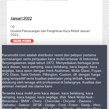
Januari 2022
0
Update Pemasangan dan Pengiriman Kaca Mobil Januari
2022...
READ MORE
Kacamobil.com adalah distributor resmi dan pelopor pertama
pemasangan serta penjualan kaca mobil terbesar di Indonesia.
Berpengalaman sejak tahun 1972. Menyediakan berbagai jenis
kaca depan, kaca samping, kaca belakang, kaca bagasi, kaca
segitiga, kaca spion dengan merk Asahimas, Mulia Glass, Fuyao,
XYG Glass, Saint Gobain, Pilkington, Custom, dll. dengan harga
yang kompetitif serta kualitas pekerjaan yang terbaik, karena
didukung oleh tenaga ahli profesional di bidangnya. Kualitas dan
jaminan menjadi visi utama kami.
Tersedia kaca mobil jenis kaca depan, kaca belakang, kaca
samping, kaca bagasi, kaca segitiga, dlsb. Merk Mobil Audi -
Bimantara - BMW - Chery - Chevrolet - Chrysler - Daewoo -
Daihatsu - Datsun - DFSK - Dodge - Ford - Foton - Geely - Hino -
Honda - Hyundai - Isuzu - KIA - Lexus - Mazda - Mercedes Benz -