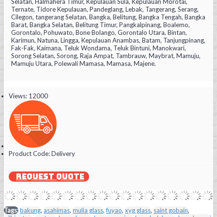
Selatan, Halmahera Timur, Kepulauan Sula, Kepulauan Morotai,
Ternate, Tidore Kepulauan, Pandeglang, Lebak, Tangerang, Serang,
Cilegon, tangerang Selatan, Bangka, Belitung, Bangka Tengah, Bangka
Barat, Bangka Selatan, Belitung Timur, Pangkalpinang, Boalemo,
Gorontalo, Pohuwato, Bone Bolango, Gorontalo Utara, Bintan,
Karimun, Natuna, Lingga, Kepulauan Anambas, Batam, Tanjungpinang,
Fak-Fak, Kaimana, Teluk Wondama, Teluk Bintuni, Manokwari,
Sorong Selatan, Sorong, Raja Ampat, Tambrauw, Maybrat, Mamuju,
Mamuju Utara, Polewali Mamasa, Mamasa, Majene.
Views: 12000
Product Code:
Delivery
REQUEST QUOTE
Tags:
bakung
,
asahimas
,
mulia glass
,
fuyao
,
xyg glass
,
saint gobain
,