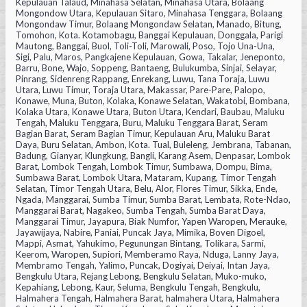
Kepulauan Talaud, Minahasa Selatan, Minahasa Utara, Bolaang
Mongondow Utara, Kepulauan Sitaro, Minahasa Tenggara, Bolaang
Mongondaw Timur, Bolaang Mongondaw Selatan, Manado, Bitung,
Tomohon, Kota. Kotamobagu, Banggai Kepulauan, Donggala, Parigi
Mautong, Banggai, Buol, Toli-Toli, Marowali, Poso, Tojo Una-Una,
Sigi, Palu, Maros, Pangkajene Kepulauan, Gowa, Takalar, Jeneponto,
Barru, Bone, Wajo, Soppeng, Bantaeng, Bulukumba, Sinjai, Selayar,
Pinrang, Sidenreng Rappang, Enrekang, Luwu, Tana Toraja, Luwu
Utara, Luwu Timur, Toraja Utara, Makassar, Pare-Pare, Palopo,
Konawe, Muna, Buton, Kolaka, Konawe Selatan, Wakatobi, Bombana,
Kolaka Utara, Konawe Utara, Buton Utara, Kendari, Baubau, Maluku
Tengah, Maluku Tenggara, Buru, Maluku Tenggara Barat, Seram
Bagian Barat, Seram Bagian Timur, Kepulauan Aru, Maluku Barat
Daya, Buru Selatan, Ambon, Kota. Tual, Buleleng, Jembrana, Tabanan,
Badung, Gianyar, Klungkung, Bangli, Karang Asem, Denpasar, Lombok
Barat, Lombok Tengah, Lombok Timur, Sumbawa, Dompu, Bima,
Sumbawa Barat, Lombok Utara, Mataram, Kupang, Timor Tengah
Selatan, Timor Tengah Utara, Belu, Alor, Flores Timur, Sikka, Ende,
Ngada, Manggarai, Sumba Timur, Sumba Barat, Lembata, Rote-Ndao,
Manggarai Barat, Nagakeo, Sumba Tengah, Sumba Barat Daya,
Manggarai Timur, Jayapura, Biak Numfor, Yapen Waropen, Merauke,
Jayawijaya, Nabire, Paniai, Puncak Jaya, Mimika, Boven Digoel,
Mappi, Asmat, Yahukimo, Pegunungan Bintang, Tolikara, Sarmi,
Keerom, Waropen, Supiori, Memberamo Raya, Nduga, Lanny Jaya,
Membramo Tengah, Yalimo, Puncak, Dogiyai, Deiyai, Intan Jaya,
Bengkulu Utara, Rejang Lebong, Bengkulu Selatan, Muko-muko,
Kepahiang, Lebong, Kaur, Seluma, Bengkulu Tengah, Bengkulu,
Halmahera Tengah, Halmahera Barat, halmahera Utara, Halmahera