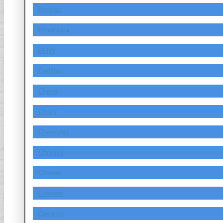
Bentley
Bimantara
BMW
Cadillac
Chana
Chery
Chevrolet
Chrysler
Citroen
Custom
Daewoo