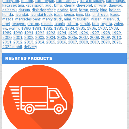
pilkington
,
custom
,
kaca depan
,
kaca samping
,
kaca belakang
,
kaca bagasi
,
kaca segitiga
,
kaca spion
,
audi
,
bmw
,
cherry
,
chevrolet
,
chrysler
,
daewoo
,
daihatsu
,
datsun
,
dfsk dongfeng
,
dodge
,
ford
,
foton
,
geely
,
hino
,
holden
,
honda
,
hyundai
,
hyundai truck
,
isuzu
,
jaguar
,
jeep
,
kia
,
land rover
,
lexus
,
mazda
,
mercedes benz
,
mercy truck
,
mini
,
mitsubishi
,
nissan
,
nissan ud
,
opel
,
peugeot
,
proton
,
renault
,
scania
,
subaru
,
suzuki
,
tata
,
toyota
,
volvo
,
vw
,
wuling
,
1980
,
1981
,
1982
,
1983
,
1984
,
1985
,
1986
,
1987
,
1988
,
1989
,
1990
,
1991
,
1992
,
1993
,
1994
,
1995
,
1996
,
1997
,
1998
,
1999
,
2000
,
2001
,
2002
,
2003
,
2004
,
2005
,
2006
,
2007
,
2008
,
2009
,
2010
,
2011
,
2012
,
2013
,
2014
,
2015
,
2016
,
2017
,
2018
,
2019
,
2020
,
2021
,
2022 mobil
,
delivery
Related Products