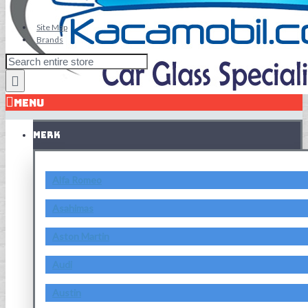
Site Map
Brands
MENU
MERK
Alfa Romeo
Asahimas
Aston Martin
Audi
Austin