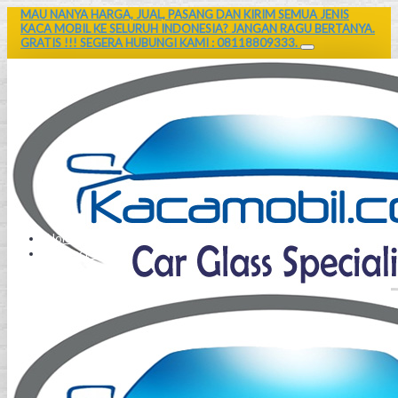
MAU NANYA HARGA, JUAL, PASANG DAN KIRIM SEMUA JENIS
KACA MOBIL KE SELURUH INDONESIA? JANGAN RAGU BERTANYA.
GRATIS !!! SEGERA HUBUNGI KAMI : 08118809333.
Home
Contact Us