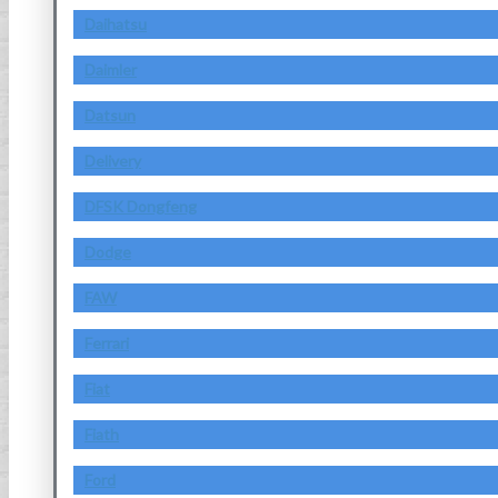
Daihatsu
Daimler
Datsun
Delivery
DFSK Dongfeng
Dodge
FAW
Ferrari
Fiat
Fiath
Ford