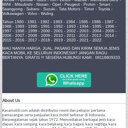
MINI - Mitsubishi - Nissan - Opel - Peugeot - Proton - Smart -
Ssangyong - Subaru - Suzuki - Tata Motors - Timor - Toyota -
Volkswagen - Volvo - Wuling.
Tahun 1980 - 1981 - 1982 - 1983 - 1984 - 1985 - 1986 - 1987 -
1988 - 1989 - 1990 - 1991 - 1992 - 1993 - 1994 - 1995 - 1996 -
1997 - 1998 - 1999 - 2000 - 2001 - 2002 - 2003 - 2004 - 2005 -
2006 - 2007 - 2008 - 2009 - 2010 - 2011 - 2012 - 2013 - 2014 -
2015 - 2016 - 2017 - 2018 - 2019 - 2020 - 2021 - 2022.
MAU NANYA HARGA, JUAL, PASANG DAN KIRIM SEMUA JENIS
KACA MOBIL KE SELURUH INDONESIA? JANGAN RAGU
BERTANYA. GRATIS !!! SEGERA HUBUNGI KAMI : 08118809333.
About Us
Kacamobil.com adalah distributor resmi dan pelopor pertama
pemasangan serta penjualan kaca mobil terbesar di Indonesia.
Berpengalaman sejak tahun 1972. Menyediakan berbagai jenis kaca
depan, kaca samping, kaca belakang, kaca bagasi, kaca segitiga, kaca