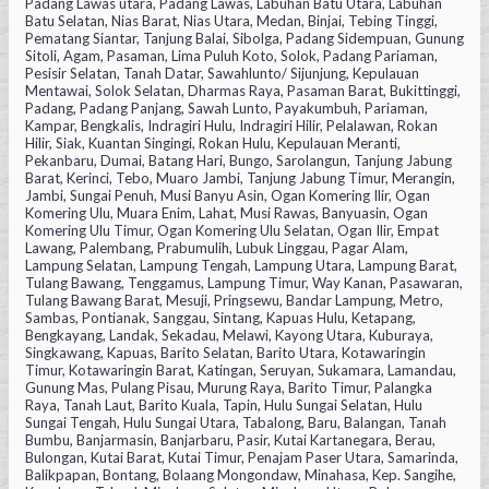
Padang Lawas utara, Padang Lawas, Labuhan Batu Utara, Labuhan
Batu Selatan, Nias Barat, Nias Utara, Medan, Binjai, Tebing Tinggi,
Pematang Siantar, Tanjung Balai, Sibolga, Padang Sidempuan, Gunung
Sitoli, Agam, Pasaman, Lima Puluh Koto, Solok, Padang Pariaman,
Pesisir Selatan, Tanah Datar, Sawahlunto/ Sijunjung, Kepulauan
Mentawai, Solok Selatan, Dharmas Raya, Pasaman Barat, Bukittinggi,
Padang, Padang Panjang, Sawah Lunto, Payakumbuh, Pariaman,
Kampar, Bengkalis, Indragiri Hulu, Indragiri Hilir, Pelalawan, Rokan
Hilir, Siak, Kuantan Singingi, Rokan Hulu, Kepulauan Meranti,
Pekanbaru, Dumai, Batang Hari, Bungo, Sarolangun, Tanjung Jabung
Barat, Kerinci, Tebo, Muaro Jambi, Tanjung Jabung Timur, Merangin,
Jambi, Sungai Penuh, Musi Banyu Asin, Ogan Komering Ilir, Ogan
Komering Ulu, Muara Enim, Lahat, Musi Rawas, Banyuasin, Ogan
Komering Ulu Timur, Ogan Komering Ulu Selatan, Ogan Ilir, Empat
Lawang, Palembang, Prabumulih, Lubuk Linggau, Pagar Alam,
Lampung Selatan, Lampung Tengah, Lampung Utara, Lampung Barat,
Tulang Bawang, Tenggamus, Lampung Timur, Way Kanan, Pasawaran,
Tulang Bawang Barat, Mesuji, Pringsewu, Bandar Lampung, Metro,
Sambas, Pontianak, Sanggau, Sintang, Kapuas Hulu, Ketapang,
Bengkayang, Landak, Sekadau, Melawi, Kayong Utara, Kuburaya,
Singkawang, Kapuas, Barito Selatan, Barito Utara, Kotawaringin
Timur, Kotawaringin Barat, Katingan, Seruyan, Sukamara, Lamandau,
Gunung Mas, Pulang Pisau, Murung Raya, Barito Timur, Palangka
Raya, Tanah Laut, Barito Kuala, Tapin, Hulu Sungai Selatan, Hulu
Sungai Tengah, Hulu Sungai Utara, Tabalong, Baru, Balangan, Tanah
Bumbu, Banjarmasin, Banjarbaru, Pasir, Kutai Kartanegara, Berau,
Bulongan, Kutai Barat, Kutai Timur, Penajam Paser Utara, Samarinda,
Balikpapan, Bontang, Bolaang Mongondaw, Minahasa, Kep. Sangihe,