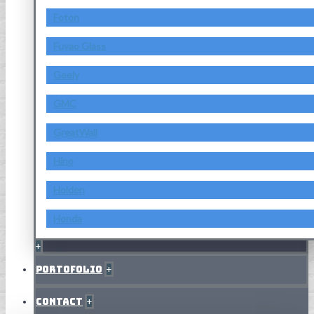
Foton
Fuyao Glass
Geely
GMC
GreatWall
Hino
Holden
Honda
+
Portofolio
+
Contact
+