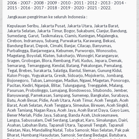
2006 - 2007 - 2008 - 2009 - 2010 - 2011 - 2012 - 2013 - 2014 -
2015 - 2016 - 2017 - 2018 - 2019 - 2020 - 2021 - 2022.
Jangkauan pengiriman ke seluruh Indonesia :
Kepulauan Seribu, Jakarta Pusat, Jakarta Utara, Jakarta Barat,
Jakarta Selatan, Jakarta Timur, Bogor, Sukabumi, Cianjur, Bandung,
Sumedang, Garut, Tasikmalaya, Ciamis, Kuningan, Majalengka,
Cirebon, Indramayu, Subang, Purwakarta, Karawang, Bekasi,
Bandung Barat, Depok, Cimahi, Banjar, Cilacap, Banyumas,
Purbalingga, Banjarnegara, Kebumen, Purworejo, Wonosobo,
Magelang, Boyolali, Klaten, Sukoharjo, Wonogiri, Karanganyar,
Sragen, Grobogan, Blora, Rembang, Pati, Kudus, Jepara, Demak,
Semarang, Temanggung, Kendal, Batang, Pekalongan, Pemalang,
Tegal, Brebes, Surakarta, Salatiga, Bantul, Sleman, Gunung Kidul,
Kulon Progo, Yogyakarta, Gresik, Sidoarjo, Mojokerto, Jombang,
Bojonegoro, Tuban, Lamongan, Madiun, Ngawi, Magetan, Ponorogo,
Pacitan, Kediri, Nganjuk, Blitar, Tulungagung, Trenggalek, Malang,
Pasuruan, Probolinggo, Lumajang, Bondowoso, Situbondo, Jember,
Banyuwangi, Pamekasan, Sampang, Sumenep, Bangkalan, Surabaya,
Batu, Aceh Besar, Pidie, Aceh Utara, Aceh Timur, Aceh Tengah, Aceh
Barat, Aceh Selatan, Aceh Tenggara, Simeulue, Bireuen, Aceh Singkil,
Aceh Tamiang, Nagan Raya, Aceh Jaya, Aceh Barat Daya, Gayo Lues,
Bener Meriah, Pidie Jaya, Sabang, Banda Aceh, Lhokseumawe,
Langsa, Sabussalam, Deli Serdang, Langkat, Karo, Simalungun, Dairi,
Asahan, Labuhan Batu, Tapanuli Utara, Tapanuli Tengah, Tapanuli
Selatan, Nias, Mandailing Natal, Toba Samosir, Nias Selatan, Pak pak
Bharat, Humbang Hasudutan, Samosir, Serdang Bedagai, Batubara,