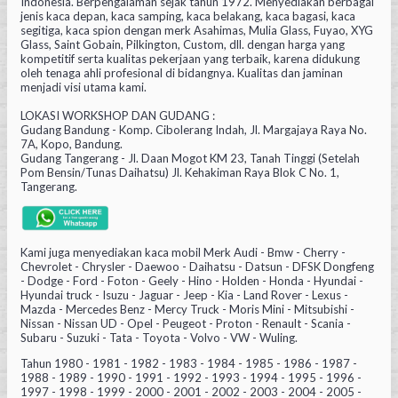
Indonesia. Berpengalaman sejak tahun 1972. Menyediakan berbagai
jenis kaca depan, kaca samping, kaca belakang, kaca bagasi, kaca
segitiga, kaca spion dengan merk Asahimas, Mulia Glass, Fuyao, XYG
Glass, Saint Gobain, Pilkington, Custom, dll. dengan harga yang
kompetitif serta kualitas pekerjaan yang terbaik, karena didukung
oleh tenaga ahli profesional di bidangnya. Kualitas dan jaminan
menjadi visi utama kami.
LOKASI WORKSHOP DAN GUDANG :
Gudang Bandung - Komp. Cibolerang Indah, Jl. Margajaya Raya No.
7A, Kopo, Bandung.
Gudang Tangerang - Jl. Daan Mogot KM 23, Tanah Tinggi (Setelah
Pom Bensin/Tunas Daihatsu) Jl. Kehakiman Raya Blok C No. 1,
Tangerang.
Kami juga menyediakan kaca mobil Merk Audi - Bmw - Cherry -
Chevrolet - Chrysler - Daewoo - Daihatsu - Datsun - DFSK Dongfeng
- Dodge - Ford - Foton - Geely - Hino - Holden - Honda - Hyundai -
Hyundai truck - Isuzu - Jaguar - Jeep - Kia - Land Rover - Lexus -
Mazda - Mercedes Benz - Mercy Truck - Moris Mini - Mitsubishi -
Nissan - Nissan UD - Opel - Peugeot - Proton - Renault - Scania -
Subaru - Suzuki - Tata - Toyota - Volvo - VW - Wuling.
Tahun 1980 - 1981 - 1982 - 1983 - 1984 - 1985 - 1986 - 1987 -
1988 - 1989 - 1990 - 1991 - 1992 - 1993 - 1994 - 1995 - 1996 -
1997 - 1998 - 1999 - 2000 - 2001 - 2002 - 2003 - 2004 - 2005 -