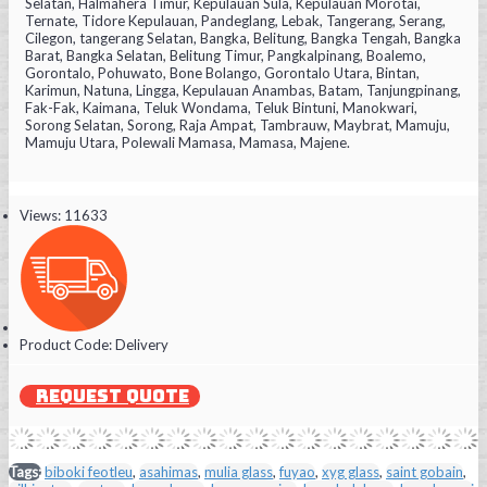
Selatan, Halmahera Timur, Kepulauan Sula, Kepulauan Morotai,
Ternate, Tidore Kepulauan, Pandeglang, Lebak, Tangerang, Serang,
Cilegon, tangerang Selatan, Bangka, Belitung, Bangka Tengah, Bangka
Barat, Bangka Selatan, Belitung Timur, Pangkalpinang, Boalemo,
Gorontalo, Pohuwato, Bone Bolango, Gorontalo Utara, Bintan,
Karimun, Natuna, Lingga, Kepulauan Anambas, Batam, Tanjungpinang,
Fak-Fak, Kaimana, Teluk Wondama, Teluk Bintuni, Manokwari,
Sorong Selatan, Sorong, Raja Ampat, Tambrauw, Maybrat, Mamuju,
Mamuju Utara, Polewali Mamasa, Mamasa, Majene.
Views: 11633
Product Code:
Delivery
REQUEST QUOTE
Tags:
biboki feotleu
,
asahimas
,
mulia glass
,
fuyao
,
xyg glass
,
saint gobain
,