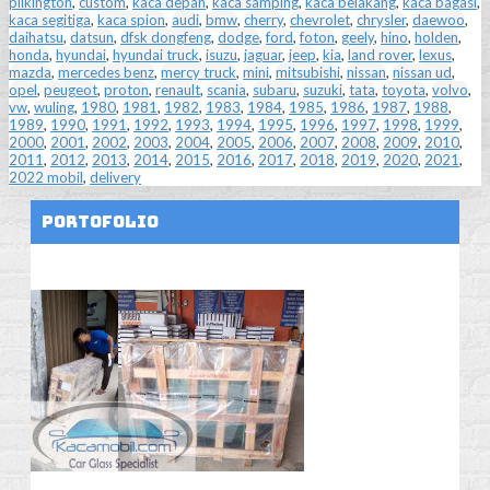
pilkington
,
custom
,
kaca depan
,
kaca samping
,
kaca belakang
,
kaca bagasi
,
kaca segitiga
,
kaca spion
,
audi
,
bmw
,
cherry
,
chevrolet
,
chrysler
,
daewoo
,
daihatsu
,
datsun
,
dfsk dongfeng
,
dodge
,
ford
,
foton
,
geely
,
hino
,
holden
,
honda
,
hyundai
,
hyundai truck
,
isuzu
,
jaguar
,
jeep
,
kia
,
land rover
,
lexus
,
mazda
,
mercedes benz
,
mercy truck
,
mini
,
mitsubishi
,
nissan
,
nissan ud
,
opel
,
peugeot
,
proton
,
renault
,
scania
,
subaru
,
suzuki
,
tata
,
toyota
,
volvo
,
vw
,
wuling
,
1980
,
1981
,
1982
,
1983
,
1984
,
1985
,
1986
,
1987
,
1988
,
1989
,
1990
,
1991
,
1992
,
1993
,
1994
,
1995
,
1996
,
1997
,
1998
,
1999
,
2000
,
2001
,
2002
,
2003
,
2004
,
2005
,
2006
,
2007
,
2008
,
2009
,
2010
,
2011
,
2012
,
2013
,
2014
,
2015
,
2016
,
2017
,
2018
,
2019
,
2020
,
2021
,
2022 mobil
,
delivery
Portofolio