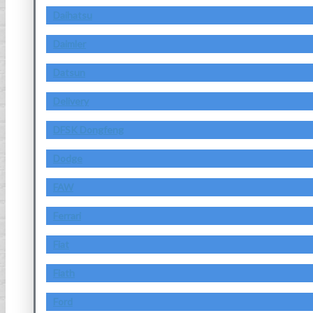
Daihatsu
Daimler
Datsun
Delivery
DFSK Dongfeng
Dodge
FAW
Ferrari
Fiat
Fiath
Ford