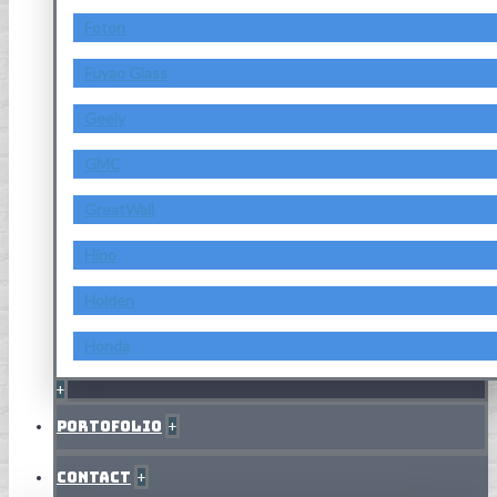
Foton
Fuyao Glass
Geely
GMC
GreatWall
Hino
Holden
Honda
+
Portofolio
+
Contact
+