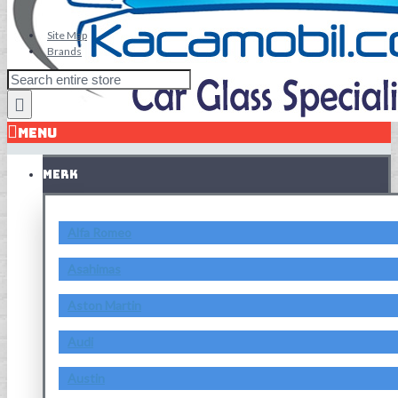
Site Map
Brands
MENU
MERK
Alfa Romeo
Asahimas
Aston Martin
Audi
Austin