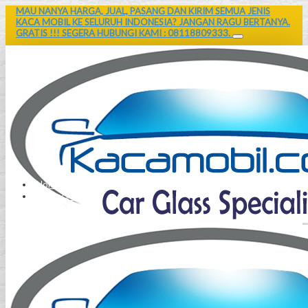
MAU NANYA HARGA, JUAL, PASANG DAN KIRIM SEMUA JENIS
KACA MOBIL KE SELURUH INDONESIA? JANGAN RAGU BERTANYA.
GRATIS !!! SEGERA HUBUNGI KAMI : 08118809333.
Home
Contact Us