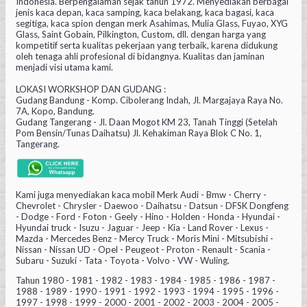
Indonesia. Berpengalaman sejak tahun 1972. Menyediakan berbagai
jenis kaca depan, kaca samping, kaca belakang, kaca bagasi, kaca
segitiga, kaca spion dengan merk Asahimas, Mulia Glass, Fuyao, XYG
Glass, Saint Gobain, Pilkington, Custom, dll. dengan harga yang
kompetitif serta kualitas pekerjaan yang terbaik, karena didukung
oleh tenaga ahli profesional di bidangnya. Kualitas dan jaminan
menjadi visi utama kami.
LOKASI WORKSHOP DAN GUDANG :
Gudang Bandung - Komp. Cibolerang Indah, Jl. Margajaya Raya No.
7A, Kopo, Bandung.
Gudang Tangerang - Jl. Daan Mogot KM 23, Tanah Tinggi (Setelah
Pom Bensin/Tunas Daihatsu) Jl. Kehakiman Raya Blok C No. 1,
Tangerang.
Kami juga menyediakan kaca mobil Merk Audi - Bmw - Cherry -
Chevrolet - Chrysler - Daewoo - Daihatsu - Datsun - DFSK Dongfeng
- Dodge - Ford - Foton - Geely - Hino - Holden - Honda - Hyundai -
Hyundai truck - Isuzu - Jaguar - Jeep - Kia - Land Rover - Lexus -
Mazda - Mercedes Benz - Mercy Truck - Moris Mini - Mitsubishi -
Nissan - Nissan UD - Opel - Peugeot - Proton - Renault - Scania -
Subaru - Suzuki - Tata - Toyota - Volvo - VW - Wuling.
Tahun 1980 - 1981 - 1982 - 1983 - 1984 - 1985 - 1986 - 1987 -
1988 - 1989 - 1990 - 1991 - 1992 - 1993 - 1994 - 1995 - 1996 -
1997 - 1998 - 1999 - 2000 - 2001 - 2002 - 2003 - 2004 - 2005 -