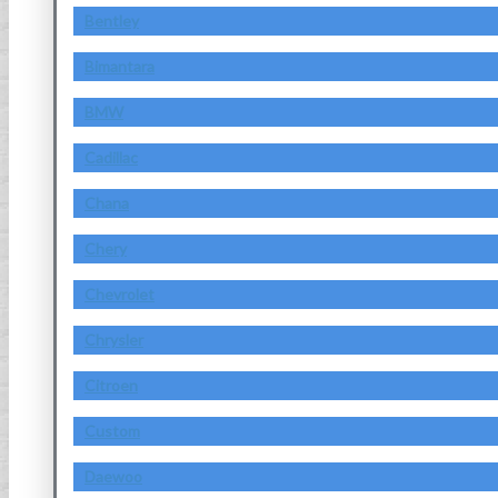
Bentley
Bimantara
BMW
Cadillac
Chana
Chery
Chevrolet
Chrysler
Citroen
Custom
Daewoo