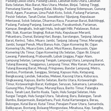
Padang Lawas utara, Padang Lawas, Labuhan Batu Utara, Labuhan
Batu Selatan, Nias Barat, Nias Utara, Medan, Binjai, Tebing Tinggi,
Pematang Siantar, Tanjung Balai, Sibolga, Padang Sidempuan, Gunung
Sitoli, Agam, Pasaman, Lima Puluh Koto, Solok, Padang Pariaman,
Pesisir Selatan, Tanah Datar, Sawahlunto/ Sijunjung, Kepulauan
Mentawai, Solok Selatan, Dharmas Raya, Pasaman Barat, Bukittinggi,
Padang, Padang Panjang, Sawah Lunto, Payakumbuh, Pariaman,
Kampar, Bengkalis, Indragiri Hulu, Indragiri Hilir, Pelalawan, Rokan
Hilir, Siak, Kuantan Singingi, Rokan Hulu, Kepulauan Meranti,
Pekanbaru, Dumai, Batang Hari, Bungo, Sarolangun, Tanjung Jabung
Barat, Kerinci, Tebo, Muaro Jambi, Tanjung Jabung Timur, Merangin,
Jambi, Sungai Penuh, Musi Banyu Asin, Ogan Komering Ilir, Ogan
Komering Ulu, Muara Enim, Lahat, Musi Rawas, Banyuasin, Ogan
Komering Ulu Timur, Ogan Komering Ulu Selatan, Ogan Ilir, Empat
Lawang, Palembang, Prabumulih, Lubuk Linggau, Pagar Alam,
Lampung Selatan, Lampung Tengah, Lampung Utara, Lampung Barat,
Tulang Bawang, Tenggamus, Lampung Timur, Way Kanan, Pasawaran,
Tulang Bawang Barat, Mesuji, Pringsewu, Bandar Lampung, Metro,
Sambas, Pontianak, Sanggau, Sintang, Kapuas Hulu, Ketapang,
Bengkayang, Landak, Sekadau, Melawi, Kayong Utara, Kuburaya,
Singkawang, Kapuas, Barito Selatan, Barito Utara, Kotawaringin
Timur, Kotawaringin Barat, Katingan, Seruyan, Sukamara, Lamandau,
Gunung Mas, Pulang Pisau, Murung Raya, Barito Timur, Palangka
Raya, Tanah Laut, Barito Kuala, Tapin, Hulu Sungai Selatan, Hulu
Sungai Tengah, Hulu Sungai Utara, Tabalong, Baru, Balangan, Tanah
Bumbu, Banjarmasin, Banjarbaru, Pasir, Kutai Kartanegara, Berau,
Bulongan, Kutai Barat, Kutai Timur, Penajam Paser Utara, Samarinda,
Balikpapan, Bontang, Bolaang Mongondaw, Minahasa, Kep. Sangihe,