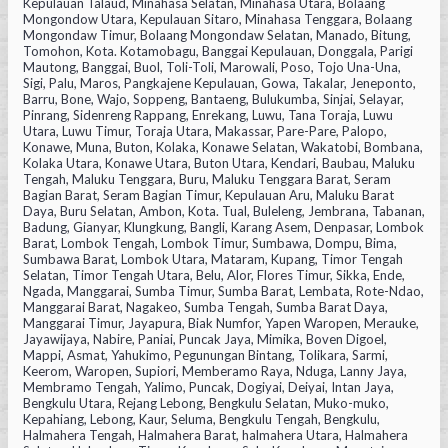
Kepulauan Talaud, Minahasa Selatan, Minahasa Utara, Bolaang
Mongondow Utara, Kepulauan Sitaro, Minahasa Tenggara, Bolaang
Mongondaw Timur, Bolaang Mongondaw Selatan, Manado, Bitung,
Tomohon, Kota. Kotamobagu, Banggai Kepulauan, Donggala, Parigi
Mautong, Banggai, Buol, Toli-Toli, Marowali, Poso, Tojo Una-Una,
Sigi, Palu, Maros, Pangkajene Kepulauan, Gowa, Takalar, Jeneponto,
Barru, Bone, Wajo, Soppeng, Bantaeng, Bulukumba, Sinjai, Selayar,
Pinrang, Sidenreng Rappang, Enrekang, Luwu, Tana Toraja, Luwu
Utara, Luwu Timur, Toraja Utara, Makassar, Pare-Pare, Palopo,
Konawe, Muna, Buton, Kolaka, Konawe Selatan, Wakatobi, Bombana,
Kolaka Utara, Konawe Utara, Buton Utara, Kendari, Baubau, Maluku
Tengah, Maluku Tenggara, Buru, Maluku Tenggara Barat, Seram
Bagian Barat, Seram Bagian Timur, Kepulauan Aru, Maluku Barat
Daya, Buru Selatan, Ambon, Kota. Tual, Buleleng, Jembrana, Tabanan,
Badung, Gianyar, Klungkung, Bangli, Karang Asem, Denpasar, Lombok
Barat, Lombok Tengah, Lombok Timur, Sumbawa, Dompu, Bima,
Sumbawa Barat, Lombok Utara, Mataram, Kupang, Timor Tengah
Selatan, Timor Tengah Utara, Belu, Alor, Flores Timur, Sikka, Ende,
Ngada, Manggarai, Sumba Timur, Sumba Barat, Lembata, Rote-Ndao,
Manggarai Barat, Nagakeo, Sumba Tengah, Sumba Barat Daya,
Manggarai Timur, Jayapura, Biak Numfor, Yapen Waropen, Merauke,
Jayawijaya, Nabire, Paniai, Puncak Jaya, Mimika, Boven Digoel,
Mappi, Asmat, Yahukimo, Pegunungan Bintang, Tolikara, Sarmi,
Keerom, Waropen, Supiori, Memberamo Raya, Nduga, Lanny Jaya,
Membramo Tengah, Yalimo, Puncak, Dogiyai, Deiyai, Intan Jaya,
Bengkulu Utara, Rejang Lebong, Bengkulu Selatan, Muko-muko,
Kepahiang, Lebong, Kaur, Seluma, Bengkulu Tengah, Bengkulu,
Halmahera Tengah, Halmahera Barat, halmahera Utara, Halmahera