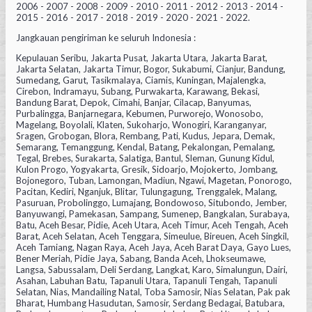
2006 - 2007 - 2008 - 2009 - 2010 - 2011 - 2012 - 2013 - 2014 -
2015 - 2016 - 2017 - 2018 - 2019 - 2020 - 2021 - 2022.
Jangkauan pengiriman ke seluruh Indonesia :
Kepulauan Seribu, Jakarta Pusat, Jakarta Utara, Jakarta Barat,
Jakarta Selatan, Jakarta Timur, Bogor, Sukabumi, Cianjur, Bandung,
Sumedang, Garut, Tasikmalaya, Ciamis, Kuningan, Majalengka,
Cirebon, Indramayu, Subang, Purwakarta, Karawang, Bekasi,
Bandung Barat, Depok, Cimahi, Banjar, Cilacap, Banyumas,
Purbalingga, Banjarnegara, Kebumen, Purworejo, Wonosobo,
Magelang, Boyolali, Klaten, Sukoharjo, Wonogiri, Karanganyar,
Sragen, Grobogan, Blora, Rembang, Pati, Kudus, Jepara, Demak,
Semarang, Temanggung, Kendal, Batang, Pekalongan, Pemalang,
Tegal, Brebes, Surakarta, Salatiga, Bantul, Sleman, Gunung Kidul,
Kulon Progo, Yogyakarta, Gresik, Sidoarjo, Mojokerto, Jombang,
Bojonegoro, Tuban, Lamongan, Madiun, Ngawi, Magetan, Ponorogo,
Pacitan, Kediri, Nganjuk, Blitar, Tulungagung, Trenggalek, Malang,
Pasuruan, Probolinggo, Lumajang, Bondowoso, Situbondo, Jember,
Banyuwangi, Pamekasan, Sampang, Sumenep, Bangkalan, Surabaya,
Batu, Aceh Besar, Pidie, Aceh Utara, Aceh Timur, Aceh Tengah, Aceh
Barat, Aceh Selatan, Aceh Tenggara, Simeulue, Bireuen, Aceh Singkil,
Aceh Tamiang, Nagan Raya, Aceh Jaya, Aceh Barat Daya, Gayo Lues,
Bener Meriah, Pidie Jaya, Sabang, Banda Aceh, Lhokseumawe,
Langsa, Sabussalam, Deli Serdang, Langkat, Karo, Simalungun, Dairi,
Asahan, Labuhan Batu, Tapanuli Utara, Tapanuli Tengah, Tapanuli
Selatan, Nias, Mandailing Natal, Toba Samosir, Nias Selatan, Pak pak
Bharat, Humbang Hasudutan, Samosir, Serdang Bedagai, Batubara,