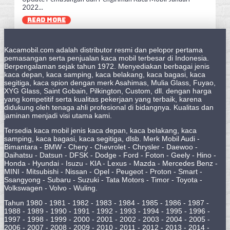
2022...
READ MORE
Kacamobil.com adalah distributor resmi dan pelopor pertama
pemasangan serta penjualan kaca mobil terbesar di Indonesia.
Berpengalaman sejak tahun 1972. Menyediakan berbagai jenis
kaca depan, kaca samping, kaca belakang, kaca bagasi, kaca
segitiga, kaca spion dengan merk Asahimas, Mulia Glass, Fuyao,
XYG Glass, Saint Gobain, Pilkington, Custom, dll. dengan harga
yang kompetitif serta kualitas pekerjaan yang terbaik, karena
didukung oleh tenaga ahli profesional di bidangnya. Kualitas dan
jaminan menjadi visi utama kami.
Tersedia kaca mobil jenis kaca depan, kaca belakang, kaca
samping, kaca bagasi, kaca segitiga, dlsb. Merk Mobil Audi -
Bimantara - BMW - Chery - Chevrolet - Chrysler - Daewoo -
Daihatsu - Datsun - DFSK - Dodge - Ford - Foton - Geely - Hino -
Honda - Hyundai - Isuzu - KIA - Lexus - Mazda - Mercedes Benz -
MINI - Mitsubishi - Nissan - Opel - Peugeot - Proton - Smart -
Ssangyong - Subaru - Suzuki - Tata Motors - Timor - Toyota -
Volkswagen - Volvo - Wuling.
Tahun 1980 - 1981 - 1982 - 1983 - 1984 - 1985 - 1986 - 1987 -
1988 - 1989 - 1990 - 1991 - 1992 - 1993 - 1994 - 1995 - 1996 -
1997 - 1998 - 1999 - 2000 - 2001 - 2002 - 2003 - 2004 - 2005 -
2006 - 2007 - 2008 - 2009 - 2010 - 2011 - 2012 - 2013 - 2014 -