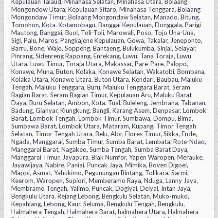
Kepulauan Talaud, Minahasa Selatan, Minahasa Utara, Bolaang
Mongondow Utara, Kepulauan Sitaro, Minahasa Tenggara, Bolaang
Mongondaw Timur, Bolaang Mongondaw Selatan, Manado, Bitung,
Tomohon, Kota. Kotamobagu, Banggai Kepulauan, Donggala, Parigi
Mautong, Banggai, Buol, Toli-Toli, Marowali, Poso, Tojo Una-Una,
Sigi, Palu, Maros, Pangkajene Kepulauan, Gowa, Takalar, Jeneponto,
Barru, Bone, Wajo, Soppeng, Bantaeng, Bulukumba, Sinjai, Selayar,
Pinrang, Sidenreng Rappang, Enrekang, Luwu, Tana Toraja, Luwu
Utara, Luwu Timur, Toraja Utara, Makassar, Pare-Pare, Palopo,
Konawe, Muna, Buton, Kolaka, Konawe Selatan, Wakatobi, Bombana,
Kolaka Utara, Konawe Utara, Buton Utara, Kendari, Baubau, Maluku
Tengah, Maluku Tenggara, Buru, Maluku Tenggara Barat, Seram
Bagian Barat, Seram Bagian Timur, Kepulauan Aru, Maluku Barat
Daya, Buru Selatan, Ambon, Kota. Tual, Buleleng, Jembrana, Tabanan,
Badung, Gianyar, Klungkung, Bangli, Karang Asem, Denpasar, Lombok
Barat, Lombok Tengah, Lombok Timur, Sumbawa, Dompu, Bima,
Sumbawa Barat, Lombok Utara, Mataram, Kupang, Timor Tengah
Selatan, Timor Tengah Utara, Belu, Alor, Flores Timur, Sikka, Ende,
Ngada, Manggarai, Sumba Timur, Sumba Barat, Lembata, Rote-Ndao,
Manggarai Barat, Nagakeo, Sumba Tengah, Sumba Barat Daya,
Manggarai Timur, Jayapura, Biak Numfor, Yapen Waropen, Merauke,
Jayawijaya, Nabire, Paniai, Puncak Jaya, Mimika, Boven Digoel,
Mappi, Asmat, Yahukimo, Pegunungan Bintang, Tolikara, Sarmi,
Keerom, Waropen, Supiori, Memberamo Raya, Nduga, Lanny Jaya,
Membramo Tengah, Yalimo, Puncak, Dogiyai, Deiyai, Intan Jaya,
Bengkulu Utara, Rejang Lebong, Bengkulu Selatan, Muko-muko,
Kepahiang, Lebong, Kaur, Seluma, Bengkulu Tengah, Bengkulu,
Halmahera Tengah, Halmahera Barat, halmahera Utara, Halmahera