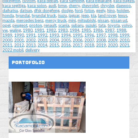
pilkington
,
custom
,
kaca depan
,
kaca samping
,
kaca belakang
,
kaca bagasi
,
kaca segitiga
,
kaca spion
,
audi
,
bmw
,
cherry
,
chevrolet
,
chrysler
,
daewoo
,
daihatsu
,
datsun
,
dfsk dongfeng
,
dodge
,
ford
,
foton
,
geely
,
hino
,
holden
,
honda
,
hyundai
,
hyundai truck
,
isuzu
,
jaguar
,
jeep
,
kia
,
land rover
,
lexus
,
mazda
,
mercedes benz
,
mercy truck
,
mini
,
mitsubishi
,
nissan
,
nissan ud
,
opel
,
peugeot
,
proton
,
renault
,
scania
,
subaru
,
suzuki
,
tata
,
toyota
,
volvo
,
vw
,
wuling
,
1980
,
1981
,
1982
,
1983
,
1984
,
1985
,
1986
,
1987
,
1988
,
1989
,
1990
,
1991
,
1992
,
1993
,
1994
,
1995
,
1996
,
1997
,
1998
,
1999
,
2000
,
2001
,
2002
,
2003
,
2004
,
2005
,
2006
,
2007
,
2008
,
2009
,
2010
,
2011
,
2012
,
2013
,
2014
,
2015
,
2016
,
2017
,
2018
,
2019
,
2020
,
2021
,
2022 mobil
,
delivery
Portofolio