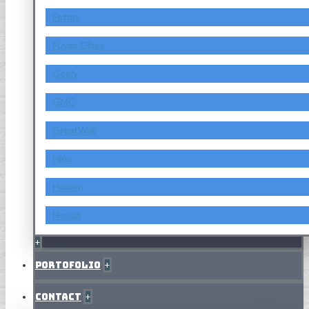
Foton
Fuyao Glass
Geely
GMC
GreatWall
Hino
Holden
Honda
+
Portofolio
+
Contact
+