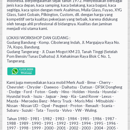
Indonesia. Berpengalaman sejak tahun 1972. Menyediakan berbagai
jenis kaca depan, kaca samping, kaca belakang, kaca bagasi, kaca
segitiga, kaca spion dengan merk Asahimas, Mulia Glass, Fuyao, XYG
Glass, Saint Gobain, Pilkington, Custom, dll. dengan harga yang
kompetitif serta kualitas pekerjaan yang terbaik, karena didukung
oleh tenaga ahli profesional di bidangnya. Kualitas dan jaminan
menjadi visi utama kami.
LOKASI WORKSHOP DAN GUDANG :
Gudang Bandung - Komp. Cibolerang Indah, Jl. Margajaya Raya No.
7A, Kopo, Bandung.
Gudang Tangerang - Jl. Daan Mogot KM 23, Tanah Tinggi (Setelah
Pom Bensin/Tunas Daihatsu) Jl. Kehakiman Raya Blok C No. 1,
Tangerang.
Kami juga menyediakan kaca mobil Merk Audi - Bmw - Cherry -
Chevrolet - Chrysler - Daewoo - Daihatsu - Datsun - DFSK Dongfeng
- Dodge - Ford - Foton - Geely - Hino - Holden - Honda - Hyundai -
Hyundai truck - Isuzu - Jaguar - Jeep - Kia - Land Rover - Lexus -
Mazda - Mercedes Benz - Mercy Truck - Moris Mini - Mitsubishi -
Nissan - Nissan UD - Opel - Peugeot - Proton - Renault - Scania -
Subaru - Suzuki - Tata - Toyota - Volvo - VW - Wuling.
Tahun 1980 - 1981 - 1982 - 1983 - 1984 - 1985 - 1986 - 1987 -
1988 - 1989 - 1990 - 1991 - 1992 - 1993 - 1994 - 1995 - 1996 -
1997 - 1998 - 1999 - 2000 - 2001 - 2002 - 2003 - 2004 - 2005 -