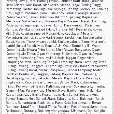
Padang Lawas utara, Padang Lawas, Labuhan Batu Utara, Labuhan
Batu Selatan, Nias Barat, Nias Utara, Medan, Binjai, Tebing Tinggi,
Pematang Siantar, Tanjung Balai, Sibolga, Padang Sidempuan, Gunung
Sitoli, Agam, Pasaman, Lima Puluh Koto, Solok, Padang Pariaman,
Pesisir Selatan, Tanah Datar, Sawahlunto/ Sijunjung, Kepulauan
Mentawai, Solok Selatan, Dharmas Raya, Pasaman Barat, Bukittinggi,
Padang, Padang Panjang, Sawah Lunto, Payakumbuh, Pariaman,
Kampar, Bengkalis, Indragiri Hulu, Indragiri Hilir, Pelalawan, Rokan
Hilir, Siak, Kuantan Singingi, Rokan Hulu, Kepulauan Meranti,
Pekanbaru, Dumai, Batang Hari, Bungo, Sarolangun, Tanjung Jabung
Barat, Kerinci, Tebo, Muaro Jambi, Tanjung Jabung Timur, Merangin,
Jambi, Sungai Penuh, Musi Banyu Asin, Ogan Komering Ilir, Ogan
Komering Ulu, Muara Enim, Lahat, Musi Rawas, Banyuasin, Ogan
Komering Ulu Timur, Ogan Komering Ulu Selatan, Ogan Ilir, Empat
Lawang, Palembang, Prabumulih, Lubuk Linggau, Pagar Alam,
Lampung Selatan, Lampung Tengah, Lampung Utara, Lampung Barat,
Tulang Bawang, Tenggamus, Lampung Timur, Way Kanan, Pasawaran,
Tulang Bawang Barat, Mesuji, Pringsewu, Bandar Lampung, Metro,
Sambas, Pontianak, Sanggau, Sintang, Kapuas Hulu, Ketapang,
Bengkayang, Landak, Sekadau, Melawi, Kayong Utara, Kuburaya,
Singkawang, Kapuas, Barito Selatan, Barito Utara, Kotawaringin
Timur, Kotawaringin Barat, Katingan, Seruyan, Sukamara, Lamandau,
Gunung Mas, Pulang Pisau, Murung Raya, Barito Timur, Palangka
Raya, Tanah Laut, Barito Kuala, Tapin, Hulu Sungai Selatan, Hulu
Sungai Tengah, Hulu Sungai Utara, Tabalong, Baru, Balangan, Tanah
Bumbu, Banjarmasin, Banjarbaru, Pasir, Kutai Kartanegara, Berau,
Bulongan, Kutai Barat, Kutai Timur, Penajam Paser Utara, Samarinda,
Balikpapan, Bontang, Bolaang Mongondaw, Minahasa, Kep. Sangihe,