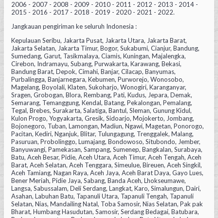
2006 - 2007 - 2008 - 2009 - 2010 - 2011 - 2012 - 2013 - 2014 -
2015 - 2016 - 2017 - 2018 - 2019 - 2020 - 2021 - 2022.
Jangkauan pengiriman ke seluruh Indonesia :
Kepulauan Seribu, Jakarta Pusat, Jakarta Utara, Jakarta Barat,
Jakarta Selatan, Jakarta Timur, Bogor, Sukabumi, Cianjur, Bandung,
Sumedang, Garut, Tasikmalaya, Ciamis, Kuningan, Majalengka,
Cirebon, Indramayu, Subang, Purwakarta, Karawang, Bekasi,
Bandung Barat, Depok, Cimahi, Banjar, Cilacap, Banyumas,
Purbalingga, Banjarnegara, Kebumen, Purworejo, Wonosobo,
Magelang, Boyolali, Klaten, Sukoharjo, Wonogiri, Karanganyar,
Sragen, Grobogan, Blora, Rembang, Pati, Kudus, Jepara, Demak,
Semarang, Temanggung, Kendal, Batang, Pekalongan, Pemalang,
Tegal, Brebes, Surakarta, Salatiga, Bantul, Sleman, Gunung Kidul,
Kulon Progo, Yogyakarta, Gresik, Sidoarjo, Mojokerto, Jombang,
Bojonegoro, Tuban, Lamongan, Madiun, Ngawi, Magetan, Ponorogo,
Pacitan, Kediri, Nganjuk, Blitar, Tulungagung, Trenggalek, Malang,
Pasuruan, Probolinggo, Lumajang, Bondowoso, Situbondo, Jember,
Banyuwangi, Pamekasan, Sampang, Sumenep, Bangkalan, Surabaya,
Batu, Aceh Besar, Pidie, Aceh Utara, Aceh Timur, Aceh Tengah, Aceh
Barat, Aceh Selatan, Aceh Tenggara, Simeulue, Bireuen, Aceh Singkil,
Aceh Tamiang, Nagan Raya, Aceh Jaya, Aceh Barat Daya, Gayo Lues,
Bener Meriah, Pidie Jaya, Sabang, Banda Aceh, Lhokseumawe,
Langsa, Sabussalam, Deli Serdang, Langkat, Karo, Simalungun, Dairi,
Asahan, Labuhan Batu, Tapanuli Utara, Tapanuli Tengah, Tapanuli
Selatan, Nias, Mandailing Natal, Toba Samosir, Nias Selatan, Pak pak
Bharat, Humbang Hasudutan, Samosir, Serdang Bedagai, Batubara,