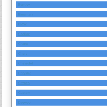
Bentley
Bimantara
BMW
Cadillac
Chana
Chery
Chevrolet
Chrysler
Citroen
Custom
Daewoo