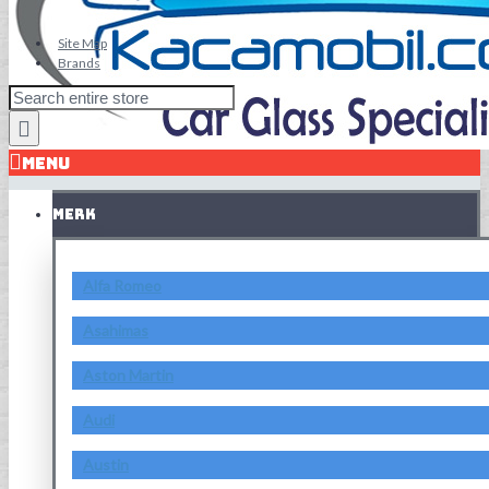
Site Map
Brands
MENU
MERK
Alfa Romeo
Asahimas
Aston Martin
Audi
Austin