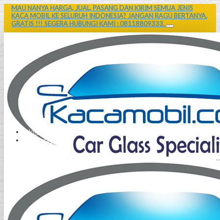
MAU NANYA HARGA, JUAL, PASANG DAN KIRIM SEMUA JENIS
KACA MOBIL KE SELURUH INDONESIA? JANGAN RAGU BERTANYA.
GRATIS !!! SEGERA HUBUNGI KAMI : 08118809333.
Home
Contact Us