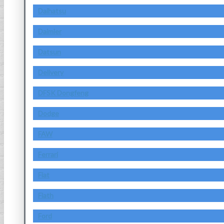
Daihatsu
Daimler
Datsun
Delivery
DFSK Dongfeng
Dodge
FAW
Ferrari
Fiat
Fiath
Ford