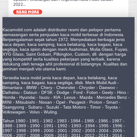
2022...
READ MORE
Kacamobil.com adalah distributor resmi dan pelopor pertama
pemasangan serta penjualan kaca mobil terbesar di Indonesia.
Berpengalaman sejak tahun 1972. Menyediakan berbagai jenis
kaca depan, kaca samping, kaca belakang, kaca bagasi, kaca
segitiga, kaca spion dengan merk Asahimas, Mulia Glass, Fuyao,
XYG Glass, Saint Gobain, Pilkington, Custom, dll. dengan harga
yang kompetitif serta kualitas pekerjaan yang terbaik, karena
didukung oleh tenaga ahli profesional di bidangnya. Kualitas dan
jaminan menjadi visi utama kami.
Tersedia kaca mobil jenis kaca depan, kaca belakang, kaca
samping, kaca bagasi, kaca segitiga, dlsb. Merk Mobil Audi -
Bimantara - BMW - Chery - Chevrolet - Chrysler - Daewoo -
Daihatsu - Datsun - DFSK - Dodge - Ford - Foton - Geely - Hino -
Honda - Hyundai - Isuzu - KIA - Lexus - Mazda - Mercedes Benz -
MINI - Mitsubishi - Nissan - Opel - Peugeot - Proton - Smart -
Ssangyong - Subaru - Suzuki - Tata Motors - Timor - Toyota -
Volkswagen - Volvo - Wuling.
Tahun 1980 - 1981 - 1982 - 1983 - 1984 - 1985 - 1986 - 1987 -
1988 - 1989 - 1990 - 1991 - 1992 - 1993 - 1994 - 1995 - 1996 -
1997 - 1998 - 1999 - 2000 - 2001 - 2002 - 2003 - 2004 - 2005 -
2006 - 2007 - 2008 - 2009 - 2010 - 2011 - 2012 - 2013 - 2014 -