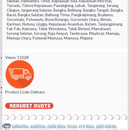
Selatan, Halmahera Timur, Kepulauan Sula, Kepulauan Morotai,
Ternate, Tidore Kepulauan, Pandeglang, Lebak, Tangerang, Serang,
Cilegon, tangerang Selatan, Bangka, Belitung, Bangka Tengah, Bangka
Barat, Bangka Selatan, Belitung Timur, Pangkalpinang, Boalemo,
Gorontalo, Pohuwato, Bone Bolango, Gorontalo Utara, Bintan,
Karimun, Natuna, Lingga, Kepulauan Anambas, Batam, Tanjungpinang,
Fak-Fak, Kaimana, Teluk Wondama, Teluk Bintuni, Manokwari,
Sorong Selatan, Sorong, Raja Ampat, Tambrauw, Maybrat, Mamuju,
Mamuju Utara, Polewali Mamasa, Mamasa, Majene.
Views: 11028
Product Code:
Delivery
REQUEST QUOTE
Tags:
pallangga
,
asahimas
,
mulia glass
,
fuyao
,
xyg glass
,
saint gobain
,