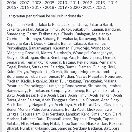
2006 - 2007 - 2008 - 2009 - 2010 - 2011 - 2012 - 2013 - 2014 -
2015 - 2016 - 2017 - 2018 - 2019 - 2020 - 2021 - 2022.
Jangkauan pengiriman ke seluruh Indonesia :
Kepulauan Seribu, Jakarta Pusat, Jakarta Utara, Jakarta Barat,
Jakarta Selatan, Jakarta Timur, Bogor, Sukabumi, Cianjur, Bandung,
Sumedang, Garut, Tasikmalaya, Ciamis, Kuningan, Majalengka,
Cirebon, Indramayu, Subang, Purwakarta, Karawang, Bekasi,
Bandung Barat, Depok, Cimahi, Banjar, Cilacap, Banyumas,
Purbalingga, Banjarnegara, Kebumen, Purworejo, Wonosobo,
Magelang, Boyolali, Klaten, Sukoharjo, Wonogiri, Karanganyar,
Sragen, Grobogan, Blora, Rembang, Pati, Kudus, Jepara, Demak,
Semarang, Temanggung, Kendal, Batang, Pekalongan, Pemalang,
Tegal, Brebes, Surakarta, Salatiga, Bantul, Sleman, Gunung Kidul,
Kulon Progo, Yogyakarta, Gresik, Sidoarjo, Mojokerto, Jombang,
Bojonegoro, Tuban, Lamongan, Madiun, Ngawi, Magetan, Ponorogo,
Pacitan, Kediri, Nganjuk, Blitar, Tulungagung, Trenggalek, Malang,
Pasuruan, Probolinggo, Lumajang, Bondowoso, Situbondo, Jember,
Banyuwangi, Pamekasan, Sampang, Sumenep, Bangkalan, Surabaya,
Batu, Aceh Besar, Pidie, Aceh Utara, Aceh Timur, Aceh Tengah, Aceh
Barat, Aceh Selatan, Aceh Tenggara, Simeulue, Bireuen, Aceh Singkil,
Aceh Tamiang, Nagan Raya, Aceh Jaya, Aceh Barat Daya, Gayo Lues,
Bener Meriah, Pidie Jaya, Sabang, Banda Aceh, Lhokseumawe,
Langsa, Sabussalam, Deli Serdang, Langkat, Karo, Simalungun, Dairi,
Asahan, Labuhan Batu, Tapanuli Utara, Tapanuli Tengah, Tapanuli
Selatan, Nias, Mandailing Natal, Toba Samosir, Nias Selatan, Pak pak
Bharat, Humbang Hasudutan, Samosir, Serdang Bedagai, Batubara,