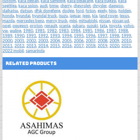
custom
,
kaca depan
,
kaca samping
,
kaca belakang
,
kaca bagasi
,
kaca
segitiga
,
kaca spion
,
audi
,
bmw
,
cherry
,
chevrolet
,
chrysler
,
daewoo
,
daihatsu
,
datsun
,
dfsk dongfeng
,
dodge
,
ford
,
foton
,
geely
,
hino
,
holden
,
honda
,
hyundai
,
hyundai truck
,
isuzu
,
jaguar
,
jeep
,
kia
,
land rover
,
lexus
,
mazda
,
mercedes benz
,
mercy truck
,
mini
,
mitsubishi
,
nissan
,
nissan ud
,
opel
,
peugeot
,
proton
,
renault
,
scania
,
subaru
,
suzuki
,
tata
,
toyota
,
volvo
,
vw
,
wuling
,
1980
,
1981
,
1982
,
1983
,
1984
,
1985
,
1986
,
1987
,
1988
,
1989
,
1990
,
1991
,
1992
,
1993
,
1994
,
1995
,
1996
,
1997
,
1998
,
1999
,
2000
,
2001
,
2002
,
2003
,
2004
,
2005
,
2006
,
2007
,
2008
,
2009
,
2010
,
2011
,
2012
,
2013
,
2014
,
2015
,
2016
,
2017
,
2018
,
2019
,
2020
,
2021
,
2022 mobil
,
samarinda
Related Products