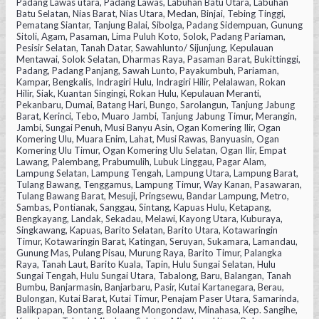
Padang Lawas utara, Padang Lawas, Labuhan Batu Utara, Labuhan
Batu Selatan, Nias Barat, Nias Utara, Medan, Binjai, Tebing Tinggi,
Pematang Siantar, Tanjung Balai, Sibolga, Padang Sidempuan, Gunung
Sitoli, Agam, Pasaman, Lima Puluh Koto, Solok, Padang Pariaman,
Pesisir Selatan, Tanah Datar, Sawahlunto/ Sijunjung, Kepulauan
Mentawai, Solok Selatan, Dharmas Raya, Pasaman Barat, Bukittinggi,
Padang, Padang Panjang, Sawah Lunto, Payakumbuh, Pariaman,
Kampar, Bengkalis, Indragiri Hulu, Indragiri Hilir, Pelalawan, Rokan
Hilir, Siak, Kuantan Singingi, Rokan Hulu, Kepulauan Meranti,
Pekanbaru, Dumai, Batang Hari, Bungo, Sarolangun, Tanjung Jabung
Barat, Kerinci, Tebo, Muaro Jambi, Tanjung Jabung Timur, Merangin,
Jambi, Sungai Penuh, Musi Banyu Asin, Ogan Komering Ilir, Ogan
Komering Ulu, Muara Enim, Lahat, Musi Rawas, Banyuasin, Ogan
Komering Ulu Timur, Ogan Komering Ulu Selatan, Ogan Ilir, Empat
Lawang, Palembang, Prabumulih, Lubuk Linggau, Pagar Alam,
Lampung Selatan, Lampung Tengah, Lampung Utara, Lampung Barat,
Tulang Bawang, Tenggamus, Lampung Timur, Way Kanan, Pasawaran,
Tulang Bawang Barat, Mesuji, Pringsewu, Bandar Lampung, Metro,
Sambas, Pontianak, Sanggau, Sintang, Kapuas Hulu, Ketapang,
Bengkayang, Landak, Sekadau, Melawi, Kayong Utara, Kuburaya,
Singkawang, Kapuas, Barito Selatan, Barito Utara, Kotawaringin
Timur, Kotawaringin Barat, Katingan, Seruyan, Sukamara, Lamandau,
Gunung Mas, Pulang Pisau, Murung Raya, Barito Timur, Palangka
Raya, Tanah Laut, Barito Kuala, Tapin, Hulu Sungai Selatan, Hulu
Sungai Tengah, Hulu Sungai Utara, Tabalong, Baru, Balangan, Tanah
Bumbu, Banjarmasin, Banjarbaru, Pasir, Kutai Kartanegara, Berau,
Bulongan, Kutai Barat, Kutai Timur, Penajam Paser Utara, Samarinda,
Balikpapan, Bontang, Bolaang Mongondaw, Minahasa, Kep. Sangihe,