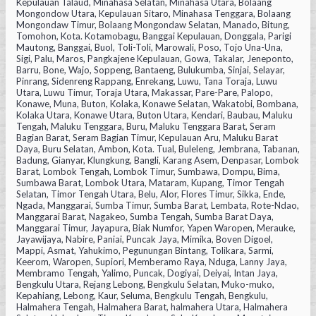
Kepulauan Talaud, Minahasa Selatan, Minahasa Utara, Bolaang
Mongondow Utara, Kepulauan Sitaro, Minahasa Tenggara, Bolaang
Mongondaw Timur, Bolaang Mongondaw Selatan, Manado, Bitung,
Tomohon, Kota. Kotamobagu, Banggai Kepulauan, Donggala, Parigi
Mautong, Banggai, Buol, Toli-Toli, Marowali, Poso, Tojo Una-Una,
Sigi, Palu, Maros, Pangkajene Kepulauan, Gowa, Takalar, Jeneponto,
Barru, Bone, Wajo, Soppeng, Bantaeng, Bulukumba, Sinjai, Selayar,
Pinrang, Sidenreng Rappang, Enrekang, Luwu, Tana Toraja, Luwu
Utara, Luwu Timur, Toraja Utara, Makassar, Pare-Pare, Palopo,
Konawe, Muna, Buton, Kolaka, Konawe Selatan, Wakatobi, Bombana,
Kolaka Utara, Konawe Utara, Buton Utara, Kendari, Baubau, Maluku
Tengah, Maluku Tenggara, Buru, Maluku Tenggara Barat, Seram
Bagian Barat, Seram Bagian Timur, Kepulauan Aru, Maluku Barat
Daya, Buru Selatan, Ambon, Kota. Tual, Buleleng, Jembrana, Tabanan,
Badung, Gianyar, Klungkung, Bangli, Karang Asem, Denpasar, Lombok
Barat, Lombok Tengah, Lombok Timur, Sumbawa, Dompu, Bima,
Sumbawa Barat, Lombok Utara, Mataram, Kupang, Timor Tengah
Selatan, Timor Tengah Utara, Belu, Alor, Flores Timur, Sikka, Ende,
Ngada, Manggarai, Sumba Timur, Sumba Barat, Lembata, Rote-Ndao,
Manggarai Barat, Nagakeo, Sumba Tengah, Sumba Barat Daya,
Manggarai Timur, Jayapura, Biak Numfor, Yapen Waropen, Merauke,
Jayawijaya, Nabire, Paniai, Puncak Jaya, Mimika, Boven Digoel,
Mappi, Asmat, Yahukimo, Pegunungan Bintang, Tolikara, Sarmi,
Keerom, Waropen, Supiori, Memberamo Raya, Nduga, Lanny Jaya,
Membramo Tengah, Yalimo, Puncak, Dogiyai, Deiyai, Intan Jaya,
Bengkulu Utara, Rejang Lebong, Bengkulu Selatan, Muko-muko,
Kepahiang, Lebong, Kaur, Seluma, Bengkulu Tengah, Bengkulu,
Halmahera Tengah, Halmahera Barat, halmahera Utara, Halmahera