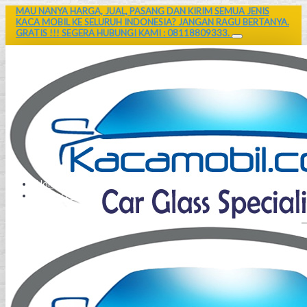
MAU NANYA HARGA, JUAL, PASANG DAN KIRIM SEMUA JENIS
KACA MOBIL KE SELURUH INDONESIA? JANGAN RAGU BERTANYA.
GRATIS !!! SEGERA HUBUNGI KAMI : 08118809333.
Home
Contact Us