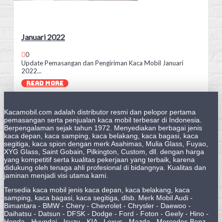
Januari 2022
0
Update Pemasangan dan Pengiriman Kaca Mobil Januari
2022...
READ MORE
Kacamobil.com adalah distributor resmi dan pelopor pertama
pemasangan serta penjualan kaca mobil terbesar di Indonesia.
Berpengalaman sejak tahun 1972. Menyediakan berbagai jenis
kaca depan, kaca samping, kaca belakang, kaca bagasi, kaca
segitiga, kaca spion dengan merk Asahimas, Mulia Glass, Fuyao,
XYG Glass, Saint Gobain, Pilkington, Custom, dll. dengan harga
yang kompetitif serta kualitas pekerjaan yang terbaik, karena
didukung oleh tenaga ahli profesional di bidangnya. Kualitas dan
jaminan menjadi visi utama kami.
Tersedia kaca mobil jenis kaca depan, kaca belakang, kaca
samping, kaca bagasi, kaca segitiga, dlsb. Merk Mobil Audi -
Bimantara - BMW - Chery - Chevrolet - Chrysler - Daewoo -
Daihatsu - Datsun - DFSK - Dodge - Ford - Foton - Geely - Hino -
Honda - Hyundai - Isuzu - KIA - Lexus - Mazda - Mercedes Benz -