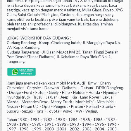
Indonesia. Berpengalaman sejak tahun 1972. Menyediakan berbagai
jenis kaca depan, kaca samping, kaca belakang, kaca bagasi, kaca
segitiga, kaca spion dengan merk Asahimas, Mulia Glass, Fuyao, XYG
Glass, Saint Gobain, Pilkington, Custom, dll. dengan harga yang
kompetitif serta kualitas pekerjaan yang terbaik, karena didukung
oleh tenaga ahli profesional di bidangnya. Kualitas dan jaminan
menjadi visi utama kami.
LOKASI WORKSHOP DAN GUDANG :
Gudang Bandung - Komp. Cibolerang Indah, Jl. Margajaya Raya No.
7A, Kopo, Bandung.
Gudang Tangerang - Jl. Daan Mogot KM 23, Tanah Tinggi (Setelah
Pom Bensin/Tunas Daihatsu) Jl. Kehakiman Raya Blok C No. 1,
Tangerang.
Kami juga menyediakan kaca mobil Merk Audi - Bmw - Cherry -
Chevrolet - Chrysler - Daewoo - Daihatsu - Datsun - DFSK Dongfeng
- Dodge - Ford - Foton - Geely - Hino - Holden - Honda - Hyundai -
Hyundai truck - Isuzu - Jaguar - Jeep - Kia - Land Rover - Lexus -
Mazda - Mercedes Benz - Mercy Truck - Moris Mini - Mitsubishi -
Nissan - Nissan UD - Opel - Peugeot - Proton - Renault - Scania -
Subaru - Suzuki - Tata - Toyota - Volvo - VW - Wuling.
Tahun 1980 - 1981 - 1982 - 1983 - 1984 - 1985 - 1986 - 1987 -
1988 - 1989 - 1990 - 1991 - 1992 - 1993 - 1994 - 1995 - 1996 -
1997 - 1998 - 1999 - 2000 - 2001 - 2002 - 2003 - 2004 - 2005 -