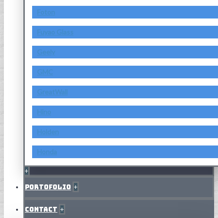
Foton
Fuyao Glass
Geely
GMC
GreatWall
Hino
Holden
Honda
+
Portofolio
+
Contact
+