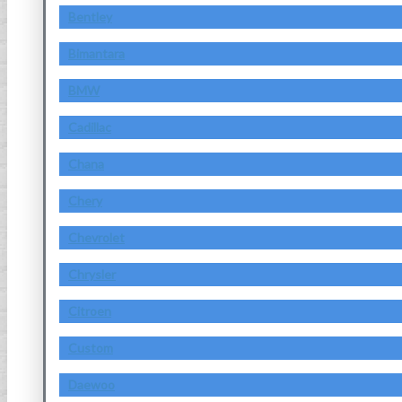
Bentley
Bimantara
BMW
Cadillac
Chana
Chery
Chevrolet
Chrysler
Citroen
Custom
Daewoo