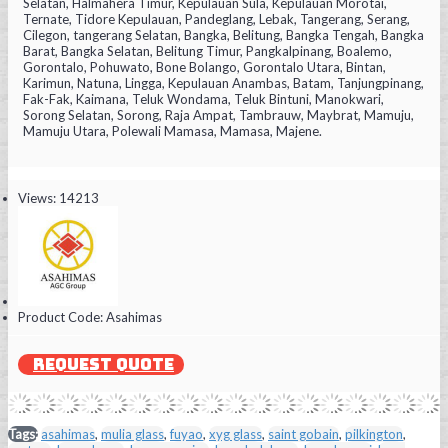
Selatan, Halmahera Timur, Kepulauan Sula, Kepulauan Morotai,
Ternate, Tidore Kepulauan, Pandeglang, Lebak, Tangerang, Serang,
Cilegon, tangerang Selatan, Bangka, Belitung, Bangka Tengah, Bangka
Barat, Bangka Selatan, Belitung Timur, Pangkalpinang, Boalemo,
Gorontalo, Pohuwato, Bone Bolango, Gorontalo Utara, Bintan,
Karimun, Natuna, Lingga, Kepulauan Anambas, Batam, Tanjungpinang,
Fak-Fak, Kaimana, Teluk Wondama, Teluk Bintuni, Manokwari,
Sorong Selatan, Sorong, Raja Ampat, Tambrauw, Maybrat, Mamuju,
Mamuju Utara, Polewali Mamasa, Mamasa, Majene.
Views: 14213
Product Code:
Asahimas
REQUEST QUOTE
Tags:
asahimas
,
mulia glass
,
fuyao
,
xyg glass
,
saint gobain
,
pilkington
,