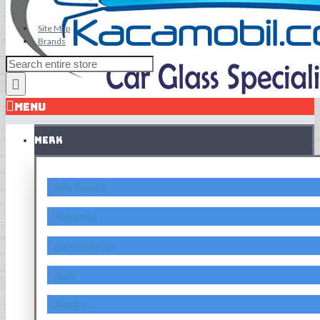
Site Map
Brands
MENU
MERK
Alfa Romeo
Asahimas
Aston Martin
Audi
Austin