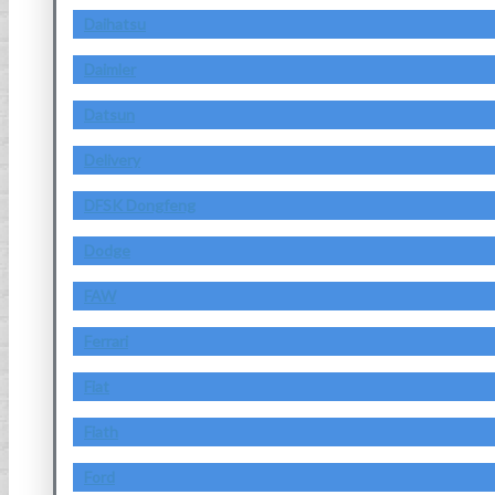
Daihatsu
Daimler
Datsun
Delivery
DFSK Dongfeng
Dodge
FAW
Ferrari
Fiat
Fiath
Ford