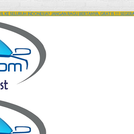
L KE SELURUH INDONESIA? JANGAN RAGU BERTANYA. GRATIS !!! SEGER