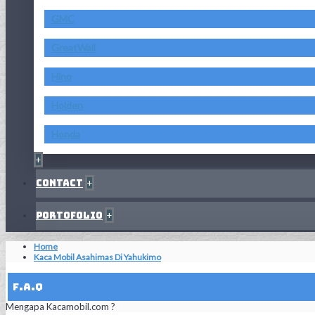
GMC
GreatWall
Hino
Holden
Honda
+
Contact
+
Portofolio
+
Home
Kaca Mobil Asahimas Di Yahukimo
F.A.Q
Mengapa Kacamobil.com ?