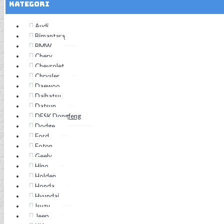
Kategori
Audi
Bimantara
BMW
Chery
Chevrolet
Chrysler
Daewoo
Daihatsu
Datsun
DFSK Dongfeng
Dodge
Ford
Foton
Geely
Hino
Holden
Honda
Hyundai
Isuzu
Jeep