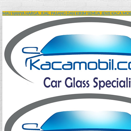
MAU NANYA HARGA, JUAL, PASANG DAN KIRIM SEMUA JENIS KACA MOBI