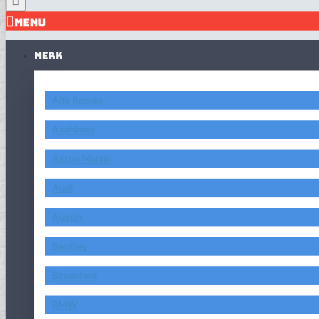
MENU
MERK
Alfa Romeo
Asahimas
Aston Martin
Audi
Austin
Bentley
Bimantara
BMW