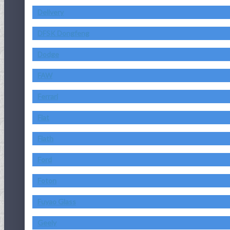
Delivery
DFSK Dongfeng
Dodge
FAW
Ferrari
Fiat
Fiath
Ford
Foton
Fuyao Glass
Geely