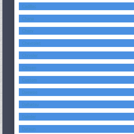
Cadillac
Chana
Chery
Chevrolet
Chrysler
Citroen
Custom
Daewoo
Daihatsu
Daimler
Datsun