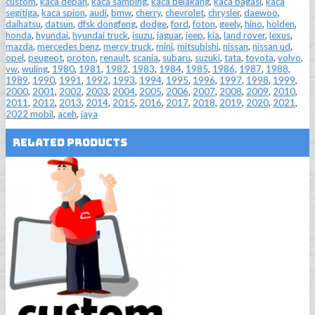
custom
,
kaca depan
,
kaca samping
,
kaca belakang
,
kaca bagasi
,
kaca
segitiga
,
kaca spion
,
audi
,
bmw
,
cherry
,
chevrolet
,
chrysler
,
daewoo
,
daihatsu
,
datsun
,
dfsk dongfeng
,
dodge
,
ford
,
foton
,
geely
,
hino
,
holden
,
honda
,
hyundai
,
hyundai truck
,
isuzu
,
jaguar
,
jeep
,
kia
,
land rover
,
lexus
,
mazda
,
mercedes benz
,
mercy truck
,
mini
,
mitsubishi
,
nissan
,
nissan ud
,
opel
,
peugeot
,
proton
,
renault
,
scania
,
subaru
,
suzuki
,
tata
,
toyota
,
volvo
,
vw
,
wuling
,
1980
,
1981
,
1982
,
1983
,
1984
,
1985
,
1986
,
1987
,
1988
,
1989
,
1990
,
1991
,
1992
,
1993
,
1994
,
1995
,
1996
,
1997
,
1998
,
1999
,
2000
,
2001
,
2002
,
2003
,
2004
,
2005
,
2006
,
2007
,
2008
,
2009
,
2010
,
2011
,
2012
,
2013
,
2014
,
2015
,
2016
,
2017
,
2018
,
2019
,
2020
,
2021
,
2022 mobil
,
aceh
,
jaya
Related Products