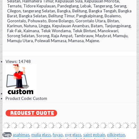
Selatan, Halmahera Timur, Kepulauan Sula, Kepulauan Morotai,
Ternate, Tidore Kepulauan, Pandeglang, Lebak, Tangerang, Serang,
Cilegon, tangerang Selatan, Bangka, Belitung, Bangka Tengah, Bangka
Barat, Bangka Selatan, Belitung Timur, Pangkalpinang, Boalemo,
Gorontalo, Pohuwato, Bone Bolango, Gorontalo Utara, Bintan,
Karimun, Natuna, Lingga, Kepulauan Anambas, Batam, Tanjungpinang,
Fak-Fak, Kaimana, Teluk Wondama, Teluk Bintuni, Manokwari,
Sorong Selatan, Sorong, Raja Ampat, Tambrauw, Maybrat, Mamuju,
Mamuju Utara, Polewali Mamasa, Mamasa, Majene.
Views: 14748
Product Code:
Custom
REQUEST QUOTE
Tags:
asahimas
,
mulia glass
,
fuyao
,
xyg glass
,
saint gobain
,
pilkington
,