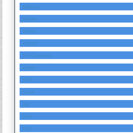
Daihatsu
Daimler
Datsun
Delivery
DFSK Dongfeng
Dodge
FAW
Ferrari
Fiat
Fiath
Ford