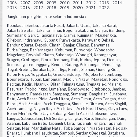
2006 - 2007 - 2008 - 2009 - 2010 - 2011 - 2012 - 2013 - 2014 -
2015 - 2016 - 2017 - 2018 - 2019 - 2020 - 2021 - 2022.
Jangkauan pengiriman ke seluruh Indonesia :
Kepulauan Seribu, Jakarta Pusat, Jakarta Utara, Jakarta Barat,
Jakarta Selatan, Jakarta Timur, Bogor, Sukabumi, Cianjur, Bandung,
Sumedang, Garut, Tasikmalaya, Ciamis, Kuningan, Majalengka,
Cirebon, Indramayu, Subang, Purwakarta, Karawang, Bekasi,
Bandung Barat, Depok, Cimahi, Banjar, Cilacap, Banyumas,
Purbalingga, Banjarnegara, Kebumen, Purworejo, Wonosobo,
Magelang, Boyolali, Klaten, Sukoharjo, Wonogiri, Karanganyar,
Sragen, Grobogan, Blora, Rembang, Pati, Kudus, Jepara, Demak,
Semarang, Temanggung, Kendal, Batang, Pekalongan, Pemalang,
Tegal, Brebes, Surakarta, Salatiga, Bantul, Sleman, Gunung Kidul,
Kulon Progo, Yogyakarta, Gresik, Sidoarjo, Mojokerto, Jombang,
Bojonegoro, Tuban, Lamongan, Madiun, Ngawi, Magetan, Ponorogo,
Pacitan, Kediri, Nganjuk, Blitar, Tulungagung, Trenggalek, Malang,
Pasuruan, Probolinggo, Lumajang, Bondowoso, Situbondo, Jember,
Banyuwangi, Pamekasan, Sampang, Sumenep, Bangkalan, Surabaya,
Batu, Aceh Besar, Pidie, Aceh Utara, Aceh Timur, Aceh Tengah, Aceh
Barat, Aceh Selatan, Aceh Tenggara, Simeulue, Bireuen, Aceh Singkil,
Aceh Tamiang, Nagan Raya, Aceh Jaya, Aceh Barat Daya, Gayo Lues,
Bener Meriah, Pidie Jaya, Sabang, Banda Aceh, Lhokseumawe,
Langsa, Sabussalam, Deli Serdang, Langkat, Karo, Simalungun, Dairi,
Asahan, Labuhan Batu, Tapanuli Utara, Tapanuli Tengah, Tapanuli
Selatan, Nias, Mandailing Natal, Toba Samosir, Nias Selatan, Pak pak
Bharat, Humbang Hasudutan, Samosir, Serdang Bedagai, Batubara,