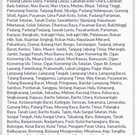
Padang Lawas utara, Padang Lawas, Labuhan Batu Utara, Labuhan
Batu Selatan, Nias Barat, Nias Utara, Medan, Binjai, Tebing Tinggi,
Pematang Siantar, Tanjung Balai, Sibolga, Padang Sidempuan, Gunung
Sitoli, Agam, Pasaman, Lima Puluh Koto, Solok, Padang Pariaman,
Pesisir Selatan, Tanah Datar, Sawahlunto/ Sijunjung, Kepulauan
Mentawai, Solok Selatan, Dharmas Raya, Pasaman Barat, Bukittinggi,
Padang, Padang Panjang, Sawah Lunto, Payakumbuh, Pariaman,
Kampar, Bengkalis, Indragiri Hulu, Indragiri Hilir, Pelalawan, Rokan
Hilir, Siak, Kuantan Singingi, Rokan Hulu, Kepulauan Meranti,
Pekanbaru, Dumai, Batang Hari, Bungo, Sarolangun, Tanjung Jabung
Barat, Kerinci, Tebo, Muaro Jambi, Tanjung Jabung Timur, Merangin,
Jambi, Sungai Penuh, Musi Banyu Asin, Ogan Komering Ilir, Ogan
Komering Ulu, Muara Enim, Lahat, Musi Rawas, Banyuasin, Ogan
Komering Ulu Timur, Ogan Komering Ulu Selatan, Ogan Ilir, Empat
Lawang, Palembang, Prabumulih, Lubuk Linggau, Pagar Alam,
Lampung Selatan, Lampung Tengah, Lampung Utara, Lampung Barat,
Tulang Bawang, Tenggamus, Lampung Timur, Way Kanan, Pasawaran,
Tulang Bawang Barat, Mesuji, Pringsewu, Bandar Lampung, Metro,
Sambas, Pontianak, Sanggau, Sintang, Kapuas Hulu, Ketapang,
Bengkayang, Landak, Sekadau, Melawi, Kayong Utara, Kuburaya,
Singkawang, Kapuas, Barito Selatan, Barito Utara, Kotawaringin
Timur, Kotawaringin Barat, Katingan, Seruyan, Sukamara, Lamandau,
Gunung Mas, Pulang Pisau, Murung Raya, Barito Timur, Palangka
Raya, Tanah Laut, Barito Kuala, Tapin, Hulu Sungai Selatan, Hulu
Sungai Tengah, Hulu Sungai Utara, Tabalong, Baru, Balangan, Tanah
Bumbu, Banjarmasin, Banjarbaru, Pasir, Kutai Kartanegara, Berau,
Bulongan, Kutai Barat, Kutai Timur, Penajam Paser Utara, Samarinda,
Balikpapan, Bontang, Bolaang Mongondaw, Minahasa, Kep. Sangihe,