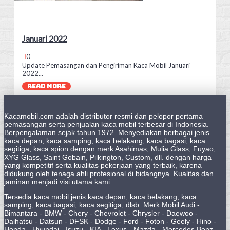
Januari 2022
0
Update Pemasangan dan Pengiriman Kaca Mobil Januari
2022...
READ MORE
Kacamobil.com adalah distributor resmi dan pelopor pertama
pemasangan serta penjualan kaca mobil terbesar di Indonesia.
Berpengalaman sejak tahun 1972. Menyediakan berbagai jenis
kaca depan, kaca samping, kaca belakang, kaca bagasi, kaca
segitiga, kaca spion dengan merk Asahimas, Mulia Glass, Fuyao,
XYG Glass, Saint Gobain, Pilkington, Custom, dll. dengan harga
yang kompetitif serta kualitas pekerjaan yang terbaik, karena
didukung oleh tenaga ahli profesional di bidangnya. Kualitas dan
jaminan menjadi visi utama kami.
Tersedia kaca mobil jenis kaca depan, kaca belakang, kaca
samping, kaca bagasi, kaca segitiga, dlsb. Merk Mobil Audi -
Bimantara - BMW - Chery - Chevrolet - Chrysler - Daewoo -
Daihatsu - Datsun - DFSK - Dodge - Ford - Foton - Geely - Hino -
Honda - Hyundai - Isuzu - KIA - Lexus - Mazda - Mercedes Benz -