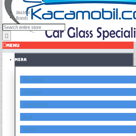
Site Map
Brands
MENU
MERK
Alfa Romeo
Asahimas
Aston Martin
Audi
Austin