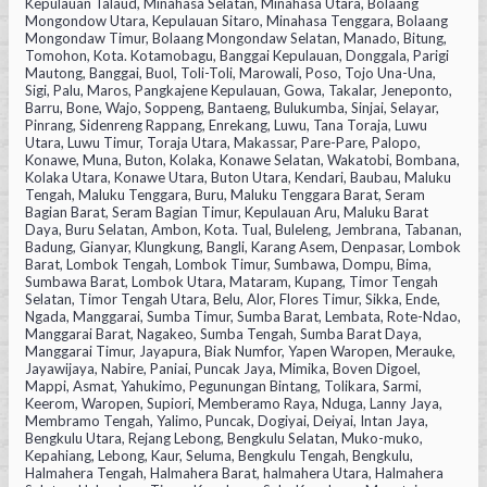
Kepulauan Talaud, Minahasa Selatan, Minahasa Utara, Bolaang
Mongondow Utara, Kepulauan Sitaro, Minahasa Tenggara, Bolaang
Mongondaw Timur, Bolaang Mongondaw Selatan, Manado, Bitung,
Tomohon, Kota. Kotamobagu, Banggai Kepulauan, Donggala, Parigi
Mautong, Banggai, Buol, Toli-Toli, Marowali, Poso, Tojo Una-Una,
Sigi, Palu, Maros, Pangkajene Kepulauan, Gowa, Takalar, Jeneponto,
Barru, Bone, Wajo, Soppeng, Bantaeng, Bulukumba, Sinjai, Selayar,
Pinrang, Sidenreng Rappang, Enrekang, Luwu, Tana Toraja, Luwu
Utara, Luwu Timur, Toraja Utara, Makassar, Pare-Pare, Palopo,
Konawe, Muna, Buton, Kolaka, Konawe Selatan, Wakatobi, Bombana,
Kolaka Utara, Konawe Utara, Buton Utara, Kendari, Baubau, Maluku
Tengah, Maluku Tenggara, Buru, Maluku Tenggara Barat, Seram
Bagian Barat, Seram Bagian Timur, Kepulauan Aru, Maluku Barat
Daya, Buru Selatan, Ambon, Kota. Tual, Buleleng, Jembrana, Tabanan,
Badung, Gianyar, Klungkung, Bangli, Karang Asem, Denpasar, Lombok
Barat, Lombok Tengah, Lombok Timur, Sumbawa, Dompu, Bima,
Sumbawa Barat, Lombok Utara, Mataram, Kupang, Timor Tengah
Selatan, Timor Tengah Utara, Belu, Alor, Flores Timur, Sikka, Ende,
Ngada, Manggarai, Sumba Timur, Sumba Barat, Lembata, Rote-Ndao,
Manggarai Barat, Nagakeo, Sumba Tengah, Sumba Barat Daya,
Manggarai Timur, Jayapura, Biak Numfor, Yapen Waropen, Merauke,
Jayawijaya, Nabire, Paniai, Puncak Jaya, Mimika, Boven Digoel,
Mappi, Asmat, Yahukimo, Pegunungan Bintang, Tolikara, Sarmi,
Keerom, Waropen, Supiori, Memberamo Raya, Nduga, Lanny Jaya,
Membramo Tengah, Yalimo, Puncak, Dogiyai, Deiyai, Intan Jaya,
Bengkulu Utara, Rejang Lebong, Bengkulu Selatan, Muko-muko,
Kepahiang, Lebong, Kaur, Seluma, Bengkulu Tengah, Bengkulu,
Halmahera Tengah, Halmahera Barat, halmahera Utara, Halmahera