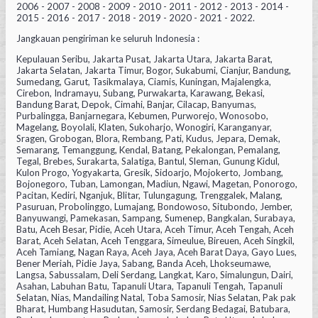
2006 - 2007 - 2008 - 2009 - 2010 - 2011 - 2012 - 2013 - 2014 -
2015 - 2016 - 2017 - 2018 - 2019 - 2020 - 2021 - 2022.
Jangkauan pengiriman ke seluruh Indonesia :
Kepulauan Seribu, Jakarta Pusat, Jakarta Utara, Jakarta Barat,
Jakarta Selatan, Jakarta Timur, Bogor, Sukabumi, Cianjur, Bandung,
Sumedang, Garut, Tasikmalaya, Ciamis, Kuningan, Majalengka,
Cirebon, Indramayu, Subang, Purwakarta, Karawang, Bekasi,
Bandung Barat, Depok, Cimahi, Banjar, Cilacap, Banyumas,
Purbalingga, Banjarnegara, Kebumen, Purworejo, Wonosobo,
Magelang, Boyolali, Klaten, Sukoharjo, Wonogiri, Karanganyar,
Sragen, Grobogan, Blora, Rembang, Pati, Kudus, Jepara, Demak,
Semarang, Temanggung, Kendal, Batang, Pekalongan, Pemalang,
Tegal, Brebes, Surakarta, Salatiga, Bantul, Sleman, Gunung Kidul,
Kulon Progo, Yogyakarta, Gresik, Sidoarjo, Mojokerto, Jombang,
Bojonegoro, Tuban, Lamongan, Madiun, Ngawi, Magetan, Ponorogo,
Pacitan, Kediri, Nganjuk, Blitar, Tulungagung, Trenggalek, Malang,
Pasuruan, Probolinggo, Lumajang, Bondowoso, Situbondo, Jember,
Banyuwangi, Pamekasan, Sampang, Sumenep, Bangkalan, Surabaya,
Batu, Aceh Besar, Pidie, Aceh Utara, Aceh Timur, Aceh Tengah, Aceh
Barat, Aceh Selatan, Aceh Tenggara, Simeulue, Bireuen, Aceh Singkil,
Aceh Tamiang, Nagan Raya, Aceh Jaya, Aceh Barat Daya, Gayo Lues,
Bener Meriah, Pidie Jaya, Sabang, Banda Aceh, Lhokseumawe,
Langsa, Sabussalam, Deli Serdang, Langkat, Karo, Simalungun, Dairi,
Asahan, Labuhan Batu, Tapanuli Utara, Tapanuli Tengah, Tapanuli
Selatan, Nias, Mandailing Natal, Toba Samosir, Nias Selatan, Pak pak
Bharat, Humbang Hasudutan, Samosir, Serdang Bedagai, Batubara,