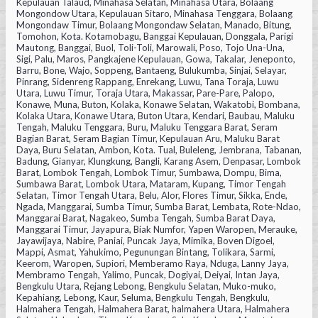
Kepulauan Talaud, Minahasa Selatan, Minahasa Utara, Bolaang
Mongondow Utara, Kepulauan Sitaro, Minahasa Tenggara, Bolaang
Mongondaw Timur, Bolaang Mongondaw Selatan, Manado, Bitung,
Tomohon, Kota. Kotamobagu, Banggai Kepulauan, Donggala, Parigi
Mautong, Banggai, Buol, Toli-Toli, Marowali, Poso, Tojo Una-Una,
Sigi, Palu, Maros, Pangkajene Kepulauan, Gowa, Takalar, Jeneponto,
Barru, Bone, Wajo, Soppeng, Bantaeng, Bulukumba, Sinjai, Selayar,
Pinrang, Sidenreng Rappang, Enrekang, Luwu, Tana Toraja, Luwu
Utara, Luwu Timur, Toraja Utara, Makassar, Pare-Pare, Palopo,
Konawe, Muna, Buton, Kolaka, Konawe Selatan, Wakatobi, Bombana,
Kolaka Utara, Konawe Utara, Buton Utara, Kendari, Baubau, Maluku
Tengah, Maluku Tenggara, Buru, Maluku Tenggara Barat, Seram
Bagian Barat, Seram Bagian Timur, Kepulauan Aru, Maluku Barat
Daya, Buru Selatan, Ambon, Kota. Tual, Buleleng, Jembrana, Tabanan,
Badung, Gianyar, Klungkung, Bangli, Karang Asem, Denpasar, Lombok
Barat, Lombok Tengah, Lombok Timur, Sumbawa, Dompu, Bima,
Sumbawa Barat, Lombok Utara, Mataram, Kupang, Timor Tengah
Selatan, Timor Tengah Utara, Belu, Alor, Flores Timur, Sikka, Ende,
Ngada, Manggarai, Sumba Timur, Sumba Barat, Lembata, Rote-Ndao,
Manggarai Barat, Nagakeo, Sumba Tengah, Sumba Barat Daya,
Manggarai Timur, Jayapura, Biak Numfor, Yapen Waropen, Merauke,
Jayawijaya, Nabire, Paniai, Puncak Jaya, Mimika, Boven Digoel,
Mappi, Asmat, Yahukimo, Pegunungan Bintang, Tolikara, Sarmi,
Keerom, Waropen, Supiori, Memberamo Raya, Nduga, Lanny Jaya,
Membramo Tengah, Yalimo, Puncak, Dogiyai, Deiyai, Intan Jaya,
Bengkulu Utara, Rejang Lebong, Bengkulu Selatan, Muko-muko,
Kepahiang, Lebong, Kaur, Seluma, Bengkulu Tengah, Bengkulu,
Halmahera Tengah, Halmahera Barat, halmahera Utara, Halmahera