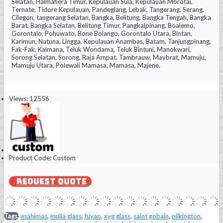
Selatan, Halmahera Timur, Kepulauan Sula, Kepulauan Morotai,
Ternate, Tidore Kepulauan, Pandeglang, Lebak, Tangerang, Serang,
Cilegon, tangerang Selatan, Bangka, Belitung, Bangka Tengah, Bangka
Barat, Bangka Selatan, Belitung Timur, Pangkalpinang, Boalemo,
Gorontalo, Pohuwato, Bone Bolango, Gorontalo Utara, Bintan,
Karimun, Natuna, Lingga, Kepulauan Anambas, Batam, Tanjungpinang,
Fak-Fak, Kaimana, Teluk Wondama, Teluk Bintuni, Manokwari,
Sorong Selatan, Sorong, Raja Ampat, Tambrauw, Maybrat, Mamuju,
Mamuju Utara, Polewali Mamasa, Mamasa, Majene.
Views: 12556
Product Code:
Custom
REQUEST QUOTE
Tags:
asahimas
,
mulia glass
,
fuyao
,
xyg glass
,
saint gobain
,
pilkington
,