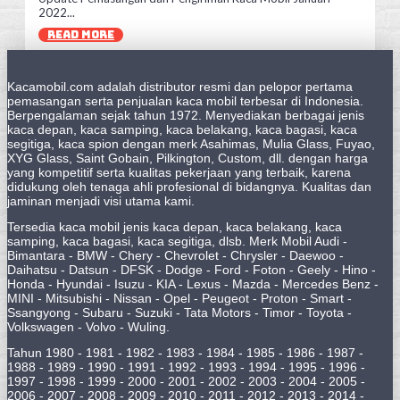
2022...
READ MORE
Kacamobil.com adalah distributor resmi dan pelopor pertama
pemasangan serta penjualan kaca mobil terbesar di Indonesia.
Berpengalaman sejak tahun 1972. Menyediakan berbagai jenis
kaca depan, kaca samping, kaca belakang, kaca bagasi, kaca
segitiga, kaca spion dengan merk Asahimas, Mulia Glass, Fuyao,
XYG Glass, Saint Gobain, Pilkington, Custom, dll. dengan harga
yang kompetitif serta kualitas pekerjaan yang terbaik, karena
didukung oleh tenaga ahli profesional di bidangnya. Kualitas dan
jaminan menjadi visi utama kami.
Tersedia kaca mobil jenis kaca depan, kaca belakang, kaca
samping, kaca bagasi, kaca segitiga, dlsb. Merk Mobil Audi -
Bimantara - BMW - Chery - Chevrolet - Chrysler - Daewoo -
Daihatsu - Datsun - DFSK - Dodge - Ford - Foton - Geely - Hino -
Honda - Hyundai - Isuzu - KIA - Lexus - Mazda - Mercedes Benz -
MINI - Mitsubishi - Nissan - Opel - Peugeot - Proton - Smart -
Ssangyong - Subaru - Suzuki - Tata Motors - Timor - Toyota -
Volkswagen - Volvo - Wuling.
Tahun 1980 - 1981 - 1982 - 1983 - 1984 - 1985 - 1986 - 1987 -
1988 - 1989 - 1990 - 1991 - 1992 - 1993 - 1994 - 1995 - 1996 -
1997 - 1998 - 1999 - 2000 - 2001 - 2002 - 2003 - 2004 - 2005 -
2006 - 2007 - 2008 - 2009 - 2010 - 2011 - 2012 - 2013 - 2014 -