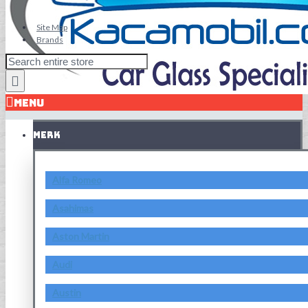
Site Map
Brands
MENU
MERK
Alfa Romeo
Asahimas
Aston Martin
Audi
Austin