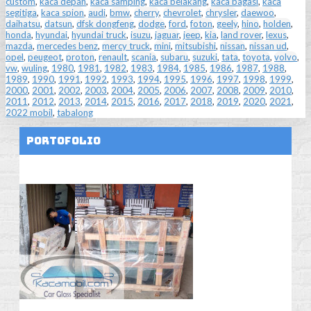
custom
,
kaca depan
,
kaca samping
,
kaca belakang
,
kaca bagasi
,
kaca
segitiga
,
kaca spion
,
audi
,
bmw
,
cherry
,
chevrolet
,
chrysler
,
daewoo
,
daihatsu
,
datsun
,
dfsk dongfeng
,
dodge
,
ford
,
foton
,
geely
,
hino
,
holden
,
honda
,
hyundai
,
hyundai truck
,
isuzu
,
jaguar
,
jeep
,
kia
,
land rover
,
lexus
,
mazda
,
mercedes benz
,
mercy truck
,
mini
,
mitsubishi
,
nissan
,
nissan ud
,
opel
,
peugeot
,
proton
,
renault
,
scania
,
subaru
,
suzuki
,
tata
,
toyota
,
volvo
,
vw
,
wuling
,
1980
,
1981
,
1982
,
1983
,
1984
,
1985
,
1986
,
1987
,
1988
,
1989
,
1990
,
1991
,
1992
,
1993
,
1994
,
1995
,
1996
,
1997
,
1998
,
1999
,
2000
,
2001
,
2002
,
2003
,
2004
,
2005
,
2006
,
2007
,
2008
,
2009
,
2010
,
2011
,
2012
,
2013
,
2014
,
2015
,
2016
,
2017
,
2018
,
2019
,
2020
,
2021
,
2022 mobil
,
tabalong
Portofolio