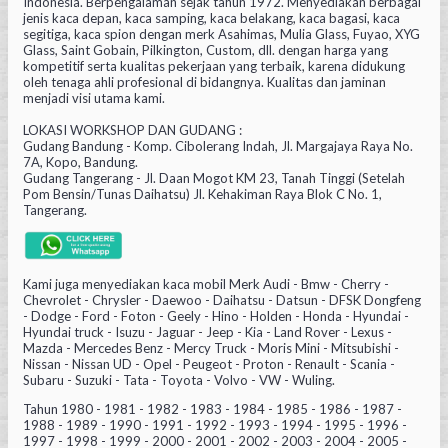
Indonesia. Berpengalaman sejak tahun 1972. Menyediakan berbagai
jenis kaca depan, kaca samping, kaca belakang, kaca bagasi, kaca
segitiga, kaca spion dengan merk Asahimas, Mulia Glass, Fuyao, XYG
Glass, Saint Gobain, Pilkington, Custom, dll. dengan harga yang
kompetitif serta kualitas pekerjaan yang terbaik, karena didukung
oleh tenaga ahli profesional di bidangnya. Kualitas dan jaminan
menjadi visi utama kami.
LOKASI WORKSHOP DAN GUDANG :
Gudang Bandung - Komp. Cibolerang Indah, Jl. Margajaya Raya No.
7A, Kopo, Bandung.
Gudang Tangerang - Jl. Daan Mogot KM 23, Tanah Tinggi (Setelah
Pom Bensin/Tunas Daihatsu) Jl. Kehakiman Raya Blok C No. 1,
Tangerang.
Kami juga menyediakan kaca mobil Merk Audi - Bmw - Cherry -
Chevrolet - Chrysler - Daewoo - Daihatsu - Datsun - DFSK Dongfeng
- Dodge - Ford - Foton - Geely - Hino - Holden - Honda - Hyundai -
Hyundai truck - Isuzu - Jaguar - Jeep - Kia - Land Rover - Lexus -
Mazda - Mercedes Benz - Mercy Truck - Moris Mini - Mitsubishi -
Nissan - Nissan UD - Opel - Peugeot - Proton - Renault - Scania -
Subaru - Suzuki - Tata - Toyota - Volvo - VW - Wuling.
Tahun 1980 - 1981 - 1982 - 1983 - 1984 - 1985 - 1986 - 1987 -
1988 - 1989 - 1990 - 1991 - 1992 - 1993 - 1994 - 1995 - 1996 -
1997 - 1998 - 1999 - 2000 - 2001 - 2002 - 2003 - 2004 - 2005 -