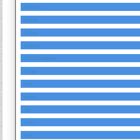
Daihatsu
Daimler
Datsun
Delivery
DFSK Dongfeng
Dodge
FAW
Ferrari
Fiat
Fiath
Ford