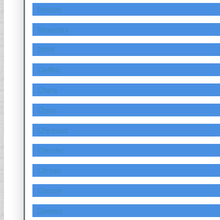
Bentley
Bimantara
BMW
Cadillac
Chana
Chery
Chevrolet
Chrysler
Citroen
Custom
Daewoo