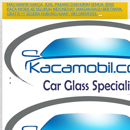
MAU NANYA HARGA, JUAL, PASANG DAN KIRIM SEMUA JENIS
KACA MOBIL KE SELURUH INDONESIA? JANGAN RAGU BERTANYA.
GRATIS !!! SEGERA HUBUNGI KAMI : 08118809333.
Home
Contact Us