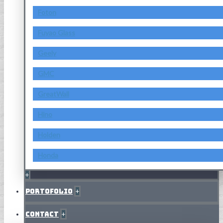
Foton
Fuyao Glass
Geely
GMC
GreatWall
Hino
Holden
Honda
+
Portofolio
+
Contact
+