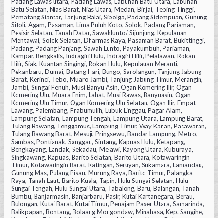
Padang Lawas utara, Padang Lawas, Labuhan Batu Utara, Labuhan
Batu Selatan, Nias Barat, Nias Utara, Medan, Binjai, Tebing Tinggi,
Pematang Siantar, Tanjung Balai, Sibolga, Padang Sidempuan, Gunung
Sitoli, Agam, Pasaman, Lima Puluh Koto, Solok, Padang Pariaman,
Pesisir Selatan, Tanah Datar, Sawahlunto/ Sijunjung, Kepulauan
Mentawai, Solok Selatan, Dharmas Raya, Pasaman Barat, Bukittinggi,
Padang, Padang Panjang, Sawah Lunto, Payakumbuh, Pariaman,
Kampar, Bengkalis, Indragiri Hulu, Indragiri Hilir, Pelalawan, Rokan
Hilir, Siak, Kuantan Singingi, Rokan Hulu, Kepulauan Meranti,
Pekanbaru, Dumai, Batang Hari, Bungo, Sarolangun, Tanjung Jabung
Barat, Kerinci, Tebo, Muaro Jambi, Tanjung Jabung Timur, Merangin,
Jambi, Sungai Penuh, Musi Banyu Asin, Ogan Komering Ilir, Ogan
Komering Ulu, Muara Enim, Lahat, Musi Rawas, Banyuasin, Ogan
Komering Ulu Timur, Ogan Komering Ulu Selatan, Ogan Ilir, Empat
Lawang, Palembang, Prabumulih, Lubuk Linggau, Pagar Alam,
Lampung Selatan, Lampung Tengah, Lampung Utara, Lampung Barat,
Tulang Bawang, Tenggamus, Lampung Timur, Way Kanan, Pasawaran,
Tulang Bawang Barat, Mesuji, Pringsewu, Bandar Lampung, Metro,
Sambas, Pontianak, Sanggau, Sintang, Kapuas Hulu, Ketapang,
Bengkayang, Landak, Sekadau, Melawi, Kayong Utara, Kuburaya,
Singkawang, Kapuas, Barito Selatan, Barito Utara, Kotawaringin
Timur, Kotawaringin Barat, Katingan, Seruyan, Sukamara, Lamandau,
Gunung Mas, Pulang Pisau, Murung Raya, Barito Timur, Palangka
Raya, Tanah Laut, Barito Kuala, Tapin, Hulu Sungai Selatan, Hulu
Sungai Tengah, Hulu Sungai Utara, Tabalong, Baru, Balangan, Tanah
Bumbu, Banjarmasin, Banjarbaru, Pasir, Kutai Kartanegara, Berau,
Bulongan, Kutai Barat, Kutai Timur, Penajam Paser Utara, Samarinda,
Balikpapan, Bontang, Bolaang Mongondaw, Minahasa, Kep. Sangihe,